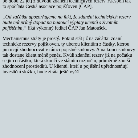
po dobu 22 let] z důvodu zdanění technických rezerv. Alespoň tak
to spočítala Česká asociace pojišťoven [ČAP].
„Od začátku upozorňujeme na fakt, že zdanění technických rezerv
bude mít přímý dopad na budoucí výplaty klientů s životním
pojištěním,“
říká výkonný ředitel ČAP Jan Matoušek.
Mechanismus ztráty je prostý. Pokud stát již na začátku zdaní
technické rezervy pojišťoven, ty uberou klientům z částky, kterou
jim mají zhodnocovat v rámci pojistné smlouvy. A na konci smlouvy
tak dostane klient méně peněz. Kvůli zdanění rezerv již na počátku
se jim o částku, která skončí ve státním rozpočtu, průměrně zhorší
zhodnocení prostředků. U klientů, kteří u pojištění upřednostňují
investiční složku, bude ztráta ještě vyšší.