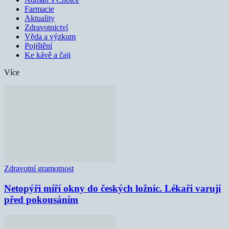
Farmacie
Aktuality
Zdravotnictví
Věda a výzkum
Pojištění
Ke kávě a čaji
Více
Zdravotní gramotnost
Netopýři míří okny do českých ložnic. Lékaři varují
před pokousáním