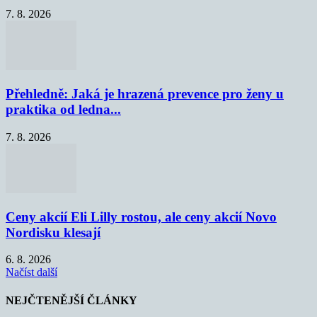
7. 8. 2026
Přehledně: Jaká je hrazená prevence pro ženy u
praktika od ledna...
7. 8. 2026
Ceny akcií Eli Lilly rostou, ale ceny akcií Novo
Nordisku klesají
6. 8. 2026
Načíst další
NEJČTENĚJŠÍ ČLÁNKY