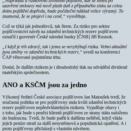
„Například u rizikového životního pojištění, kde se ihned po
uzavření smlouvy má nově platit daň z případného zisku za celou
dobu pojištění dopředu, bude počáteční náklad velice výrazný. To
znamená, že se projeví i na ceně,“
vysvětluje.
Což se týká jak jednotlivců, tak firem. Za riziko pro sektor
pojišťovnictví návrh na zdanění technických rezerv pojišťoven
označil i guvernér České národní banky [ČNB] Jiří Rusnok.
„I když je trh zdravý, tak i jemu se nevyhýbají rizika. Velmi aktuální
jsou změny ve zdanění technických rezerv,“
uvedl na konferenci
ČAP věnované pojistnému trhu.
Dodal, že dalším rizikem je i dlouhodobý tlak na odvádění dividend
mateřským společnostem.
ANO a KSČM jsou za jedno
Výkonný ředitel České asociace pojišťoven Jan Matoušek tvrdí, že
současná politika se pro pojišťovny stala kvůli zdanění technických
rezerv pojišťoven nepředvídatelným rizikem. Vyjadřuje obavy i
z toho, jak bude s penězi klientů pojišťoven ze strany státu naloženo
do budoucna. Tvrdí, že bude patřit k dalšímu neštěstí, když vláda
jejich peníze utratí za další nesystémová a populistická opatření. A i
proto pojišťovny přicházejí s vlastním návrhem.