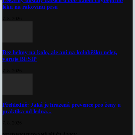
Lékárny dostaly dalších 6 000 balení chybějícího
léku na rakovinu prsu
7. 8. 2026
Bez helmy na kolo, ale ani na koloběžku nelez,
varuje BESIP
7. 8. 2026
Přehledně: Jaká je hrazená prevence pro ženy u
praktika od ledna...
7. 8. 2026
NEJDISKUTOVANĚJŠÍ ČLÁNKY