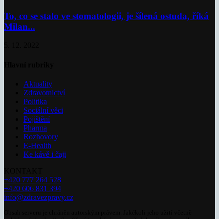
To, co se stalo ve stomatologii, je šílená ostuda, říká
Milan...
5. 12. 2022
Hlavní rubriky
Aktuality
Zdravotnictví
Politika
Sociální věci
Pojištění
Pharma
Rozhovory
E-Health
Ke kávě i čaji
KONTAKT
+420 777 264 528
+420 606 831 394
info@zdravezpravy.cz
Obsah serveru je chráněn autorským právem. Jakékoli jeho užití včetně