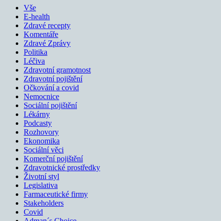
Vše
E-health
Zdravé recepty
Komentáře
Zdravé Zprávy
Politika
Léčiva
Zdravotní gramotnost
Zdravotní pojištění
Očkování a covid
Nemocnice
Sociální pojištění
Lékárny
Podcasty
Rozhovory
Ekonomika
Sociální věci
Komerční pojištění
Zdravotnické prostředky
Životní styl
Legislativa
Farmaceutické firmy
Stakeholders
Covid
Adman´s Choice