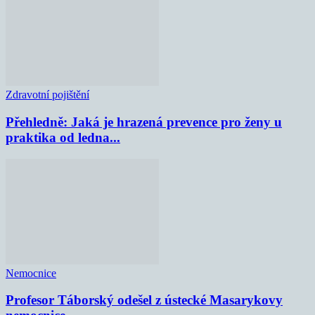
Zdravotní pojištění
Přehledně: Jaká je hrazená prevence pro ženy u
praktika od ledna...
Nemocnice
Profesor Táborský odešel z ústecké Masarykovy