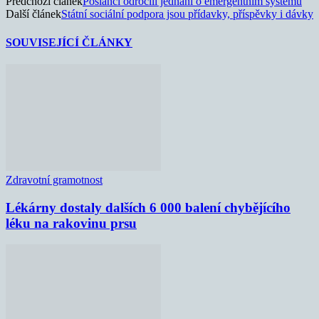
Předchozí článek
Poslanci odročili jednání o emergentním systému
Další článek
Státní sociální podpora jsou přídavky, příspěvky i dávky
SOUVISEJÍCÍ ČLÁNKY
Zdravotní gramotnost
Lékárny dostaly dalších 6 000 balení chybějícího
léku na rakovinu prsu