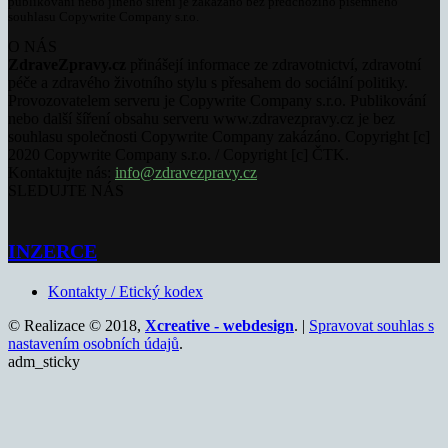
publikování nebo jiného šíření je zakázáno bez předchozího písemného
souhlasu Copywrite Company s.r.o.
O NÁS
ZdraveZpravy.cz
přinášejí informace ze zdravotnictví, zdravotní
péče a zdravého životního stylu s přesahem do sociální politiky.
Provozovatelem serveru je Copywrite Company s.r.o. Publikování
nebo další šíření obsahu serveru www.zdravezpravy.cz je bez
souhlasu společnosti Copywrite Company zakázáno. Copyright [c]
2020 Copywrite Company s.r.o. / Copyright [c] ČTK.
Kontaktujte nás:
info@zdravezpravy.cz
SLEDUJTE NÁS
INZERCE
Kontakty / Etický kodex
© Realizace © 2018,
Xcreative - webdesign
. |
Spravovat souhlas s
nastavením osobních údajů
.
adm_sticky