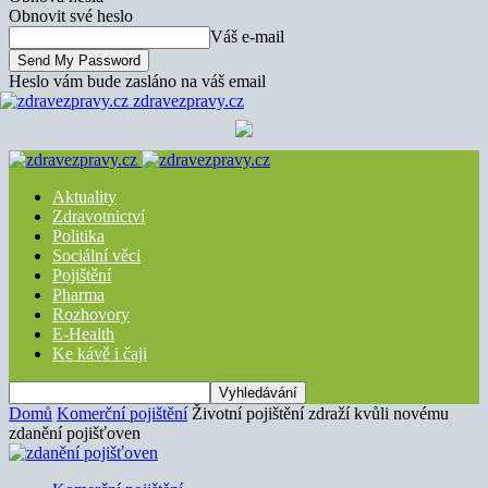
Obnovit své heslo
Váš e-mail
Heslo vám bude zasláno na váš email
zdravezpravy.cz
Aktuality
Zdravotnictví
Politika
Sociální věci
Pojištění
Pharma
Rozhovory
E-Health
Ke kávě i čaji
Domů
Komerční pojištění
Životní pojištění zdraží kvůli novému
zdanění pojišťoven