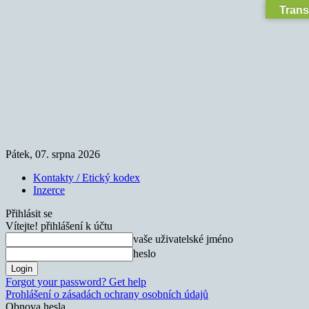
Trans
Pátek, 07. srpna 2026
Kontakty / Etický kodex
Inzerce
Přihlásit se
Vítejte! přihlášení k účtu
vaše uživatelské jméno
heslo
Forgot your password? Get help
Prohlášení o zásadách ochrany osobních údajů
Obnova hesla