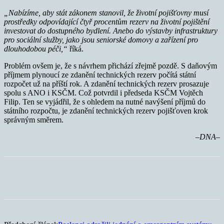
„Nabízíme, aby stát zákonem stanovil, že životní pojišťov
n
y musí
prostředky odpovídající
čtyř
procentům rezerv na životní pojištění
investovat do dostupného bydlení. Anebo do výstavby infrastruktury
pro sociální služby, jako jsou seniorské domovy a zařízení pro
dlouhodobou péči,“
říká.
Problém ovšem je, že s návrhem přichází zřejmě pozdě. S daňovým
příjmem plynoucí ze zdanění technických rezerv počítá státní
rozpočet už na příští rok. A zdanění technických rezerv prosazuje
spolu s ANO i KSČM. Což potvrdil i předseda KSČM Vojtěch
Filip. Ten se vyjádřil, že s ohledem na nutné navýšení příjmů do
státního rozpočtu, je zdanění technických rezerv pojišťoven krok
správným směrem.
–DNA–