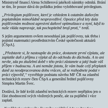
Ministryně financí Alena Schillerová jakékoli námitky odmítá. Brání
se tím, že pouze dává do pořádku jedno vylobbované privilegium.
„Privilegium pojišťoven, které je vzhledem k ostatním daňovým
poplatníkům mimořádně nespravedlivé. Opozice před lety dala
pojišťovnám možnost agresivní daňové optimalizace a nyní, když to
naše vláda napravuje, tak pochopitelně brojí proti,“ tvrdí.
S jejím argumentem ovšem nesouhlasí jak pojišťovny, tak třeba i
pojistní matematici prostřednictvím České společnosti aktuárů
[ČSpA].
„Představte si, že nastoupíte do práce, dostanete první výplatu, ale
zaplatíte daň z příjmu z výplat až do odchodu do důchodu. A to ani
nevíte, zda po zkušební době v této práci zůstanete a jaký bude váš
příjem v budoucnu. A ani nemáte jistotu, že vám bude celý přeplatek
daně za neodpracovanou dobu vrácen, až se rozhodnete podat v
práci výpověď,“
vysvětluje podstatu návrhu MF ČR na zdanění
technických rezerv člen ČSpA a generální ředitel pojišťovny
Simplea Martin Švec.
Dodává, že lidé kvůli zdanění technických rezerv nepřijdou jen o
část zhodnocení svých vložených peněz, ale za pojištění i více
zaplatí.