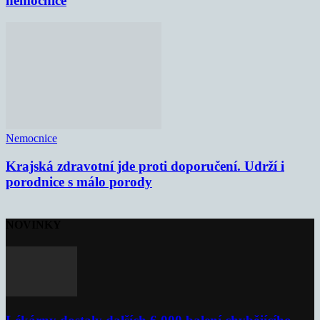
nemocnice
Nemocnice
Krajská zdravotní jde proti doporučení. Udrží i
porodnice s málo porody
NOVINKY