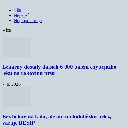
Vše
Nejlepší
Nejpopulárnější
Více
Lékárny dostaly dalších 6 000 balení chybějícího
léku na rakovinu prsu
7. 8. 2026
Bez helmy na kolo, ale ani na koloběžku nelez,
varuje BESIP