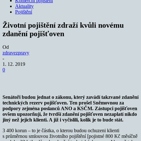
Komerční pojištění
Aktuality
Pojištění
Životní pojištění zdraží kvůli novému
zdanění pojišťoven
Od
zdravezpravy
-
1. 12. 2019
0
Senátoři budou jednat o zákonu, který zavádí takzvané zdanění
technických rezerv pojišťoven. Ten prošel Sněmovnou za
podpory zejména poslanců ANO a KSČM. Zástupci pojišťoven
ovšem upozorňují, že tvrdší zdanění pojišťoven nezaplatí nikdo
jiný než jejich klienti. A již i vyčíslili, kolik je to bude stát.
3 400 korun – to je částka, o kterou budou ochuzeni klienti
s průměrnou smlouvou životního pojištění [pojistné 800 Kč měsíčně