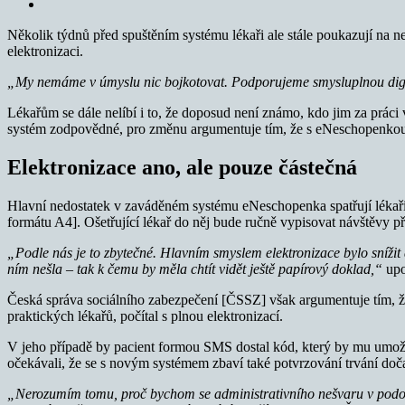
Několik týdnů před spuštěním systému lékaři ale stále poukazují na n
elektronizaci.
„My nemáme v úmyslu nic bojkotovat. Podporujeme smysluplnou digita
Lékařům se dále nelíbí i to, že doposud není známo, kdo jim za práci 
systém zodpovědné, pro změnu argumentuje tím, že s eNeschopenkou n
Elektronizace ano, ale pouze částečná
Hlavní nedostatek v zaváděném systému eNeschopenka spatřují lékaři v
formátu A4]. Ošetřující lékař do něj bude ručně vypisovat návštěvy p
„Podle nás je to zbytečné. Hlavním smyslem elektronizace bylo snížit 
ním nešla – tak k čemu by měla chtít vidět ještě papírový doklad,“
upo
Česká správa sociálního zabezpečení [ČSSZ] však argumentuje tím, že
praktických lékařů, počítal s plnou elektronizací.
V jeho případě by pacient formou SMS dostal kód, který by mu umožnil
očekávali, že se s novým systémem zbaví také potvrzování trvání dočas
„Nerozumím tomu, proč bychom se administrativního nešvaru v podobě 