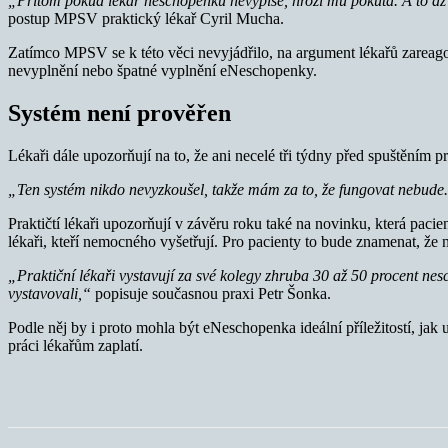
„Přitom pokud lékař neschopenku nevypíše, hrozí mu pokuta. A to až d
postup MPSV praktický lékař Cyril Mucha.
Zatímco MPSV se k této věci nevyjádřilo, na argument lékařů zareagov
nevyplnění nebo špatné vyplnění eNeschopenky.
Systém není prověřen
Lékaři dále upozorňují na to, že ani necelé tři týdny před spuštěním 
„Ten systém nikdo nevyzkoušel, takže mám za to, že fungovat nebude.
Praktičtí lékaři upozorňují v závěru roku také na novinku, která paci
lékaři, kteří nemocného vyšetřují. Pro pacienty to bude znamenat, ž
„Praktiční lékaři vystavují za své kolegy zhruba 30 až 50 procent nesch
vystavovali,“
popisuje současnou praxi Petr Šonka.
Podle něj by i proto mohla být eNeschopenka ideální příležitostí, ja
práci lékařům zaplatí.