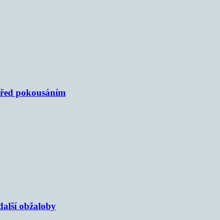
 před pokousáním
alší obžaloby