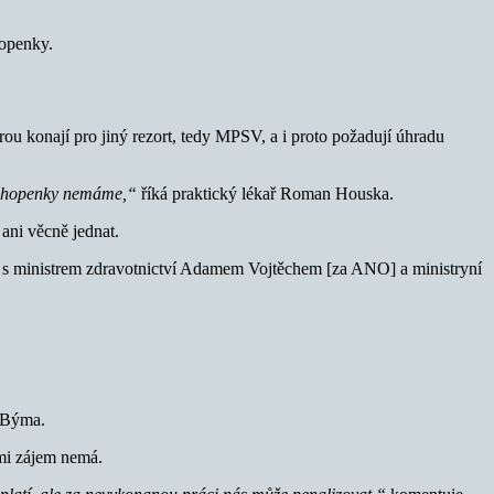
hopenky.
rou konají pro jiný rezort, tedy MPSV, a i proto požadují úhradu
eschopenky nemáme,“
říká praktický lékař Roman Houska.
 ani věcně jednat.
i s ministrem zdravotnictví Adamem Vojtěchem [za ANO] a ministryní
 Býma.
imi zájem nemá.