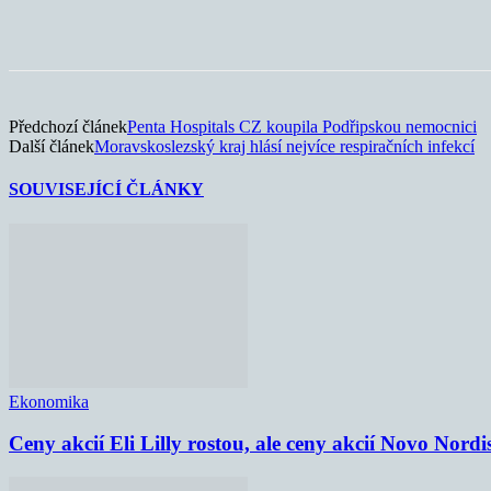
Sdílet
Předchozí článek
Penta Hospitals CZ koupila Podřipskou nemocnici
Další článek
Moravskoslezský kraj hlásí nejvíce respiračních infekcí
SOUVISEJÍCÍ ČLÁNKY
Ekonomika
Ceny akcií Eli Lilly rostou, ale ceny akcií Novo Nordi