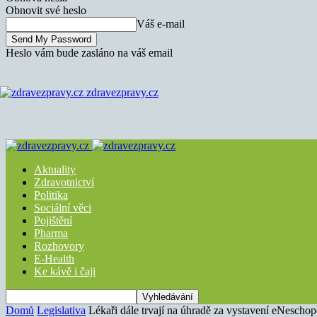
Obnovit své heslo
Váš e-mail
Heslo vám bude zasláno na váš email
zdravezpravy.cz
Aktuality
Zdravotnictví
Politika
Sociální věci
Pojištění
Pharma
Rozhovory
E-Health
Ke kávě i čaji
Domů
Legislativa
Lékaři dále trvají na úhradě za vystavení eNescho