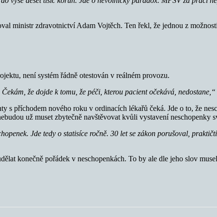
o výše deset tisíc korun.
Jde o nevolnický paradox. MPSV za práci nep
al ministr zdravotnictví Adam Vojtěch. Ten řekl, že jednou z možností,
projektu, není systém řádně otestován v reálném provozu.
 Čekám, že dojde k tomu, že péči, kterou pacient očekává, nedostane,
enty s příchodem nového roku v ordinacích lékařů čeká. Jde o to, že nes
e nebudou už muset zbytečně navštěvovat kvůli vystavení neschopenky s
openek. Jde tedy o statisíce ročně. 30 let se zákon porušoval, praktičtí
k udělat konečně pořádek v neschopenkách. To by ale dle jeho slov muse