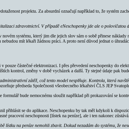
edotaženost projektu. Za absurdní označují například to, že systém zac
lizaci zdravotnictví. V případě eNeschopenky jde ale o polovičatou d
v novém systému, který jim dle jejich slov sám o sobě přinese náklady na
ebudou mít lékaři žádnou práci. A proto není důvod jednat o úhradác
 pouze částečné elektronizaci. I přes převedení neschopenky do elektro
říštích kontrol, změny v době vycházek a další. Ty stejné údaje pak bu
administrativní zátěž, což tento model nesplňuje. Kontrola, která navští
zorňuje předseda Společnosti všeobecného lékařství ČLS JEP Svatop
 formulář bude nemocnému sloužit například při prokazování se kontrol
 přihlásit se do aplikace. Neschopenku by tak měl kdykoli k dispozici
né pracovní neschopnosti [lístek na peníze], ale i ten nakonec zůstává
lístku na peníze nemohli zbavit. Dokud nezadám do systému, že neschope