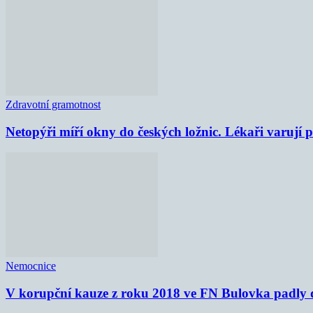
Zdravotní gramotnost
Netopýři míří okny do českých ložnic. Lékaři varují
Nemocnice
V korupční kauze z roku 2018 ve FN Bulovka padly d