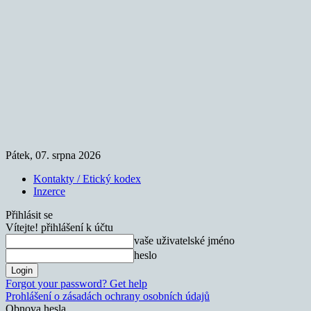
Pátek, 07. srpna 2026
Kontakty / Etický kodex
Inzerce
Přihlásit se
Vítejte! přihlášení k účtu
vaše uživatelské jméno
heslo
Forgot your password? Get help
Prohlášení o zásadách ochrany osobních údajů
Obnova hesla