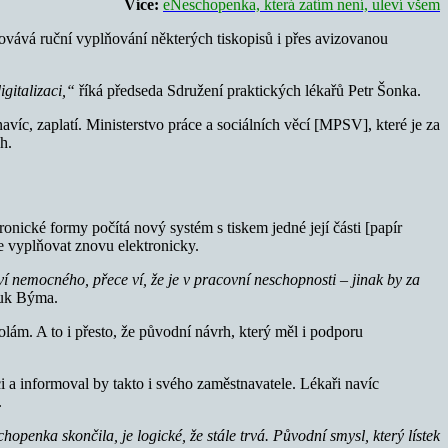
Více:
eNeschopenka, která zatím není, uleví všem
hovává ruční vyplňování některých tiskopisů i přes avizovanou
igitalizaci,“
říká předseda Sdružení praktických lékařů Petr Šonka.
víc, zaplatí. Ministerstvo práce a sociálních věcí [MPSV], které je za
h.
nické formy počítá nový systém s tiskem jedné její části [papír
de vyplňovat znovu elektronicky.
ví nemocného, přece ví, že je v pracovní neschopnosti – jinak by za
luk Býma.
ám. A to i přesto, že původní návrh, který měl i podporu
 a informoval by takto i svého zaměstnavatele. Lékaři navíc
.
nka skončila, je logické, že stále trvá. Původní smysl, který lístek