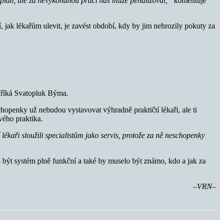
latí, ale za nevykonanou práci nás může penalizovat,“
komentuje
 jak lékařům ulevit, je zavést období, kdy by jim nehrozily pokuty za
“
říká Svatopluk Býma
.
chopenky už nebudou vystavovat výhradně praktičtí lékaři, ale ti
vého praktika.
 lékaři sloužili specialistům jako servis, protože za ně neschopenky
l být systém plně funkční a také by muselo být známo, kdo a jak za
–VRN–