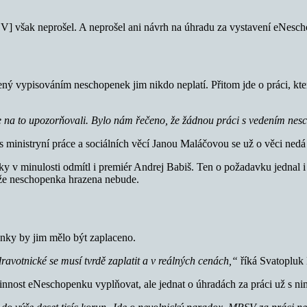
SV] však neprošel. A neprošel ani návrh na úhradu za vystavení eNesc
ávený vypisováním neschopenek jim nikdo neplatí. Přitom jde o práci, kte
me na to upozorňovali. Bylo nám řečeno, že žádnou práci s vedením n
 s ministryní práce a sociálních věcí Janou Maláčovou se už o věci nedá
y v minulosti odmítl i premiér Andrej Babiš. Ten o požadavku jednal 
 že neschopenka hrazena nebude.
enky by jim mělo být zaplaceno.
zdravotnické se musí tvrdě zaplatit a v reálných cenách,“
říká Svatopluk
innost eNeschopenku vyplňovat, ale jednat o úhradách za práci už s n