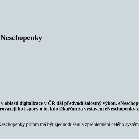
 eNeschopenky
v oblasti digitalizace v ČR dál předvádí žalostný výkon.
eNeschope
ovázejí ho i spory o to, kdo lékařům za vystavení eNeschopenky za
eNeschopenky přitom má být zjednodušení a zpřehlednění celého systému