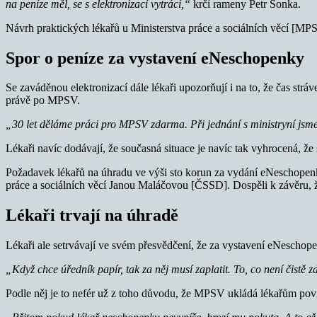
na peníze měl, se s elektronizací vytrácí,“
krčí rameny Petr Šonka.
Návrh praktických lékařů u Ministerstva práce a sociálních věcí [MP
Spor o peníze za vystavení eNeschopenky
Se zaváděnou elektronizací dále lékaři upozorňují i na to, že čas str
právě po MPSV.
„30 let děláme práci pro MPSV zdarma. Při jednání s ministryní js
Lékaři navíc dodávají, že současná situace je navíc tak vyhrocená, že
Požadavek lékařů na úhradu ve výši sto korun za vydání eNeschopenk
práce a sociálních věcí Janou Maláčovou [ČSSD]. Dospěli k závěru,
Lékaři trvají na úhradě
Lékaři ale setrvávají ve svém přesvědčení, že za vystavení eNeschop
„Když chce úředník papír, tak za něj musí zaplatit. To, co není čistě 
Podle něj je to nefér už z toho důvodu, že MPSV ukládá lékařům pov