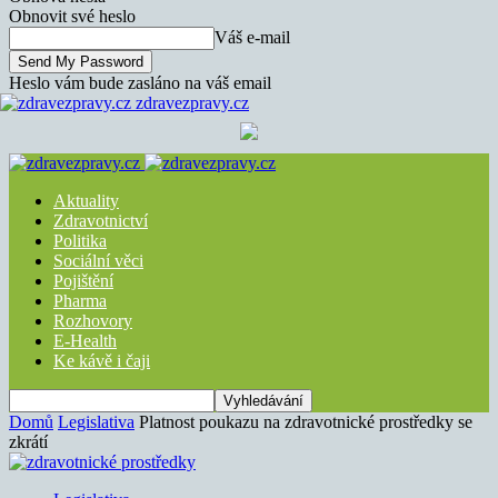
Obnovit své heslo
Váš e-mail
Heslo vám bude zasláno na váš email
zdravezpravy.cz
Aktuality
Zdravotnictví
Politika
Sociální věci
Pojištění
Pharma
Rozhovory
E-Health
Ke kávě i čaji
Domů
Legislativa
Platnost poukazu na zdravotnické prostředky se
zkrátí