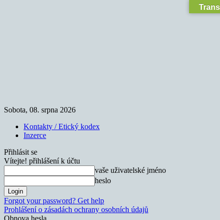
Trans
Sobota, 08. srpna 2026
Kontakty / Etický kodex
Inzerce
Přihlásit se
Vítejte! přihlášení k účtu
vaše uživatelské jméno
heslo
Forgot your password? Get help
Prohlášení o zásadách ochrany osobních údajů
Obnova hesla