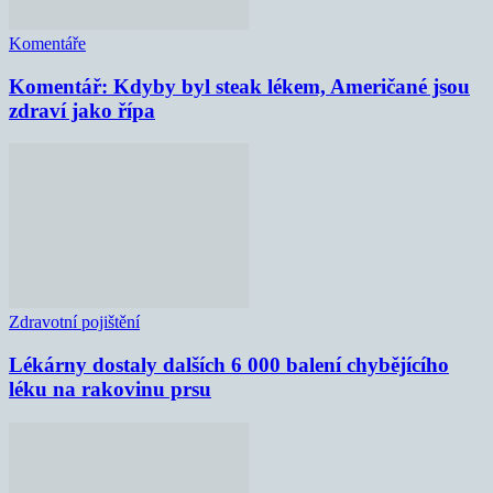
Komentáře
Komentář: Kdyby byl steak lékem, Američané jsou
zdraví jako řípa
Zdravotní pojištění
Lékárny dostaly dalších 6 000 balení chybějícího
léku na rakovinu prsu