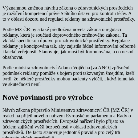
Významnou změnou návrhu zákona o zdravotnických prostředcích
je rozšíření kompetencí právě Státního ústavu pro kontrolu léčiv. A
to v oblasti dozoru nad regulací reklamy na zdravotnické prostředky.
Podle MZ ČR byla také předložena novela zákona o regulaci
reklamy, která je součástí doprovodného změnového zákona. Ta
vkládá specifickou úpravu pro zdravotnické prostředky. Regulace
reklamy je koncipována tak, aby zajistila řádné informování odborné
i laické veřejnosti. Stanovuje, jak musí být formulována, a co nesmí
obsahovat.
Podle ministra zdravotnictví Adama Vojtěcha [za ANO] zpřísnění
podmínek reklamy pomůže s bojem proti takzvaným šmejdům, kteří
tvrdí, že některé prostředky mohou pacienty vyléčit, i když tomu tak
ve skutečnosti není.
Nové povinnosti pro výrobce
Návrh zákona připravilo Ministerstvo zdravotnictví ČR [MZ ČR] v
reakci na přijetí nového nařízení Evropského parlamentu a Rady o
zdravotnických prostředcích. Evropské nařízení bylo přijato za
účelem zajištění vyšší bezpečnosti v oblasti zdravotnických
prostředků. De facto stanovuje jednotná pravidla pro celý trh
zdravotnických prostředků.