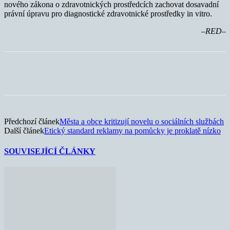
nového zákona o zdravotnických prostředcích zachovat dosavadní
právní úpravu pro diagnostické zdravotnické prostředky in vitro.
–RED–
Předchozí článek
Města a obce kritizují novelu o sociálních službách
Další článek
Etický standard reklamy na pomůcky je proklatě nízko
SOUVISEJÍCÍ ČLÁNKY