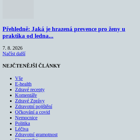
Přehledně: Jaká je hrazená prevence pro ženy u
praktika od ledna...
7. 8. 2026
Načíst další
NEJČTENĚJŠÍ ČLÁNKY
Vše
E-health
Zdravé recepty
Komentáře
Zdravé Zprávy
Zdravotní pojištění
Očkování a covid
Nemocnice
Politika
Léčiva
Zdravotní gramotnost