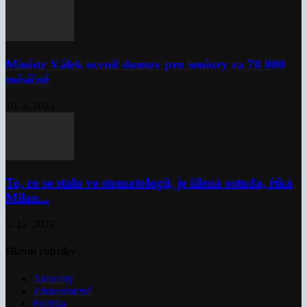
Ministr Válek ocenil domov pro seniory za 70 000
měsíčně
10. 3. 2023
To, co se stalo ve stomatologii, je šílená ostuda, říká
Milan...
5. 12. 2022
Hlavní rubriky
Aktuality
Zdravotnictví
Politika