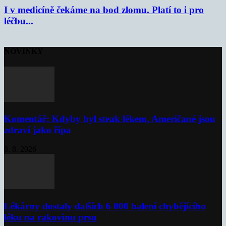
I v medicíně čekáme na bod zlomu. Platí to i pro
léčbu...
NOVINKY
Komentář: Kdyby byl steak lékem, Američané jsou
zdraví jako řípa
8. 8. 2026
Lékárny dostaly dalších 6 000 balení chybějícího
léku na rakovinu prsu