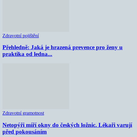
Zdravotní pojištění
Přehledně: Jaká je hrazená prevence pro ženy u
praktika od ledna...
Zdravotní gramotnost
Netopýři míří okny do českých ložnic. Lékaři varují
před pokousáním