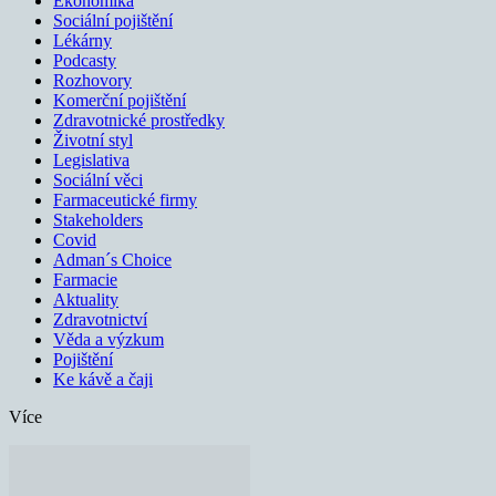
Ekonomika
Sociální pojištění
Lékárny
Podcasty
Rozhovory
Komerční pojištění
Zdravotnické prostředky
Životní styl
Legislativa
Sociální věci
Farmaceutické firmy
Stakeholders
Covid
Adman´s Choice
Farmacie
Aktuality
Zdravotnictví
Věda a výzkum
Pojištění
Ke kávě a čaji
Více