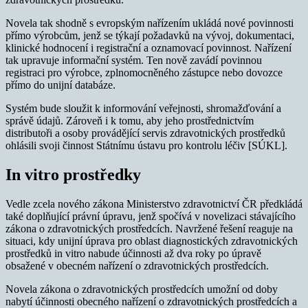
Novela tak shodně s evropským nařízením ukládá nové povinnosti
přímo výrobcům, jenž se týkají požadavků na vývoj, dokumentaci,
klinické hodnocení i registrační a oznamovací povinnost. Nařízení
tak upravuje informační systém. Ten nově zavádí povinnou
registraci pro výrobce, zplnomocněného zástupce nebo dovozce
přímo do unijní databáze.
Systém bude sloužit k informování veřejnosti, shromažďování a
správě údajů. Zároveň i k tomu, aby jeho prostřednictvím
distributoři a osoby provádějící servis zdravotnických prostředků
ohlásili svoji činnost Státnímu ústavu pro kontrolu léčiv [SÚKL].
In vitro prostředky
Vedle zcela nového zákona Ministerstvo zdravotnictví ČR předkládá
také doplňující právní úpravu, jenž spočívá v novelizaci stávajícího
zákona o zdravotnických prostředcích. Navržené řešení reaguje na
situaci, kdy unijní úprava pro oblast diagnostických zdravotnických
prostředků in vitro nabude účinnosti až dva roky po úpravě
obsažené v obecném nařízení o zdravotnických prostředcích.
Novela zákona o zdravotnických prostředcích umožní od doby
nabytí účinnosti obecného nařízení o zdravotnických prostředcích a