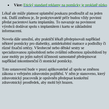
Více:
Etický standard reklamy na pomůcky je proklatě nízko
Lékař ale může platnost uplatnění poukazu prodloužit až na jeden
rok. Další změnou je, že poskytovatelé péče budou vždy povinni
předat pacientovi kartu implantátu. To navazuje na povinnost
výrobců dodávat spolu s implantátem i kartu se základními
informacemi.
Novela dále umožní, aby praktičtí lékaři předepisovali například
některé pomůcky pro diabetiky, antidekubitní matrace a podložky či
různé fixační ortézy. Všeobecné nebo dětské sestry se
specializovanou způsobilostí nebo zvláštní odbornou způsobilostí by
zase mohly po jejím nabytí účinnosti samostatně předepisovat
například inkontinenční či stomické pomůcky.
Toto ustanovení bude v praxi aplikovatelné až spolu se změnou
zákona o veřejném zdravotním pojištění. V něm je stanoveno, který
zdravotnický pracovník je oprávněn předepsat konkrétní
zdravotnický prostředek, aby mohl být hrazen.