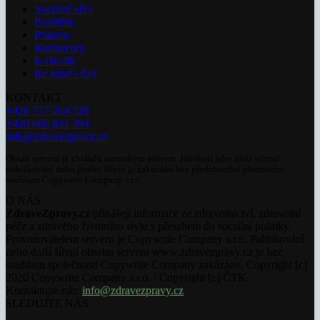
Sociální věci
Pojištění
Pharma
Rozhovory
E-Health
Ke kávě i čaji
KONTAKT
+420 777 264 528
+420 606 831 394
info@zdravezpravy.cz
Obsah serveru je chráněn autorským právem. Jakékoli jeho užití včetně
publikování nebo jiného šíření je zakázáno bez předchozího písemného
souhlasu Copywrite Company s.r.o.
O NÁS
ZdraveZpravy.cz
přinášejí informace ze zdravotnictví, zdravotní
péče a zdravého životního stylu s přesahem do sociální politiky.
Provozovatelem serveru je Copywrite Company s.r.o. Publikování
nebo další šíření obsahu serveru www.zdravezpravy.cz je bez
souhlasu společnosti Copywrite Company zakázáno. Copyright [c]
2020 Copywrite Company s.r.o. / Copyright [c] ČTK.
Kontaktujte nás:
info@zdravezpravy.cz
SLEDUJTE NÁS