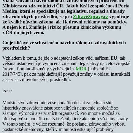
Vláda schválila návrh zákona o zdravotnických prostředcích
Ministerstva zdravotnictví ČR. Jakub Král ze společnosti Porta
Medica, která se specializuje na legislativu, regulaci a úhrady
zdravotnických prostředků, se pro
ZdraveZpravy.cz
vyjadřuje
ke kvalitě návrhu zákona, ale i k úrovni reklamy na pomůcky.
A nejen k ní. Zmiňuje i riziko přesunu klinického výzkumu
z ČR do jiných zemí.
Co je klíčové ve schváleném návrhu zákona o zdravotnických
prostředcích?
Vzhledem k tomu, že jde o adaptační zákon vůči nařízení EU, tak
většina ustanovení je vynucena změnami legislativy na celoevropské
úrovni. Pominu-li změny vycházející z
MDR
[nařízení EU
2017/745], pak za nejdůležitější považuji změny v oblasti instruktáží
a servisu zdravotnických prostředků.
Proč?
Ministerstvu zdravotnictví se podařilo dostat za jednací stůl
historicky znesvářené zástupce velkých nemocnic společně se
zástupci výrobců a servisních organizací. Pro mnohé možná až
překvapivě se podařilo nalézt řešení, které akceptují všechny strany.
V tomto směru je velice rozumné, že poslanci zdravotního výboru
poslanecké sněmovny, kteří v minulosti eskalující problémy