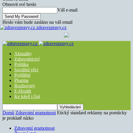
Obnovit své heslo
Váš e-mail
Heslo vám bude zasláno na váš email
zdravezpravy.cz
Aktuality
Zdravotnictví
Politika
Sociální věci
Pojištění
Pharma
Rozhovory
E-Health
Ke kávě i čaji
Domů
Zdravotní gramotnost
Etický standard reklamy na pomůcky
je proklatě nízko
Zdravotní gramotnost