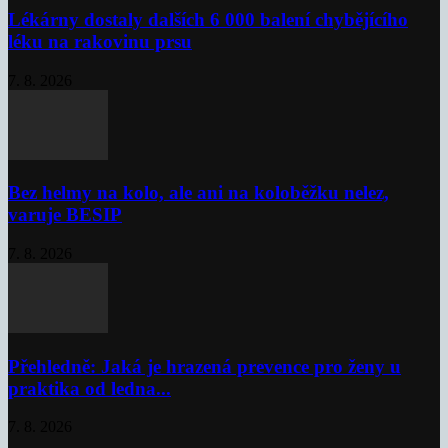
Lékárny dostaly dalších 6 000 balení chybějícího
léku na rakovinu prsu
7. 8. 2026
Bez helmy na kolo, ale ani na koloběžku nelez,
varuje BESIP
7. 8. 2026
Přehledně: Jaká je hrazená prevence pro ženy u
praktika od ledna...
7. 8. 2026