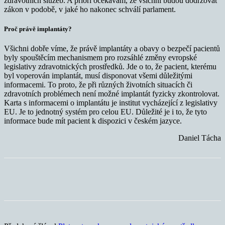
zdravotních služeb. A priori očekávám, že všichni budou dodržovat
zákon v podobě, v jaké ho nakonec schválí parlament.
Proč právě implantáty?
Všichni dobře víme, že právě implantáty a obavy o bezpečí pacientů
byly spouštěcím mechanismem pro rozsáhlé změny evropské
legislativy zdravotnických prostředků. Jde o to, že pacient, kterému
byl voperován implantát, musí disponovat všemi důležitými
informacemi. To proto, že při různých životních situacích či
zdravotních problémech není možné implantát fyzicky zkontrolovat.
Karta s informacemi o implantátu je institut vycházející z legislativy
EU. Je to jednotný systém pro celou EU. Důležité je i to, že tyto
informace bude mít pacient k dispozici v českém jazyce.
Daniel Tácha