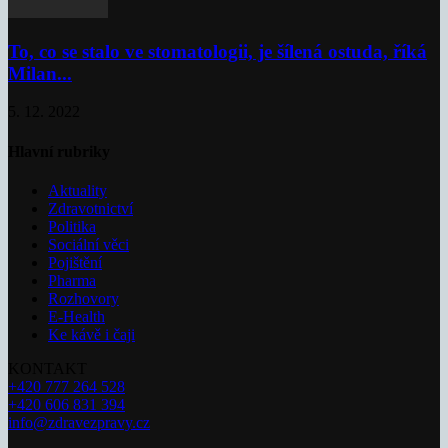
To, co se stalo ve stomatologii, je šílená ostuda, říká
Milan...
5. 12. 2022
Hlavní rubriky
Aktuality
Zdravotnictví
Politika
Sociální věci
Pojištění
Pharma
Rozhovory
E-Health
Ke kávě i čaji
KONTAKT
+420 777 264 528
+420 606 831 394
info@zdravezpravy.cz