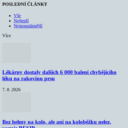
POSLEDNÍ ČLÁNKY
Vše
Nejlepší
Nejpopulárnější
Více
Lékárny dostaly dalších 6 000 balení chybějícího
léku na rakovinu prsu
7. 8. 2026
Bez helmy na kolo, ale ani na koloběžku nelez,