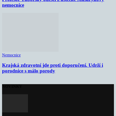
nemocnice
Nemocnice
Krajská zdravotní jde proti doporučení. Udrží i
porodnice s málo porody
NOVINKY