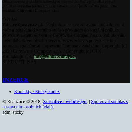
Obsah serveru je chráněn autorským právem. Jakékoli jeho užití včetně
publikování nebo jiného šíření je zakázáno bez předchozího písemného
souhlasu Copywrite Company s.r.o.
O NÁS
ZdraveZpravy.cz
přinášejí informace ze zdravotnictví, zdravotní
péče a zdravého životního stylu s přesahem do sociální politiky.
Provozovatelem serveru je Copywrite Company s.r.o. Publikování
nebo další šíření obsahu serveru www.zdravezpravy.cz je bez
souhlasu společnosti Copywrite Company zakázáno. Copyright [c]
2020 Copywrite Company s.r.o. / Copyright [c] ČTK.
Kontaktujte nás:
info@zdravezpravy.cz
SLEDUJTE NÁS
INZERCE
Kontakty / Etický kodex
© Realizace © 2018,
Xcreative - webdesign
. |
Spravovat souhlas s
nastavením osobních údajů
.
adm_sticky