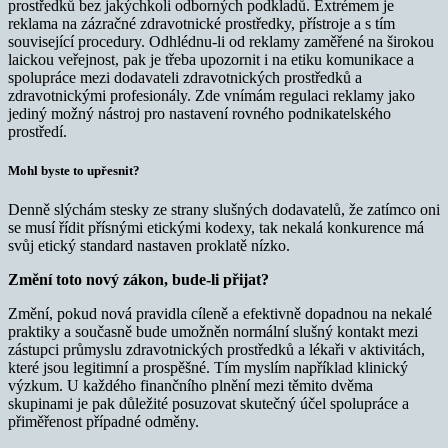
prostředků bez jakýchkoli odborných podkladů. Extrémem je
reklama na zázračné zdravotnické prostředky, přístroje a s tím
související procedury. Odhlédnu-li od reklamy zaměřené na širokou
laickou veřejnost, pak je třeba upozornit i na etiku komunikace a
spolupráce mezi dodavateli zdravotnických prostředků a
zdravotnickými profesionály. Zde vnímám regulaci reklamy jako
jediný možný nástroj pro nastavení rovného podnikatelského
prostředí.
Mohl byste to upřesnit?
Denně slýchám stesky ze strany slušných dodavatelů, že zatímco oni
se musí řídit přísnými etickými kodexy, tak nekalá konkurence má
svůj etický standard nastaven proklatě nízko.
Změní toto nový zákon, bude-li přijat?
Změní, pokud nová pravidla cíleně a efektivně dopadnou na nekalé
praktiky a současně bude umožněn normální slušný kontakt mezi
zástupci průmyslu zdravotnických prostředků a lékaři v aktivitách,
které jsou legitimní a prospěšné. Tím myslím například klinický
výzkum. U každého finančního plnění mezi těmito dvěma
skupinami je pak důležité posuzovat skutečný účel spolupráce a
přiměřenost případné odměny.