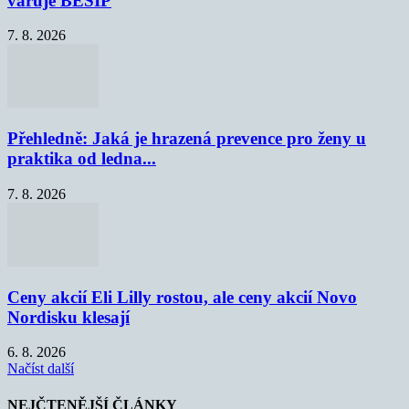
varuje BESIP
7. 8. 2026
Přehledně: Jaká je hrazená prevence pro ženy u
praktika od ledna...
7. 8. 2026
Ceny akcií Eli Lilly rostou, ale ceny akcií Novo
Nordisku klesají
6. 8. 2026
Načíst další
NEJČTENĚJŠÍ ČLÁNKY