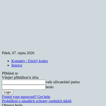
Pátek, 07. srpna 2026
Kontakty / Etický kodex
Inzerce
Přihlásit se
Vítejte! přihlášení k účtu
vaše uživatelské jméno
heslo
Forgot your password? Get help
Prohlášení o zásadách ochrany osobních údajů
Obnova hesla