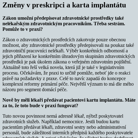
Změny v preskripci a karta implantátu
Zákon umožní předepisovat zdravotnické prostředky také
nelékařským zdravotnickým pracovníkům. Třeba sestrám.
Pomůže to v praxi?
Zákon o zdravotnických prostředcích zakotvuje pouze obecnou
možnost, aby zdravotnické prostředky předepisovali na poukaz také
zdravotničtí pracovníci nelékaři. Výběr konkrétních odborností a
jejich přiřazení ke konkrétním úhradovým skupinám zdravotnických
prostředků je pak úkolem zákona o veřejném zdravotním pojištění.
Aktuálně toto řeší velká novela, která již je také v legislativním
procesu. Očekávám, že praxi to určitě pomůže, neboť jde o reakci
právě na požadavky z praxe. Celé to navíc zapadá do koncepce
komplexní reformy primární péče. Největší význam to má dle mého
názoru pro segment domácí péče.
Nově by měli lékaři předávat pacientovi kartu implantátu. Máte
za to, že toto bude v praxi fungovat?
Tuto novou povinnost nemá adresně lékař, nýbrž poskytovatel
zdravotních služeb. Například nemocnice. Jestli budou kartu
pacientům předávat lékaři, zdravotní sestry nebo administrativní
personál, bude záležitostí interních předpisů každého poskytovatele