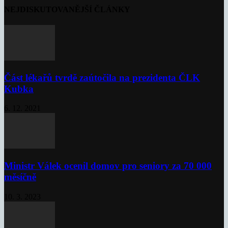
NEJDISKUTOVANĚJŠÍ ČLÁNKY
Část lékařů tvrdě zaútočila na prezidenta ČLK
Kubka
6. 12. 2021
Ministr Válek ocenil domov pro seniory za 70 000
měsíčně
10. 3. 2023