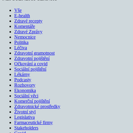
Vše
E-health
Zdravé recepty
Komentáře
Zdravé Zprávy
Nemocnice
Politika
Léčiva
Zdravotní gramotnost
Zdravotní pojištění
Očkování a covid
Sociální pojištění
Lékárny
Podcasty
Rozhovory
Ekonomika
Sociální věci
Komerční pojištění
Zdravotnické prostředky
Životní styl
Legislativa
Farmaceutické firmy
Stakeholders