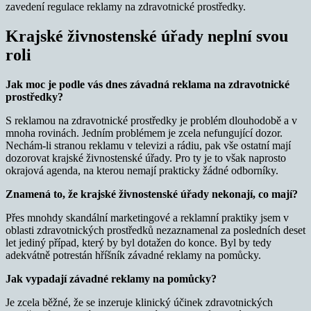
zavedení regulace reklamy na zdravotnické prostředky.
Krajské živnostenské úřady neplní svou
roli
Jak moc je podle vás dnes závadná reklama na zdravotnické
prostředky?
S reklamou na zdravotnické prostředky je problém dlouhodobě a v
mnoha rovinách. Jedním problémem je zcela nefungující dozor.
Nechám-li stranou reklamu v televizi a rádiu, pak vše ostatní mají
dozorovat krajské živnostenské úřady. Pro ty je to však naprosto
okrajová agenda, na kterou nemají prakticky žádné odborníky.
Znamená to, že krajské živnostenské úřady nekonají, co mají?
Přes mnohdy skandální marketingové a reklamní praktiky jsem v
oblasti zdravotnických prostředků nezaznamenal za posledních deset
let jediný případ, který by byl dotažen do konce. Byl by tedy
adekvátně potrestán hříšník závadné reklamy na pomůcky.
Jak vypadají závadné reklamy na pomůcky?
Je zcela běžné, že se inzeruje klinický účinek zdravotnických