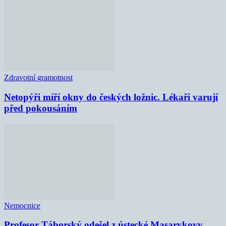
Zdravotní gramotnost
Netopýři míří okny do českých ložnic. Lékaři varují
před pokousáním
Nemocnice
Profesor Táborský odešel z ústecké Masarykovy