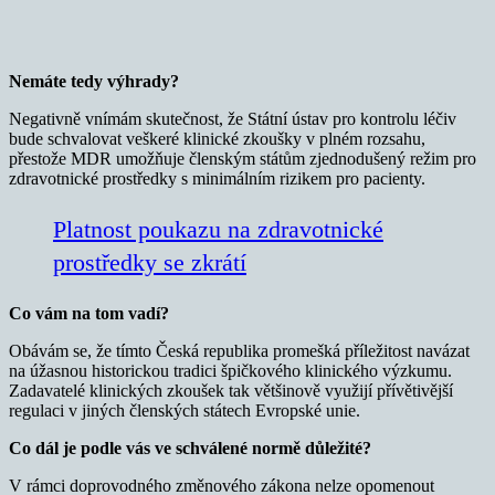
Nemáte tedy výhrady?
Negativně vnímám skutečnost, že Státní ústav pro kontrolu léčiv
bude schvalovat veškeré klinické zkoušky v plném rozsahu,
přestože MDR umožňuje členským státům zjednodušený režim pro
zdravotnické prostředky s minimálním rizikem pro pacienty.
Platnost poukazu na zdravotnické
prostředky se zkrátí
Co vám na tom vadí?
Obávám se, že tímto Česká republika promešká příležitost navázat
na úžasnou historickou tradici špičkového klinického výzkumu.
Zadavatelé klinických zkoušek tak většinově využijí přívětivější
regulaci v jiných členských státech Evropské unie.
Co dál je podle vás ve schválené normě důležité?
V rámci doprovodného změnového zákona nelze opomenout