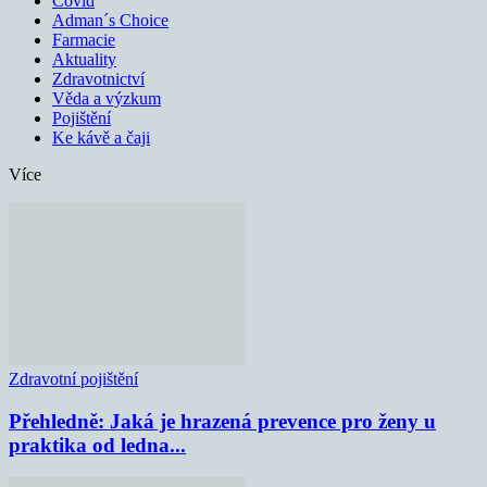
Covid
Adman´s Choice
Farmacie
Aktuality
Zdravotnictví
Věda a výzkum
Pojištění
Ke kávě a čaji
Více
Zdravotní pojištění
Přehledně: Jaká je hrazená prevence pro ženy u
praktika od ledna...