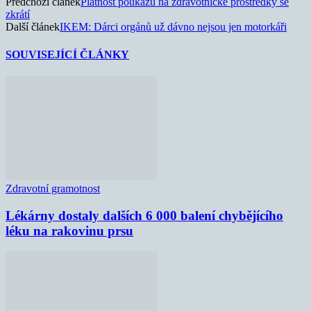
Předchozí článek
Platnost poukazu na zdravotnické prostředky se
zkrátí
Další článek
IKEM: Dárci orgánů už dávno nejsou jen motorkáři
SOUVISEJÍCÍ ČLÁNKY
Zdravotní gramotnost
Lékárny dostaly dalších 6 000 balení chybějícího
léku na rakovinu prsu