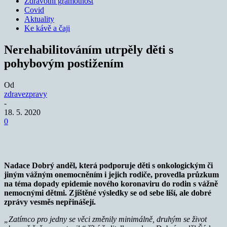
Zdravotní gramotnost
Covid
Aktuality
Ke kávě a čaji
Nerehabilitováním utrpěly děti s
pohybovým postižením
Od
zdravezpravy
-
18. 5. 2020
0
Nadace Dobrý anděl, která podporuje děti s onkologickým či
jiným vážným onemocněním i jejich rodiče, provedla průzkum
na téma dopady epidemie nového koronaviru do rodin s vážně
nemocnými dětmi. Zjištěné výsledky se od sebe liší, ale dobré
zprávy vesměs nepřinášejí.
„Zatímco pro jedny se věci změnily minimálně, druhým se život