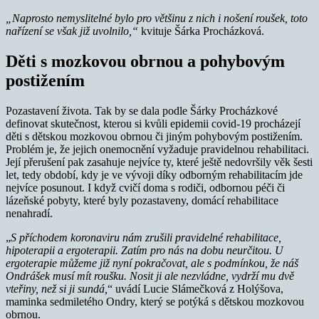
„Naprosto nemyslitelné bylo pro většinu z nich i nošení roušek, toto
nařízení se však již uvolnilo,“
kvituje Šárka Procházková.
Děti s mozkovou obrnou a pohybovým
postižením
Pozastavení života. Tak by se dala podle Šárky Procházkové
definovat skutečnost, kterou si kvůli epidemii covid-19 procházejí
děti s dětskou mozkovou obrnou či jiným pohybovým postižením.
Problém je, že jejich onemocnění vyžaduje pravidelnou rehabilitaci.
Její přerušení pak zasahuje nejvíce ty, které ještě nedovršily věk šesti
let, tedy období, kdy je ve vývoji díky odborným rehabilitacím jde
nejvíce posunout. I když cvičí doma s rodiči, odbornou péči či
lázeňské pobyty, které byly pozastaveny, domácí rehabilitace
nenahradí.
„
S příchodem koronaviru nám zrušili pravidelné rehabilitace,
hipoterapii a ergoterapii. Zatím pro nás na dobu neurčitou. U
ergoterapie můžeme již nyní pokračovat, ale s podmínkou, že náš
Ondrášek musí mít roušku. Nosit ji ale nezvládne, vydrží mu dvě
vteřiny, než si ji sundá,
“ uvádí Lucie Slámečková z Holýšova,
maminka sedmiletého Ondry, který se potýká s dětskou mozkovou
obrnou.