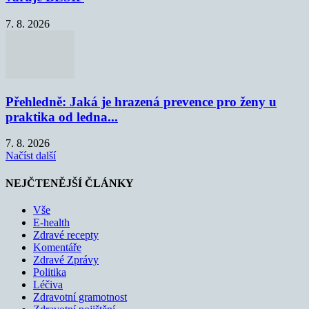
7. 8. 2026
Přehledně: Jaká je hrazená prevence pro ženy u
praktika od ledna...
7. 8. 2026
Načíst další
NEJČTENĚJŠÍ ČLÁNKY
Vše
E-health
Zdravé recepty
Komentáře
Zdravé Zprávy
Politika
Léčiva
Zdravotní gramotnost