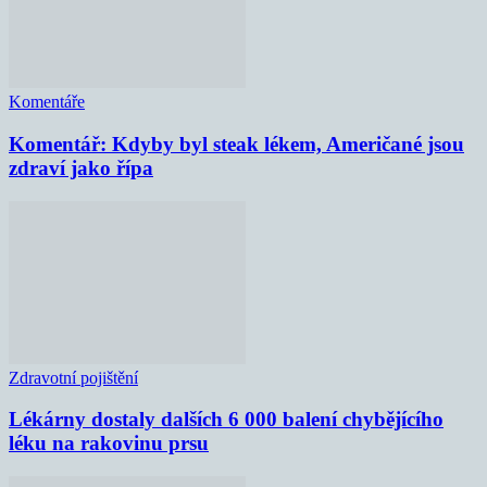
Komentáře
Komentář: Kdyby byl steak lékem, Američané jsou
zdraví jako řípa
Zdravotní pojištění
Lékárny dostaly dalších 6 000 balení chybějícího
léku na rakovinu prsu