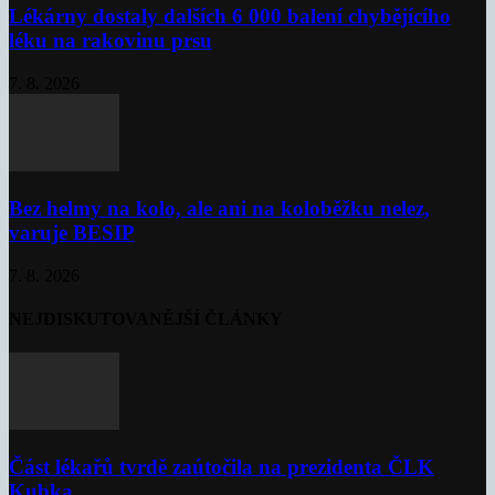
Lékárny dostaly dalších 6 000 balení chybějícího
léku na rakovinu prsu
7. 8. 2026
Bez helmy na kolo, ale ani na koloběžku nelez,
varuje BESIP
7. 8. 2026
NEJDISKUTOVANĚJŠÍ ČLÁNKY
Část lékařů tvrdě zaútočila na prezidenta ČLK
Kubka