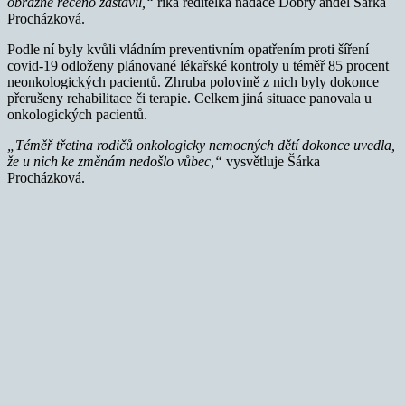
obrazně řečeno zastavil,“
říká ředitelka nadace Dobrý anděl Šárka
Procházková.
Podle ní byly kvůli vládním preventivním opatřením proti šíření
covid-19 odloženy plánované lékařské kontroly u téměř 85 procent
neonkologických pacientů. Zhruba polovině z nich byly dokonce
přerušeny rehabilitace či terapie. Celkem jiná situace panovala u
onkologických pacientů.
„Téměř třetina rodičů onkologicky nemocných dětí dokonce uvedla,
že u nich ke změnám nedošlo vůbec,“
vysvětluje Šárka
Procházková.