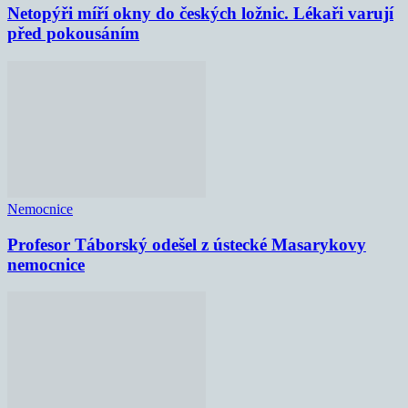
Netopýři míří okny do českých ložnic. Lékaři varují
před pokousáním
Nemocnice
Profesor Táborský odešel z ústecké Masarykovy
nemocnice