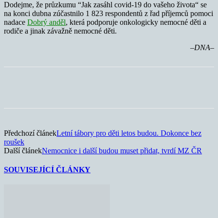
Dodejme, že průzkumu “Jak zasáhl covid-19 do vašeho života“ se
na konci dubna zúčastnilo 1 823 respondentů z řad příjemců pomoci
nadace
Dobrý anděl
, která podporuje onkologicky nemocné děti a
rodiče a jinak závažně nemocné děti.
–DNA–
Předchozí článek
Letní tábory pro děti letos budou. Dokonce bez
roušek
Další článek
Nemocnice i další budou muset přidat, tvrdí MZ ČR
SOUVISEJÍCÍ ČLÁNKY