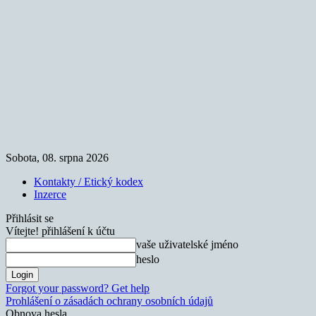
Sobota, 08. srpna 2026
Kontakty / Etický kodex
Inzerce
Přihlásit se
Vítejte! přihlášení k účtu
vaše uživatelské jméno
heslo
Forgot your password? Get help
Prohlášení o zásadách ochrany osobních údajů
Obnova hesla