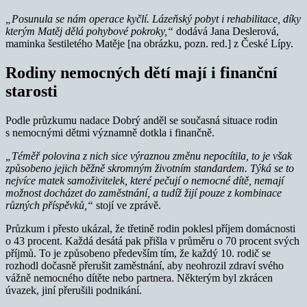
„Posunula se nám operace kyčlí. Lázeňský pobyt i rehabilitace, díky
kterým Matěj dělá pohybové pokroky,“
dodává Jana Deslerová,
maminka šestiletého Matěje [na obrázku, pozn. red.] z České Lípy.
Rodiny nemocných dětí mají i finanční
starosti
Podle průzkumu nadace Dobrý anděl se současná situace rodin
s nemocnými dětmi významně dotkla i finančně.
„Téměř polovina z nich sice výraznou změnu nepocítila, to je však
způsobeno jejich běžně skromným životním standardem. Týká se to
nejvíce matek samoživitelek, které pečují o nemocné dítě, nemají
možnost docházet do zaměstnání, a tudíž žijí pouze z kombinace
různých příspěvků,“
stojí ve zprávě.
Průzkum i přesto ukázal, že třetině rodin poklesl příjem domácnosti
o 43 procent. Každá desátá pak přišla v průměru o 70 procent svých
příjmů. To je způsobeno především tím, že každý 10. rodič se
rozhodl dočasně přerušit zaměstnání, aby neohrozil zdraví svého
vážně nemocného dítěte nebo partnera. Některým byl zkrácen
úvazek, jiní přerušili podnikání.