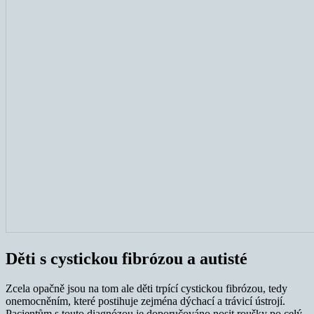
Děti s cystickou fibrózou a autisté
Zcela opačně jsou na tom ale děti trpící cystickou fibrózou, tedy
onemocněním, které postihuje zejména dýchací a trávicí ústrojí.
Pacientům s touto diagnózou je doporučováno nosit roušky po celý