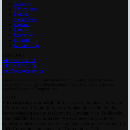
Aktuality
Zdravotnictví
Politika
Sociální věci
Pojištění
Pharma
Rozhovory
E-Health
Ke kávě i čaji
KONTAKT
+420 777 264 528
+420 606 831 394
info@zdravezpravy.cz
Obsah serveru je chráněn autorským právem. Jakékoli jeho užití včetně
publikování nebo jiného šíření je zakázáno bez předchozího písemného
souhlasu Copywrite Company s.r.o.
O NÁS
ZdraveZpravy.cz
přinášejí informace ze zdravotnictví, zdravotní
péče a zdravého životního stylu s přesahem do sociální politiky.
Provozovatelem serveru je Copywrite Company s.r.o. Publikování
nebo další šíření obsahu serveru www.zdravezpravy.cz je bez
souhlasu společnosti Copywrite Company zakázáno. Copyright [c]
2020 Copywrite Company s.r.o. / Copyright [c] ČTK.