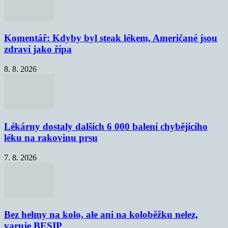
Komentář: Kdyby byl steak lékem, Američané jsou
zdraví jako řípa
8. 8. 2026
Lékárny dostaly dalších 6 000 balení chybějícího
léku na rakovinu prsu
7. 8. 2026
Bez helmy na kolo, ale ani na koloběžku nelez,
varuje BESIP