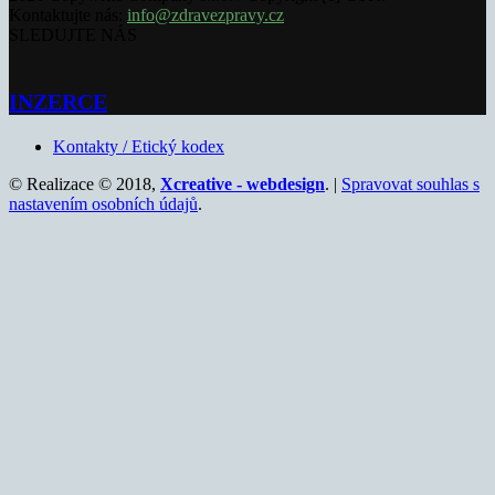
Kontaktujte nás:
info@zdravezpravy.cz
SLEDUJTE NÁS
INZERCE
Kontakty / Etický kodex
© Realizace © 2018,
Xcreative - webdesign
. |
Spravovat souhlas s
nastavením osobních údajů
.