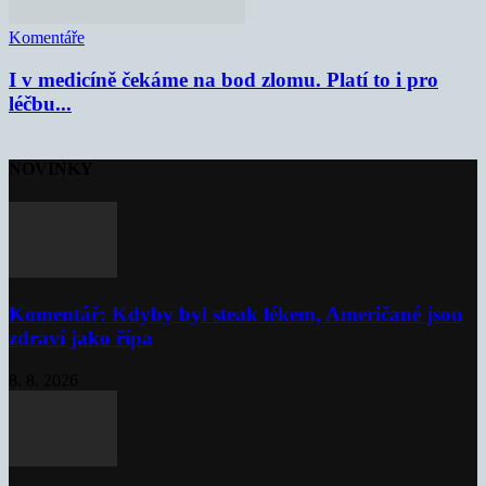
Komentáře
I v medicíně čekáme na bod zlomu. Platí to i pro
léčbu...
NOVINKY
Komentář: Kdyby byl steak lékem, Američané jsou
zdraví jako řípa
8. 8. 2026