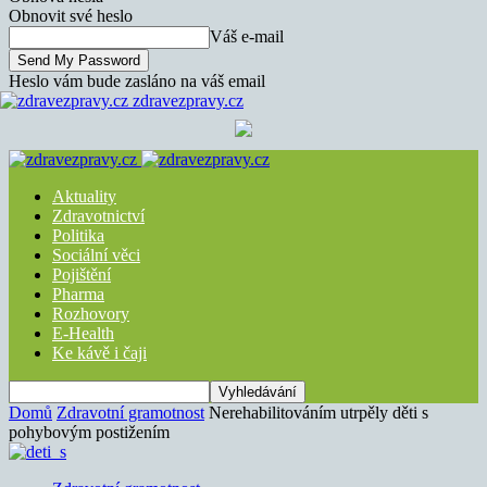
Obnovit své heslo
Váš e-mail
Heslo vám bude zasláno na váš email
zdravezpravy.cz
Aktuality
Zdravotnictví
Politika
Sociální věci
Pojištění
Pharma
Rozhovory
E-Health
Ke kávě i čaji
Domů
Zdravotní gramotnost
Nerehabilitováním utrpěly děti s
pohybovým postižením