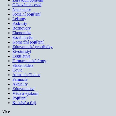
Zdravotní pojištění
Očkování a covid
Nemocnice
Sociální pojištění
Lékárny
Podcasty
Rozhovory
Ekonomika
Sociální věci
Komerční pojištění
Zdravotnické prostředky
Životní styl
Legislativa
Farmaceutické firmy
Stakeholders
Covid
Adman´s Choice
Farmacie
Aktuality
Zdravotnictví
Věda a výzkum
Pojištění
Ke kávě a čaji
Více