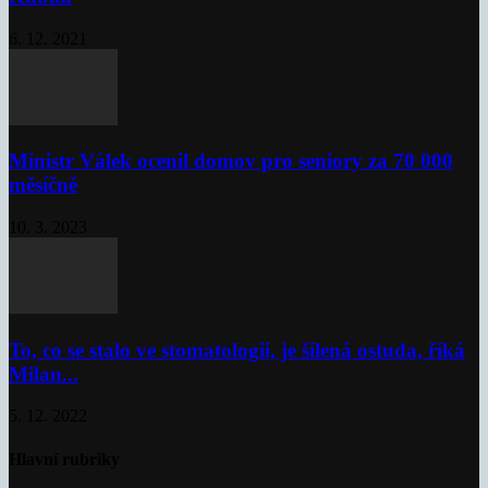
6. 12. 2021
Ministr Válek ocenil domov pro seniory za 70 000
měsíčně
10. 3. 2023
To, co se stalo ve stomatologii, je šílená ostuda, říká
Milan...
5. 12. 2022
Hlavní rubriky