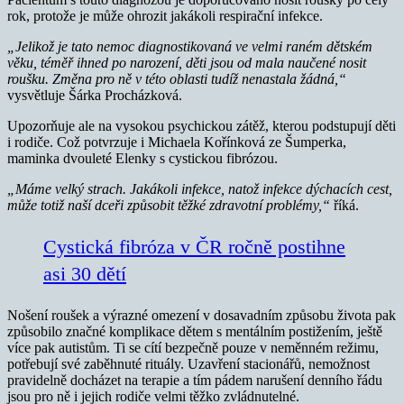
rok, protože je může ohrozit jakákoli respirační infekce.
„Jelikož je tato nemoc diagnostikovaná ve velmi raném dětském
věku, téměř ihned po narození, děti jsou od mala naučené nosit
roušku.
Změna pro ně v této oblasti tudíž nenastala žádná,“
vysvětluje Šárka Procházková.
Upozorňuje ale na vysokou psychickou zátěž, kterou podstupují děti
i rodiče. Což potvrzuje i Michaela Kořínková ze Šumperka,
maminka dvouleté Elenky s cystickou fibrózou.
„Máme velký strach. Jakákoli infekce, natož infekce dýchacích cest,
může totiž naší dceři způsobit těžké zdravotní problémy,“
říká.
Cystická fibróza v ČR ročně postihne
asi 30 dětí
Nošení roušek a výrazné omezení v dosavadním způsobu života pak
způsobilo značné komplikace dětem s mentálním postižením, ještě
více pak autistům. Ti se cítí bezpečně pouze v neměnném režimu,
potřebují své zaběhnuté rituály. Uzavření stacionářů, nemožnost
pravidelně docházet na terapie a tím pádem narušení denního řádu
jsou pro ně i jejich rodiče velmi těžko zvládnutelné.