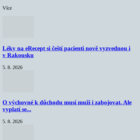
Více
Léky na eRecept si čeští pacienti nově vyzvednou i
v Rakousku
5. 8. 2026
O výchovné k důchodu musí muži i zabojovat. Ale
vyplatí se...
5. 8. 2026