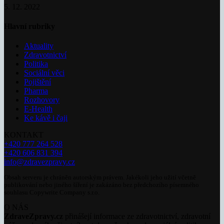
5. 12. 2022
Hlavní rubriky
Aktuality
Zdravotnictví
Politika
Sociální věci
Pojištění
Pharma
Rozhovory
E-Health
Ke kávě i čaji
KONTAKT
+420 777 264 528
+420 606 831 394
info@zdravezpravy.cz
Obsah serveru je chráněn autorským právem. Jakékoli jeho užití včetně
publikování nebo jiného šíření je zakázáno bez předchozího písemného
souhlasu Copywrite Company s.r.o.
O NÁS
ZdraveZpravy.cz
přinášejí informace ze zdravotnictví, zdravotní