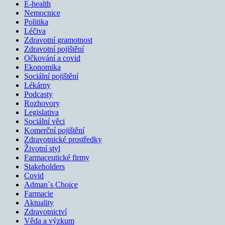
E-health
Nemocnice
Politika
Léčiva
Zdravotní gramotnost
Zdravotní pojištění
Očkování a covid
Ekonomika
Sociální pojištění
Lékárny
Podcasty
Rozhovory
Legislativa
Sociální věci
Komerční pojištění
Zdravotnické prostředky
Životní styl
Farmaceutické firmy
Stakeholders
Covid
Adman´s Choice
Farmacie
Aktuality
Zdravotnictví
Věda a výzkum