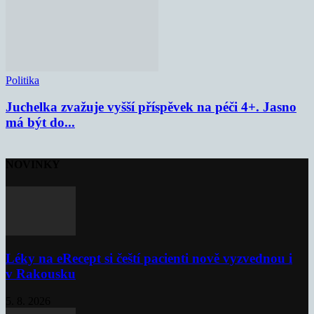
Politika
Juchelka zvažuje vyšší příspěvek na péči 4+. Jasno
má být do...
NOVINKY
Léky na eRecept si čeští pacienti nově vyzvednou i
v Rakousku
5. 8. 2026