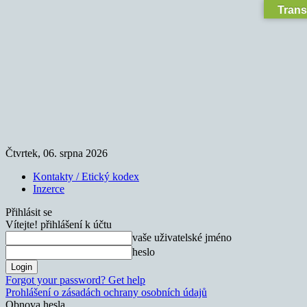
Trans
Čtvrtek, 06. srpna 2026
Kontakty / Etický kodex
Inzerce
Přihlásit se
Vítejte! přihlášení k účtu
vaše uživatelské jméno
heslo
Forgot your password? Get help
Prohlášení o zásadách ochrany osobních údajů
Obnova hesla