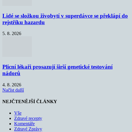
Lidé se složkou živobytí v superdávce se překlápí do
rejstříku hazardu
5. 8. 2026
Plicní lékaři prosazují širší genetické testování
nádorů
4. 8. 2026
Načíst další
NEJČTENĚJŠÍ ČLÁNKY
Vše
Zdravé recepty
Komentáře
Zdravé Zprávy