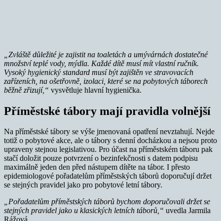
„Zvláště důležité je zajistit na toaletách a umývárnách dostatečné
množství teplé vody, mýdla. Každé dítě musí mít vlastní ručník.
Vysoký hygienický standard musí být zajištěn ve stravovacích
zařízeních, na ošetřovně, izolaci, které se na pobytových táborech
běžně zřizují,“
vysvětluje hlavní hygienička.
Příměstské tábory mají pravidla volnější
Na příměstské tábory se výše jmenovaná opatření nevztahují. Nejde
totiž o pobytové akce, ale o tábory s denní docházkou a nejsou proto
upraveny stejnou legislativou. Pro účast na příměstském táboru pak
stačí doložit pouze potvrzení o bezinfekčnosti s datem podpisu
maximálně jeden den před nástupem dítěte na tábor. I přesto
epidemiologové pořadatelům příměstských táborů doporučují držet
se stejných pravidel jako pro pobytové letní tábory.
„Pořadatelům příměstských táborů bychom doporučovali držet se
stejných pravidel jako u klasických letních táborů,“
uvedla Jarmila
Rážová.