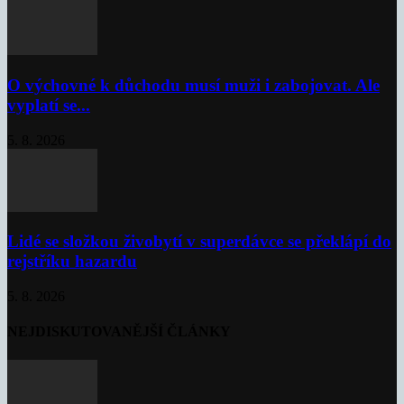
O výchovné k důchodu musí muži i zabojovat. Ale
vyplatí se...
5. 8. 2026
Lidé se složkou živobytí v superdávce se překlápí do
rejstříku hazardu
5. 8. 2026
NEJDISKUTOVANĚJŠÍ ČLÁNKY