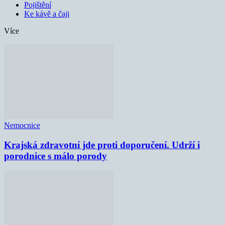
Pojištění
Ke kávě a čaji
Více
Nemocnice
Krajská zdravotní jde proti doporučení. Udrží i
porodnice s málo porody