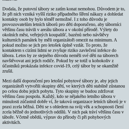
Dodala, že putovní tábory se zatím konat nemohou. Důvodem je to,
že při nich vzniká vyšší riziko případného šíření nákazy a dohledat
kontakty osob by bylo téměř nemožné. I z toho důvodu je
provozovatelům letních táborů pro děti doporučeno, aby táborníci
většinu času trávili v areálu tábora a v okolní přírodě. Výlety do
okolních měst, veřejných koupališť, bazénů nebo návštěvy
kulturních památek by měli organizátoři omezit na minimum. A
pokud možno se jich pro letošek úplně vzdát. To proto, že
kontaktem s cizími lidmi se zvyšuje riziko zavlečení infekce do
tábora. Letos by ze stejného důvodu neměli své děti na táborech
navštěvovat ani jejich rodiče. Pokud by se totiž u kohokoliv z
účastníků prokázala infekce covid-19, celý tábor by se okamžitě
zrušil.
Mezi další doporučení pro letošní pobytové tábory je, aby jejich
organizátoři vytvořili skupiny dětí, ve kterých děti stabilně zůstanou
po celou dobu jejich pobytu. Tyto skupiny se budou zdržovat
většinu času pospolu. Každý, kdo se nějakého letního tábora v
minulosti zúčastnil dobře ví, že taková organizace letních táborů je v
praxi zcela běžná. Děti se s ohledem na svůj věk a schopnosti člení
zcela běžně do jednotlivých oddílů. V nich pak tráví většinu času v
táboře. Včetně obědů, výprav do přírody či při pohybových
aktivitách.