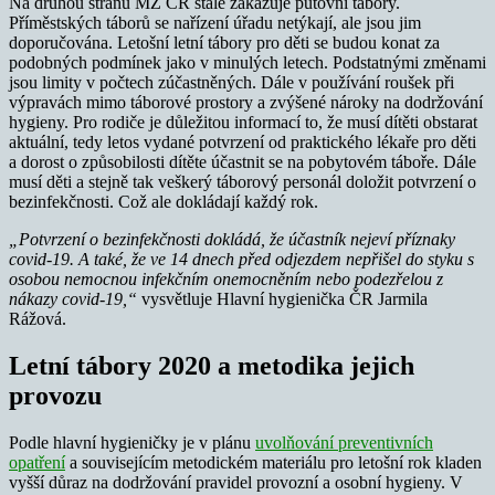
Na druhou stranu MZ ČR stále zakazuje putovní tábory.
Příměstských táborů se nařízení úřadu netýkají, ale jsou jim
doporučována. Letošní letní tábory pro děti se budou konat za
podobných podmínek jako v minulých letech. Podstatnými změnami
jsou limity v počtech zúčastněných. Dále v používání roušek při
výpravách mimo táborové prostory a zvýšené nároky na dodržování
hygieny. Pro rodiče je důležitou informací to, že musí dítěti obstarat
aktuální, tedy letos vydané potvrzení od praktického lékaře pro děti
a dorost o způsobilosti dítěte účastnit se na pobytovém táboře. Dále
musí děti a stejně tak veškerý táborový personál doložit potvrzení o
bezinfekčnosti. Což ale dokládají každý rok.
„Potvrzení o bezinfekčnosti dokládá, že účastník nejeví příznaky
covid-19. A také, že ve 14 dnech před odjezdem nepřišel do styku s
osobou nemocnou infekčním onemocněním nebo podezřelou z
nákazy covid-19,“
vysvětluje Hlavní hygienička ČR Jarmila
Rážová.
Letní tábory 2020 a metodika jejich
provozu
Podle hlavní hygieničky je v plánu
uvolňování preventivních
opatření
a souvisejícím metodickém materiálu pro letošní rok kladen
vyšší důraz na dodržování pravidel provozní a osobní hygieny. V