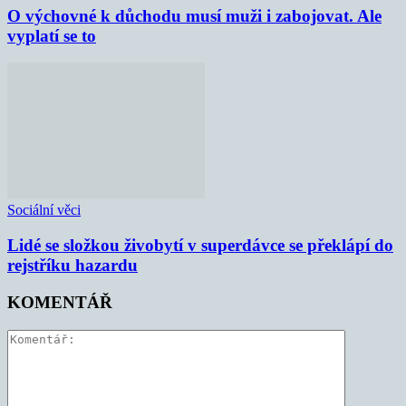
O výchovné k důchodu musí muži i zabojovat. Ale
vyplatí se to
Sociální věci
Lidé se složkou živobytí v superdávce se překlápí do
rejstříku hazardu
KOMENTÁŘ