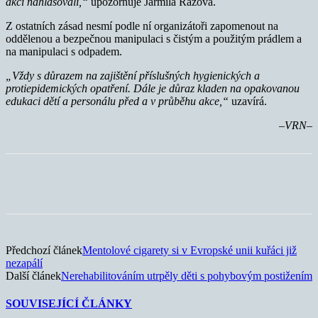
akcí nahlašovali,“
upozorňuje Jarmila Rážová.
Z ostatních zásad nesmí podle ní organizátoři zapomenout na
oddělenou a bezpečnou manipulaci s čistým a použitým prádlem a
na manipulaci s odpadem.
„Vždy s důrazem na zajištění příslušných hygienických a
protiepidemických opatření. Dále je důraz kladen na opakovanou
edukaci dětí a personálu před a v průběhu akce,“
uzavírá.
–VRN–
Předchozí článek
Mentolové cigarety si v Evropské unii kuřáci již
nezapálí
Další článek
Nerehabilitováním utrpěly děti s pohybovým postižením
SOUVISEJÍCÍ ČLÁNKY