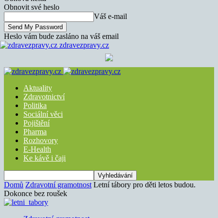
Obnovit své heslo
Váš e-mail
Heslo vám bude zasláno na váš email
zdravezpravy.cz
Aktuality
Zdravotnictví
Politika
Sociální věci
Pojištění
Pharma
Rozhovory
E-Health
Ke kávě i čaji
Domů
Zdravotní gramotnost
Letní tábory pro děti letos budou.
Dokonce bez roušek