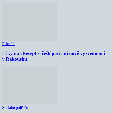
E-health
Léky na eRecept si čeští pacienti nově vyzvednou i
v Rakousku
Sociální pojištění