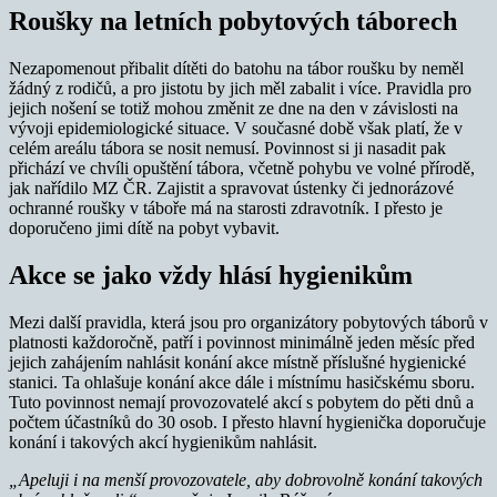
Roušky na letních pobytových táborech
Nezapomenout přibalit dítěti do batohu na tábor roušku by neměl
žádný z rodičů, a pro jistotu by jich měl zabalit i více. Pravidla pro
jejich nošení se totiž mohou změnit ze dne na den v závislosti na
vývoji epidemiologické situace. V současné době však platí, že v
celém areálu tábora se nosit nemusí. Povinnost si ji nasadit pak
přichází ve chvíli opuštění tábora, včetně pohybu ve volné přírodě,
jak nařídilo MZ ČR. Zajistit a spravovat ústenky či jednorázové
ochranné roušky v táboře má na starosti zdravotník. I přesto je
doporučeno jimi dítě na pobyt vybavit.
Akce se jako vždy hlásí hygienikům
Mezi další pravidla, která jsou pro organizátory pobytových táborů v
platnosti každoročně, patří i povinnost minimálně jeden měsíc před
jejich zahájením nahlásit konání akce místně příslušné hygienické
stanici. Ta ohlašuje konání akce dále i místnímu hasičskému sboru.
Tuto povinnost nemají provozovatelé akcí s pobytem do pěti dnů a
počtem účastníků do 30 osob. I přesto hlavní hygienička doporučuje
konání i takových akcí hygienikům nahlásit.
„Apeluji i na menší provozovatele, aby dobrovolně konání takových