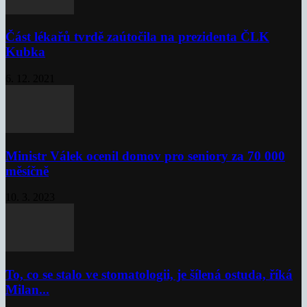
Část lékařů tvrdě zaútočila na prezidenta ČLK
Kubka
6. 12. 2021
Ministr Válek ocenil domov pro seniory za 70 000
měsíčně
10. 3. 2023
To, co se stalo ve stomatologii, je šílená ostuda, říká
Milan...