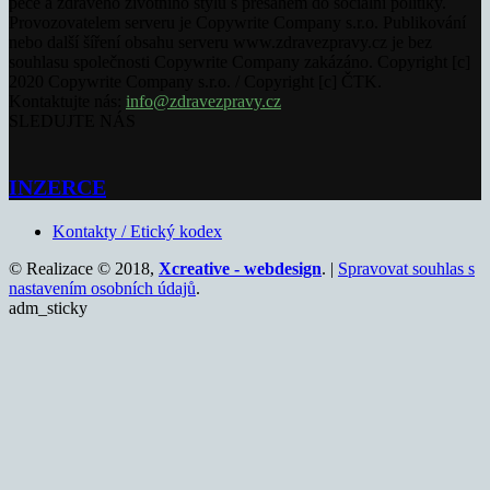
péče a zdravého životního stylu s přesahem do sociální politiky.
Provozovatelem serveru je Copywrite Company s.r.o. Publikování
nebo další šíření obsahu serveru www.zdravezpravy.cz je bez
souhlasu společnosti Copywrite Company zakázáno. Copyright [c]
2020 Copywrite Company s.r.o. / Copyright [c] ČTK.
Kontaktujte nás:
info@zdravezpravy.cz
SLEDUJTE NÁS
INZERCE
Kontakty / Etický kodex
© Realizace © 2018,
Xcreative - webdesign
. |
Spravovat souhlas s
nastavením osobních údajů
.
adm_sticky