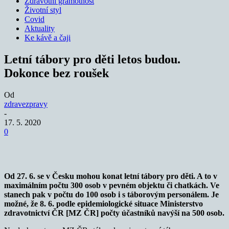
Zdravotní gramotnost
Životní styl
Covid
Aktuality
Ke kávě a čaji
Letní tábory pro děti letos budou.
Dokonce bez roušek
Od
zdravezpravy
-
17. 5. 2020
0
Od 27. 6. se v Česku mohou konat letní tábory pro děti. A to v
maximálním počtu 300 osob v pevném objektu či chatkách. Ve
stanech pak v počtu do 100 osob i s táborovým personálem. Je
možné, že 8. 6. podle epidemiologické situace Ministerstvo
zdravotnictví ČR [MZ ČR] počty účastníků navýší na 500 osob.