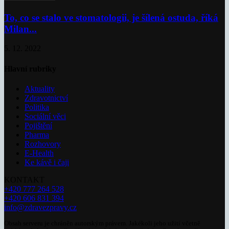
To, co se stalo ve stomatologii, je šílená ostuda, říká
Milan...
5. 12. 2022
Hlavní rubriky
Aktuality
Zdravotnictví
Politika
Sociální věci
Pojištění
Pharma
Rozhovory
E-Health
Ke kávě i čaji
KONTAKT
+420 777 264 528
+420 606 831 394
info@zdravezpravy.cz
Obsah serveru je chráněn autorským právem. Jakékoli jeho užití včetně