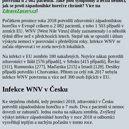
potvrdila u 2 082 pacientů. Jaké jsou symptomy a léčba nemoci,
jak se proti západonilské horečce chránit? Více na
ZdraveZpravy.cz
!
Počátkem prosince roku 2018 potvrdili zdravotníci západonilskou
horečku v Evropě celkem u 2 082 pacientů, z toho 1 503 případů v
zemích EU. WNV [West Nile Virus] úřady zaznamenaly i o několik
týdnů dříve než v předchozích letech. Stejně tak se opozdil i útlum
výskytu nemoci v porovnání s předešlými roky. Infekce WNV se
začala objevovat i ve zcela nových lokalitách.
Na infekci v EU zemřelo 180 nakažených. Nejvíce nákaz potvrdili
zdravotníci v Itálii [576 případů], v Srbsku [415 případů], Řecku
[311], Rumunsku [277], Maďarsku [215] a Izraeli [128]. Desítky
případů potvrdilo i Chorvatsko. Přitom za celý rok 2017 nebyla
infekce WNV potvrzena u více než 300 osob žijících v EU.
Infekce WNV v Česku
Ke stejnému období, tedy prosinci 2018, zdravotníci v Česku
potvrdili západonilskou horečku u 7 osob. Dva z pacientů si nemoc
dovezli ze zahraničí. Jedna osoba na nákazu zemřela. Zvýšený
výskyt infekce západonilské horečky v roce 2018 si odborníci
vysvětlují teplým a suchým počasím v tomto roce.