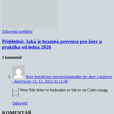
Zdravotní pojištění
Přehledně: Jaká je hrazená prevence pro ženy u
praktika od ledna 2026
1 komentář
Byer foreskriver prevensjonsmidler for duer i materen
- kjaerra.no
12. 12. 2022 At 12:38
[…] West Nile feber er forårsaket av bitt av en Culex-mygg.
[…]
Odpověď
KOMENTÁŘ