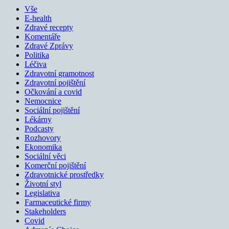
Vše
E-health
Zdravé recepty
Komentáře
Zdravé Zprávy
Politika
Léčiva
Zdravotní gramotnost
Zdravotní pojištění
Očkování a covid
Nemocnice
Sociální pojištění
Lékárny
Podcasty
Rozhovory
Ekonomika
Sociální věci
Komerční pojištění
Zdravotnické prostředky
Životní styl
Legislativa
Farmaceutické firmy
Stakeholders
Covid