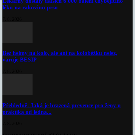
Lékárny dostaly dalších 6 000 balení chybějícího
léku na rakovinu prsu
7. 8. 2026
Bez helmy na kolo, ale ani na koloběžku nelez,
varuje BESIP
7. 8. 2026
Přehledně: Jaká je hrazená prevence pro ženy u
praktika od ledna...
7. 8. 2026