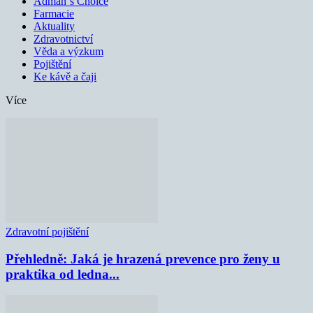
Adman´s Choice
Farmacie
Aktuality
Zdravotnictví
Věda a výzkum
Pojištění
Ke kávě a čaji
Více
Zdravotní pojištění
Přehledně: Jaká je hrazená prevence pro ženy u
praktika od ledna...