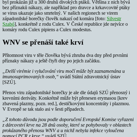
byl prokázán již u 300 druhů divokých ptáků. Většina z nich bývá
bez příznaků nákazy, ale například pro dravce a krkavcovité ptáky
se virus ukazuje jako smrtelný. V našich regionech se virem
západonilské horečky člověk nakazí od komára [foto:
Silvestr
Szabó
], konkrétně z rodu Culex. V České republice jde nejvíce o
komáry rodu Culex pipiens a Culex modestus.
WNV se přenáší také krví
Přítomnost viru v těle člověka bývá zhruba dva dny před prvními
příznaky nákazy a ještě čtyři dny po jejich začátku.
„Delší virémie i vylučování viru močí může být zaznamenána u
imunosuprimovaných osob,“
uvádí Státní zdravotnický ústav
[SZÚ].
Přenos viru západonilské horečky je ale dle údajů SZÚ přenosný i
krevními deriváty. Konkrétně může být přenesen erymasou [krev
zbavená plazmy, pozn. red.], destičkovými koncentráty i plazmou.
V Evropě se tak stalo asi v šesti případech.
„Z tohoto důvodu jsou podle doporučení Evropské Komise vyřazeni
z dárcovství krve na 28 dnů osoby, které se pohybovaly v oblastech
prokázaného přenosu WNV a u nichž nebyla infekce vyloučena
pomocí PCR z krve,“
uvádí SZÚ.