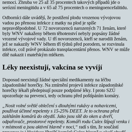
nemoci. Zhruba ve 25 až 35 procentech takových případů jde o
serózní meningitidu a v 65 až 75 procentech o meningoencefalitidu.
Odborníci dále uvádějí, že postižení plodu vrozenou vývojovou
vadou po přenosu infekce z matky na plod je spíše
nepravděpodobné. U 72 novorozenců narozených 71 ženám, které
byly WNV nakaženy během těhotenství nebyly popsány žádné
vrozené vývojové vady. U tří novorozenců, kteří se narodili ženám,
jež se nakazily WNV během tří týdnů před porodem, se rozvinula
infekce, což právě prokázalo transplacentární přenos. WNV se může
dítě nakazit i mateřským mlékem.
Léky neexistují, vakcína se vyvíjí
Doposud neexistují žádné speciální medikamenty na léčbu
západonilské horečky. Na zmírnění projevů infekce západonilské
horečky lékaři předepisují pouze podpůrné léky. I proto SZÚ
upozorňuje na prevenci, tedy ochranu před poštípáním komáry.
„Nosit volné světlé oblečení s dlouhými rukávy a nohavicemi,
používat účinné repelenty s 15-25% DEET. Je to ochrana před
zalétáním komárů do obydlí. Jako jsou sítě do oken a dveří,
odpařovače, prostorové repelenty. Komáři rodu Culex štípají venku i
v místnosti a jsou aktivní hlavně v noci,“
radí s tím, že součástí