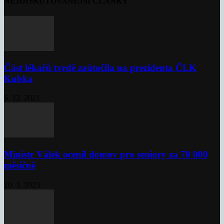
NEJDISKUTOVANĚJŠÍ ČLÁNKY
Část lékařů tvrdě zaútočila na prezidenta ČLK
Kubka
6. 12. 2021
Ministr Válek ocenil domov pro seniory za 70 000
měsíčně
10. 3. 2023