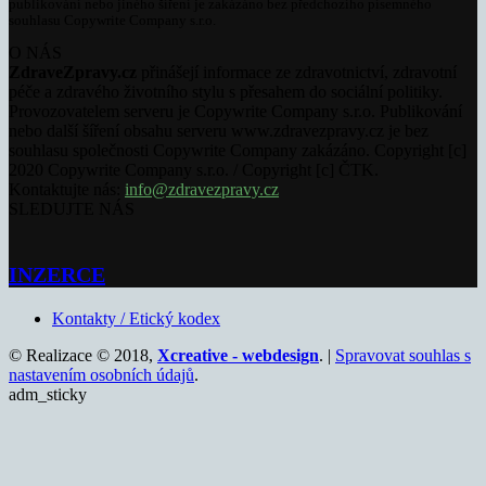
publikování nebo jiného šíření je zakázáno bez předchozího písemného
souhlasu Copywrite Company s.r.o.
O NÁS
ZdraveZpravy.cz
přinášejí informace ze zdravotnictví, zdravotní
péče a zdravého životního stylu s přesahem do sociální politiky.
Provozovatelem serveru je Copywrite Company s.r.o. Publikování
nebo další šíření obsahu serveru www.zdravezpravy.cz je bez
souhlasu společnosti Copywrite Company zakázáno. Copyright [c]
2020 Copywrite Company s.r.o. / Copyright [c] ČTK.
Kontaktujte nás:
info@zdravezpravy.cz
SLEDUJTE NÁS
INZERCE
Kontakty / Etický kodex
© Realizace © 2018,
Xcreative - webdesign
. |
Spravovat souhlas s
nastavením osobních údajů
.
adm_sticky