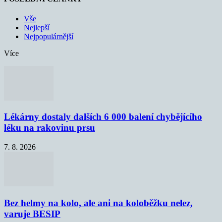
Vše
Nejlepší
Nejpopulárnější
Více
Lékárny dostaly dalších 6 000 balení chybějícího
léku na rakovinu prsu
7. 8. 2026
Bez helmy na kolo, ale ani na koloběžku nelez,
varuje BESIP