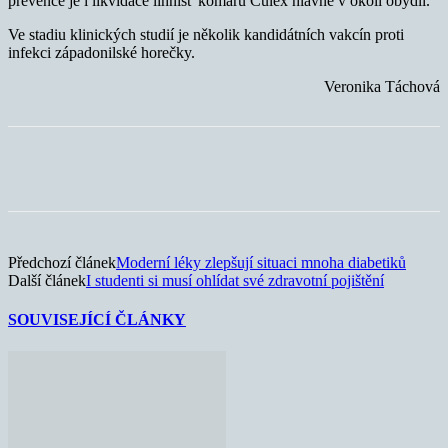
prevence je i likvidace líhnišť komárů Culex hlavně v okolí obydlí.
Ve stadiu klinických studií je několik kandidátních vakcín proti
infekci západonilské horečky.
Veronika Táchová
Předchozí článek
Moderní léky zlepšují situaci mnoha diabetiků
Další článek
I studenti si musí ohlídat své zdravotní pojištění
SOUVISEJÍCÍ ČLÁNKY