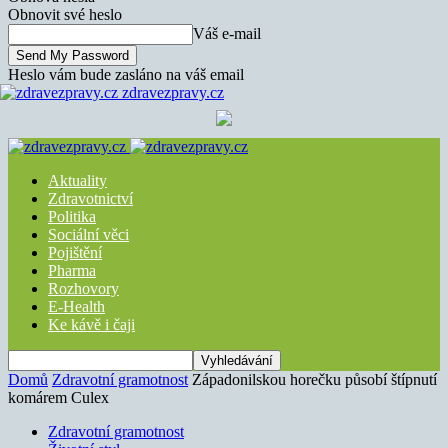
Obnovit své heslo
Váš e-mail
Heslo vám bude zasláno na váš email
zdravezpravy.cz
Aktuality
Zdravotnictví
Politika
Sociální věci
Pojištění
Pharma
Rozhovory
E-Health
Ke kávě i čaji
Domů
Zdravotní gramotnost
Západonilskou horečku působí štípnutí
komárem Culex
Zdravotní gramotnost