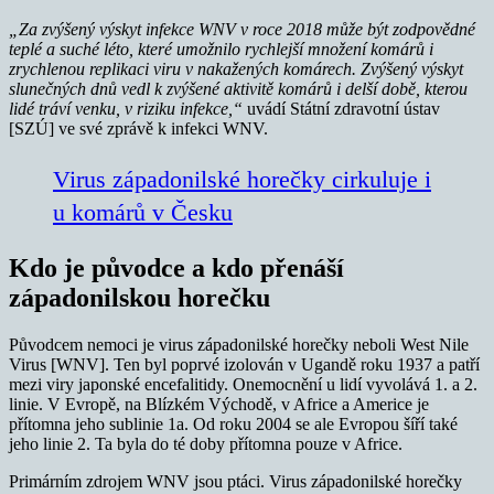
„Za zvýšený výskyt infekce WNV v roce 2018 může být zodpovědné
teplé a suché léto, které umožnilo rychlejší množení komárů i
zrychlenou replikaci viru v nakažených komárech. Zvýšený výskyt
slunečných dnů vedl k zvýšené aktivitě komárů i delší době, kterou
lidé tráví venku, v riziku infekce,“
uvádí Státní zdravotní ústav
[SZÚ] ve své zprávě k infekci WNV.
Virus západonilské horečky cirkuluje i
u komárů v Česku
Kdo je původce a kdo přenáší
západonilskou horečku
Původcem nemoci je virus západonilské horečky neboli West Nile
Virus [WNV]. Ten byl poprvé izolován v Ugandě roku 1937 a patří
mezi viry japonské encefalitidy. Onemocnění u lidí vyvolává 1. a 2.
linie. V Evropě, na Blízkém Východě, v Africe a Americe je
přítomna jeho sublinie 1a. Od roku 2004 se ale Evropou šíří také
jeho linie 2. Ta byla do té doby přítomna pouze v Africe.
Primárním zdrojem WNV jsou ptáci. Virus západonilské horečky