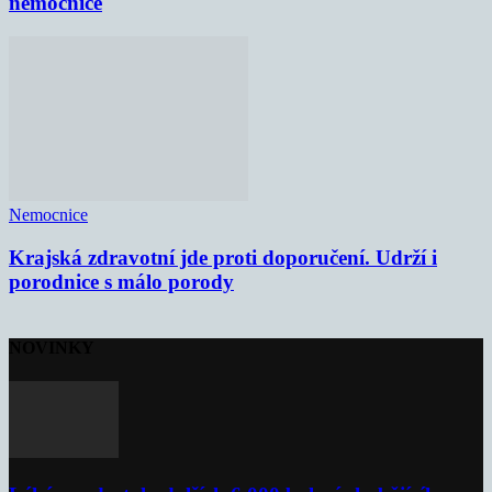
nemocnice
Nemocnice
Krajská zdravotní jde proti doporučení. Udrží i
porodnice s málo porody
NOVINKY