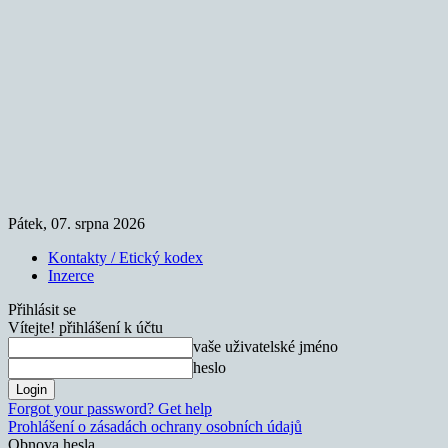
Pátek, 07. srpna 2026
Kontakty / Etický kodex
Inzerce
Přihlásit se
Vítejte! přihlášení k účtu
vaše uživatelské jméno
heslo
Forgot your password? Get help
Prohlášení o zásadách ochrany osobních údajů
Obnova hesla