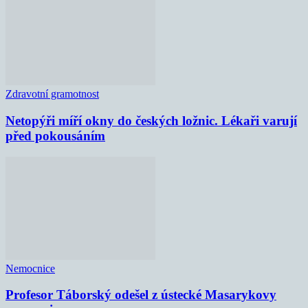
Zdravotní gramotnost
Netopýři míří okny do českých ložnic. Lékaři varují
před pokousáním
Nemocnice
Profesor Táborský odešel z ústecké Masarykovy