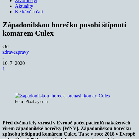
Životní styl
Aktuality
Ke kávě a čaji
Západonilskou horečku působí štípnutí
komárem Culex
Od
zdravezpravy
-
16. 7. 2020
1
Foto: Pixabay.com
Před dvěma lety vzrostl v Evropě počet pacientů nakažených
virem západonilské horečky [WNV]. Západonilskou horečku
způsobuje štípnutí komárem Culex. Ta se v
roce 2018 v Evropě