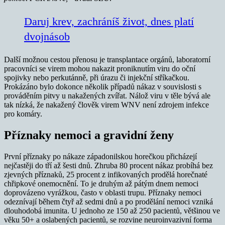
Daruj krev, zachráníš život, dnes platí
dvojnásob
Další možnou cestou přenosu je transplantace orgánů, laboratorní
pracovníci se virem mohou nakazit proniknutím viru do oční
spojivky nebo perkutánně, při úrazu či injekční stříkačkou.
Prokázáno bylo dokonce několik případů nákaz v souvislosti s
prováděním pitvy u nakažených zvířat. Nálož viru v těle bývá ale
tak nízká, že nakažený člověk virem WNV není zdrojem infekce
pro komáry.
Příznaky nemoci a gravidní ženy
První příznaky po nákaze západonilskou horečkou přicházejí
nejčastěji do tří až šesti dnů. Zhruba 80 procent nákaz probíhá bez
zjevných příznaků, 25 procent z infikovaných prodělá horečnaté
chřipkové onemocnění. To je druhým až pátým dnem nemoci
doprovázeno vyrážkou, často v oblasti trupu. Příznaky nemoci
odeznívají během čtyř až sedmi dnů a po prodělání nemoci vzniká
dlouhodobá imunita. U jednoho ze 150 až 250 pacientů, většinou ve
věku 50+ a oslabených pacientů, se rozvine neuroinvazivní forma