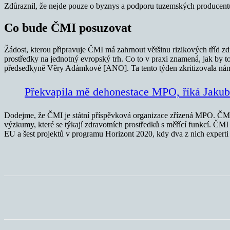
Zdůraznil, že nejde pouze o byznys a podporu tuzemských producentů 
Co bude ČMI posuzovat
Žádost, kterou připravuje ČMI má zahrnout většinu rizikových tříd z
prostředky na jednotný evropský trh. Co to v praxi znamená, jak by to
předsedkyně Věry Adámkové [ANO]. Ta tento týden zkritizovala nám
Překvapila mě dehonestace MPO, říká Jakub
Dodejme, že ČMI je státní příspěvková organizace zřízená MPO. ČMI 
výzkumy, které se týkají zdravotních prostředků s měřící funkcí. ČMI
EU a šest projektů v programu Horizont 2020, kdy dva z nich experti
Sdílet