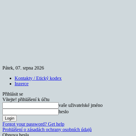
Pátek, 07. srpna 2026
Kontakty / Etický kodex
Inzerce
Přihlásit se
Vítejte! přihlášení k účtu
vaše uživatelské jméno
heslo
Forgot your password? Get help
Prohlášení o zásadách ochrany osobních údajů
Obnova hesla