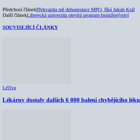
Předchozí článek
Překvapila mě dehonestace MPO, říká Jakub Král
Další článek
Liberecká univerzita otevírá program bioinženýrství
SOUVISEJÍCÍ ČLÁNKY
Léčiva
Lékárny dostaly dalších 6 000 balení chybějícího lék