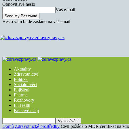
Obnovit své heslo
Váš e-mail
Heslo vám bude zasláno na váš email
zdravezpravy.cz
Aktuality
Zdravotnictví
Politika
Sociální věci
Pojištění
Pharma
Rozhovory
E-Health
Ke kávě i čaji
Domů
Zdravotnické prostředky
ČMI požádá o MDR certifikát na zdr