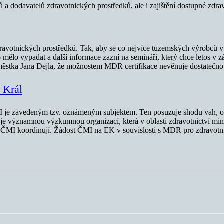
a dodavatelů zdravotnických prostředků, ale i zajištění dostupné zdrav
dravotnických prostředků. Tak, aby se co nejvíce tuzemských výrobců 
 mělo vypadat a další informace zazní na semináři, který chce letos v z
ěstka Jana Dejla, že možnostem MDR certifikace nevěnuje dostatečno
 Král
je zavedeným tzv. oznámeným subjektem. Ten posuzuje shodu vah, ověř
 je významnou výzkumnou organizací, která v oblasti zdravotnictví mim
 ČMI koordinují. Žádost ČMI na EK v souvislosti s MDR pro zdravotnic