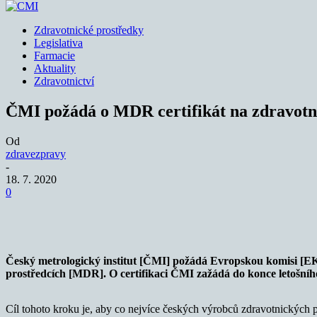
Zdravotnické prostředky
Legislativa
Farmacie
Aktuality
Zdravotnictví
ČMI požádá o MDR certifikát na zdravotn
Od
zdravezpravy
-
18. 7. 2020
0
Sdílet
Český metrologický institut [ČMI] požádá Evropskou komisi [EK
prostředcích [MDR]. O certifikaci ČMI zažádá do konce letošní
Cíl tohoto kroku je, aby co nejvíce českých výrobců zdravotnických p