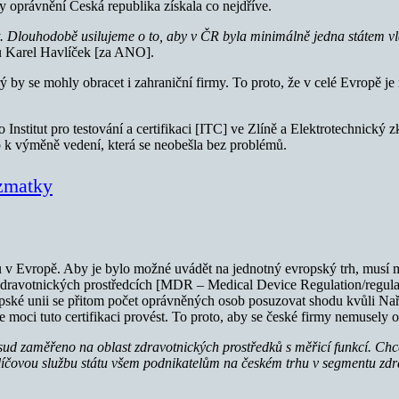
 oprávnění Česká republika získala co nejdříve.
. Dlouhodobě usilujeme o to, aby v ČR byla minimálně jedna státem vl
u Karel Havlíček [za ANO].
rý by se mohly obracet i zahraniční firmy. To proto, že v celé Evropě 
 Institut pro testování a certifikaci [ITC] ve Zlíně a Elektrotechnick
 k výměně vedení, která se neobešla bez problémů.
 zmatky
v Evropě. Aby je bylo možné uvádět na jednotný evropský trh, musí mít
o zdravotnických prostředcích [MDR – Medical Device Regulation/regula
pské unii se přitom počet oprávněných osob posuzovat shodu kvůli Nař
moci tuto certifikaci provést. To proto, aby se české firmy nemusely o
osud zaměřeno na oblast zdravotnických prostředků s měřicí funkcí. C
líčovou službu státu všem podnikatelům na českém trhu v segmentu zd