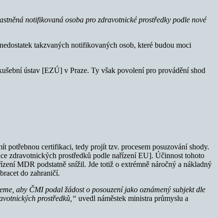
astněná notifikovaná osoba pro zdravotnické prostředky podle nové
je nedostatek takzvaných notifikovaných osob, které budou moci
ý zkušební ústav [EZÚ] v Praze. Ty však povolení pro provádění shod
 potřebnou certifikaci, tedy projít tzv. procesem posuzování shody.
ce zdravotnických prostředků podle nařízení EU]. Účinnost tohoto
ízení MDR podstatně snížil. Jde totiž o extrémně náročný a nákladný
bracet do zahraničí.
hceme, aby ČMI podal žádost o posouzení jako oznámený subjekt dle
ravotnických prostředků,“
uvedl náměstek ministra průmyslu a