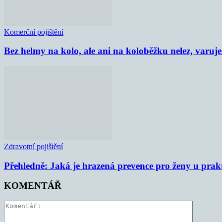
Komerční pojištění
Bez helmy na kolo, ale ani na koloběžku nelez, varu
Zdravotní pojištění
Přehledně: Jaká je hrazená prevence pro ženy u prak
KOMENTÁŘ