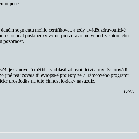
otní péče.
v daném segmentu mohlo certifikovat, a tedy uvádět zdravotnické
áří uspořádat poslanecký výbor pro zdravotnictví pod záštitou jeho
u pozornost.
uje stanovená měřidla v oblasti zdravotnictví a rovněž provádí
o jiné realizovala tři evropské projekty ze 7. rámcového programu
ké prostředky na tuto činnost logicky navazuje.
–DNA–