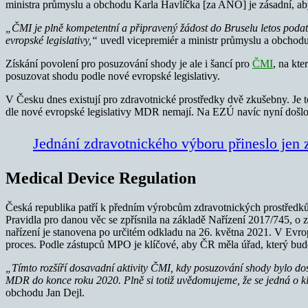
ministra průmyslu a obchodu Karla Havlíčka [za ANO] je zásadní, aby
„ČMI je plně kompetentní a připravený žádost do Bruselu letos podat
evropské legislativy,“
uvedl vicepremiér a ministr průmyslu a obchod
Získání povolení pro posuzování shody je ale i šancí pro
ČMI
, na kte
posuzovat shodu podle nové evropské legislativy.
V Česku dnes existují pro zdravotnické prostředky dvě zkušebny. Je to
dle nové evropské legislativy MDR nemají. Na EZÚ navíc nyní došlo
Jednání zdravotnického výboru přineslo jen
Medical Device Regulation
Česká republika patří k předním výrobcům zdravotnických prostředků 
Pravidla pro danou věc se zpřísnila na základě Nařízení 2017/745, 
nařízení je stanovena po určitém odkladu na 26. května 2021. V Evro
proces. Podle zástupců MPO je klíčové, aby ČR měla úřad, který bude 
„Tímto rozšíří dosavadní aktivity ČMI, kdy posuzování shody bylo d
MDR do konce roku 2020. Plně si totiž uvědomujeme, že se jedná o k
obchodu Jan Dejl.