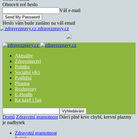
Obnovit své heslo
Váš e-mail
Heslo vám bude zasláno na váš email
zdravezpravy.cz
Aktuality
Zdravotnictví
Politika
Sociální věci
Pojištění
Pharma
Rozhovory
E-Health
Ke kávě i čaji
Domů
Zdravotní gramotnost
Dárci plné krve chybí, krevní plazmy
je nadbytek
Zdravotní gramotnost