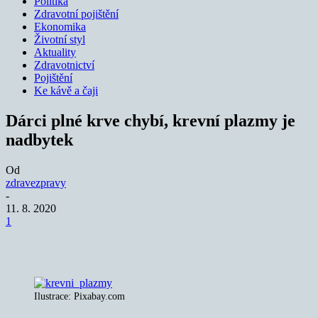
Politika
Zdravotní pojištění
Ekonomika
Životní styl
Aktuality
Zdravotnictví
Pojištění
Ke kávě a čaji
Dárci plné krve chybí, krevní plazmy je
nadbytek
Od
zdravezpravy
-
11. 8. 2020
1
Ilustrace: Pixabay.com