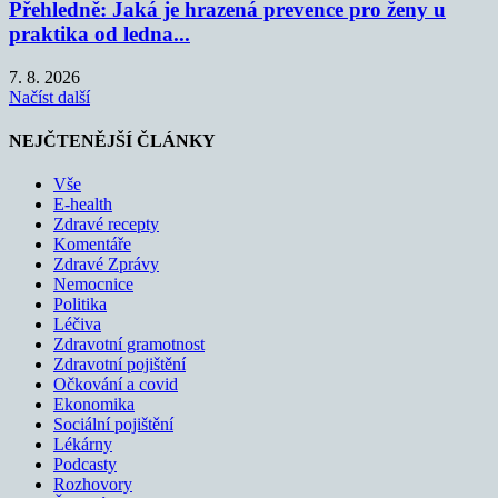
Přehledně: Jaká je hrazená prevence pro ženy u
praktika od ledna...
7. 8. 2026
Načíst další
NEJČTENĚJŠÍ ČLÁNKY
Vše
E-health
Zdravé recepty
Komentáře
Zdravé Zprávy
Nemocnice
Politika
Léčiva
Zdravotní gramotnost
Zdravotní pojištění
Očkování a covid
Ekonomika
Sociální pojištění
Lékárny
Podcasty
Rozhovory