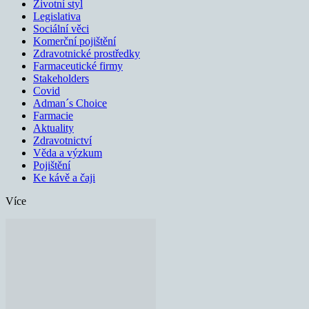
Životní styl
Legislativa
Sociální věci
Komerční pojištění
Zdravotnické prostředky
Farmaceutické firmy
Stakeholders
Covid
Adman´s Choice
Farmacie
Aktuality
Zdravotnictví
Věda a výzkum
Pojištění
Ke kávě a čaji
Více