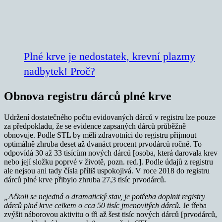
Plné krve je nedostatek, krevní plazmy
nadbytek! Proč?
Obnova registru dárců plné krve
Udržení dostatečného počtu evidovaných dárců v registru lze pouze
za předpokladu, že se evidence zapsaných dárců průběžně
obnovuje. Podle STL by měli zdravotníci do registru přijmout
optimálně zhruba deset až dvanáct procent prvodárců ročně. To
odpovídá 30 až 33 tisícům nových dárců [osoba, která darovala krev
nebo její složku poprvé v životě, pozn. red.]. Podle údajů z registru
ale nejsou ani tady čísla příliš uspokojivá. V roce 2018 do registru
dárců plné krve přibylo zhruba 27,3 tisíc prvodárců.
„Ačkoli se nejedná o dramatický stav, je potřeba doplnit registry
dárců plné krve celkem o cca 50 tisíc jmenovitých dárců.
Je třeba
zvýšit náborovou aktivitu o tři až šest tisíc nových dárců [prvodárců,