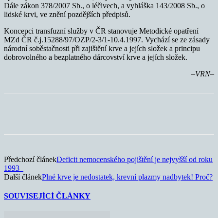
Dále zákon 378/2007 Sb., o léčivech, a vyhláška 143/2008 Sb., o
lidské krvi, ve znění pozdějších předpisů.
Koncepci transfuzní služby v ČR stanovuje Metodické opatření
MZd ČR č.j.15288/97/OZP/2-3/1-10.4.1997. Vychází se ze zásady
národní soběstačnosti při zajištění krve a jejích složek a principu
dobrovolného a bezplatného dárcovství krve a jejích složek.
–VRN–
Předchozí článek
Deficit nemocenského pojištění je nejvyšší od roku
1993
Další článek
Plné krve je nedostatek, krevní plazmy nadbytek! Proč?
SOUVISEJÍCÍ ČLÁNKY