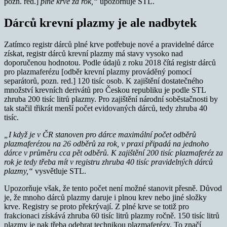
pozn. red.]
plné krve za rok,“
upozorňuje STL.
Dárců krevní plazmy je ale nadbytek
Zatímco registr dárců plné krve potřebuje nové a pravidelné dárce
získat, registr dárců krevní plazmy má stavy vysoko nad
doporučenou hodnotou. Podle údajů z roku 2018 čítá registr dárců
pro plazmaferézu [odběr krevní plazmy prováděný pomocí
separátorů, pozn. red.] 120 tisíc osob. K zajištění dostatečného
množství krevních derivátů pro Českou republiku je podle STL
zhruba 200 tisíc litrů plazmy. Pro zajištění národní soběstačnosti by
tak stačil třikrát menší počet evidovaných dárců, tedy zhruba 40
tisíc.
„I když je v ČR stanoven pro dárce maximální počet odběrů
plazmaferézou na 26 odběrů za rok, v praxi připadá na jednoho
dárce v průměru cca pět odběrů.
K zajištění 200 tisíc plazmaferéz za
rok je tedy třeba mít v registru zhruba 40 tisíc pravidelných dárců
plazmy,“
vysvětluje STL.
Upozorňuje však, že tento počet není možné stanovit přesně. Důvod
je, že mnoho dárců plazmy daruje i plnou krev nebo jiné složky
krve. Registry se proto překrývají. Z plné krve se totiž pro
frakcionaci získává zhruba 60 tisíc litrů plazmy ročně. 150 tisíc litrů
plazmy je pak třeba odebrat technikou plazmaferézy. To značí