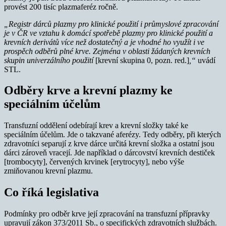
provést 200 tisíc plazmaferéz ročně.
„Registr dárců plazmy pro klinické použití i průmyslové zpracování
je v ČR ve vztahu k domácí spotřebě plazmy pro klinické použití a
krevních derivátů více než dostatečný a je vhodné ho využít i ve
prospěch odběrů plné krve.
Zejména v oblasti žádaných krevních
skupin univerzálního použití
[krevní skupina 0, pozn. red.]
,“
uvádí
STL.
Odběry krve a krevní plazmy ke
speciálním účelům
Transfuzní oddělení odebírají krev a krevní složky také ke
speciálním účelům. Jde o takzvané aferézy. Tedy odběry, při kterých
zdravotníci separují z krve dárce určitá krevní složka a ostatní jsou
dárci zároveň vracejí. Jde například o dárcovství krevních destiček
[trombocyty], červených krvinek [erytrocyty], nebo výše
zmiňovanou krevní plazmu.
Co říká legislativa
Podmínky pro odběr krve její zpracování na transfuzní přípravky
upravují zákon 373/2011 Sb., o specifických zdravotních službách.