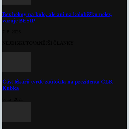
Bez helmy na kolo, ale ani na koloběžku nelez,
varuje BESIP
7. 8. 2026
NEJDISKUTOVANĚJŠÍ ČLÁNKY
Část lékařů tvrdě zaútočila na prezidenta ČLK
Kubka
6. 12. 2021