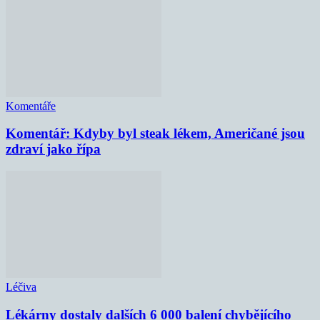
Komentáře
Komentář: Kdyby byl steak lékem, Američané jsou
zdraví jako řípa
Léčiva
Lékárny dostaly dalších 6 000 balení chybějícího