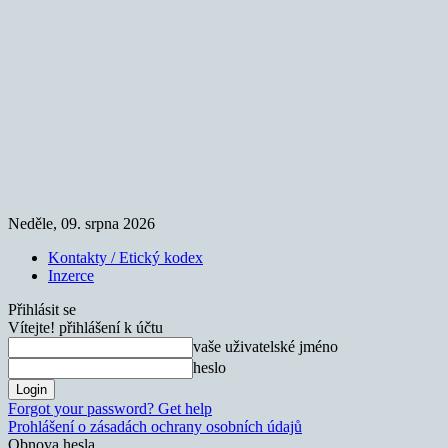
Neděle, 09. srpna 2026
Kontakty / Etický kodex
Inzerce
Přihlásit se
Vítejte! přihlášení k účtu
vaše uživatelské jméno
heslo
Forgot your password? Get help
Prohlášení o zásadách ochrany osobních údajů
Obnova hesla