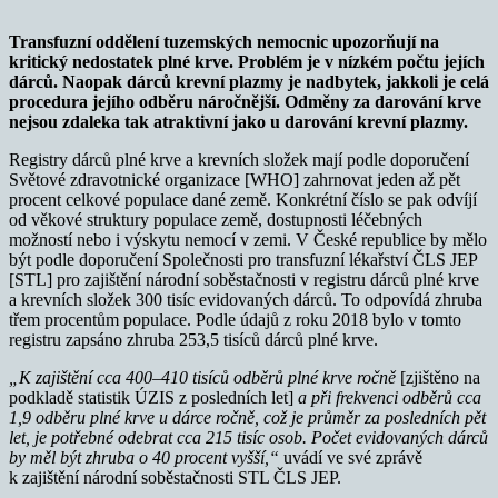
Transfuzní oddělení tuzemských nemocnic upozorňují na
kritický nedostatek plné krve. Problém je v nízkém počtu jejích
dárců. Naopak dárců krevní plazmy je nadbytek, jakkoli je celá
procedura jejího odběru náročnější. Odměny za darování krve
nejsou zdaleka tak atraktivní jako u darování krevní plazmy.
Registry dárců plné krve a krevních složek mají podle doporučení
Světové zdravotnické organizace [WHO] zahrnovat jeden až pět
procent celkové populace dané země. Konkrétní číslo se pak odvíjí
od věkové struktury populace země, dostupnosti léčebných
možností nebo i výskytu nemocí v zemi. V České republice by mělo
být podle doporučení Společnosti pro transfuzní lékařství ČLS JEP
[STL] pro zajištění národní soběstačnosti v registru dárců plné krve
a krevních složek 300 tisíc evidovaných dárců. To odpovídá zhruba
třem procentům populace. Podle údajů z roku 2018 bylo v tomto
registru zapsáno zhruba 253,5 tisíců dárců plné krve.
„K zajištění cca 400–410 tisíců odběrů plné krve ročně
[zjištěno na
podkladě statistik ÚZIS z posledních let]
a při frekvenci odběrů cca
1,9 odběru plné krve u dárce ročně, což je průměr za posledních pět
let, je potřebné odebrat cca 215 tisíc osob. Počet evidovaných dárců
by měl být zhruba o 40 procent vyšší,“
uvádí ve své zprávě
k zajištění národní soběstačnosti STL ČLS JEP.