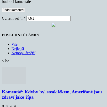
budoucí komentáře
Current ye@r
*
POSLEDNÍ ČLÁNKY
Vše
Nejlepší
Nejpopulárnější
Více
Komentář: Kdyby byl steak lékem, Američané jsou
zdraví jako řípa
8. 8. 2026