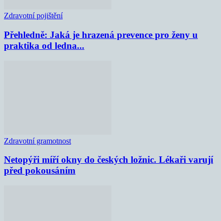
Zdravotní pojištění
Přehledně: Jaká je hrazená prevence pro ženy u
praktika od ledna...
Zdravotní gramotnost
Netopýři míří okny do českých ložnic. Lékaři varují
před pokousáním