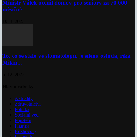
Ministr Válek ocenil domov pro seniory za 70 000
měsíčně
10. 3. 2023
To, co se stalo ve stomatologii, je šílená ostuda, říká
Milan...
5. 12. 2022
Hlavní rubriky
Aktuality
Zdravotnictví
Politika
Sociální věci
Pojištění
Pharma
Rozhovory
E-Health