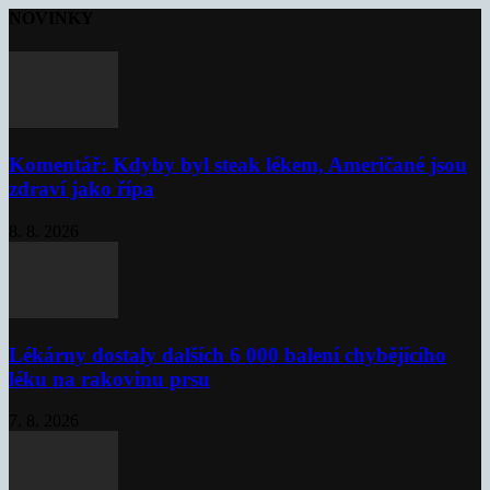
NOVINKY
Komentář: Kdyby byl steak lékem, Američané jsou
zdraví jako řípa
8. 8. 2026
Lékárny dostaly dalších 6 000 balení chybějícího
léku na rakovinu prsu
7. 8. 2026