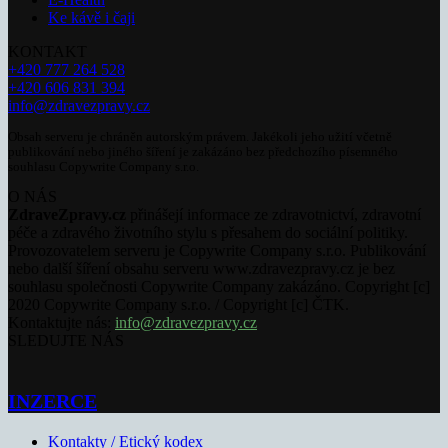
Ke kávě i čaji
KONTAKT
+420 777 264 528
+420 606 831 394
info@zdravezpravy.cz
Obsah serveru je chráněn autorským právem. Jakékoli jeho užití včetně
publikování nebo jiného šíření je zakázáno bez předchozího písemného
souhlasu Copywrite Company s.r.o.
O NÁS
ZdraveZpravy.cz
přinášejí informace ze zdravotnictví, zdravotní
péče a zdravého životního stylu s přesahem do sociální politiky.
Provozovatelem serveru je Copywrite Company s.r.o. Publikování
nebo další šíření obsahu serveru www.zdravezpravy.cz je bez
souhlasu společnosti Copywrite Company zakázáno. Copyright [c]
2020 Copywrite Company s.r.o. / Copyright [c] ČTK.
Kontaktujte nás:
info@zdravezpravy.cz
SLEDUJTE NÁS
INZERCE
Kontakty / Etický kodex