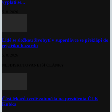
vyplatí se...
5. 8. 2026
Lidé se složkou živobytí v superdávce se překlápí do
rejstříku hazardu
5. 8. 2026
NEJDISKUTOVANĚJŠÍ ČLÁNKY
Část lékařů tvrdě zaútočila na prezidenta ČLK
Kubka