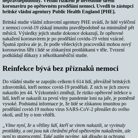
nepravděpodobný. Větším rizikem je nevědomé šíření
koronaviru po opětovném prodělání nemoci. Uvedli to zástupci
britské vládní agentury Public Health England [PHE].
Britská studie vládní zdravotní agentury PHE uvádí, že lidé vyléčení
z nemoci covid-19 získají imunitu pravděpodobně na minimálně pět
měsíců. Výsledky jejich studie dokonce dokazují, že opětovné
nakažení koronavirem je po prodělání covidu-19 velmi vzácné.
Špatná zpráva ale je, že podle vědeckých pracovníků mohou nový
koronavirus šířit i lidé se získanými protilátkami v těle. Tvrzení
podkládají důkazy z několikaměsíční studie.
Reinfekce bývá bez příznaků nemoci
Do vládní studie se zapojilo celkem 6 614 lidí, převážně britských
zdravotníků, kteří nemoc covid-19 prodělali. Z nich se jich znovu
nakazilo jen 44. Výzkumníci zmiňují, že riziko opětovné infekce u
lidí, kteří se nakazili za první vlny pandemie loni na jaře, je poměrně
vysoké. Podstatná informace je, že lidé se získanou imunitou po
prodělání covid-19 mohou virus SARS-CoV-2 přenášet do svého
okolí, aniž by o tom věděli.
„Víme nyní, že u většiny lidí, kteří se virem nakazili, se vyvinuly
protilátky, a oni jsou tak chráněni před opětovným nakažením, ale
není to stoprocentní. Také zatím nevíme, jak dlouho ta ochrana