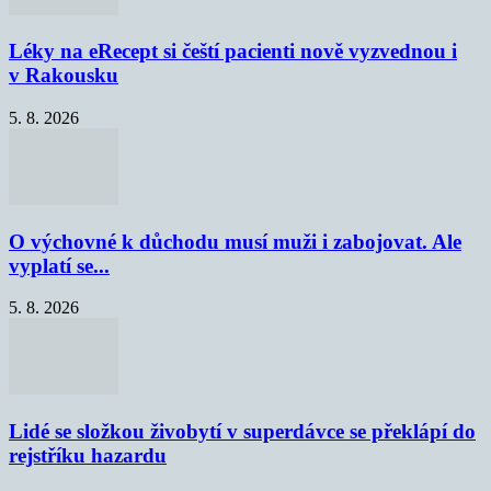
Léky na eRecept si čeští pacienti nově vyzvednou i
v Rakousku
5. 8. 2026
O výchovné k důchodu musí muži i zabojovat. Ale
vyplatí se...
5. 8. 2026
Lidé se složkou živobytí v superdávce se překlápí do
rejstříku hazardu