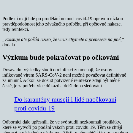
Podle ní mají lidé po prodělání nemoci covid-19 opravdu nízkou
pravděpodobnost jeho závažného průběhu při opětovné nákaze,
tedy reinfekci.
„Existuje ale pořád riziko, že virus chytnete a přenesete na jiné,“
dodala.
Výzkum bude pokračovat po očkování
Dosavadní výsledky studií o reinfekci znamenají, že osoby
infikované virem SARS-CoV-2 není možné považovat definitivně
za imunní. Ačkoli se dosud potvrzené reinfekce zdají být méně
časté, je zapotřebí více důkazů a delší doba sledování.
Do karantény musejí i lidé naočkovaní
proti covidu-19
Odborníci dále upřesnili, že ve své studii nezkoumali protilátky,
které se vytvoří po podání vakcín proti covidu-19. Těm se chtějí
věnovat v následném výzkumu. Zjistit v něm chtějí i to, zda mohou