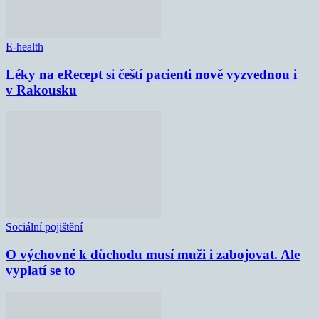
E-health
Léky na eRecept si čeští pacienti nově vyzvednou i
v Rakousku
Sociální pojištění
O výchovné k důchodu musí muži i zabojovat. Ale
vyplatí se to