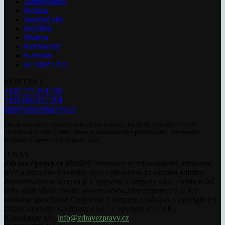
Zdravotnictví
Politika
Sociální věci
Pojištění
Pharma
Rozhovory
E-Health
Ke kávě i čaji
KONTAKT
+420 777 264 528
+420 606 831 394
info@zdravezpravy.cz
Obsah serveru je chráněn autorským právem. Jakékoli jeho užití včetně
publikování nebo jiného šíření je zakázáno bez předchozího písemného
souhlasu Copywrite Company s.r.o.
O NÁS
ZdraveZpravy.cz
přinášejí informace ze zdravotnictví, zdravotní
péče a zdravého životního stylu s přesahem do sociální politiky.
Provozovatelem serveru je Copywrite Company s.r.o. Publikování
nebo další šíření obsahu serveru www.zdravezpravy.cz je bez
souhlasu společnosti Copywrite Company zakázáno. Copyright [c]
2020 Copywrite Company s.r.o. / Copyright [c] ČTK.
Kontaktujte nás:
info@zdravezpravy.cz