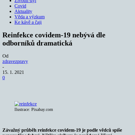
Životní styl
Covid
Aktuality
Věda a výzkum
Ke kávě a čaji
Reinfekce covidem-19 nebývá dle
odborníků dramatická
Od
zdravezpravy
-
15. 1. 2021
0
Ilustrace: Pixabay.com
Závažný průběh reinfekce covidem-19 je podle vědců spíše