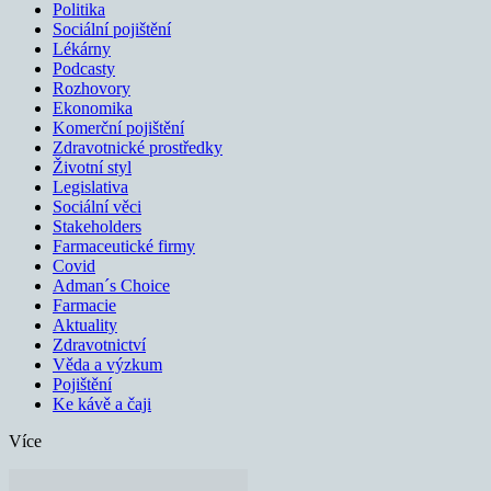
Politika
Sociální pojištění
Lékárny
Podcasty
Rozhovory
Ekonomika
Komerční pojištění
Zdravotnické prostředky
Životní styl
Legislativa
Sociální věci
Stakeholders
Farmaceutické firmy
Covid
Adman´s Choice
Farmacie
Aktuality
Zdravotnictví
Věda a výzkum
Pojištění
Ke kávě a čaji
Více