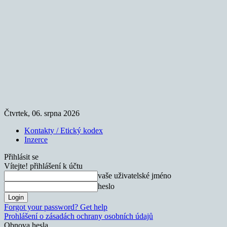
Čtvrtek, 06. srpna 2026
Kontakty / Etický kodex
Inzerce
Přihlásit se
Vítejte! přihlášení k účtu
vaše uživatelské jméno
heslo
Forgot your password? Get help
Prohlášení o zásadách ochrany osobních údajů
Obnova hesla