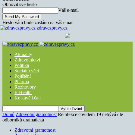
Obnovit své heslo
Váš e-mail
Heslo vám bude zasláno na váš email
zdravezpravy.cz
Aktuality
Zdravotnictví
Politika
Sociální věci
Pojištění
Pharma
Rozhovory
E-Health
Ke kávě i čaji
Domů
Zdravotní gramotnost
Reinfekce covidem-19 nebývá dle
odborníků dramatická
Zdravotní gramotnost