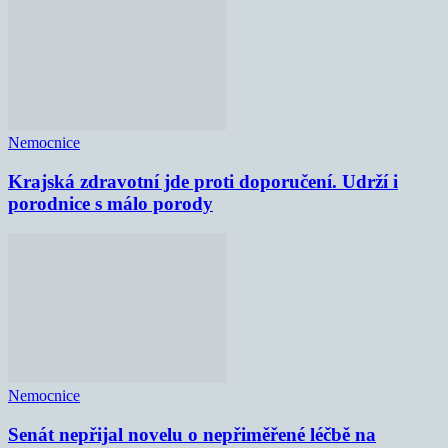
Nemocnice
Krajská zdravotní jde proti doporučení. Udrží i
porodnice s málo porody
Nemocnice
Senát nepřijal novelu o nepřiměřené léčbě na