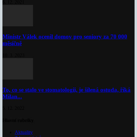
6. 12. 2021
Ministr Válek ocenil domov pro seniory za 70 000
měsíčně
10. 3. 2023
To, co se stalo ve stomatologii, je šílená ostuda, říká
Milan...
5. 12. 2022
Hlavní rubriky
Aktuality