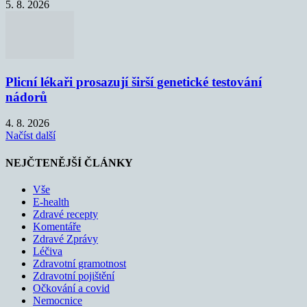
5. 8. 2026
Plicní lékaři prosazují širší genetické testování
nádorů
4. 8. 2026
Načíst další
NEJČTENĚJŠÍ ČLÁNKY
Vše
E-health
Zdravé recepty
Komentáře
Zdravé Zprávy
Léčiva
Zdravotní gramotnost
Zdravotní pojištění
Očkování a covid
Nemocnice