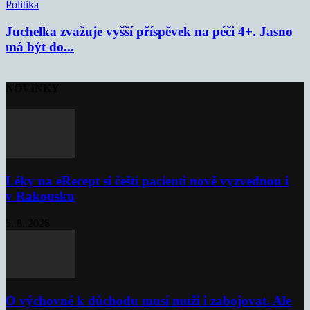
Politika
Juchelka zvažuje vyšší příspěvek na péči 4+. Jasno
má být do...
NOVINKY
Léky na eRecept si čeští pacienti nově vyzvednou i
v Rakousku
5. 8. 2026
O výchovné k důchodu musí muži i zabojovat. Ale