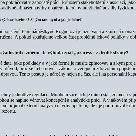
eba pokračovat v započaté práci. Přínosem stakeholderů a asociací, jako
 aktivně přinášet návrhy opatření, které by udržitelně posílily fyzicko
terých se bavíme? S kým tam nyní a jak jednáte?
pojištění. Paní náměstkyně Rögnerová je uznávaná a zkušená manažerka a
ušena. A pokud spatřujeme velkou část problémů lékové politiky v oblas
i s žádostmi o změnu.
Je výhoda znát „procesy“ z druhé strany?
aká data, jaké podklady a v jaké formě je musíte zpracovat, a s kým proj
to byl důvod, proč se třeba novela zákona o veřejném zdravotním pojišt
 úpravou. Tento postup je náročný nejen na čas, ale i na personální kap
echny jednotlivé regulace. Mnohem více jich je mimo stát, zejména v por
hou se naplno věnovat koncepční a analytické práci. A v takovém přípa
tné přijímat externí analýzy i návrhy opatření, ale i je podrobovat kritic
 rezortu.