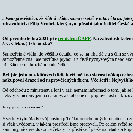
„Jsem přesvědčen, že žádná vláda, sama o sobě, v takové krizi, ja
zdravotnictví Filip Vrubel, který nyní působí jako ředitel České
Od prvního ledna 2021 jste
ředitelem ČAFF
. Na záležitosti kole
český lékový trh potýká?
Samozřejmě vidím do většího detailu, co se na trhu děje a s čím se výr
samozřejmě znal, ale nezřídka plynou i z čistě byznysových nebo eko
příležitostem i hrozbám bude čelit.
Byl jste jedním z klíčových lidí, kteří měli na starosti nákup o
nakupoval draze i od neprověřených firem. Věc šetří i Nejvyšší k
Od odchodu z ministerstva loni v září nemám informaci o tom, jak se ko
nebyly zaměřeny jen na nákupy, ale obecně na připravenost na krizové
Jaký je na to váš názor?
Všechny tyto úřady svůj postup při nákupu ochranných pomůcek a zd
si však uvědomit, v jakém prostředí jsme pracovali. Po celém světě se
kamiony, některé dokonce čekaly na přistávací ploše na letadla a kupo