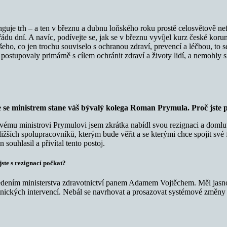
uje trh – a ten v březnu a dubnu loňského roku prostě celosvětově nef
 řádu dní. A navíc, podívejte se, jak se v březnu vyvíjel kurz české ko
ho, co jen trochu souviselo s ochranou zdraví, prevencí a léčbou, to s
stupovaly primárně s cílem ochránit zdraví a životy lidí, a nemohly si
e se ministrem stane váš bývalý kolega Roman Prymula. Proč jste 
vému ministrovi Prymulovi jsem zkrátka nabídl svou rezignaci a domluv
ližších spolupracovníků, kterým bude věřit a se kterými chce spojit sv
ouhlasil a přivítal tento postoj.
ste s rezignací počkat?
edením ministerstva zdravotnictví panem Adamem Vojtěchem. Měl jasno
nických intervencí. Nebál se navrhovat a prosazovat systémové změny v