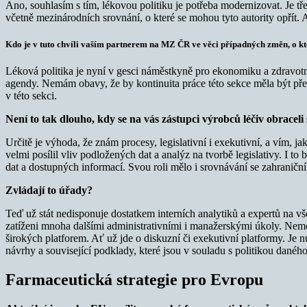
Ano, souhlasím s tím, lékovou politiku je potřeba modernizovat. Je tř
včetně mezinárodních srovnání, o které se mohou tyto autority opřít. A
Kdo je v tuto chvíli vaším partnerem na MZ ČR ve věci případných změn, o k
Léková politika je nyní v gesci náměstkyně pro ekonomiku a zdravotní 
agendy. Nemám obavy, že by kontinuita práce této sekce měla být přer
v této sekci.
Není to tak dlouho, kdy se na vás zástupci výrobců léčiv obracel
Určitě je výhoda, že znám procesy, legislativní i exekutivní, a vím, j
velmi posílil vliv podložených dat a analýz na tvorbě legislativy. I 
dat a dostupných informací. Svou roli mělo i srovnávání se zahraniční
Zvládají to úřady?
Teď už stát nedisponuje dostatkem interních analytiků a expertů na vš
zatíženi mnoha dalšími administrativními i manažerskými úkoly. Nemo
širokých platforem. Ať už jde o diskuzní či exekutivní platformy. Je nu
návrhy a související podklady, které jsou v souladu s politikou daného
Farmaceutická strategie pro Evropu