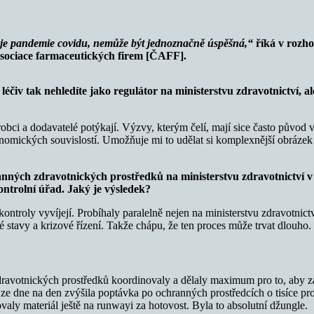
ko je pandemie covidu, nemůže být jednoznačně úspěšná,“
říká v rozh
 asociace farmaceutických firem [ČAFF].
m léčiv tak nehledíte jako regulátor na ministerstvu zdravotnictví, 
obci a dodavatelé potýkají. Výzvy, kterým čelí, mají sice často původ v 
nomických souvislostí. Umožňuje mi to udělat si komplexnější obrázek 
chranných zdravotnických prostředků na ministerstvu zdravotnictví 
ontrolní úřad. Jaký je výsledek?
ntroly vyvíjejí. Probíhaly paralelně nejen na ministerstvu zdravotnictví
 stavy a krizové řízení. Takže chápu, že ten proces může trvat dlouho.
ravotnických prostředků koordinovaly a dělaly maximum pro to, aby z
 ze dne na den zvýšila poptávka po ochranných prostředcích o tisíce pr
valy materiál ještě na runwayi za hotovost. Byla to absolutní džungle.