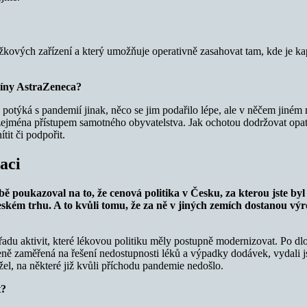
ůžkových zařízení a který umožňuje operativně zasahovat tam, kde je ka
kcíny AstraZeneca?
e potýká s pandemií jinak, něco se jim podařilo lépe, ale v něčem jiné
zejména přístupem samotného obyvatelstva. Jak ochotou dodržovat opatře
tit či podpořit.
aci
bě poukazoval na to, že cenová politika v Česku, za kterou jste
kém trhu. A to kvůli tomu, že za ně v jiných zemích dostanou výrob
u řadu aktivit, které lékovou politiku měly postupně modernizovat. Po 
ženě zaměřená na řešení nedostupnosti léků a výpadky dodávek, vydali j
el, na některé již kvůli příchodu pandemie nedošlo.
t?