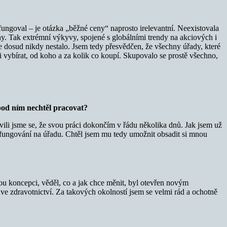
ungoval – je otázka „běžné ceny“ naprosto irelevantní. Neexistovala
runy. Tak extrémní výkyvy, spojené s globálními trendy na akciových i
e dosud nikdy nestalo. Jsem tedy přesvědčen, že všechny úřady, které
 vybírat, od koho a za kolik co koupí. Skupovalo se prostě všechno,
pod ním nechtěl pracovat?
ili jsme se, že svou práci dokončím v řádu několika dnů. Jak jsem už
é fungování na úřadu. Chtěl jsem mu tedy umožnit obsadit si mnou
u koncepci, věděl, co a jak chce měnit, byl otevřen novým
e zdravotnictví. Za takových okolností jsem se velmi rád a ochotně