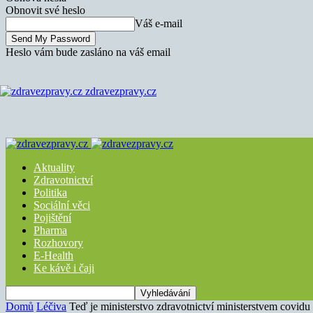
Obnovit své heslo
Váš e-mail
Heslo vám bude zasláno na váš email
zdravezpravy.cz
Aktuality
Zdravotnictví
Politika
Sociální věci
Pojištění
Pharma
Rozhovory
E-Health
Ke kávě i čaji
Domů
Léčiva
Teď je ministerstvo zdravotnictví ministerstvem covidu