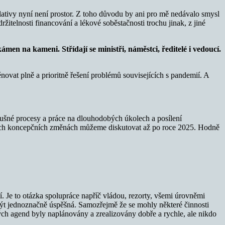
slativy nyní není prostor. Z toho důvodu by ani pro mě nedávalo smysl
itelnosti financování a lékové soběstačnosti trochu jinak, z jiné
men na kameni. Střídají se ministři, náměstci, ředitelé i vedoucí.
věnovat plně a prioritně řešení problémů souvisejících s pandemií. A
slušné procesy a práce na dlouhodobých úkolech a posílení
ivních koncepčních změnách můžeme diskutovat až po roce 2025. Hodně
. Je to otázka spolupráce napříč vládou, rezorty, všemi úrovněmi
 být jednoznačně úspěšná. Samozřejmě že se mohly některé činnosti
ných agend byly naplánovány a zrealizovány dobře a rychle, ale nikdo