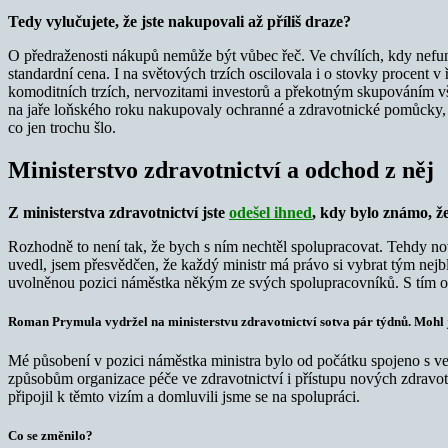
Tedy vylučujete, že jste nakupovali až příliš draze?
O předraženosti nákupů nemůže být vůbec řeč. Ve chvílích, kdy nefung
standardní cena. I na světových trzích oscilovala i o stovky procent v
komoditních trzích, nervozitami investorů a překotným skupováním vše
na jaře loňského roku nakupovaly ochranné a zdravotnické pomůcky, po
co jen trochu šlo.
Ministerstvo zdravotnictví a odchod z něj
Z ministerstva zdravotnictví jste
odešel ihned
, kdy bylo známo, ž
Rozhodně to není tak, že bych s ním nechtěl spolupracovat. Tehdy no
uvedl, jsem přesvědčen, že každý ministr má právo si vybrat tým nejb
uvolněnou pozici náměstka někým ze svých spolupracovníků. S tím on s
Roman Prymula vydržel na ministerstvu zdravotnictví sotva pár týdnů. Mohl j
Mé působení v pozici náměstka ministra bylo od počátku spojeno s v
způsobům organizace péče ve zdravotnictví i přístupu nových zdravot
připojil k těmto vizím a domluvili jsme se na spolupráci.
Co se změnilo?