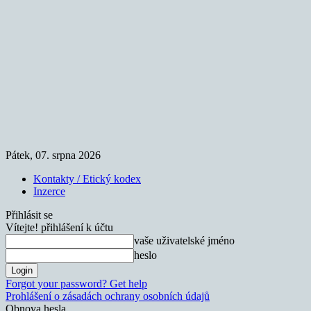
Pátek, 07. srpna 2026
Kontakty / Etický kodex
Inzerce
Přihlásit se
Vítejte! přihlášení k účtu
vaše uživatelské jméno
heslo
Forgot your password? Get help
Prohlášení o zásadách ochrany osobních údajů
Obnova hesla