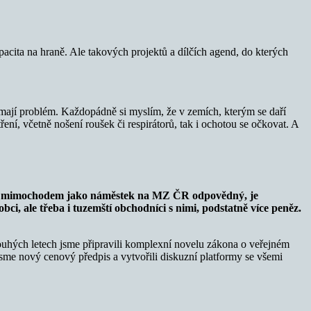
pacita na hraně. Ale takových projektů a dílčích agend, do kterých
m mají problém. Každopádně si myslím, že v zemích, kterým se daří
ní, včetně nošení roušek či respirátorů, tak i ochotou se očkovat. A
 byl mimochodem jako náměstek na MZ ČR odpovědný, je
ci, ale třeba i tuzemští obchodníci s nimi, podstatně více peněz.
dlouhých letech jsme připravili komplexní novelu zákona o veřejném
sme nový cenový předpis a vytvořili diskuzní platformy se všemi