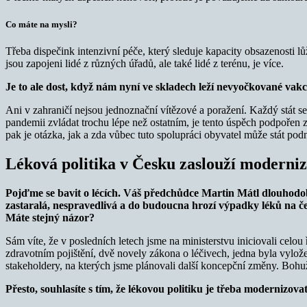
Co máte na mysli?
Třeba dispečink intenzivní péče, který sleduje kapacity obsazenosti l
jsou zapojeni lidé z různých úřadů, ale také lidé z terénu, je více.
Je to ale dost, když nám nyní ve skladech leží nevyočkované va
Ani v zahraničí nejsou jednoznační vítězové a poražení. Každý stát s
pandemii zvládat trochu lépe než ostatním, je tento úspěch podpořen 
pak je otázka, jak a zda vůbec tuto spolupráci obyvatel může stát podní
Léková politika v Česku zaslouží moderniz
Pojďme se bavit o lécích. Váš předchůdce Martin Mátl dlouhodo
zastaralá, nespravedlivá a do budoucna hrozí výpadky léků na čes
Máte stejný názor?
Sám víte, že v posledních letech jsme na ministerstvu iniciovali celo
zdravotním pojištění, dvě novely zákona o léčivech, jedna byla vylo
stakeholdery, na kterých jsme plánovali další koncepční změny. Bohuž
Přesto, souhlasíte s tím, že lékovou politiku je třeba modernizova