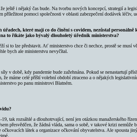
že ještě i nějaký čas bude. Na tvorbu nových koncepcí, strategií a legi
příležitost pomoci společnosti v oblasti zabezpečení dodávek léčiv, udrž
h úřadech, které mají co do činění s covidem, nezůstal personálně ká
a to říkáte jako bývalý dlouholetý úředník ministerstva?
ěží si to lze představit. Ať ministerstvo chce či nechce, prostě se musí 
le bych ale ministerstvu nevyčítal.
at síly v době, kdy pandemie bude zažehnána. Pokud se nenastartují pří
ám, že máme celé příští volební období ztraceno a o nějakých legislat
isterstvo po panu ministrovi Blatném.
covidu?
9, tak rozsáhlé a dlouhotrvající, není jen otázkou manažerského řízení
a. Jsem přesvědčen, že žádná vláda, sama o sobě, v takové krizi nemůže
uce očkovacích látek a organizace očkování obyvatelstva. Ale spousta ji
ejmé.