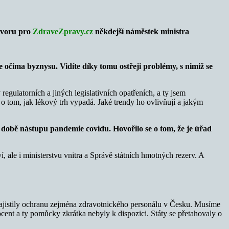
ovoru pro
ZdraveZpravy.cz
někdejší náměstek ministra
ale očima byznysu. Vidíte díky tomu ostřeji problémy, s nimiž se
regulatorních a jiných legislativních opatřeních, a ty jsem
o tom, jak lékový trh vypadá. Jaké trendy ho ovlivňují a jakým
v době nástupu pandemie covidu. Hovořilo se o tom, že je úřad
, ale i ministerstvu vnitra a Správě státních hmotných rezerv. A
ajistily ochranu zejména zdravotnického personálu v Česku. Musíme
ocent a ty pomůcky zkrátka nebyly k dispozici. Státy se přetahovaly o