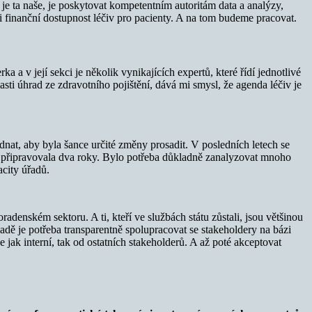
 je ta naše, je poskytovat kompetentním autoritám data a analýzy,
u i finanční dostupnost léčiv pro pacienty. A na tom budeme pracovat.
 v její sekci je několik vynikajících expertů, které řídí jednotlivé
ti úhrad ze zdravotního pojištění, dává mi smysl, že agenda léčiv je
ednat, aby byla šance určité změny prosadit. V posledních letech se
ění připravovala dva roky. Bylo potřeba důkladně zanalyzovat mnoho
acity úřadů.
adenském sektoru. A ti, kteří ve službách státu zůstali, jsou většinou
dě je potřeba transparentně spolupracovat se stakeholdery na bázi
e jak interní, tak od ostatních stakeholderů. A až poté akceptovat