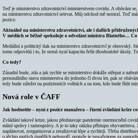
Teď je ministerstvo zdravotnictví ministerstvem covidu. A obávám se, 
na ministerstvu zdravotnictví setrvat. Můj odchod mě nemrzí. Teď mám 
pozice.
Aktuálně na ministerstvu zdravotnictví, ale i dalších přidruženýc
V médiích se běžně spekuluje o odvolání ministra Blatného… Co n
Mediální a politický tlak na ministerstvo zdravotnictví je obrovský. St
tomu odpovídá i to, že nemá nyní kapacitu řešit dlouhodobé úkoly. Toh
Co tedy?
Zásadní bude, zda a jak rychle se ministerstvo dokáže otřepat a nabr
personálního stavu ministerstva do jednoho či dvou let, pak se obáv
tedy bude záležet na podzimních volbách a na tom, kdo bude řídit min
Nová role v ČAFF
Jak hodnotíte – nyní z pozice manažera – řízení zvládání krize 
Zvládání takové krize, jakou představuje pandemie onemocnění covid-1
státní správy i samosprávy. A je to taky otázka přístupu obyvatelstv
naplánovat, zorganizovat a zrealizovat lépe a rychleji. Třeba distrib
o těchto malých úspěších nehovoří, protože je považujeme za samozř