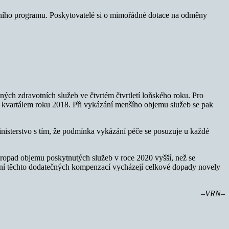
ačního programu. Poskytovatelé si o mimořádné dotace na odměny
ch zdravotních služeb ve čtvrtém čtvrtletí loňského roku. Pro
m kvartálem roku 2018. Při vykázání menšího objemu služeb se pak
nisterstvo s tím, že podmínka vykázání péče se posuzuje u každé
opad objemu poskytnutých služeb v roce 2020 vyšší, než se
tení těchto dodatečných kompenzací vycházejí celkové dopady novely
–VRN–