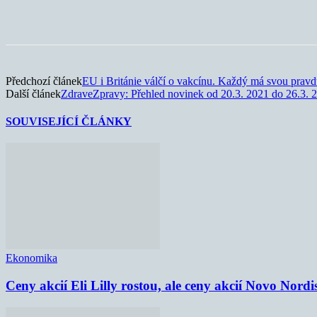
Sdílet
Předchozí článek
EU i Británie válčí o vakcínu. Každý má svou prav
Další článek
ZdraveZpravy: Přehled novinek od 20.3. 2021 do 26.3. 
SOUVISEJÍCÍ ČLÁNKY
Ekonomika
Ceny akcií Eli Lilly rostou, ale ceny akcií Novo Nordi