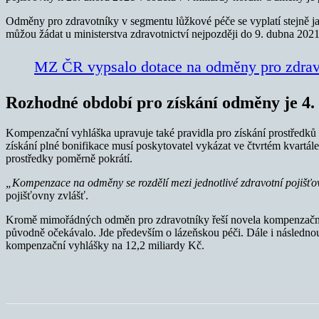
Odměny pro zdravotníky v segmentu lůžkové péče se vyplatí stejně ja
můžou žádat u ministerstva zdravotnictví nejpozději do 9. dubna 2021
MZ ČR vypsalo dotace na odměny pro zdrav
Rozhodné období pro získání odměny je 4. 
Kompenzační vyhláška upravuje také pravidla pro získání prostředků
získání plné bonifikace musí poskytovatel vykázat ve čtvrtém kvartá
prostředky poměrně pokrátí.
„Kompenzace na odměny se rozdělí mezi jednotlivé zdravotní pojišťov
pojišťovny zvlášť.
Kromě mimořádných odměn pro zdravotníky řeší novela kompenzační 
původně očekávalo. Jde především o lázeňskou péči. Dále i následno
kompenzační vyhlášky na 12,2 miliardy Kč.