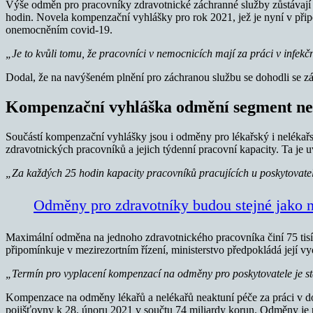
Výše odměn pro pracovníky zdravotnické záchranné služby zůstávají s
hodin. Novela kompenzační vyhlášky pro rok 2021, jež je nyní v při
onemocněním covid-19.
„Je to kvůli tomu, že pracovníci v nemocnicích mají za práci v infekč
Dodal, že na navýšeném plnění pro záchranou službu se dohodli se zás
Kompenzační vyhláška odmění segment ne
Součástí kompenzační vyhlášky jsou i odměny pro lékařský i nelékařs
zdravotnických pracovníků a jejich týdenní pracovní kapacity. Ta je
„Za každých 25 hodin kapacity pracovníků pracujících u poskytovat
Odměny pro zdravotníky budou stejné jako n
Maximální odměna na jednoho zdravotnického pracovníka činí 75 tisí
připomínkuje v mezirezortním řízení, ministerstvo předpokládá její 
„Termín pro vyplacení kompenzací na odměny pro poskytovatele je s
Kompenzace na odměny lékařů a nelékařů neaktuní péče za práci v dob
pojišťovny k 28. únoru 2021 v součtu 74 miliardy korun. Odměny je p