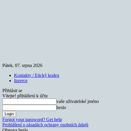
Pátek, 07. srpna 2026
Kontakty / Etický kodex
Inzerce
Přihlásit se
Vítejte! přihlášení k účtu
vaše uživatelské jméno
heslo
Forgot your password? Get help
Prohlášení o zásadách ochrany osobních údajů
Obnova hesla