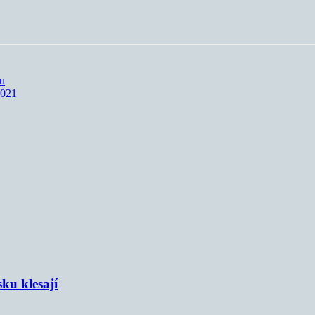
du
2021
sku klesají