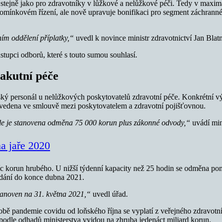
tejně jako pro zdravotníky v lůžkové a nelůžkové péči. Tedy v maximáln
pomínkovém řízení, ale nově upravuje bonifikaci pro segment záchrann
ním oddělení příplatky,“
uvedl k novince ministr zdravotnictví Jan Bla
tupci odborů, které s touto sumou souhlasí.
akutní péče
ký personál u nelůžkových poskytovatelů zdravotní péče. Konkrétní výš
 uvedena ve smlouvě mezi poskytovatelem a zdravotní pojišťovnou.
ele je stanovena odměna 75 000 korun plus zákonné odvody,“
uvádí mini
a jaře 2020
c korun hrubého. U nižší týdenní kapacity než 25 hodin se odměna pom
vydání do konce dubna 2021.
tanoven na 31. května 2021,“
uvedl úřad.
ě pandemie covidu od loňského října se vyplatí z veřejného zdravotníh
odle odhadů ministerstva vyjdou na zhruba jedenáct miliard korun.