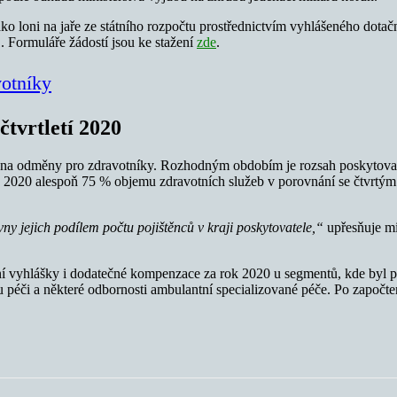
ko loni na jaře ze státního rozpočtu prostřednictvím vyhlášeného dot
. Formuláře žádostí jsou ke stažení
zde
.
otníky
čtvrtletí 2020
 na odměny pro zdravotníky. Rozhodným obdobím je rozsah poskytovaný
le 2020 alespoň 75 % objemu zdravotních služeb v porovnání se čtvrtý
ny jejich podílem počtu pojištěnců v kraji poskytovatele,“
upřesňuje mi
vyhlášky i dodatečné kompenzace za rok 2020 u segmentů, kde byl pr
u péči a některé odbornosti ambulantní specializované péče. Po započ