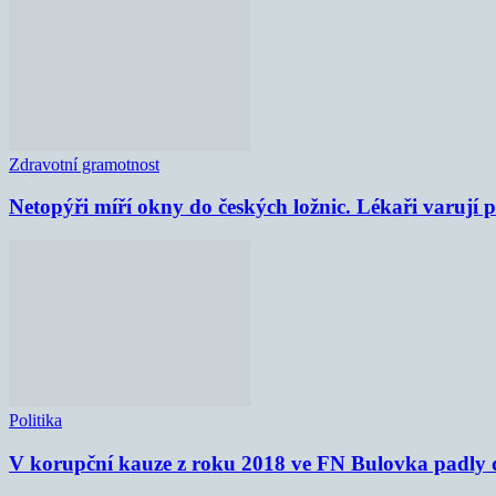
Zdravotní gramotnost
Netopýři míří okny do českých ložnic. Lékaři varují
Politika
V korupční kauze z roku 2018 ve FN Bulovka padly d