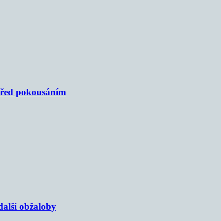
 před pokousáním
alší obžaloby