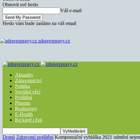
Obnovit své heslo
Váš e-mail
Heslo vám bude zasláno na váš email
zdravezpravy.cz
Aktuality
Zdravotnictví
Politika
Sociální věci
Pojištění
Pharma
Rozhovory
E-Health
Ke kávě i čaji
Domů
Zdravotní pojištění
Kompenzační vyhláška 2021 odmění nejen