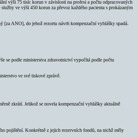
í výši 75 tisíc korun v závislosti na profesi a počtu odpracovaných
é služby ve výši 450 korun za převoz každého pacienta s prokázaným
tný [za ANO], do jehož rezortu návrh kompenzační vyhlášky spadá.
e se podle ministerstva zdravotnictví vypočítá podle počtu
sterstvo ve své tiskové zprávě.
ěrně zkrátí. Jelikož se novela kompenzační vyhlášky aktuálně
o pojištění. Konkrétně z jejich rezervních fondů, na nichž měly