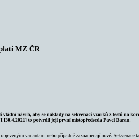
aplatí MZ ČR
 vládní návrh, aby se náklady na sekvenaci vzorků z testů na ko
[30.4.2021] to potvrdil její první místopředseda Pavel Baran.
iž objevenými variantami nebo případně zaznamenají nové. Sekvenace t