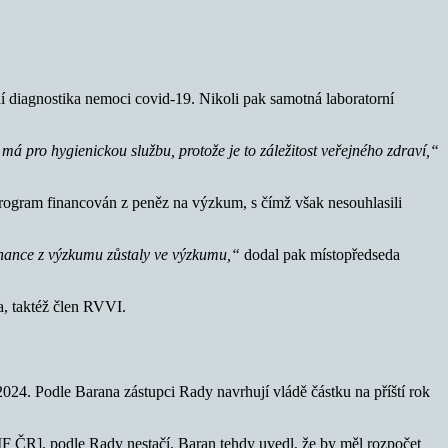
 diagnostika nemoci covid-19. Nikoli pak samotná laboratorní
má pro hygienickou službu, protože je to záležitost veřejného zdraví,“
rogram financován z peněz na výzkum, s čímž však nesouhlasili
inance z výzkumu zůstaly ve výzkumu,“
dodal pak místopředseda
a, taktéž člen RVVI.
024. Podle Barana zástupci Rady navrhují vládě částku na příští rok
[MF ČR], podle Rady nestačí. Baran tehdy uvedl, že by měl rozpočet