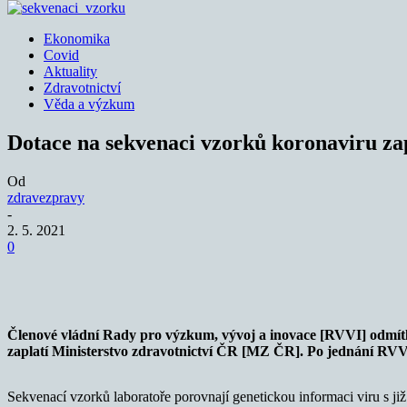
Ekonomika
Covid
Aktuality
Zdravotnictví
Věda a výzkum
Dotace na sekvenaci vzorků koronaviru z
Od
zdravezpravy
-
2. 5. 2021
0
Sdílet
Členové vládní Rady pro výzkum, vývoj a inovace [RVVI] odmítli
zaplatí Ministerstvo zdravotnictví ČR [MZ ČR]. Po jednání RVVI 
Sekvenací vzorků laboratoře porovnají genetickou informaci viru s j