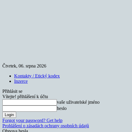
Čtvrtek, 06. srpna 2026
Kontakty / Etický kodex
Inzerce
Přihlásit se
Vítejte! přihlášení k účtu
vaše uživatelské jméno
heslo
Forgot your password? Get help
Prohlášení o zásadách ochrany osobních údajů
Obnova hesla