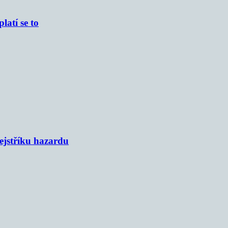
atí se to
rejstříku hazardu