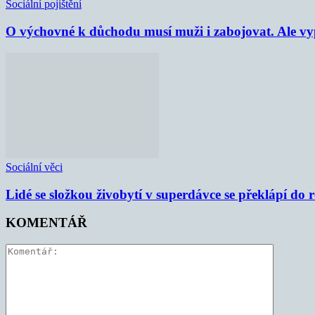
Sociální pojištění
O výchovné k důchodu musí muži i zabojovat. Ale vypl
Sociální věci
Lidé se složkou živobytí v superdávce se překlápí do 
KOMENTÁŘ