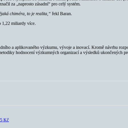
značil za „naprosto zásadní“ pro celý systém.
jaká chiméra, to je realita,“
řekl Baran.
 1,22 miliardy více.
ladního a aplikovaného výzkumu, vývoje a inovací. Kromě návrhu rozp
a metodiky hodnocení výzkumných organizací a výsledků ukončených p
85 Kč