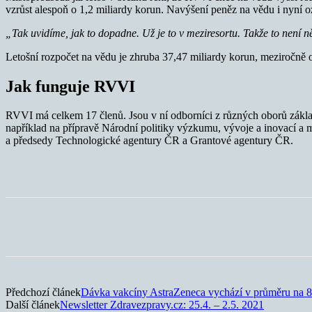
vzrůst alespoň o 1,2 miliardy korun. Navýšení peněz na vědu i nyní o
„Tak uvidíme, jak to dopadne. Už je to v meziresortu. Takže to není ně
Letošní rozpočet na vědu je zhruba 37,47 miliardy korun, meziročně o
Jak funguje RVVI
RVVI má celkem 17 členů. Jsou v ní odborníci z různých oborů zák
například na přípravě Národní politiky výzkumu, vývoje a inovací 
a předsedy Technologické agentury ČR a Grantové agentury ČR.
Sdílet
Předchozí článek
Dávka vakcíny AstraZeneca vychází v průměru na 
Další článek
Newsletter Zdravezpravy.cz: 25.4. – 2.5. 2021