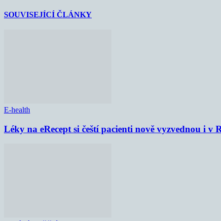
SOUVISEJÍCÍ ČLÁNKY
E-health
Léky na eRecept si čeští pacienti nově vyzvednou i v