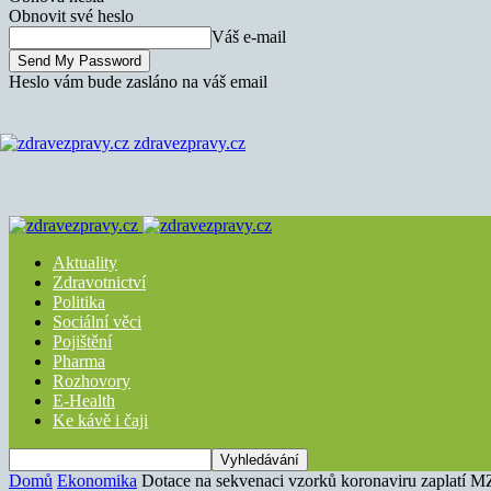
Obnovit své heslo
Váš e-mail
Heslo vám bude zasláno na váš email
zdravezpravy.cz
Aktuality
Zdravotnictví
Politika
Sociální věci
Pojištění
Pharma
Rozhovory
E-Health
Ke kávě i čaji
Domů
Ekonomika
Dotace na sekvenaci vzorků koronaviru zaplatí 