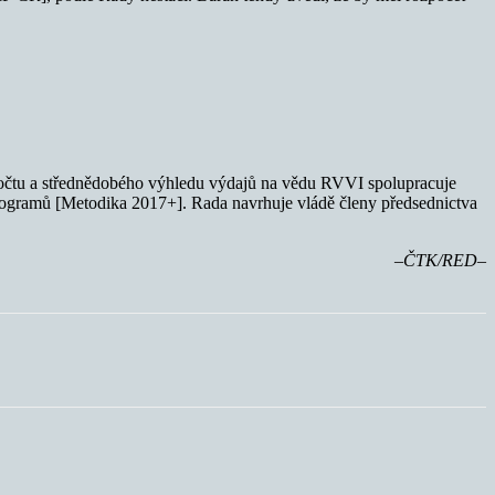
očtu a střednědobého výhledu výdajů na vědu RVVI spolupracuje
rogramů [Metodika 2017+]. Rada navrhuje vládě členy předsednictva
–ČTK/RED–