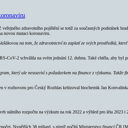
koronaviru
veřejného zdravotního pojištění se totiž za současných podmínek hradí
na novou mutaci koronaviru.
šákovou na tom, že zdravotnictví to zaplatí ze svých prostředků, které 
RS-CoV-2 schválila na svém jednání 12. dubna. Také chtěla, aby byl p
gram, který ale nesouvisí s požadavkem na finance z výzkumu. Takže f
den v rozhovoru pro Český Rozhlas kritizoval biochemik Jan Konvalink
vrh státního rozpočtu na výzkum na rok 2022 a výhled pro léta 2023 i 2
zpočet. Nynějších 38 miliard, s nimiž počítá Ministerstvo financí ČR 