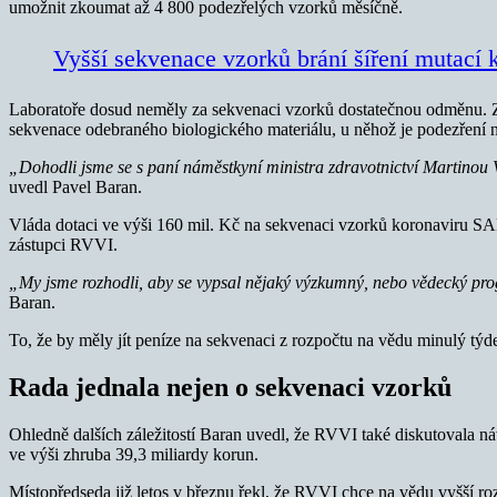
umožnit zkoumat až 4 800 podezřelých vzorků měsíčně.
Vyšší sekvenace vzorků brání šíření mutací 
Laboratoře dosud neměly za sekvenaci vzorků dostatečnou odměnu. Z 
sekvenace odebraného biologického materiálu, u něhož je podezření 
„Dohodli jsme se s paní náměstkyní ministra zdravotnictví Martinou Va
uvedl Pavel Baran.
Vláda dotaci ve výši 160 mil. Kč na sekvenaci vzorků koronaviru SA
zástupci RVVI.
„My jsme rozhodli, aby se vypsal nějaký výzkumný, nebo vědecký pro
Baran.
To, že by měly jít peníze na sekvenaci z rozpočtu na vědu minulý tý
Rada jednala nejen o sekvenaci vzorků
Ohledně dalších záležitostí Baran uvedl, že RVVI také diskutovala ná
ve výši zhruba 39,3 miliardy korun.
Místopředseda již letos v březnu řekl, že RVVI chce na vědu vyšší ro