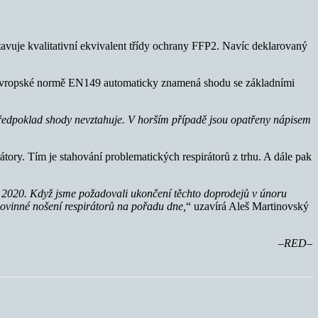
avuje kvalitativní ekvivalent třídy ochrany FFP2. Navíc deklarovaný
 evropské normě EN149 automaticky znamená shodu se základními
předpoklad shody nevztahuje. V horším případě jsou opatřeny nápisem
tory. Tím je stahování problematických respirátorů z trhu. A dále pak
 2020. Když jsme požadovali ukončení těchto doprodejů v únoru
povinné nošení respirátorů na pořadu dne,
“ uzavírá Aleš Martinovský
–RED–