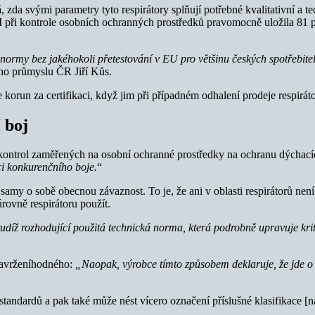
, zda svými parametry tyto respirátory splňují potřebné kvalitativní a
 při kontrole osobních ochranných prostředků pravomocně uložila 81 p
rmy bez jakéhokoli přetestování v EU pro většinu českých spotřebitelů
ho průmyslu ČR Jiří Kůs.
íce korun za certifikaci, když jim při případném odhalení prodeje respi
 boj
kontrol zaměřených na osobní ochranné prostředky na ochranu dýchací
ci konkurenčního boje.
“
samy o sobě obecnou závaznost. To je, že ani v oblasti respirátorů nen
rovně respirátoru použít.
díž rozhodující použitá technická norma, která podrobně upravuje krit
zavrženíhodného:
„Naopak, výrobce tímto způsobem deklaruje, že jde o re
a standardů a pak také může nést vícero označení příslušné klasifikace