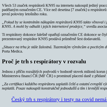
Všech 53 značek respirátorů KN95 na internetu nakoupil jediný praco
padělaným označením CE. Více než desetina [7 značek] u respirátorů
první poloviny letošního roku.
„Pokud by se kontrolním nákupům respirátorů KN95 takto věnoval i j
KN95.
A mohl by odhalit i jejich internetové prodejce,“
uvedla asocia
Ti respirátory dokonce falešně opatřují označením CE dokonce se čty
prezentovaný respirátor KN95 prodává průměrně šest dodavatelů.
„
Situace na trhu je stále žalostná. Tuzemským výrobcům a poctivým 
Porta Medica.
Proč je trh s respirátory v rozvalu
Jednou z příčin rozsáhlých podvodů v hodnotě stovek milionů korun j
Ministerstva financí ČR [MF ČR] o prominutí placení daně z přidané 
„Za certifikaci každého respirátoru zaplatili čeští a ostatní evropští 
neplatili. Pouze nakoupili konstrukčně jednodušší a tím i levnější re
Český trh s respirátory i testy na covid nemá