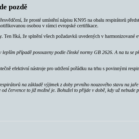
ude pozdě
esvědčení, že prosté umístění nápisu KN95 na obalu respirátorů předst
otifikovanou osobou v rámci evropské certifikace.
dy. Ten říká, že splnění všech požadavků uvedených v harmonizované
 v lepším případě posouzeny podle čínské normy GB 2626. A na tu se 
ně efektivní nástroje pro udržení pořádku na trhu s povinnými respirá
spirátorů na základě výjimek z doby prvního nouzového stavu na jaře
 od července to již možné je. Bohužel to přijde v době, kdy už nebude 