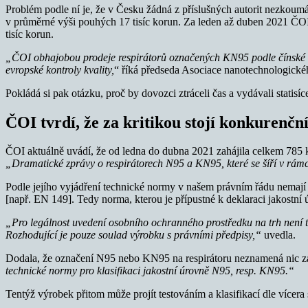
Problém podle ní je, že v Česku žádná z příslušných autorit nezkoumá
v průměrné výši pouhých 17 tisíc korun. Za leden až duben 2021 ČOI
tisíc korun.
„ČOI obhajobou prodeje respirátorů označených KN95 podle čínské no
evropské kontroly kvality,
“ říká předseda Asociace nanotechnologické
Pokládá si pak otázku, proč by dovozci ztráceli čas a vydávali statis
ČOI tvrdí, že za kritikou stojí konkurenční
ČOI aktuálně uvádí, že od ledna do dubna 2021 zahájila celkem 785 
„D
ramatické zprávy o respirátorech N95 a KN95, které se šíří v rám
Podle jejího vyjádření technické normy v našem právním řádu nemají 
[např. EN 149]. Tedy norma, kterou je přípustné k deklaraci jakostní ú
„Pro legálnost uvedení osobního ochranného prostředku na trh není tu
Rozhodující je pouze soulad výrobku s právními předpisy,“
uvedla.
Dodala, že označení N95 nebo KN95 na respirátoru neznamená nic 
technické normy pro klasifikaci jakostní úrovně N95, resp. KN95.“
Tentýž výrobek přitom může projít testováním a klasifikací dle vícer