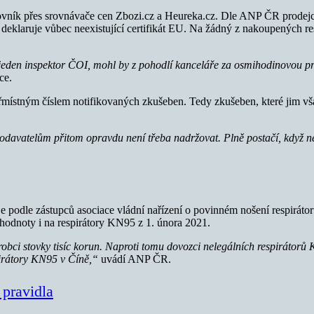
vník přes srovnávače cen Zbozi.cz a Heureka.cz. Dle ANP ČR prodejci 
 deklaruje vůbec neexistující certifikát EU. Na žádný z nakoupených r
eden inspektor ČOI, mohl by z pohodlí kanceláře za osmihodinovou pra
ce.
řmístným číslem notifikovaných zkušeben. Tedy zkušeben, které jim vš
dodavatelům přitom opravdu není třeba nadržovat. Plně postačí, když n
e podle zástupců asociace vládní nařízení o povinném nošení respiráto
hodnoty i na respirátory KN95 z 1. února 2021.
výrobci stovky tisíc korun. Naproti tomu dovozci nelegálních respirátorů 
spirátory KN95 v Číně,“
uvádí ANP ČR.
 pravidla