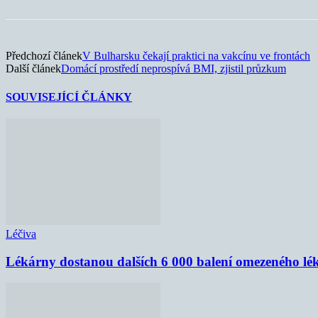
Předchozí článek
V Bulharsku čekají praktici na vakcínu ve frontách
Další článek
Domácí prostředí neprospívá BMI, zjistil průzkum
SOUVISEJÍCÍ ČLÁNKY
Léčiva
Lékárny dostanou dalších 6 000 balení omezeného lé