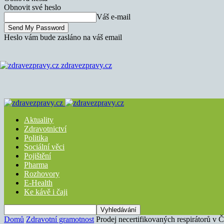
Obnovit své heslo
Váš e-mail
Heslo vám bude zasláno na váš email
zdravezpravy.cz
Aktuality
Zdravotnictví
Politika
Sociální věci
Pojištění
Pharma
Rozhovory
E-Health
Ke kávě i čaji
Domů
Zdravotní gramotnost
Prodej necertifikovaných respirátorů v 