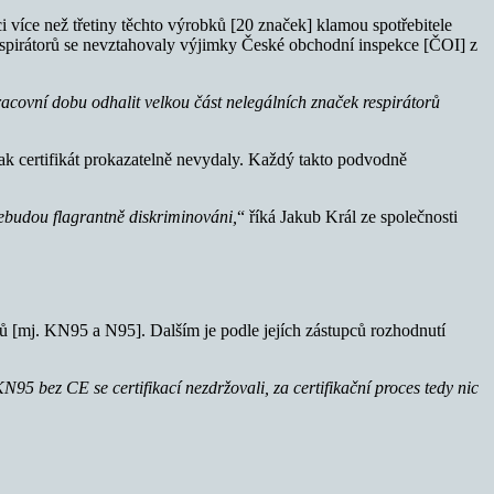
více než třetiny těchto výrobků [20 značek] klamou spotřebitele
espirátorů se nevztahovaly výjimky České obchodní inspekce [ČOI] z
covní dobu odhalit velkou část nelegálních značek respirátorů
ak certifikát prokazatelně nevydaly. Každý takto podvodně
ebudou flagrantně diskriminováni,
“ říká Jakub Král ze společnosti
rů [mj. KN95 a N95]. Dalším je podle jejích zástupců rozhodnutí
KN95 bez CE se certifikací nezdržovali, za certifikační proces tedy nic