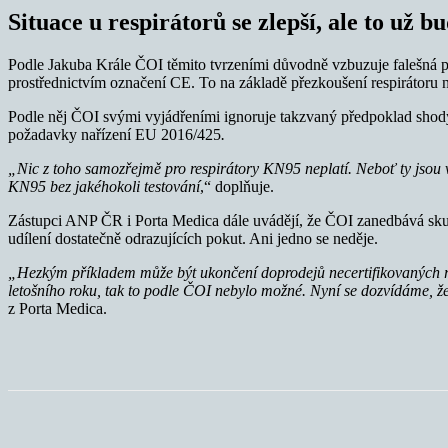
Situace u respirátorů se zlepší, ale to už b
Podle Jakuba Krále ČOI těmito tvrzeními důvodně vzbuzuje falešná př
prostřednictvím označení CE. To na základě přezkoušení respirátoru n
Podle něj ČOI svými vyjádřeními ignoruje takzvaný předpoklad sho
požadavky nařízení EU 2016/425
.
„Nic z toho samozřejmě pro respirátory KN95 neplatí. Neboť ty jsou
KN95 bez jakéhokoli testování
,“ doplňuje.
Zástupci ANP ČR i Porta Medica dále uvádějí, že ČOI zanedbává skuteč
udílení dostatečně odrazujících pokut. Ani jedno se neděje.
„Hezkým příkladem může být ukončení doprodejů necertifikovaných re
letošního roku, tak to podle ČOI nebylo možné. Nyní se dozvídáme, že
z Porta Medica.
Sdílet