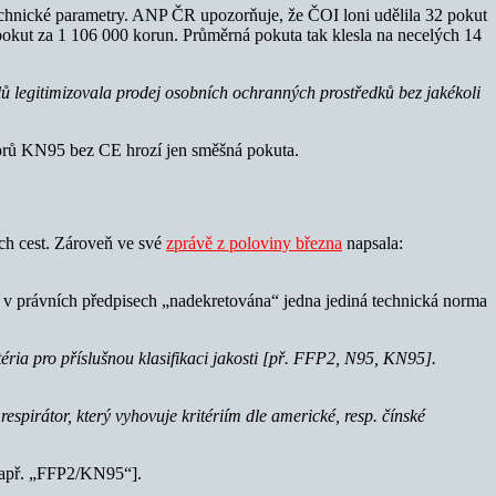
 technické parametry. ANP ČR upozorňuje, že ČOI loni udělila 32 pokut
okut za 1 106 000 korun. Průměrná pokuta tak klesla na necelých 14
 legitimizovala prodej osobních ochranných prostředků bez jakékoli
rátorů KN95 bez CE hrozí jen směšná pokuta.
ch cest. Zároveň ve své
zprávě z poloviny března
napsala:
í v právních předpisech „nadekretována“ jedna jediná technická norma
éria pro příslušnou klasifikaci jakosti [př. FFP2, N95, KN95].
spirátor, který vyhovuje kritériím dle americké, resp. čínské
 [např. „FFP2/KN95“].