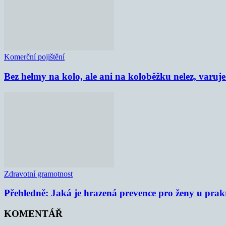
Komerční pojištění
Bez helmy na kolo, ale ani na koloběžku nelez, varu
Zdravotní gramotnost
Přehledně: Jaká je hrazená prevence pro ženy u prak
KOMENTÁŘ