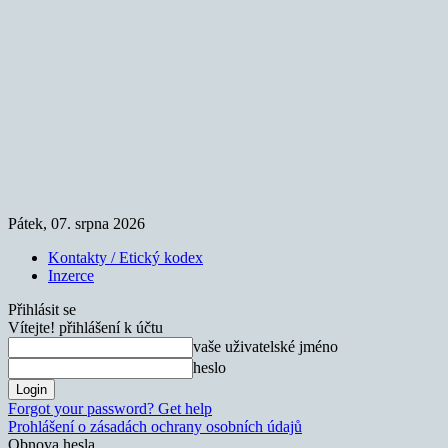
Pátek, 07. srpna 2026
Kontakty / Etický kodex
Inzerce
Přihlásit se
Vítejte! přihlášení k účtu
vaše uživatelské jméno
heslo
Forgot your password? Get help
Prohlášení o zásadách ochrany osobních údajů
Obnova hesla