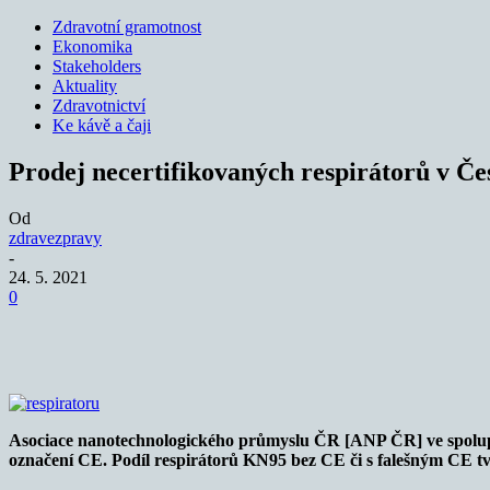
Zdravotní gramotnost
Ekonomika
Stakeholders
Aktuality
Zdravotnictví
Ke kávě a čaji
Prodej necertifikovaných respirátorů v Če
Od
zdravezpravy
-
24. 5. 2021
0
Sdílet
Asociace nanotechnologického průmyslu ČR [ANP ČR] ve spoluprá
označení CE. Podíl respirátorů KN95 bez CE či s falešným CE t