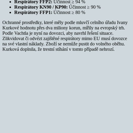
Respirátory FFP2:
Účinnost ≥ 94 %
Respirátory KN90 / KP90:
Účinnost ≥ 90 %
Respirátory FFP1:
Účinnost ≥ 80 %
Ochranné prostředky, které měly podle mluvčí celního úřadu Ivany
Kurkové hodnotu přes dva miliony korun, mířily na evropský trh.
Podle Vachtla je nyní na dovozci, aby navrhl řešení situace.
Zlikvidovat či odvézt zajištěné respirátory mimo EU musí dovozce
na své vlastní náklady. Zboží se nemůže pustit do volného oběhu.
Kurková doplnila, že trestní stíhání v tomto případě nehrozí.