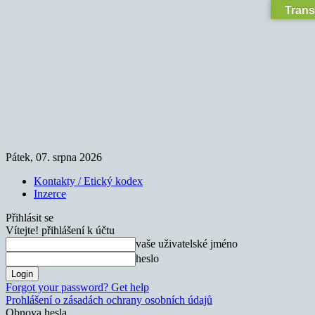
Trans
Pátek, 07. srpna 2026
Kontakty / Etický kodex
Inzerce
Přihlásit se
Vítejte! přihlášení k účtu
vaše uživatelské jméno
heslo
Forgot your password? Get help
Prohlášení o zásadách ochrany osobních údajů
Obnova hesla