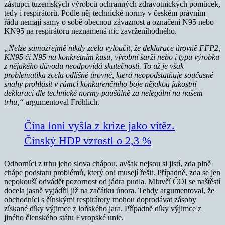
zástupci tuzemských výrobců ochranných zdravotnických pomůcek,
tedy i respirátorů. Podle něj technické normy v českém právním
řádu nemají samy o sobě obecnou závaznost a označení N95 nebo
KN95 na respirátoru neznamená nic zavrženíhodného.
„Nelze samozřejmě nikdy zcela vyloučit, že deklarace úrovně FFP2,
KN95 či N95 na konkrétním kusu, výrobní šarži nebo i typu výrobku
z nějakého důvodu neodpovídá skutečnosti.
To už je však
problematika zcela odlišné úrovně, která neopodstatňuje současné
snahy prohlásit v rámci konkurenčního boje nějakou jakostní
deklaraci dle technické normy paušálně za nelegální na našem
trhu,“
argumentoval Fröhlich.
Čína loni vyšla z krize jako vítěz.
Čínský HDP vzrostl o 2,3 %
Odborníci z trhu jeho slova chápou, avšak nejsou si jistí, zda plně
chápe podstatu problémů, který oni musejí řešit. Případně, zda se jen
nepokouší odvádět pozornost od jádra pudla. Mluvčí ČOI se naštěstí
docela jasně vyjádřil již na začátku února. Tehdy argumentoval, že
obchodníci s čínskými respirátory mohou doprodávat zásoby
získané díky výjimce z loňského jara. Případně díky výjimce z
jiného členského státu Evropské unie.