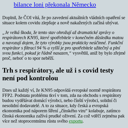
bilance loni překonala Německo
Doplnil, že ČOI vítá, že po zavedení aktuálních vládních opatření se
situace kolem covidu zlepšuje a nově nakažených začíná ubývat.
„Je velká škoda, že tento stav ohrožují až dramatické zprávy o
respirátorech KN95, které spotřebitele v konečném důsledku matou
a navozují dojem, že tyto výrobky jsou prakticky neúčinné. Funkční
respirátor s filtrací 94 % a vyšší je pro spotřebitele užitečný a plní
svou funkci, pokud je řádně nasazen,“
vysvětlil, aniž by bylo zřejmé
proč, neboť o to spor neběží.
Trh s respirátory, ale už i s covid testy
není pod kontrolou
Dnes už každý ví, že KN95 odpovídá evropské normě respirátoru
FFP2. Podstata problému tkví v tom, zda na obchodu s respirátory
budou vydělávat domácí výrobci, nebo čínští výrobci, solidní či
nesolidní dodavatelé. A to za situace, kdy česká a evropská
ekonomika pod náporem šíření „čínského viru“ kolabuje, zatímco
čínská ekonomika zažívá prudké oživení. Za což vděčí zejména pak
více než stoprocentnímu růstu svého
exportu
.