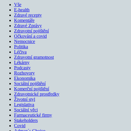
Vše
E-health
Zdravé recepty
Komentáře
Zdravé Zprávy
Zdravotní pojištění
Očkování a covid
Nemocnice
Politika
Léčiva
Zdravotní gramotnost
Lékárny
Podcasty
Rozhovory
Ekonomika
Sociální pojištění
Komerční pojištění
Zdravotnické prostředky
Životní styl
Legislativa
Sociální věci
Farmaceutické firmy
Stakeholders
Covid
Adman´s Choice