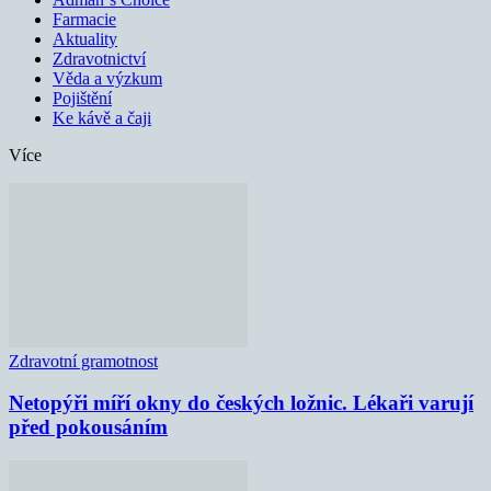
Farmacie
Aktuality
Zdravotnictví
Věda a výzkum
Pojištění
Ke kávě a čaji
Více
Zdravotní gramotnost
Netopýři míří okny do českých ložnic. Lékaři varují
před pokousáním