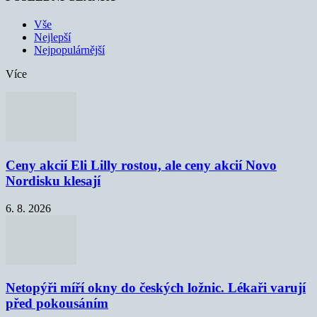
Vše
Nejlepší
Nejpopulárnější
Více
Ceny akcií Eli Lilly rostou, ale ceny akcií Novo
Nordisku klesají
6. 8. 2026
Netopýři míří okny do českých ložnic. Lékaři varují
před pokousáním