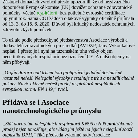
Zástupci domácích výrobců přesto upozornili, že od nezávazného
doporučení Evropské komise [EK] dovážet ochranné zdravotnické
pomůcky, včetně
respirátorů
, bez potřebné evropské certifikace
uplynul rok. Sama ČOI žádosti o takové výjimky oficiálně přijímala
od 13. 3. do 15. 6. 2020. Důvod byl kritický nedostatek ochranných
zdravotnických pomůcek.
To už ale podle předsedkyně představenstva Asociace výrobců a
dodavatelů zdravotnických prostředků [AVDZP] Jany Vykoukalové
neplatí. I přesto je i nyní na tuzemském trhu velký objem
necertifikovaných respirátorů bez označení CE. A další objemy na
něm přibývají.
„
Orgán dozoru nad trhem toto protiprávní jednání dostatečně
razantně neřeší. Nelegální výrobky nestahuje z trhu a neudílí citelné
pokuty. Navíc aktivně neřeší prodej respirátorů nesplňujících
evropskou normu EN 149,“
tvrdí.
Přidává se i Asociace
nanotechnologického průmyslu
„Stát dovozcům nelegálních respirátorů KN95 a N95 protizákonný
prodej nejen umožňuje, ale vláda jim ještě na jejich nelegální zboží
odpustila DPH,“
říká předseda výkonné rady Asociace