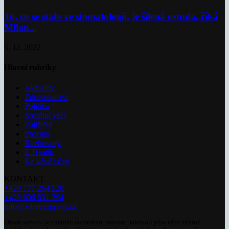
To, co se stalo ve stomatologii, je šílená ostuda, říká
Milan...
5. 12. 2022
Hlavní rubriky
Aktuality
Zdravotnictví
Politika
Sociální věci
Pojištění
Pharma
Rozhovory
E-Health
Ke kávě i čaji
KONTAKT
+420 777 264 528
+420 606 831 394
info@zdravezpravy.cz
Obsah serveru je chráněn autorským právem. Jakékoli jeho užití včetně