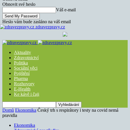
Obnovit své heslo
Váš e-mail
Heslo vám bude zasláno na váš email
zdravezpravy.cz
Aktuality
Zdravotnictví
Politika
Sociální věci
Pojištění
Pharma
Rozhovory
E-Health
Ke kávě i čaji
Domů
Ekonomika
Český trh s respirátory i testy na covid nemá
pravidla
Ekonomika