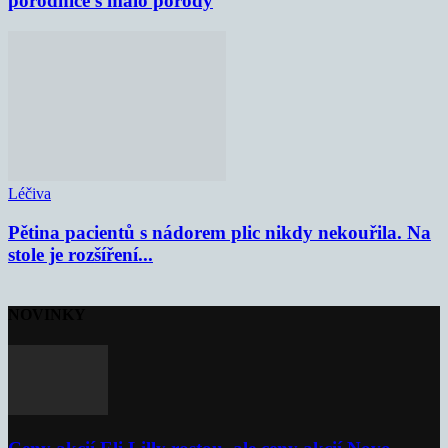
porodnice s málo porody
Léčiva
Pětina pacientů s nádorem plic nikdy nekouřila. Na
stole je rozšíření...
NOVINKY