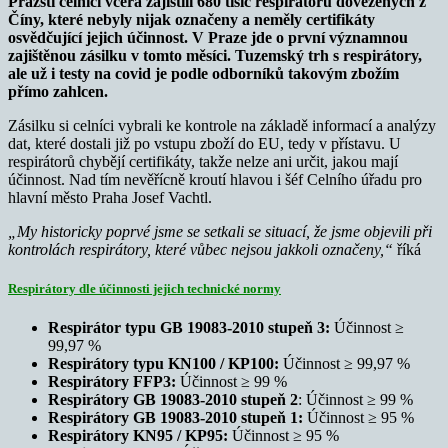
Pražští celníci včera zajistili 680 tisíc respirátorů dovezených z
Číny, které nebyly nijak označeny a neměly certifikáty
osvědčující jejich účinnost. V Praze jde o první významnou
zajištěnou zásilku v tomto měsíci. Tuzemský trh s respirátory,
ale už i testy na covid je podle odborníků takovým zbožím
přímo zahlcen.
Zásilku si celníci vybrali ke kontrole na základě informací a analýzy
dat, které dostali již po vstupu zboží do EU, tedy v přístavu. U
respirátorů chybějí certifikáty, takže nelze ani určit, jakou mají
účinnost. Nad tím nevěřícně kroutí hlavou i šéf Celního úřadu pro
hlavní město Praha Josef Vachtl.
„My historicky poprvé jsme se setkali se situací, že jsme objevili při
kontrolách respirátory, které vůbec nejsou jakkoli označeny,“
říká
Respirátory dle účinnosti jejich technické normy
Respirátor typu GB 19083-2010 stupeň 3:
Účinnost ≥
99,97 %
Respirátory typu KN100 / KP100:
Účinnost ≥ 99,97 %
Respirátory FFP3:
Účinnost ≥ 99 %
Respirátory GB 19083-2010 stupeň 2
: Účinnost ≥ 99 %
Respirátory GB 19083-2010 stupeň 1:
Účinnost ≥ 95 %
Respirátory KN95 / KP95:
Účinnost ≥ 95 %