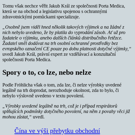
Tomu však nechce věřit Jakub Král ze společnosti Porta Medica,
která se na obchod a legislativu spojenou s ochrannými
zdravotnickými pomůckami specializuje.
„Osobně jsem viděl hned několik takových výjimek a na žádné z
nich nebylo uvedeno, že by platila do vyprodání zásob. Ať už pro
žadatele o výjimku, anebo dalších článků distribučního řetězce.
Žadatel směl dodávat na trh osobní ochranné prostředky bez
evropského označení CE pouze po dobu platnosti dotyčné výjimky,“
uvedl Jakub Král, právní expert ze vzdělávací a konzultační
společnosti Porta Medica.
Spory o to, co lze, nebo nelze
Podle Fröhlicha však o tom, zda lze, či nelze výrobky uvedené
legálně na trh doprodat, nerozhoduje okolnost, zda to bylo, či
nebylo výslovně uvedeno v textu povolení.
„Výrobky uvedené legálně na trh, což je i případ respirátorů
splňujících podmínky dotyčného povolení, na něm z povahy věci již
mohou zůstat,“
uvedl.
Čína ve výši přebytku obchodní