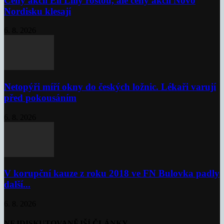
Ceny akcií Eli Lilly rostou, ale ceny akcií Novo
Nordisku klesají
6. 8. 2026
Netopýři míří okny do českých ložnic. Lékaři varují
před pokousáním
6. 8. 2026
V korupční kauze z roku 2018 ve FN Bulovka padly
další...
6. 8. 2026
NEJDISKUTOVANĚJŠÍ ČLÁNKY