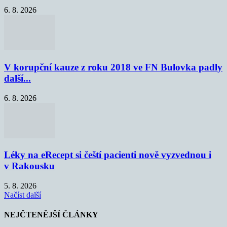
6. 8. 2026
V korupční kauze z roku 2018 ve FN Bulovka padly
další...
6. 8. 2026
Léky na eRecept si čeští pacienti nově vyzvednou i
v Rakousku
5. 8. 2026
Načíst další
NEJČTENĚJŠÍ ČLÁNKY