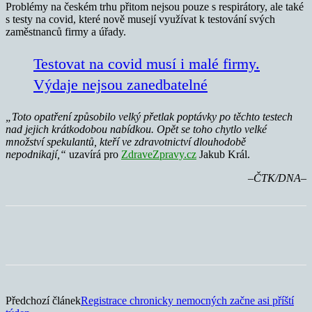
Problémy na českém trhu přitom nejsou pouze s respirátory, ale také
s testy na covid, které nově musejí využívat k testování svých
zaměstnanců firmy a úřady.
Testovat na covid musí i malé firmy.
Výdaje nejsou zanedbatelné
„Toto opatření způsobilo velký přetlak poptávky po těchto testech
nad jejich krátkodobou nabídkou. Opět se toho chytlo velké
množství spekulantů, kteří ve zdravotnictví dlouhodobě
nepodnikají,“
uzavírá pro
ZdraveZpravy.cz
Jakub Král.
–ČTK/DNA–
Předchozí článek
Registrace chronicky nemocných začne asi příští