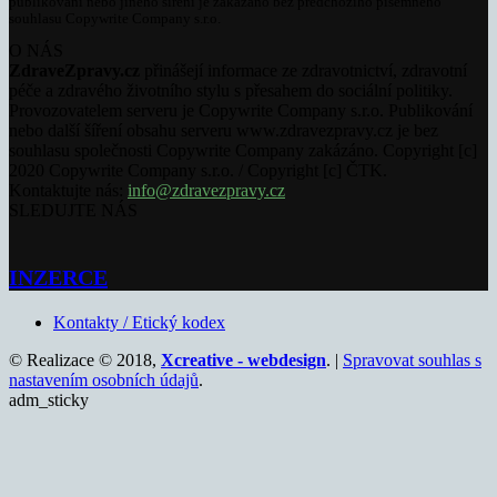
publikování nebo jiného šíření je zakázáno bez předchozího písemného
souhlasu Copywrite Company s.r.o.
O NÁS
ZdraveZpravy.cz
přinášejí informace ze zdravotnictví, zdravotní
péče a zdravého životního stylu s přesahem do sociální politiky.
Provozovatelem serveru je Copywrite Company s.r.o. Publikování
nebo další šíření obsahu serveru www.zdravezpravy.cz je bez
souhlasu společnosti Copywrite Company zakázáno. Copyright [c]
2020 Copywrite Company s.r.o. / Copyright [c] ČTK.
Kontaktujte nás:
info@zdravezpravy.cz
SLEDUJTE NÁS
INZERCE
Kontakty / Etický kodex
© Realizace © 2018,
Xcreative - webdesign
. |
Spravovat souhlas s
nastavením osobních údajů
.
adm_sticky