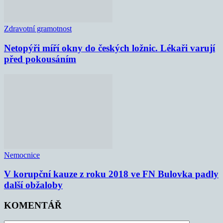
Zdravotní gramotnost
Netopýři míří okny do českých ložnic. Lékaři varují
před pokousáním
Nemocnice
V korupční kauze z roku 2018 ve FN Bulovka padly
další obžaloby
KOMENTÁŘ