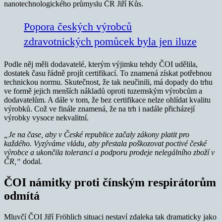
nanotechnologického průmyslu ČR Jiří Kůs.
Popora českých výrobců
zdravotnických pomůcek byla jen iluze
Podle něj měli dodavatelé, kterým výjimku tehdy ČOI udělila,
dostatek času řádně projít certifikací. To znamená získat potřebnou
technickou normu. Skutečnost, že tak neučinili, má dopady do trhu
ve formě jejich menších nákladů oproti tuzemským výrobcům a
dodavatelům. A dále v tom, že bez certifikace nelze ohlídat kvalitu
výrobků. Což ve finále znamená, že na trh i nadále přicházejí
výrobky vysoce nekvalitní.
„Je na čase, aby v České republice začaly zákony platit pro
každého. Vyzýváme vládu, aby přestala poškozovat poctivé české
výrobce a ukončila toleranci a podporu prodeje nelegálního zboží v
ČR,“
dodal.
ČOI námitky proti čínským respirátorům
odmítá
Mluvčí ČOI Jiří Fröhlich situaci nestaví zdaleka tak dramaticky jako