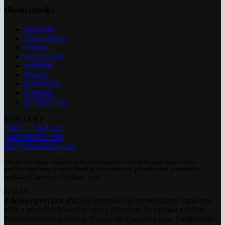
Hlavní rubriky
Aktuality
Zdravotnictví
Politika
Sociální věci
Pojištění
Pharma
Rozhovory
E-Health
Ke kávě i čaji
KONTAKT
+420 777 264 528
+420 606 831 394
info@zdravezpravy.cz
Obsah serveru je chráněn autorským právem. Jakékoli jeho užití včetně
publikování nebo jiného šíření je zakázáno bez předchozího písemného
souhlasu Copywrite Company s.r.o.
O NÁS
ZdraveZpravy.cz
přinášejí informace ze zdravotnictví, zdravotní
péče a zdravého životního stylu s přesahem do sociální politiky.
Provozovatelem serveru je Copywrite Company s.r.o. Publikování