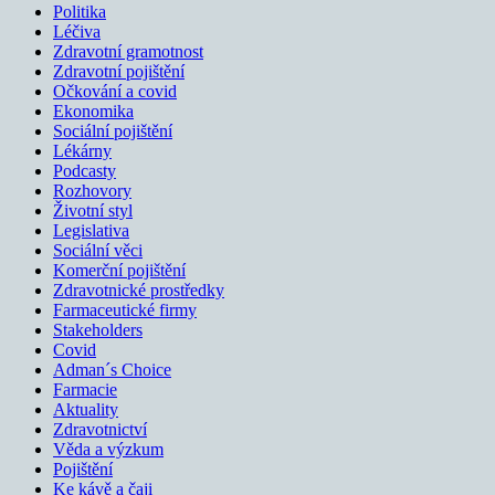
Politika
Léčiva
Zdravotní gramotnost
Zdravotní pojištění
Očkování a covid
Ekonomika
Sociální pojištění
Lékárny
Podcasty
Rozhovory
Životní styl
Legislativa
Sociální věci
Komerční pojištění
Zdravotnické prostředky
Farmaceutické firmy
Stakeholders
Covid
Adman´s Choice
Farmacie
Aktuality
Zdravotnictví
Věda a výzkum
Pojištění
Ke kávě a čaji