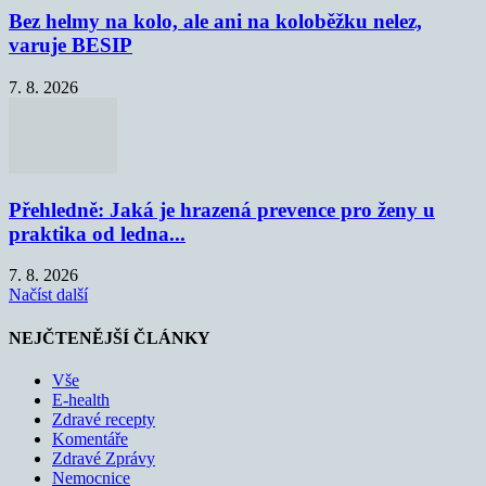
Bez helmy na kolo, ale ani na koloběžku nelez,
varuje BESIP
7. 8. 2026
Přehledně: Jaká je hrazená prevence pro ženy u
praktika od ledna...
7. 8. 2026
Načíst další
NEJČTENĚJŠÍ ČLÁNKY
Vše
E-health
Zdravé recepty
Komentáře
Zdravé Zprávy
Nemocnice