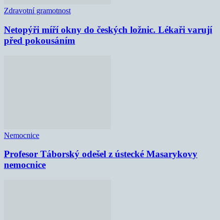
Zdravotní gramotnost
Netopýři míří okny do českých ložnic. Lékaři varují
před pokousáním
Nemocnice
Profesor Táborský odešel z ústecké Masarykovy
nemocnice