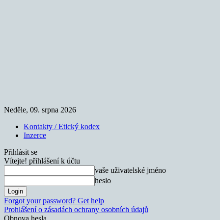
Neděle, 09. srpna 2026
Kontakty / Etický kodex
Inzerce
Přihlásit se
Vítejte! přihlášení k účtu
vaše uživatelské jméno
heslo
Forgot your password? Get help
Prohlášení o zásadách ochrany osobních údajů
Obnova hesla