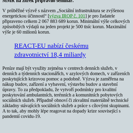
MMR na zítřek připravilo seminář.
V průběžné výzvě s názvem „Sociální infrastruktura se zvýšenou
energetickou účinností“ [
výzva IROP č. 101
] je pro žadatele
připraveno celkem 2 067 883 689 korun. Minimální výše celkových
způsobilých výdajů na jeden projekt je 500 tisíc korun. Maximální
výše je 60 milionů korun.
REACT-EU nabízí českému
zdravotnictví 18,4 miliardy
Peníze mají být využity zejména v centrech denních služeb, v
denních a týdenních stacionářích, v azylových domech, v zařízeních
poskytujících krizovou pomoc a podobně. Výzva je zaměřena na
nákup budov, zařízení a vybavení, výstavbu budov a stavební
úpravy. To za předpokladu, že vytvoří podmínky pro kvalitní
poskytování ambulantních, terénních a komunitních pobytových
sociálních služeb. Případně obnoví či zkvalitní materiálně technické
základny stávajících sociálních služeb a práce s cílovými skupinami.
A to tak, aby mohly lépe reagovat na dopady krize související s
pandemií covidu-19.