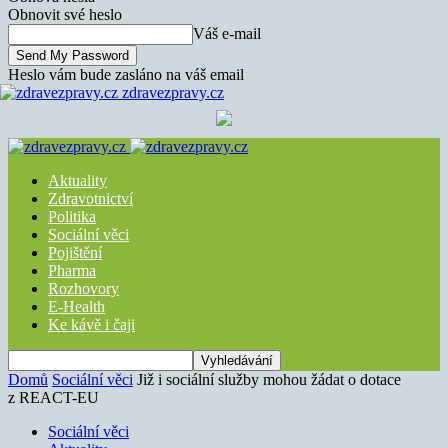
Obnovit své heslo
Váš e-mail
Heslo vám bude zasláno na váš email
zdravezpravy.cz
Aktuality
Zdravotnictví
Politika
Sociální věci
Pojištění
Pharma
Rozhovory
E-Health
Ke kávě i čaji
Domů
Sociální věci
Již i sociální služby mohou žádat o dotace
z REACT-EU
Sociální věci