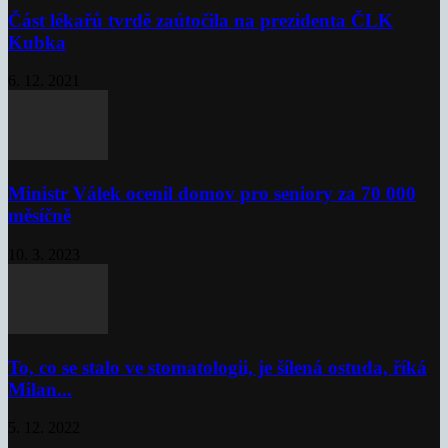
Část lékařů tvrdě zaútočila na prezidenta ČLK
Kubka
6. 12. 2021
Ministr Válek ocenil domov pro seniory za 70 000
měsíčně
10. 3. 2023
To, co se stalo ve stomatologii, je šílená ostuda, říká
Milan...
5. 12. 2022