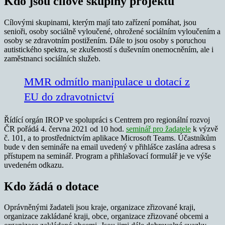
Kdo jsou cílové skupiny projektů
Cílovými skupinami, kterým mají tato zařízení pomáhat, jsou
senioři, osoby sociálně vyloučené, ohrožené sociálním vyloučením a
osoby se zdravotním postižením. Dále to jsou osoby s poruchou
autistického spektra, se zkušeností s duševním onemocněním, ale i
zaměstnanci sociálních služeb.
MMR odmítlo manipulace u dotací z
EU do zdravotnictví
Řídící orgán IROP ve spolupráci s Centrem pro regionální rozvoj
ČR pořádá 4. června 2021 od 10 hod.
seminář pro žadatele
k výzvě
č. 101, a to prostřednictvím aplikace Microsoft Teams. Účastníkům
bude v den semináře na email uvedený v přihlášce zaslána adresa s
přístupem na seminář. Program a přihlašovací formulář je ve výše
uvedeném odkazu.
Kdo žádá o dotace
Oprávněnými žadateli jsou kraje, organizace zřizované kraji,
organizace zakládané kraji, obce, organizace zřizované obcemi a