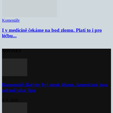
Komentáře
I v medicíně čekáme na bod zlomu. Platí to i pro
léčbu...
NOVINKY
Komentář: Kdyby byl steak lékem, Američané jsou
zdraví jako řípa
8. 8. 2026