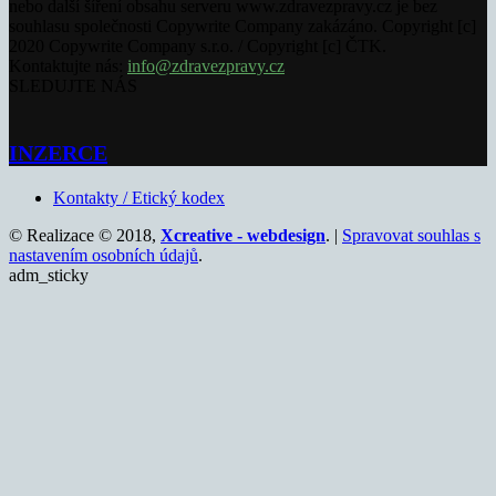
nebo další šíření obsahu serveru www.zdravezpravy.cz je bez
souhlasu společnosti Copywrite Company zakázáno. Copyright [c]
2020 Copywrite Company s.r.o. / Copyright [c] ČTK.
Kontaktujte nás:
info@zdravezpravy.cz
SLEDUJTE NÁS
INZERCE
Kontakty / Etický kodex
© Realizace © 2018,
Xcreative - webdesign
. |
Spravovat souhlas s
nastavením osobních údajů
.
adm_sticky