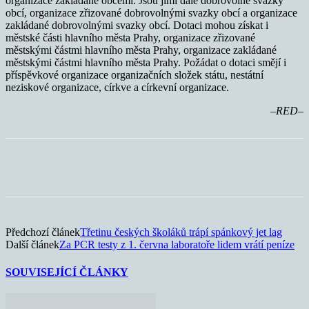
organizace zakládané obcemi. Jsou jimi dále dobrovolné svazky
obcí, organizace zřizované dobrovolnými svazky obcí a organizace
zakládané dobrovolnými svazky obcí. Dotaci mohou získat i
městské části hlavního města Prahy, organizace zřizované
městskými částmi hlavního města Prahy, organizace zakládané
městskými částmi hlavního města Prahy. Požádat o dotaci smějí i
příspěvkové organizace organizačních složek státu, nestátní
neziskové organizace, církve a církevní organizace.
–RED–
Předchozí článek
Třetinu českých školáků trápí spánkový jet lag
Další článek
Za PCR testy z 1. června laboratoře lidem vrátí peníze
SOUVISEJÍCÍ ČLÁNKY