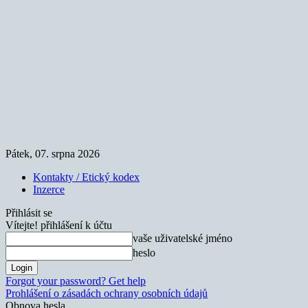
Pátek, 07. srpna 2026
Kontakty / Etický kodex
Inzerce
Přihlásit se
Vítejte! přihlášení k účtu
vaše uživatelské jméno
heslo
Forgot your password? Get help
Prohlášení o zásadách ochrany osobních údajů
Obnova hesla