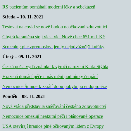
RS pacientům pomáhají moderní léky a sebekázeň
Středa – 10. 11. 2021
Testovat na covid se nově budou neočkovaní zdravotníci
Chytrá karanténa stojí víc a víc. Nově chce 651 mil. Kč
Screening plic zprvu osloví jen ty nejodvážnější kuřáky
Úterý – 09. 11. 2021
Česká pošta vydá známku k výročí narození Karla Stýbla
Hrazená domácí péče u nás mění podmínky čerpání
Nemocnice Šumperk zkrátí dobu pobytu po endoprotéze
Pondělí – 08. 11. 2021
Nová vláda představila směřování českého zdravotnictví
Nemocnice omezují neakutní péči i plánované operace
USA otevírají hranice plně očkovaným lidem z Evropy