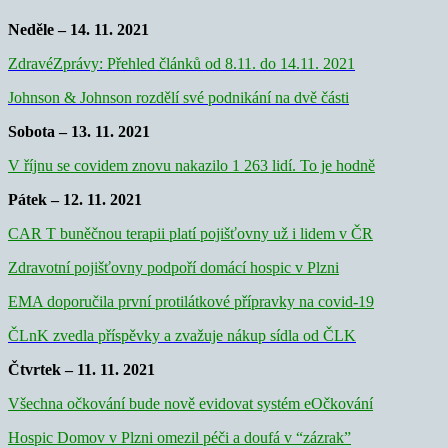
Neděle – 14. 11. 2021
ZdravéZprávy: Přehled článků od 8.11. do 14.11. 2021
Johnson & Johnson rozdělí své podnikání na dvě části
Sobota – 13. 11. 2021
V říjnu se covidem znovu nakazilo 1 263 lidí. To je hodně
Pátek – 12. 11. 2021
CAR T buněčnou terapii platí pojišťovny už i lidem v ČR
Zdravotní pojišťovny podpoří domácí hospic v Plzni
EMA doporučila první protilátkové přípravky na covid-19
ČLnK zvedla příspěvky a zvažuje nákup sídla od ČLK
Čtvrtek – 11. 11. 2021
Všechna očkování bude nově evidovat systém eOčkování
Hospic Domov v Plzni omezil péči a doufá v “zázrak”