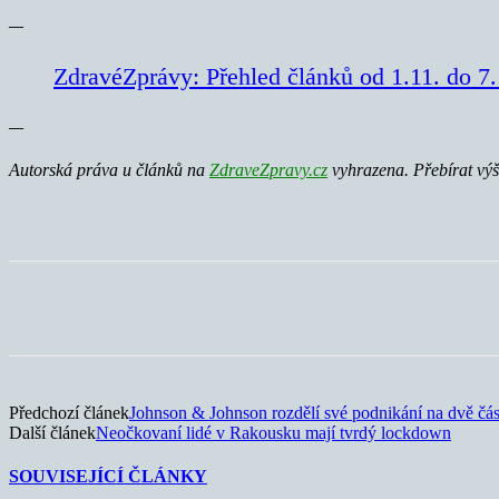
—
ZdravéZprávy: Přehled článků od 1.11. do 7
—
Autorská práva u článků na
ZdraveZpravy.cz
vyhrazena. Přebírat výš
Sdílet
Předchozí článek
Johnson & Johnson rozdělí své podnikání na dvě čás
Další článek
Neočkovaní lidé v Rakousku mají tvrdý lockdown
SOUVISEJÍCÍ ČLÁNKY