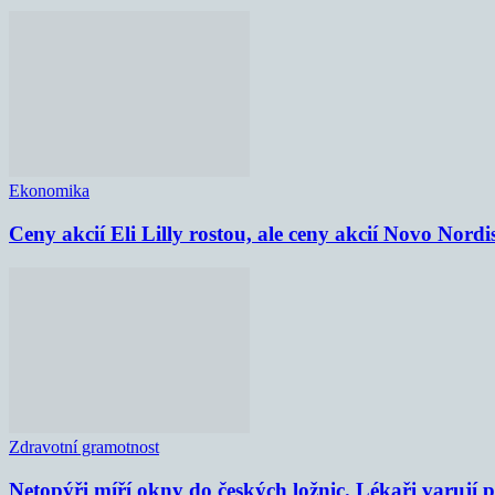
Ekonomika
Ceny akcií Eli Lilly rostou, ale ceny akcií Novo Nordi
Zdravotní gramotnost
Netopýři míří okny do českých ložnic. Lékaři varují