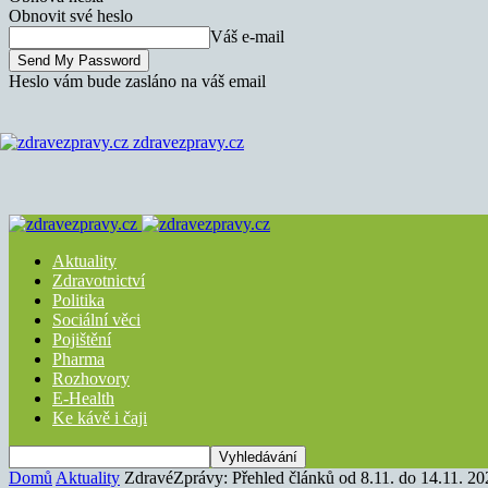
Obnovit své heslo
Váš e-mail
Heslo vám bude zasláno na váš email
zdravezpravy.cz
Aktuality
Zdravotnictví
Politika
Sociální věci
Pojištění
Pharma
Rozhovory
E-Health
Ke kávě i čaji
Domů
Aktuality
ZdravéZprávy: Přehled článků od 8.11. do 14.11. 20