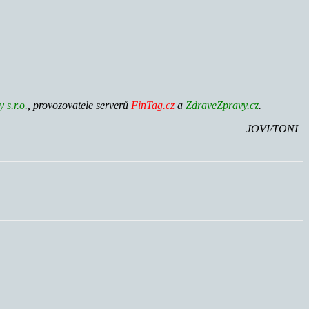
s.r.o.
, provozovatele serverů
FinTag.cz
a
ZdraveZpravy.cz
.
–
JOVI/TONI–