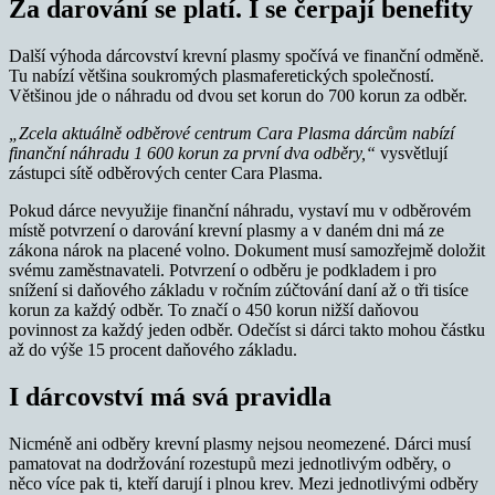
Za darování se platí. I se čerpají benefity
Další výhoda dárcovství krevní plasmy spočívá ve finanční odměně.
Tu nabízí většina soukromých plasmaferetických společností.
Většinou jde o náhradu od dvou set korun do 700 korun za odběr.
„
Zcela aktuálně odběrové centrum Cara Plasma dárcům nabízí
finanční náhradu 1 600 korun za první dva odběry
,
“
vysvětlují
zástupci sítě odběrových center Cara Plasma.
Pokud dárce nevyužije finanční náhradu, vystaví mu v odběrovém
místě potvrzení o darování krevní plasmy a v daném dni má ze
zákona nárok na placené volno. Dokument musí samozřejmě doložit
svému zaměstnavateli. Potvrzení o odběru je podkladem i pro
snížení si daňového základu v ročním zúčtování daní až o tři tisíce
korun za každý odběr. To značí o 450 korun nižší daňovou
povinnost za každý jeden odběr. Odečíst si dárci takto mohou částku
až do výše 15 procent daňového základu.
I dárcovství má svá pravidla
Nicméně ani odběry krevní plasmy nejsou neomezené. Dárci musí
pamatovat na dodržování rozestupů mezi jednotlivým odběry, o
něco více pak ti, kteří darují i plnou krev. Mezi jednotlivými odběry