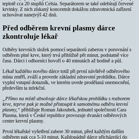
teplotě cca 20 stupňů Celsia. Separátorem se také odebírají červené
krvinky. Z nich získaný koncentrát dokážou zdravotnická zařízení
uchovávat nanejvýš 42 dnů.
Před odběrem krevní plasmy dárce
zkontroluje lékař
Odběry krevních složek pomocí separátorů zaberou v porovnání s
odběrem plné krve, který trvá přibližně pět minut, podstatně více
času. Dárci i odborníci hovoří o 40 minutách až hodině a půl.
Lékař každého nového dárce totiž při první návštěvě odběrového
místa změří, zváží a provede základní zdravotní prohlídku. Dárce
vyplní vstupní dotazník, ve kterém uvede prodělaná onemocnění,
především ta infekční.
„Přímo na místě absolvuje dárce lékařskou prohlídku s rozborem
krve, teprve pak je možné přistoupit k samotnému odběru krevní
plasmy,“
přibližuje Roman Jakoubek, jednatel společnosti Cara
Plasma, která v České republice provozuje dvanáct odběrových
center krevní plasmy.
První lékařské vyšetření zabere 30 minut, před každým dalším
odběrem pak cca 5-10 minut. Každopádně dárce přicházející do