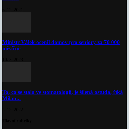
6. 12. 2021
Ministr Válek ocenil domov pro seniory za 70 000
měsíčně
10. 3. 2023
To, co se stalo ve stomatologii, je šílená ostuda, říká
Milan...
5. 12. 2022
Hlavní rubriky