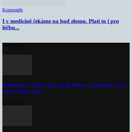
Komentáře
I v medicíně čekáme na bod zlomu. Platí to i pro
léčbu...
NOVINKY
Komentář: Kdyby byl steak lékem, Američané jsou
zdraví jako řípa
8. 8. 2026