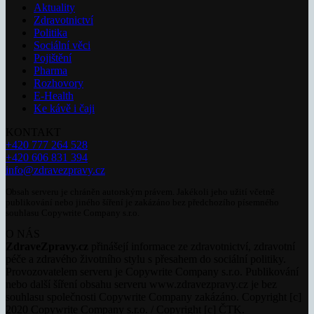
Aktuality
Zdravotnictví
Politika
Sociální věci
Pojištění
Pharma
Rozhovory
E-Health
Ke kávě i čaji
KONTAKT
+420 777 264 528
+420 606 831 394
info@zdravezpravy.cz
Obsah serveru je chráněn autorským právem. Jakékoli jeho užití včetně
publikování nebo jiného šíření je zakázáno bez předchozího písemného
souhlasu Copywrite Company s.r.o.
O NÁS
ZdraveZpravy.cz
přinášejí informace ze zdravotnictví, zdravotní
péče a zdravého životního stylu s přesahem do sociální politiky.
Provozovatelem serveru je Copywrite Company s.r.o. Publikování
nebo další šíření obsahu serveru www.zdravezpravy.cz je bez
souhlasu společnosti Copywrite Company zakázáno. Copyright [c]
2020 Copywrite Company s.r.o. / Copyright [c] ČTK.