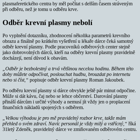
plasmaferetického centra by měl počítat s delším časem stráveným
při odběru, než je tomu u odběru krve.
Odběr krevní plasmy nebolí
Po vyplnění dotazníku, zhodnocení několika parametrů krevního
obrazu a finálně po krátkém vyšetření u lékaře dárce čeká samotný
odběr krevní plasmy. Podle pracovníků odběrových center stejně
jako dobrovolných dárců, kteří na odběry krevní plasmy pravidelně
docházejí, není důvod k obavám.
„Odběr je bezbolestný a trvá většinou necelou hodinu.
Během této
doby můžete odpočívat, poslouchat hudbu, brouzdat po internetu
nebo si číst,“
popisuje odběr krevní plasmy Roman Jakoubek.
Po odběru krevní plasmy si dárce obvykle ještě pár minut odpočine.
Může si dát kávu, čaj nebo se lehce občerství. Darování plasmy
přináší dárcům i určité výhody a nemusí jít vždy jen o proplacení
finančních nákladů spojených s odběrem.
„Velkou výhodou je pro mě pravidelný rozbor krve, takže mám
přehled o svém zdraví.
Navíc personál je vždy milý a vstřícný,“
říká
31letý Zdeněk, pravidelný dárce ve zmiňovaném odběrovém centru.