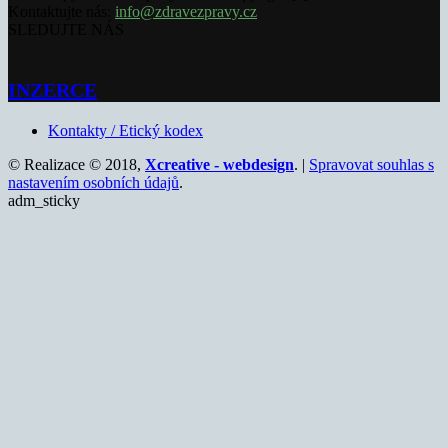
Kontaktujte nás:
info@zdravezpravy.cz
SLEDUJTE NÁS
INZERCE
Kontakty / Etický kodex
© Realizace © 2018,
Xcreative - webdesign
. |
Spravovat souhlas s
nastavením osobních údajů
.
adm_sticky