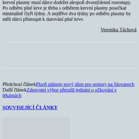
krevní plasmy musí dárce dodržet alespoň dvoutýdenní rozestupy.
Po odběru plné krve je třeba s odběrem krevní plasmy posečkat
minimálně čtyři týdny. A nejdříve dva týdny po odběru plasmy by
měli dárci přistoupit k darování plné krve.
Veronika Táchová
Předchozí článek
Plzeň plánuje nový dům pro seniory na Slovanech
Další článek
Zdravotní výbor přerušil jednání o očkování v
lékárnách
SOUVISEJÍCÍ ČLÁNKY