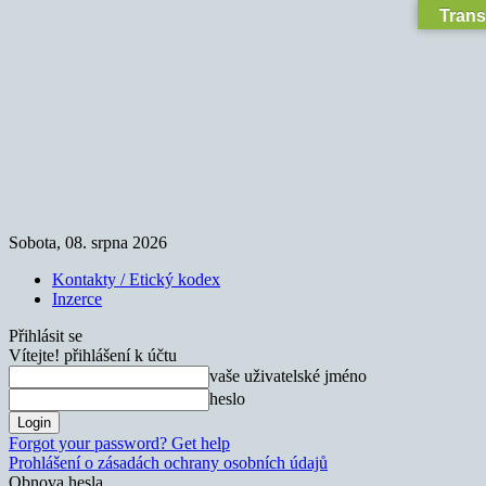
Trans
Sobota, 08. srpna 2026
Kontakty / Etický kodex
Inzerce
Přihlásit se
Vítejte! přihlášení k účtu
vaše uživatelské jméno
heslo
Forgot your password? Get help
Prohlášení o zásadách ochrany osobních údajů
Obnova hesla