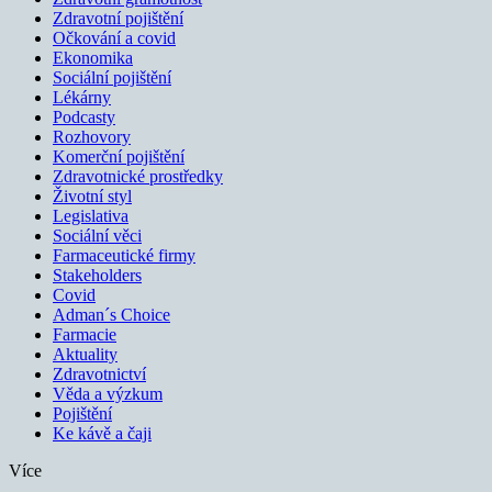
Zdravotní pojištění
Očkování a covid
Ekonomika
Sociální pojištění
Lékárny
Podcasty
Rozhovory
Komerční pojištění
Zdravotnické prostředky
Životní styl
Legislativa
Sociální věci
Farmaceutické firmy
Stakeholders
Covid
Adman´s Choice
Farmacie
Aktuality
Zdravotnictví
Věda a výzkum
Pojištění
Ke kávě a čaji
Více