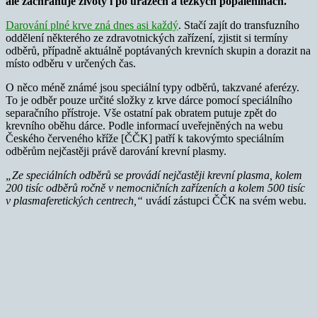
ale zachraňuje životy i po úrazech a těžkých popáleninách.
Darování plné krve zná dnes asi každý
. Stačí zajít do transfuzního
oddělení některého ze zdravotnických zařízení, zjistit si termíny
odběrů, případně aktuálně poptávaných krevních skupin a dorazit na
místo odběru v určených čas.
O něco méně známé jsou speciální typy odběrů, takzvané aferézy.
To je odběr pouze určité složky z krve dárce pomocí speciálního
separačního přístroje. Vše ostatní pak obratem putuje zpět do
krevního oběhu dárce. Podle informací uveřejněných na webu
Českého červeného kříže [ČČK] patří k takovýmto speciálním
odběrům nejčastěji právě darování krevní plasmy.
„Ze speciálních odběrů se provádí nejčastěji krevní plasma, kolem
200 tisíc odběrů ročně v nemocničních zařízeních a kolem 500 tisíc
v plasmaferetických centrech,“
uvádí zástupci ČČK na svém webu.