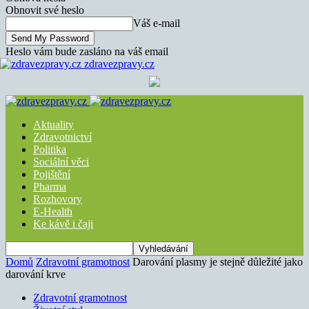
Obnovit své heslo
Váš e-mail
Heslo vám bude zasláno na váš email
zdravezpravy.cz
Aktuality
Zdravotnictví
Politika
Sociální věci
Pojištění
Pharma
Rozhovory
E-Health
Ke kávě i čaji
Domů
Zdravotní gramotnost
Darování plasmy je stejně důležité jako
darování krve
Zdravotní gramotnost