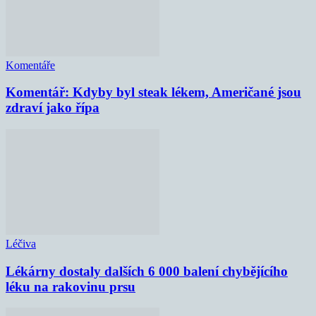
Komentáře
Komentář: Kdyby byl steak lékem, Američané jsou
zdraví jako řípa
Léčiva
Lékárny dostaly dalších 6 000 balení chybějícího
léku na rakovinu prsu