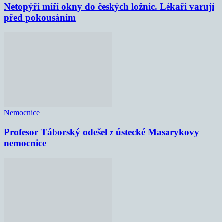
Netopýři míří okny do českých ložnic. Lékaři varují
před pokousáním
Nemocnice
Profesor Táborský odešel z ústecké Masarykovy
nemocnice