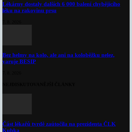
Lékárny dostaly dalších 6 000 balení chybějícího
léku na rakovinu prsu
7. 8. 2026
Bez helmy na kolo, ale ani na koloběžku nelez,
varuje BESIP
7. 8. 2026
NEJDISKUTOVANĚJŠÍ ČLÁNKY
Část lékařů tvrdě zaútočila na prezidenta ČLK
Kubka