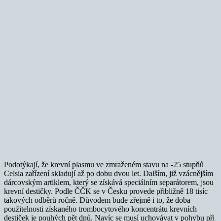
Podotýkají, že krevní plasmu ve zmraženém stavu na -25 stupňů
Celsia zařízení skladují až po dobu dvou let. Dalším, již vzácnějším
dárcovským artiklem, který se získává speciálním separátorem, jsou
krevní destičky. Podle ČČK se v Česku provede přibližně 18 tisíc
takových odběrů ročně. Důvodem bude zřejmě i to, že doba
použitelnosti získaného trombocytového koncentrátu krevních
destiček je pouhých pět dnů. Navíc se musí uchovávat v pohybu při