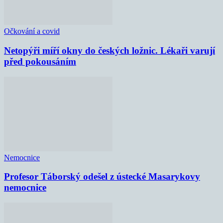
Očkování a covid
Netopýři míří okny do českých ložnic. Lékaři varují
před pokousáním
Nemocnice
Profesor Táborský odešel z ústecké Masarykovy
nemocnice