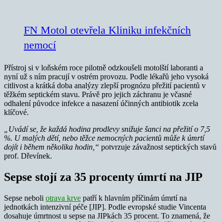
FN Motol otevřela Kliniku infekčních
nemocí
Přístroj si v loňském roce pilotně odzkoušeli motolští laboranti a
nyní už s ním pracují v ostrém provozu. Podle lékařů jeho vysoká
citlivost a krátká doba analýzy zlepší prognózu přežití pacientů v
těžkém septickém stavu. Právě pro jejich záchranu je včasné
odhalení původce infekce a nasazení účinných antibiotik zcela
klíčové.
„Uvádí se, že každá hodina prodlevy snižuje šanci na přežití o 7,5
%. U malých dětí, nebo těžce nemocných pacientů může k úmrtí
dojít i během několika hodin,“
potvrzuje závažnost septických stavů
prof. Dřevínek.
Sepse stojí za 35 procenty úmrtí na JIP
Sepse neboli
otrava krve
patří k hlavním příčinám úmrtí na
jednotkách intenzivní péče [JIP]. Podle evropské studie Vincenta
dosahuje úmrtnost u sepse na JIPkách 35 procent. To znamená, že