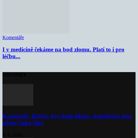
Komentáře
I v medicíně čekáme na bod zlomu. Platí to i pro
léčbu...
NOVINKY
Komentář: Kdyby byl steak lékem, Američané jsou
zdraví jako řípa
8. 8. 2026