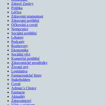
Zdravé Zprávy
Politika
Léčiva
Zdravotní gramotnost
Zdravotní pojištění
Očkování a covid
Nemocnice
Sociální pojištění
Lékárny
Podcasty
Rozhovory
Ekonomika
Sociální věci
Komerční pojištění
Zdravotnické prostředky
Životní styl
Legislativa
Farmaceutické firmy
Stakeholders
Covid
Adman´s Choice
Farmacie
Aktuality
Zdravotnictví
Věda a výzkum