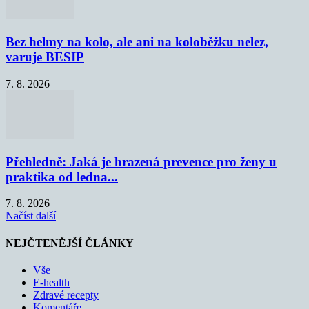
Bez helmy na kolo, ale ani na koloběžku nelez,
varuje BESIP
7. 8. 2026
Přehledně: Jaká je hrazená prevence pro ženy u
praktika od ledna...
7. 8. 2026
Načíst další
NEJČTENĚJŠÍ ČLÁNKY
Vše
E-health
Zdravé recepty
Komentáře