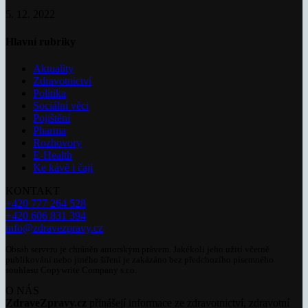
5. 12. 2022
Hlavní rubriky
Aktuality
Zdravotnictví
Politika
Sociální věci
Pojištění
Pharma
Rozhovory
E-Health
Ke kávě i čaji
KONTAKT
+420 777 264 528
+420 606 831 394
info@zdravezpravy.cz
Obsah serveru je chráněn autorským právem. Jakékoli jeho užití včetně
publikování nebo jiného šíření je zakázáno bez předchozího písemného
souhlasu Copywrite Company s.r.o.
O NÁS
ZdraveZpravy.cz
přinášejí informace ze zdravotnictví, zdravotní