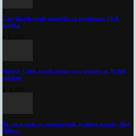
Část lékařů tvrdě zaútočila na prezidenta ČLK
Kubka
6. 12. 2021
Ministr Válek ocenil domov pro seniory za 70 000
měsíčně
10. 3. 2023
To, co se stalo ve stomatologii, je šílená ostuda, říká
Milan...