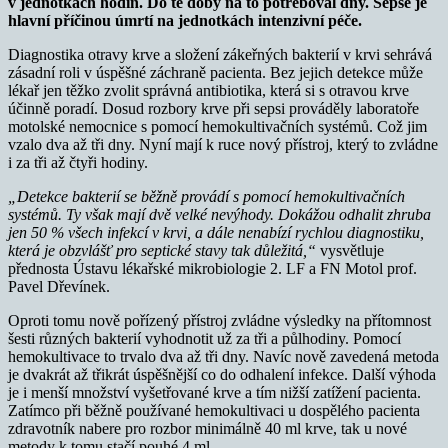
v jednotkách hodin. Do té doby na to potřeboval dny. Sepse je
hlavní příčinou úmrtí na jednotkách intenzivní péče.
Diagnostika otravy krve a složení zákeřných bakterií v krvi sehrává
zásadní roli v úspěšné záchraně pacienta. Bez jejich detekce může
lékař jen těžko zvolit správná antibiotika, která si s otravou krve
účinně poradí. Dosud rozbory krve při sepsi prováděly laboratoře
motolské nemocnice s pomocí hemokultivačních systémů. Což jim
vzalo dva až tři dny. Nyní mají k ruce nový přístroj, který to zvládne
i za tři až čtyři hodiny.
„Detekce bakterií se běžně provádí s pomocí hemokultivačních
systémů. Ty však mají dvě velké nevýhody. Dokážou odhalit zhruba
jen 50 % všech infekcí v krvi, a dále nenabízí rychlou diagnostiku,
která je obzvlášť pro septické stavy tak důležitá,“
vysvětluje
přednosta Ústavu lékařské mikrobiologie 2. LF a FN Motol prof.
Pavel Dřevínek.
Oproti tomu nově pořízený přístroj zvládne výsledky na přítomnost
šesti různých bakterií vyhodnotit už za tři a půlhodiny. Pomocí
hemokultivace to trvalo dva až tři dny. Navíc nově zavedená metoda
je dvakrát až třikrát úspěšnější co do odhalení infekce. Další výhoda
je i menší množství vyšetřované krve a tím nižší zatížení pacienta.
Zatímco při běžně používané hemokultivaci u dospělého pacienta
zdravotník nabere pro rozbor minimálně 40 ml krve, tak u nové
metody k tomu stačí pouhé 4 ml.