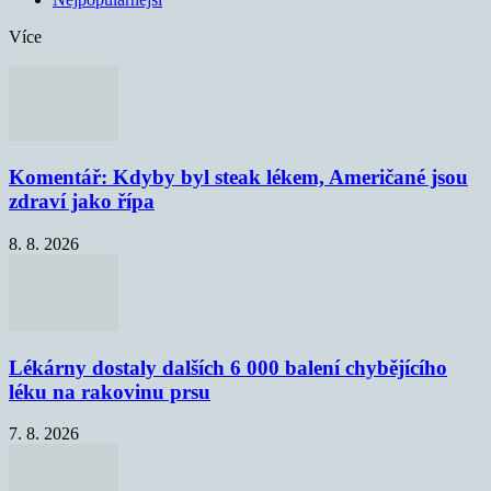
Více
Komentář: Kdyby byl steak lékem, Američané jsou
zdraví jako řípa
8. 8. 2026
Lékárny dostaly dalších 6 000 balení chybějícího
léku na rakovinu prsu
7. 8. 2026