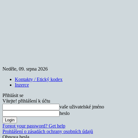
Neděle, 09. srpna 2026
Kontakty / Etický kodex
Inzerce
Přihlásit se
Vítejte! přihlášení k účtu
vaše uživatelské jméno
heslo
Forgot your password? Get help
Prohlášení o zásadách ochrany osobních údajů
Obnova hesla