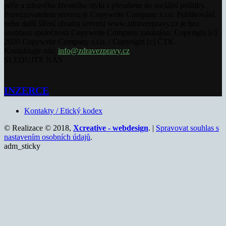
péče a zdravého životního stylu s přesahem do sociální politiky.
Provozovatelem serveru je Copywrite Company s.r.o. Publikování
nebo další šíření obsahu serveru www.zdravezpravy.cz je bez
souhlasu společnosti Copywrite Company zakázáno. Copyright [c]
2020 Copywrite Company s.r.o. / Copyright [c] ČTK.
Kontaktujte nás:
info@zdravezpravy.cz
SLEDUJTE NÁS
INZERCE
Kontakty / Etický kodex
© Realizace © 2018,
Xcreative - webdesign
. |
Spravovat souhlas s
nastavením osobních údajů
.
adm_sticky