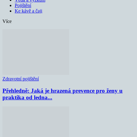
Pojištění
Ke kávě a čaji
Více
Zdravotní pojištění
Přehledně: Jaká je hrazená prevence pro ženy u
praktika od ledna...