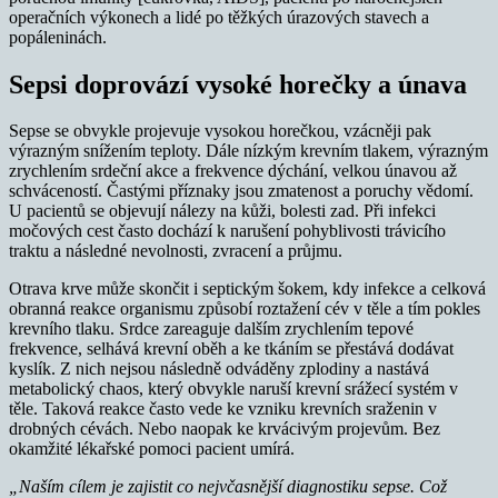
operačních výkonech a lidé po těžkých úrazových stavech a
popáleninách.
Sepsi doprovází vysoké horečky a únava
Sepse se obvykle projevuje vysokou horečkou, vzácněji pak
výrazným snížením teploty. Dále nízkým krevním tlakem, výrazným
zrychlením srdeční akce a frekvence dýchání, velkou únavou až
schváceností. Častými příznaky jsou zmatenost a poruchy vědomí.
U pacientů se objevují nálezy na kůži, bolesti zad. Při infekci
močových cest často dochází k narušení pohyblivosti trávicího
traktu a následné nevolnosti, zvracení a průjmu.
Otrava krve může skončit i septickým šokem, kdy infekce a celková
obranná reakce organismu způsobí roztažení cév v těle a tím pokles
krevního tlaku. Srdce zareaguje dalším zrychlením tepové
frekvence, selhává krevní oběh a ke tkáním se přestává dodávat
kyslík. Z nich nejsou následně odváděny zplodiny a nastává
metabolický chaos, který obvykle naruší krevní srážecí systém v
těle. Taková reakce často vede ke vzniku krevních sraženin v
drobných cévách. Nebo naopak ke krvácivým projevům. Bez
okamžité lékařské pomoci pacient umírá.
„Naším cílem je zajistit co nejvčasnější diagnostiku sepse. Což