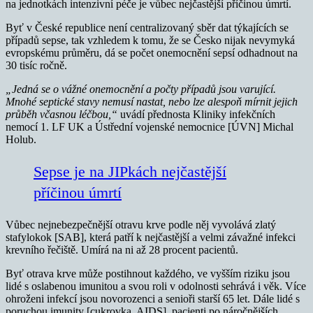
na jednotkách intenzivní péče je vůbec nejčastější příčinou úmrtí.
Byť v České republice není centralizovaný sběr dat týkajících se
případů sepse, tak vzhledem k tomu, že se Česko nijak nevymyká
evropskému průměru, dá se počet onemocnění sepsí odhadnout na
30 tisíc ročně.
„Jedná se o vážné onemocnění a počty případů jsou varující.
Mnohé septické stavy nemusí nastat, nebo lze alespoň mírnit jejich
průběh včasnou léčbou,“
uvádí přednosta Kliniky infekčních
nemocí 1. LF UK a Ústřední vojenské nemocnice [ÚVN] Michal
Holub.
Sepse je na JIPkách nejčastější
příčinou úmrtí
Vůbec nejnebezpečnější otravu krve podle něj vyvolává zlatý
stafylokok [SAB], která patří k nejčastější a velmi závažné infekci
krevního řečiště. Umírá na ni až 28 procent pacientů.
Byť otrava krve může postihnout každého, ve vyšším riziku jsou
lidé s oslabenou imunitou a svou roli v odolnosti sehrává i věk. Více
ohroženi infekcí jsou novorozenci a senioři starší 65 let. Dále lidé s
poruchou imunity [cukrovka, AIDS], pacienti po náročnějších