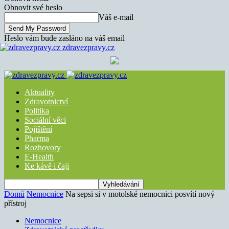
Obnovit své heslo
Váš e-mail
Heslo vám bude zasláno na váš email
zdravezpravy.cz
Aktuality
Zdravotnictví
Politika
Sociální věci
Pojištění
Pharma
Rozhovory
E-Health
Ke kávě i čaji
Domů
Nemocnice
Na sepsi si v motolské nemocnici posvítí nový
přístroj
Nemocnice