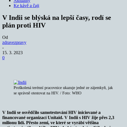
Aktuality
Ke kávě a čaji
V Indii se blýská na lepší časy, rodí se
plán proti HIV
Od
zdravezpravy
-
15. 3. 2023
0
Proškolená terénní pracovnice ukazuje jedné ze zájemkyň, jak
se správně otestovat na HIV. / Foto: WHO
V Indii se osvědčilo samotestování HIV iniciované a
financované organizací Unitaid. V Indii s HIV žije přes 2,3
milionu lidí. Přesto zemi, ve které se vyrábí většina