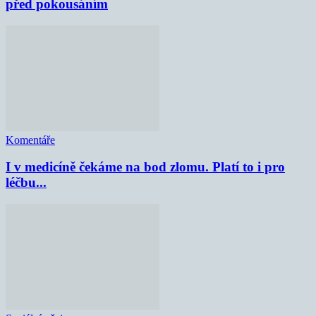
před pokousáním
Komentáře
I v medicíně čekáme na bod zlomu. Platí to i pro
léčbu...