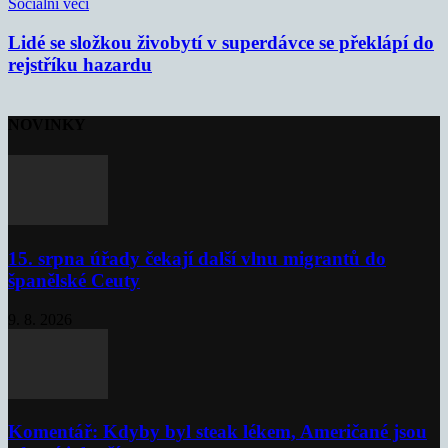
Sociální věci
Lidé se složkou živobytí v superdávce se překlápí do
rejstříku hazardu
NOVINKY
15. srpna úřady čekají další vlnu migrantů do
španělské Ceuty
9. 8. 2026
Komentář: Kdyby byl steak lékem, Američané jsou