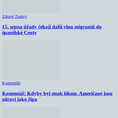
Zdravé Zprávy
15. srpna úřady čekají další vlnu migrantů do
španělské Ceuty
Komentáře
Komentář: Kdyby byl steak lékem, Američané jsou
zdraví jako řípa