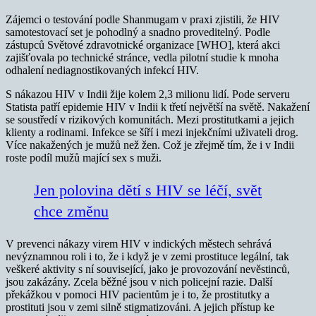
Zájemci o testování podle Shanmugam v praxi zjistili, že HIV
samotestovací set je pohodlný a snadno proveditelný. Podle
zástupců Světové zdravotnické organizace [WHO], která akci
zajišťovala po technické stránce, vedla pilotní studie k mnoha
odhalení nediagnostikovaných infekcí HIV.
S nákazou HIV v Indii žije kolem 2,3 milionu lidí. Pode serveru
Statista patří epidemie HIV v Indii k třetí největší na světě. Nakažení
se soustředí v rizikových komunitách. Mezi prostitutkami a jejich
klienty a rodinami. Infekce se šíří i mezi injekčními uživateli drog.
Více nakažených je mužů než žen. Což je zřejmě tím, že i v Indii
roste podíl mužů mající sex s muži.
Jen polovina dětí s HIV se léčí, svět
chce změnu
V prevenci nákazy virem HIV v indických městech sehrává
nevýznamnou roli i to, že i když je v zemi prostituce legální, tak
veškeré aktivity s ní související, jako je provozování nevěstinců,
jsou zakázány. Zcela běžné jsou v nich policejní razie. Další
překážkou v pomoci HIV pacientům je i to, že prostitutky a
prostituti jsou v zemi silně stigmatizováni. A jejich přístup ke