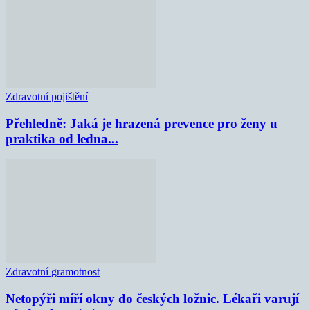
Zdravotní pojištění
Přehledně: Jaká je hrazená prevence pro ženy u
praktika od ledna...
Zdravotní gramotnost
Netopýři míří okny do českých ložnic. Lékaři varují