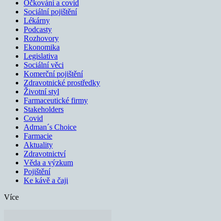
Očkování a covid
Sociální pojištění
Lékárny
Podcasty
Rozhovory
Ekonomika
Legislativa
Sociální věci
Komerční pojištění
Zdravotnické prostředky
Životní styl
Farmaceutické firmy
Stakeholders
Covid
Adman´s Choice
Farmacie
Aktuality
Zdravotnictví
Věda a výzkum
Pojištění
Ke kávě a čaji
Více