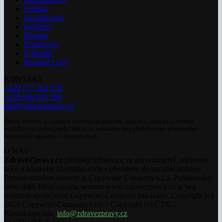
Politika
Sociální věci
Pojištění
Pharma
Rozhovory
E-Health
Ke kávě i čaji
KONTAKT
+420 777 264 528
+420 606 831 394
info@zdravezpravy.cz
Obsah serveru je chráněn autorským právem. Jakékoli jeho užití včetně
publikování nebo jiného šíření je zakázáno bez předchozího písemného
souhlasu Copywrite Company s.r.o.
O NÁS
ZdraveZpravy.cz
přinášejí informace ze zdravotnictví, zdravotní
péče a zdravého životního stylu s přesahem do sociální politiky.
Provozovatelem serveru je Copywrite Company s.r.o. Publikování
nebo další šíření obsahu serveru www.zdravezpravy.cz je bez
souhlasu společnosti Copywrite Company zakázáno. Copyright [c]
2020 Copywrite Company s.r.o. / Copyright [c] ČTK.
Kontaktujte nás:
info@zdravezpravy.cz