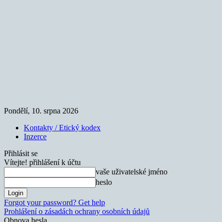
Pondělí, 10. srpna 2026
Kontakty / Etický kodex
Inzerce
Přihlásit se
Vítejte! přihlášení k účtu
vaše uživatelské jméno
heslo
Forgot your password? Get help
Prohlášení o zásadách ochrany osobních údajů
Obnova hesla