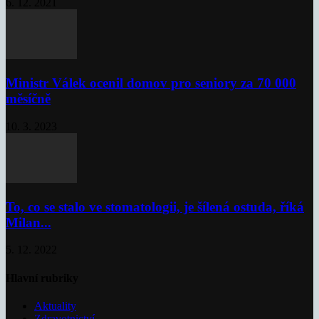
6. 12. 2021
Ministr Válek ocenil domov pro seniory za 70 000
měsíčně
10. 3. 2023
To, co se stalo ve stomatologii, je šílená ostuda, říká
Milan...
5. 12. 2022
Hlavní rubriky
Aktuality
Zdravotnictví