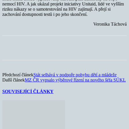
nemocí HIV. A jak ukázal projekt iniciativy Unitaid, lidé ve vyšším
riziku nákazy se o samotestování na HIV zajímají. A přejí si
zachování dostupnosti testů i po jeho skončení.
Veronika Táchová
Předchozí článek
Stát selhává v podpoře pohybu dětí a mládeže
Další článek
MZ ČR vypsalo výběrové řízení na nového šéfa SÚKL
SOUVISEJÍCÍ ČLÁNKY