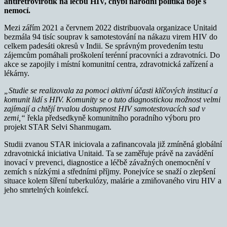
antiretrovirotik na léčbu HIV, chybí národní politika boje s
nemocí.
Mezi zářím 2021 a červnem 2022 distribuovala organizace Unitaid
bezmála 94 tisíc souprav k samotestování na nákazu virem HIV do
celkem padesáti okresů v Indii. Se správným provedením testu
zájemcům pomáhali proškolení terénní pracovníci a zdravotníci. Do
akce se zapojily i místní komunitní centra, zdravotnická zařízení a
lékárny.
„Studie se realizovala za pomoci aktivní účasti klíčových institucí a
komunit lidí s HIV. Komunity se o tuto diagnostickou možnost velmi
zajímají a chtějí trvalou dostupnost HIV samotestovacích sad v
zemi,“
řekla předsedkyně komunitního poradního výboru pro
projekt STAR Selvi Shanmugam.
Studii zvanou STAR iniciovala a zafinancovala již zmíněná globální
zdravotnická iniciativa Unitaid. Ta se zaměřuje právě na zavádění
inovací v prevenci, diagnostice a léčbě závažných onemocnění v
zemích s nízkými a středními příjmy. Ponejvíce se snaží o zlepšení
situace kolem šíření tuberkulózy, malárie a zmiňovaného viru HIV a
jeho smrtelných koinfekcí.