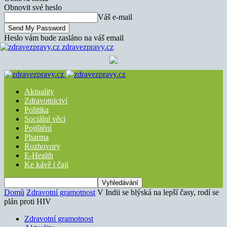
Obnovit své heslo
Váš e-mail
Heslo vám bude zasláno na váš email
zdravezpravy.cz
Aktuality
Zdravotnictví
Politika
Sociální věci
Pojištění
Pharma
Rozhovory
E-Health
Ke kávě i čaji
Domů
Zdravotní gramotnost
V Indii se blýská na lepší časy, rodí se
plán proti HIV
Zdravotní gramotnost