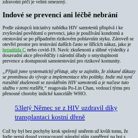
zdravotní péči je velmi omezený.
Indové se prevenci ani léčbě nebrání
Podle zástupců iniciativy nabídka HIV samotestů přispívá i ke
zvyšování povědomí o prevenci, jako je používání kondomů a
otestování se po případném rizikovém pohlavním styku. Zároveň se
otevřel prostor pro testování dalších často se šířících nákaz, jako je
hepatitida C
nebo covid-19. Navíc zkušenosti a slibné výsledky z
dosavadní akce přesvědčily i národní úřady o smysluplnosti
prevence a dostupnosti samotestování pro rizikové komunity.
„Přijali jsme systematický přístup, aby se zajistilo, že získané důkazy
se promítnou do vývoje a implementace této politiky. Indie má nyní
rozsáhlé zkušenosti se zaváděním HIV samotestů a je načase tuto
službu v zemi rozšířit,“
reagovala Po-Lin Chan, vedoucí týmu pro
přenosné choroby indické kanceláře WHO.
53letý Němec se z HIV uzdravil díky
transplantaci kostní dřeně
Což by byl bez pochyby krok správný směrem už kvůli tomu, že
Indie nemá dosud vypracovaný národní plán zaměřený na boj s