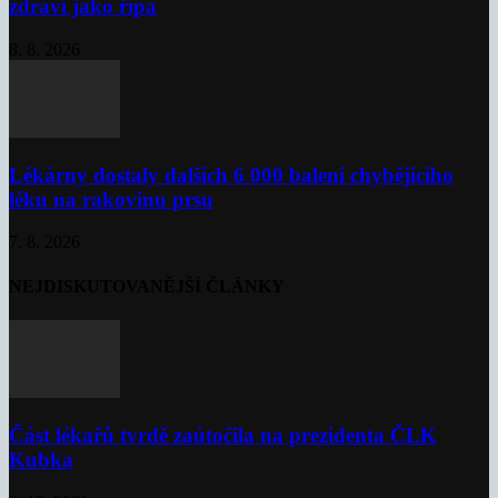
zdraví jako řípa
8. 8. 2026
Lékárny dostaly dalších 6 000 balení chybějícího
léku na rakovinu prsu
7. 8. 2026
NEJDISKUTOVANĚJŠÍ ČLÁNKY
Část lékařů tvrdě zaútočila na prezidenta ČLK
Kubka