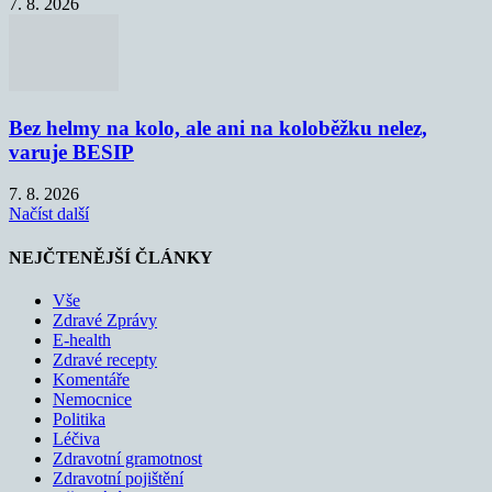
7. 8. 2026
Bez helmy na kolo, ale ani na koloběžku nelez,
varuje BESIP
7. 8. 2026
Načíst další
NEJČTENĚJŠÍ ČLÁNKY
Vše
Zdravé Zprávy
E-health
Zdravé recepty
Komentáře
Nemocnice
Politika
Léčiva
Zdravotní gramotnost
Zdravotní pojištění