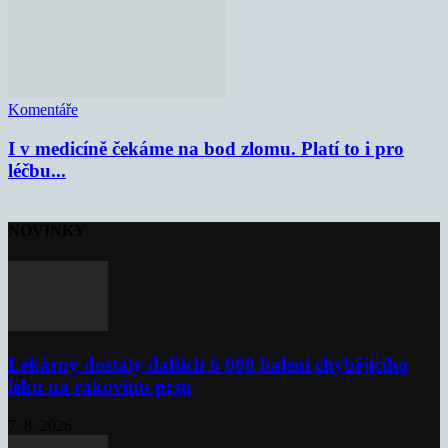
Komentáře
I v medicíně čekáme na bod zlomu. Platí to i pro
léčbu...
NOVINKY
Lékárny dostaly dalších 6 000 balení chybějícího
léku na rakovinu prsu
7. 8. 2026