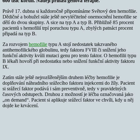
600 tisíc korun. Naději přináší genová terapie.
Právě 17. dubna si každoročně připomínáme Světový den hemofilie.
Dědičné a bohužel stále ještě nevyléčitelné onemocnění hemofilie se
dělí do dvou skupiny. A sice na typ A a typ B. Přibližně 85 procent
pacientů s hemofilií trpí poruchou typu A, zbylých patnáct procent
připadá na typ B.
Za rozvojem
hemofilie
typu A stojí nedostatek takzvaného
antihemofilického globulinu, tedy faktoru FVIII či snížení jeho
funkční aktivity kvůli mutaci genu pro tento faktor. O hemofilii typu
B lékaři hovoří při nedostatku nebo snížení funkční aktivity faktoru
IX.
Zatím stále ještě nejrozšířenějším druhem léčby hemofilie je
doplňování náhradního srážecího faktoru injekcemi do žíly. Pacient
si srážecí faktor podává i sám preventivně, tedy v pravidelných
časových odstupech. Druhou z možností je léčba označovaná jako
„on demand“. Pacient si aplikuje srážecí faktor ve chvíli, kdy u něj
dojde ke krvácení.