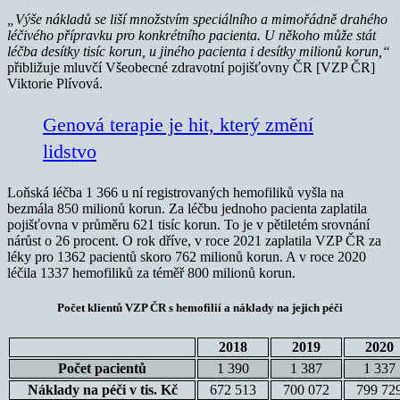
„Výše nákladů se liší množstvím speciálního a mimořádně drahého
léčivého přípravku pro konkrétního pacienta. U někoho může stát
léčba desítky tisíc korun, u jiného pacienta i desítky milionů korun,“
přibližuje mluvčí Všeobecné zdravotní pojišťovny ČR [VZP ČR]
Viktorie Plívová.
Genová terapie je hit, který změní
lidstvo
Loňská léčba 1 366 u ní registrovaných hemofiliků vyšla na
bezmála 850 milionů korun. Za léčbu jednoho pacienta zaplatila
pojišťovna v průměru 621 tisíc korun. To je v pětiletém srovnání
nárůst o 26 procent. O rok dříve, v roce 2021 zaplatila VZP ČR za
léky pro 1362 pacientů skoro 762 milionů korun. A v roce 2020
léčila 1337 hemofiliků za téměř 800 milionů korun.
Počet klientů VZP ČR s hemofilií a náklady na jejich péči
2018
2019
2020
Počet pacientů
1 390
1 387
1 337
Náklady na péči v tis. Kč
672 513
700 072
799 72