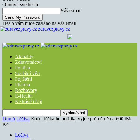
Obnovit své heslo
Váš e-mail
Heslo vám bude zasláno na váš email
zdravezpravy.cz
Aktuality
Zdravotnictví
Politika
Sociální věci
Pojištění
Pharma
Rozhovory
E-Health
Ke kávě i čaji
Domů
Léčiva
Roční léčba hemofilika vyjde průměrně na 600 tisíc
Kč
Léčiva