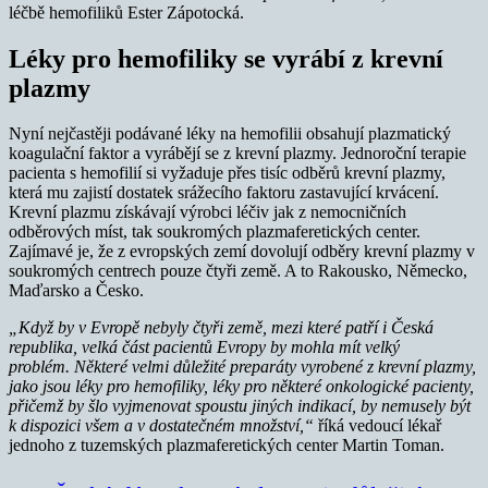
léčbě hemofiliků Ester Zápotocká.
Léky pro hemofiliky se vyrábí z krevní
plazmy
Nyní nejčastěji podávané léky na hemofilii obsahují plazmatický
koagulační faktor a vyrábějí se z krevní plazmy. Jednoroční terapie
pacienta s hemofilií si vyžaduje přes tisíc odběrů krevní plazmy,
která mu zajistí dostatek srážecího faktoru zastavující krvácení.
Krevní plazmu získávají výrobci léčiv jak z nemocničních
odběrových míst, tak soukromých plazmaferetických center.
Zajímavé je, že z evropských zemí dovolují odběry krevní plazmy v
soukromých centrech pouze čtyři země. A to Rakousko, Německo,
Maďarsko a Česko.
„Když by v Evropě nebyly čtyři země, mezi které patří i Česká
republika, velká část pacientů Evropy by mohla mít velký
problém.
Některé velmi důležité preparáty vyrobené z krevní plazmy,
jako jsou léky pro hemofiliky, léky pro některé onkologické pacienty,
přičemž by šlo vyjmenovat spoustu jiných indikací, by nemusely být
k dispozici všem a v dostatečném množství,“
říká vedoucí lékař
jednoho z tuzemských plazmaferetických center Martin Toman.