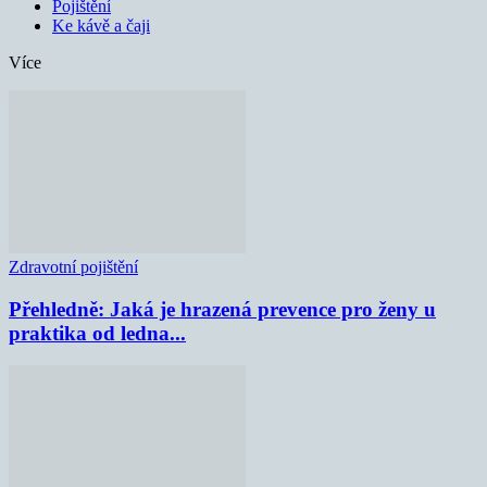
Pojištění
Ke kávě a čaji
Více
Zdravotní pojištění
Přehledně: Jaká je hrazená prevence pro ženy u
praktika od ledna...