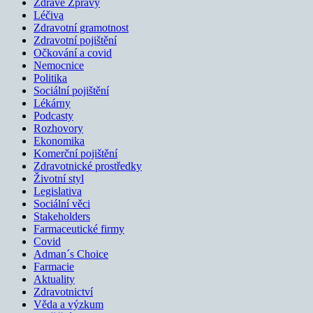
Zdravé Zprávy
Léčiva
Zdravotní gramotnost
Zdravotní pojištění
Očkování a covid
Nemocnice
Politika
Sociální pojištění
Lékárny
Podcasty
Rozhovory
Ekonomika
Komerční pojištění
Zdravotnické prostředky
Životní styl
Legislativa
Sociální věci
Stakeholders
Farmaceutické firmy
Covid
Adman´s Choice
Farmacie
Aktuality
Zdravotnictví
Věda a výzkum