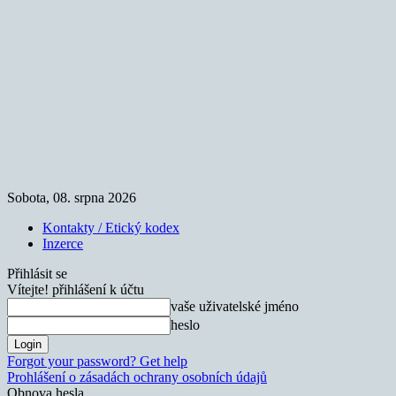
Sobota, 08. srpna 2026
Kontakty / Etický kodex
Inzerce
Přihlásit se
Vítejte! přihlášení k účtu
vaše uživatelské jméno
heslo
Forgot your password? Get help
Prohlášení o zásadách ochrany osobních údajů
Obnova hesla