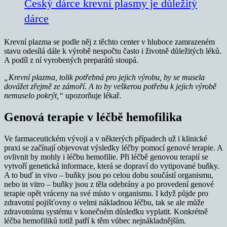
Český dárce krevní plasmy je důležitý
dárce
Krevní plazma se podle něj z těchto center v hluboce zamrazeném
stavu odesílá dále k výrobě nespočtu často i životně důležitých léků.
A podíl z ní vyrobených preparátů stoupá.
„Krevní plazma, tolik potřebná pro jejich výrobu, by se musela
dovážet zřejmě ze zámoří. A to by veškerou potřebu k jejich výrobě
nemuselo pokrýt,“
upozorňuje lékař.
Genová terapie v léčbě hemofilika
Ve farmaceutickém vývoji a v některých případech už i klinické
praxi se začínají objevovat výsledky léčby pomocí genové terapie. A
ovlivnit by mohly i léčbu hemofilie. Při léčbě genovou terapií se
vytvoří genetická informace, která se dopraví do vytipované buňky.
A to buď in vivo – buňky jsou po celou dobu součástí organismu,
nebo in vitro – buňky jsou z těla odebrány a po provedení genové
terapie opět vráceny na své místo v organismu. I když půjde pro
zdravotní pojišťovny o velmi nákladnou léčbu, tak se ale může
zdravotnímu systému v konečném důsledku vyplatit. Konkrétně
léčba hemofiliků totiž patří k těm vůbec nejnákladnějším.