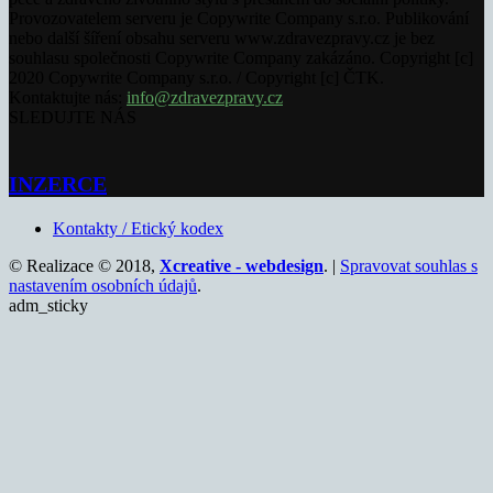
Provozovatelem serveru je Copywrite Company s.r.o. Publikování
nebo další šíření obsahu serveru www.zdravezpravy.cz je bez
souhlasu společnosti Copywrite Company zakázáno. Copyright [c]
2020 Copywrite Company s.r.o. / Copyright [c] ČTK.
Kontaktujte nás:
info@zdravezpravy.cz
SLEDUJTE NÁS
INZERCE
Kontakty / Etický kodex
© Realizace © 2018,
Xcreative - webdesign
. |
Spravovat souhlas s
nastavením osobních údajů
.
adm_sticky