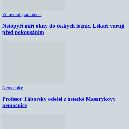
Zdravotní gramotnost
Netopýři míří okny do českých ložnic. Lékaři varují
před pokousáním
Nemocnice
Profesor Táborský odešel z ústecké Masarykovy
nemocnice