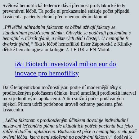
Světová hemofilická federace dává přednost profylaktické tedy
preventivní léčbě. Ta podle ní prokazatelně snižuje počet případů
krvácení a pacienty chrání před onemocněním kloubů.
„
Při léčbě náhradním faktorem se běžně užívají faktory se
standardním poločasem účinku. Obvykle se podávají pacientům s
hemofilií A třikrát týdně, u některých dětí i častěji. U hemofilie B
dvakrát týdně,“
říká k léčbě hemofiliků Ester Zápotocká z Kliniky
dětské hematologie a onkologie 2. LF UK a FN Motol
.
i&i Biotech investoval milion eur do
inovace pro hemofiliky
Další terapeutickou možností jsou podle ní modernější léky s
prodlouženým poločasem účinku, které umožňují prodloužit interval
mezi jednotlivými aplikacemi. A tím snižují počet podávaných
injekcí. Přitom udrží potřebnou úroveň ochrany pacienta před
krvácením.
„Léčba faktorem s prodlouženým účinkem dovoluje individuální
nastavení léčebného plánu dle aktuálních potřeb pacienta bez jeho
zatížení dalšími aplikacemi.
Budoucnost péče o hemofiliky zcela jistě
ovlivní léčba, která není založená na podávání faktorů,“
dodává k