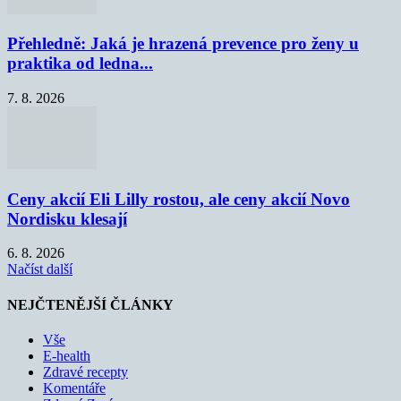
Přehledně: Jaká je hrazená prevence pro ženy u
praktika od ledna...
7. 8. 2026
Ceny akcií Eli Lilly rostou, ale ceny akcií Novo
Nordisku klesají
6. 8. 2026
Načíst další
NEJČTENĚJŠÍ ČLÁNKY
Vše
E-health
Zdravé recepty
Komentáře