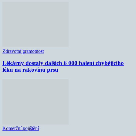
Zdravotní gramotnost
Lékárny dostaly dalších 6 000 balení chybějícího
léku na rakovinu prsu
Komerční pojištění