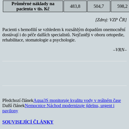
Průměrné náklady na
483,8
504,7
598,2
pacienta v tis. Kč
[Zdroj: VZP ČR]
Pacienti s hemofilií se vzhledem k rozsáhlým dopadům onemocnění
dostávají i do péče dalších specialistů. Nejčastěji v oboru ortopedie,
rehabilitace, stomatologie a psychologie.
–VRN–
Předchozí článek
Aqua3S monitoruje kvalitu vody v reálném čase
Další článek
Nemocnice Náchod modernizuje jídelnu, urgent i
pavilony
SOUVISEJÍCÍ ČLÁNKY