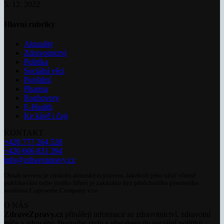
5. 12. 2022
Hlavní rubriky
Aktuality
Zdravotnictví
Politika
Sociální věci
Pojištění
Pharma
Rozhovory
E-Health
Ke kávě i čaji
KONTAKT
+420 777 264 528
+420 606 831 394
info@zdravezpravy.cz
Obsah serveru je chráněn autorským právem. Jakékoli jeho užití včetně
publikování nebo jiného šíření je zakázáno bez předchozího písemného
souhlasu Copywrite Company s.r.o.
O NÁS
ZdraveZpravy.cz
přinášejí informace ze zdravotnictví, zdravotní
péče a zdravého životního stylu s přesahem do sociální politiky.