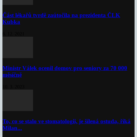
Část lékařů tvrdě zaútočila na prezidenta ČLK
Kubka
6. 12. 2021
Ministr Válek ocenil domov pro seniory za 70 000
měsíčně
10. 3. 2023
To, co se stalo ve stomatologii, je šílená ostuda, říká
Milan...