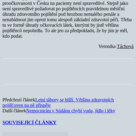
proočkovanosti v Česku na pacienty není spravedlivé. Stejně jako
není spravedlivé požadovat po pojištěncích pravidelnou měsíční
úhradu zdravotního pojištění pod hrozbou nemalého penále a
nenabídnout jim oproti tomu alespoň základní zdravotní péči. Třeba
tu ve formě úhrady očkovacích látek, kterými by jistě většina
pojištěnců nepohrdla. To ale jen za předpokladu, že by jim je měl,
kdo podat.
Veronika
Táchová
Předchozí článek
Letní tábory se blíží. Většina zdravotních
pojišťoven na ně přispěje
Další článek
Nemocnicím v Súdánu chybí voda, jídlo i léky
SOUVISEJÍCÍ ČLÁNKY