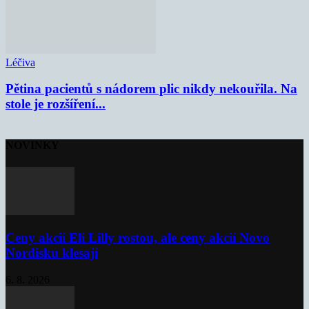
Léčiva
Pětina pacientů s nádorem plic nikdy nekouřila. Na
stole je rozšíření...
NOVINKY
Ceny akcií Eli Lilly rostou, ale ceny akcií Novo
Nordisku klesají
6. 8. 2026