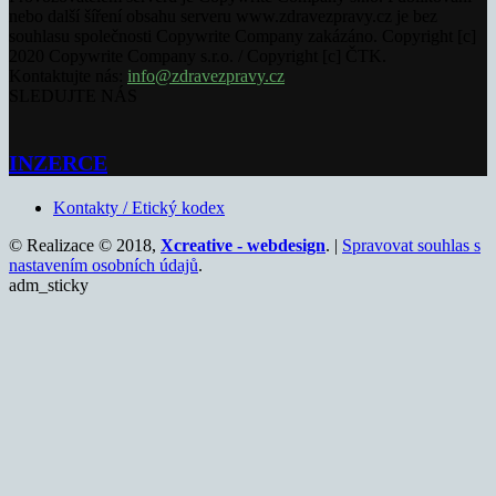
nebo další šíření obsahu serveru www.zdravezpravy.cz je bez
souhlasu společnosti Copywrite Company zakázáno. Copyright [c]
2020 Copywrite Company s.r.o. / Copyright [c] ČTK.
Kontaktujte nás:
info@zdravezpravy.cz
SLEDUJTE NÁS
INZERCE
Kontakty / Etický kodex
© Realizace © 2018,
Xcreative - webdesign
. |
Spravovat souhlas s
nastavením osobních údajů
.
adm_sticky