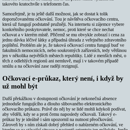
takovéto kratochvíle s telefonem čas.
Samozřejmě, je tu ještě další možnost, jak se dostat k tolik
doporučovanému očkování. Tou je návštěva očkovacího centra,
která už fungují podstatně pružněji. Na internetu si zájemce vybere
konkrétního poskytovatele, nemoc, proti které se chce nechat
očkovat a v kterém místě. Přičemž se mu obvykle zobrazí i cena za
jednu dávku léčivé látky a případná úhrada z veřejného zdravotního
pojištění. Problém ale je, že taková očkovací centra fungují buď ve
fakultních nemocnicích, nebo soukromých zařízeních, tedy většinou
jen v několika největších městech republiky. Lidé z menších měst, o
těch z odlehlých regionů ani nemluvě, mají i v takovém případě
smůlu a na očkování zase raději rezignují.
Očkovací e-průkaz, který není, i když by
už mohl být
Další překážkou v dostupnosti očkování je nekonečná absence
jednoduše fungujícího a dlouho slibovaného elektronického
očkovacího průkazu. Právě do něj by se lidé mohli kdykoli podívat,
aby věděli, kdy se a proti čemu naposledy očkovali. Takový e-
průkaz by je ideálně i sám upozornil na nutnost přeočkování.
Zároveň by s ním získali dobrý přehled o nabízeném očkování, ve
kterém se za stávající situace z pacientů orientuje jen málokdo. Jenže