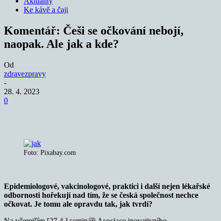
Aktuality
Ke kávě a čaji
Komentář: Češi se očkování nebojí,
naopak. Ale jak a kde?
Od
zdravezpravy
-
28. 4. 2023
0
Foto: Pixabay.com
Epidemiologové, vakcinologové, praktici i další nejen lékařské
odbornosti hořekují nad tím, že se česká společnost nechce
očkovat. Je tomu ale opravdu tak, jak tvrdí?
Na včerejším [27.4.] semináři Asociace inovativního