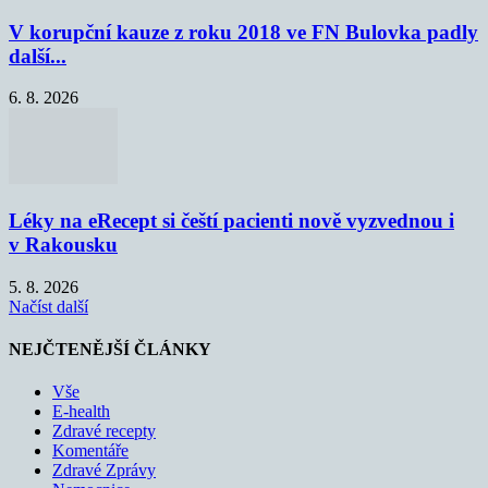
V korupční kauze z roku 2018 ve FN Bulovka padly
další...
6. 8. 2026
Léky na eRecept si čeští pacienti nově vyzvednou i
v Rakousku
5. 8. 2026
Načíst další
NEJČTENĚJŠÍ ČLÁNKY
Vše
E-health
Zdravé recepty
Komentáře
Zdravé Zprávy