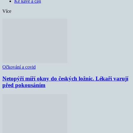
Ke kávě a čaji
Více
Očkování a covid
Netopýři míří okny do českých ložnic. Lékaři varují
před pokousáním