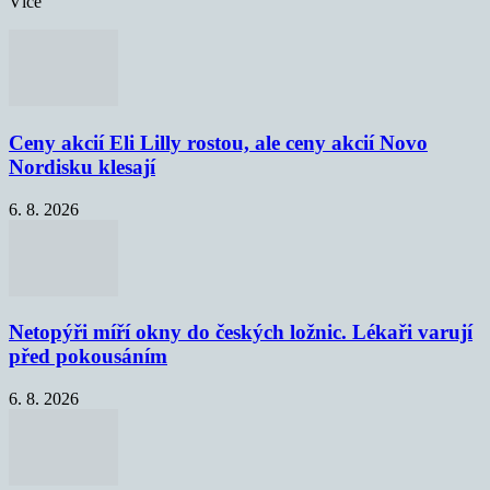
Více
Ceny akcií Eli Lilly rostou, ale ceny akcií Novo
Nordisku klesají
6. 8. 2026
Netopýři míří okny do českých ložnic. Lékaři varují
před pokousáním
6. 8. 2026