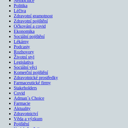
Nemocnice
Politika
Léčiva
Zdravotní gramotnost
Zdravotní pojištění
Očkování a covid
Ekonomika
Sociální pojištění
Lékárny
Podcasty
Rozhovory
Životní styl
Legislativa
Sociální věci
Komerční pojištění
Zdravotnické prostředky
Farmaceutické firmy
Stakeholders
Covid
Adman´s Choice
Farmacie
Aktuality
Zdravotnictví
Věda a výzkum
Pojištění