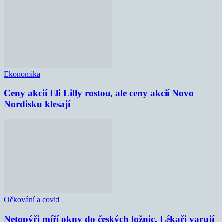
Ekonomika
Ceny akcií Eli Lilly rostou, ale ceny akcií Novo
Nordisku klesají
Očkování a covid
Netopýři míří okny do českých ložnic. Lékaři varují