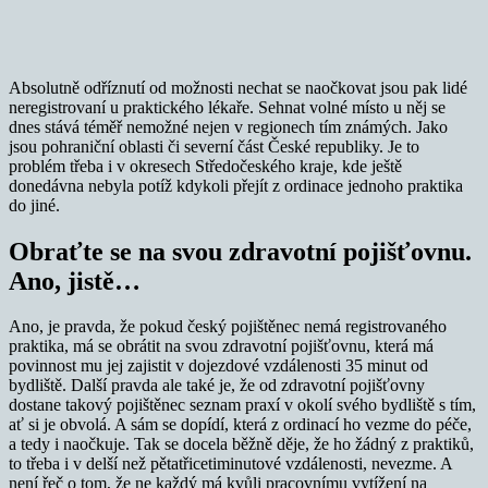
Absolutně odříznutí od možnosti nechat se naočkovat jsou pak lidé
neregistrovaní u praktického lékaře. Sehnat volné místo u něj se
dnes stává téměř nemožné nejen v regionech tím známých. Jako
jsou pohraniční oblasti či severní část České republiky. Je to
problém třeba i v okresech Středočeského kraje, kde ještě
donedávna nebyla potíž kdykoli přejít z ordinace jednoho praktika
do jiné.
Obraťte se na svou zdravotní pojišťovnu.
Ano, jistě…
Ano, je pravda, že pokud český pojištěnec nemá registrovaného
praktika, má se obrátit na svou zdravotní pojišťovnu, která má
povinnost mu jej zajistit v dojezdové vzdálenosti 35 minut od
bydliště. Další pravda ale také je, že od zdravotní pojišťovny
dostane takový pojištěnec seznam praxí v okolí svého bydliště s tím,
ať si je obvolá. A sám se dopídí, která z ordinací ho vezme do péče,
a tedy i naočkuje. Tak se docela běžně děje, že ho žádný z praktiků,
to třeba i v delší než pětatřicetiminutové vzdálenosti, nevezme. A
není řeč o tom, že ne každý má kvůli pracovnímu vytížení na