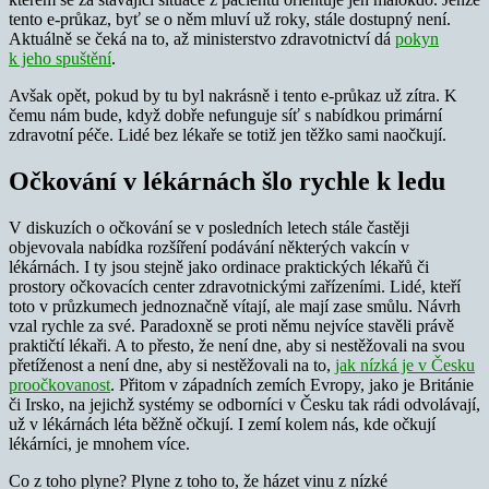
tento e-průkaz, byť se o něm mluví už roky, stále dostupný není.
Aktuálně se čeká na to, až ministerstvo zdravotnictví dá
pokyn
k jeho spuštění
.
Avšak opět, pokud by tu byl nakrásně i tento e-průkaz už zítra. K
čemu nám bude, když dobře nefunguje síť s nabídkou primární
zdravotní péče. Lidé bez lékaře se totiž jen těžko sami naočkují.
Očkování v lékárnách šlo rychle k ledu
V diskuzích o očkování se v posledních letech stále častěji
objevovala nabídka rozšíření podávání některých vakcín v
lékárnách. I ty jsou stejně jako ordinace praktických lékařů či
prostory očkovacích center zdravotnickými zařízeními. Lidé, kteří
toto v průzkumech jednoznačně vítají, ale mají zase smůlu. Návrh
vzal rychle za své. Paradoxně se proti němu nejvíce stavěli právě
praktičtí lékaři. A to přesto, že není dne, aby si nestěžovali na svou
přetíženost a není dne, aby si nestěžovali na to,
jak nízká je v Česku
proočkovanost
. Přitom v západních zemích Evropy, jako je Británie
či Irsko, na jejichž systémy se odborníci v Česku tak rádi odvolávají,
už v lékárnách léta běžně očkují. I zemí kolem nás, kde očkují
lékárníci, je mnohem více.
Co z toho plyne? Plyne z toho to, že házet vinu z nízké