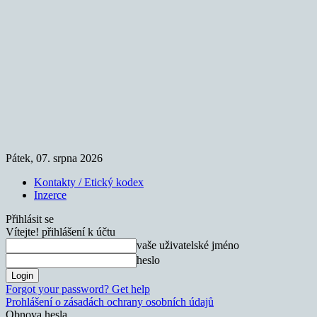
Pátek, 07. srpna 2026
Kontakty / Etický kodex
Inzerce
Přihlásit se
Vítejte! přihlášení k účtu
vaše uživatelské jméno
heslo
Forgot your password? Get help
Prohlášení o zásadách ochrany osobních údajů
Obnova hesla