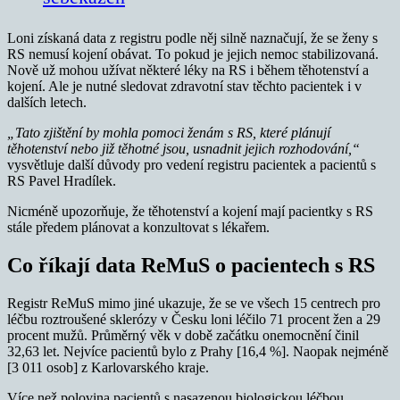
Loni získaná data z registru podle něj silně naznačují, že se ženy s
RS nemusí kojení obávat. To pokud je jejich nemoc stabilizovaná.
Nově už mohou užívat některé léky na RS i během těhotenství a
kojení. Ale je nutné sledovat zdravotní stav těchto pacientek i v
dalších letech.
„Tato zjištění by mohla pomoci ženám s RS, které plánují
těhotenství nebo již těhotné jsou, usnadnit jejich rozhodování,“
vysvětluje další důvody pro vedení registru pacientek a pacientů s
RS Pavel Hradílek.
Nicméně upozorňuje, že těhotenství a kojení mají pacientky s RS
stále předem plánovat a konzultovat s lékařem.
Co říkají data ReMuS o pacientech s RS
Registr ReMuS mimo jiné ukazuje, že se ve všech 15 centrech pro
léčbu roztroušené sklerózy v Česku loni léčilo 71 procent žen a 29
procent mužů. Průměrný věk v době začátku onemocnění činil
32,63 let. Nejvíce pacientů bylo z Prahy [16,4 %]. Naopak nejméně
[3 011 osob] z Karlovarského kraje.
Více než polovina pacientů s nasazenou biologickou léčbou