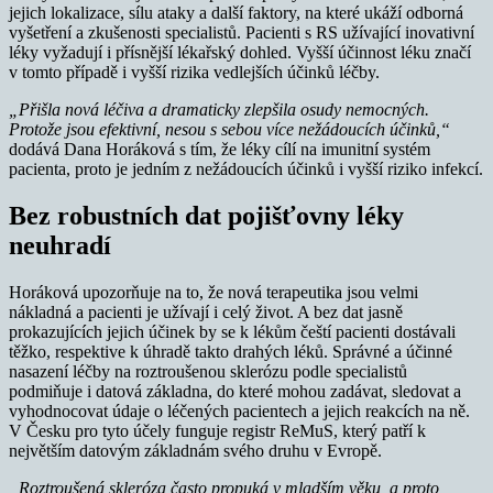
jejich lokalizace, sílu ataky a další faktory, na které ukáží odborná
vyšetření a zkušenosti specialistů. Pacienti s RS užívající inovativní
léky vyžadují i přísnější lékařský dohled. Vyšší účinnost léku značí
v tomto případě i vyšší rizika vedlejších účinků léčby.
„Přišla nová léčiva a dramaticky zlepšila osudy nemocných.
Protože jsou efektivní, nesou s sebou více nežádoucích účinků,“
dodává Dana Horáková s tím, že léky cílí na imunitní systém
pacienta, proto je jedním z nežádoucích účinků i vyšší riziko infekcí.
Bez robustních dat pojišťovny léky
neuhradí
Horáková upozorňuje na to, že nová terapeutika jsou velmi
nákladná a pacienti je užívají i celý život. A bez dat jasně
prokazujících jejich účinek by se k lékům čeští pacienti dostávali
těžko, respektive k úhradě takto drahých léků. Správné a účinné
nasazení léčby na roztroušenou sklerózu podle specialistů
podmiňuje i datová základna, do které mohou zadávat, sledovat a
vyhodnocovat údaje o léčených pacientech a jejich reakcích na ně.
V Česku pro tyto účely funguje registr ReMuS, který patří k
největším datovým základnám svého druhu v Evropě.
„Roztroušená skleróza často propuká v mladším věku, a proto