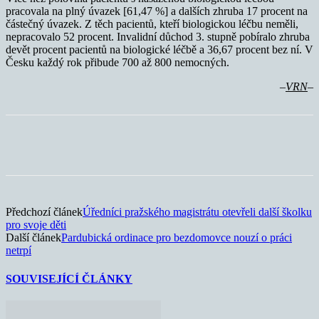
pracovala na plný úvazek [61,47 %] a dalších zhruba 17 procent na
částečný úvazek. Z těch pacientů, kteří biologickou léčbu neměli,
nepracovalo 52 procent. Invalidní důchod 3. stupně pobíralo zhruba
devět procent pacientů na biologické léčbě a 36,67 procent bez ní. V
Česku každý rok přibude 700 až 800 nemocných.
–
VRN
–
Předchozí článek
Úředníci pražského magistrátu otevřeli další školku
pro svoje děti
Další článek
Pardubická ordinace pro bezdomovce nouzí o práci
netrpí
SOUVISEJÍCÍ ČLÁNKY