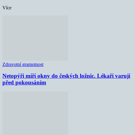
Více
Zdravotní gramotnost
Netopýři míří okny do českých ložnic. Lékaři varují
před pokousáním