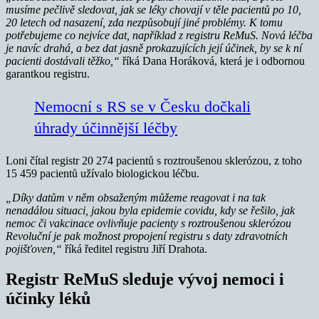
musíme pečlivě sledovat, jak se léky chovají v těle pacientů po 10,
20 letech od nasazení, zda nezpůsobují jiné problémy. K tomu
potřebujeme co nejvíce dat, například z registru ReMuS. Nová léčba
je navíc drahá, a bez dat jasně prokazujících její účinek, by se k ní
pacienti dostávali těžko,“
říká Dana Horáková, která je i odbornou
garantkou registru.
Nemocní s RS se v Česku dočkali
úhrady účinnější léčby
Loni čítal registr 20 274 pacientů s roztroušenou sklerózou, z toho
15 459 pacientů užívalo biologickou léčbu.
„Díky datům v něm obsaženým můžeme reagovat i na tak
nenadálou situaci, jakou byla epidemie covidu, kdy se řešilo, jak
nemoc či vakcinace ovlivňuje pacienty s roztroušenou sklerózou
Revoluční je pak možnost propojení registru s daty zdravotních
pojišťoven,“
říká ředitel registru Jiří Drahota.
Registr ReMuS sleduje vývoj nemoci i
účinky léků