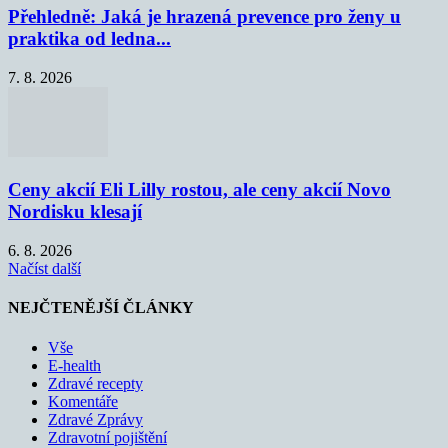
Přehledně: Jaká je hrazená prevence pro ženy u
praktika od ledna...
7. 8. 2026
Ceny akcií Eli Lilly rostou, ale ceny akcií Novo
Nordisku klesají
6. 8. 2026
Načíst další
NEJČTENĚJŠÍ ČLÁNKY
Vše
E-health
Zdravé recepty
Komentáře
Zdravé Zprávy
Zdravotní pojištění