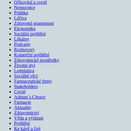
Očkování a covid
Nemocnice
Politika
Léčiva
Zdravotní gramotnost
Ekonomika
Sociální pojištění
Lékárny
Podcasty
Rozhovory
Komerční pojištění
Zdravotnické prostředky
Životní styl
Legislativa
Sociální věci
Farmaceutické firmy
Stakeholders
Covid
Adman´s Choice
Farmacie
Aktuality
Zdravotnictví
Věda a výzkum
Pojištění
Ke kávě a čaji