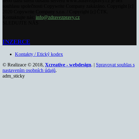
nebo další šíření obsahu serveru www.zdravezpravy.cz je bez
souhlasu společnosti Copywrite Company zakázáno. Copyright [c]
2020 Copywrite Company s.r.o. / Copyright [c] ČTK.
Kontaktujte nás:
info@zdravezpravy.cz
SLEDUJTE NÁS
INZERCE
Kontakty / Etický kodex
© Realizace © 2018,
Xcreative - webdesign
. |
Spravovat souhlas s
nastavením osobních údajů
.
adm_sticky