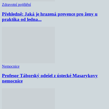
Zdravotní pojištění
Přehledně: Jaká je hrazená prevence pro ženy u
praktika od ledna...
Nemocnice
Profesor Táborský odešel z ústecké Masarykovy
nemocnice