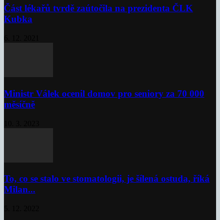
Část lékařů tvrdě zaútočila na prezidenta ČLK
Kubka
6. 12. 2021
Ministr Válek ocenil domov pro seniory za 70 000
měsíčně
10. 3. 2023
To, co se stalo ve stomatologii, je šílená ostuda, říká
Milan...
5. 12. 2022