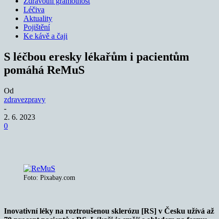
Zdravotní gramotnost
Léčiva
Aktuality
Pojištění
Ke kávě a čaji
S léčbou eresky lékařům i pacientům
pomáhá ReMuS
Od
zdravezpravy
-
2. 6. 2023
0
Foto: Pixabay.com
Inovativní léky na roztroušenou sklerózu [RS] v Česku užívá až