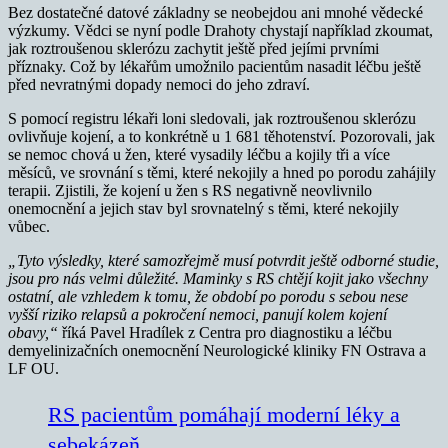
Bez dostatečné datové základny se neobejdou ani mnohé vědecké
výzkumy. Vědci se nyní podle Drahoty chystají například zkoumat,
jak roztroušenou sklerózu zachytit ještě před jejími prvními
příznaky. Což by lékařům umožnilo pacientům nasadit léčbu ještě
před nevratnými dopady nemoci do jeho zdraví.
S pomocí registru lékaři loni sledovali, jak roztroušenou sklerózu
ovlivňuje kojení, a to konkrétně u 1 681 těhotenství. Pozorovali, jak
se nemoc chová u žen, které vysadily léčbu a kojily tři a více
měsíců, ve srovnání s těmi, které nekojily a hned po porodu zahájily
terapii. Zjistili, že kojení u žen s RS negativně neovlivnilo
onemocnění a jejich stav byl srovnatelný s těmi, které nekojily
vůbec.
„Tyto výsledky, které samozřejmě musí potvrdit ještě odborné studie,
jsou pro nás velmi důležité. Maminky s RS chtějí kojit jako všechny
ostatní, ale vzhledem k tomu, že období po porodu s sebou nese
vyšší riziko relapsů a pokročení nemoci, panují kolem kojení
obavy,“
říká Pavel Hradílek z Centra pro diagnostiku a léčbu
demyelinizačních onemocnění Neurologické kliniky FN Ostrava a
LF OU.
RS pacientům pomáhají moderní léky a
sebekázeň