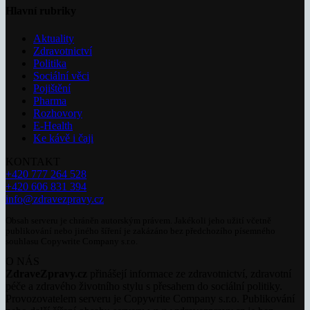
Hlavní rubriky
Aktuality
Zdravotnictví
Politika
Sociální věci
Pojištění
Pharma
Rozhovory
E-Health
Ke kávě i čaji
KONTAKT
+420 777 264 528
+420 606 831 394
info@zdravezpravy.cz
Obsah serveru je chráněn autorským právem. Jakékoli jeho užití včetně
publikování nebo jiného šíření je zakázáno bez předchozího písemného
souhlasu Copywrite Company s.r.o.
O NÁS
ZdraveZpravy.cz
přinášejí informace ze zdravotnictví, zdravotní
péče a zdravého životního stylu s přesahem do sociální politiky.
Provozovatelem serveru je Copywrite Company s.r.o. Publikování