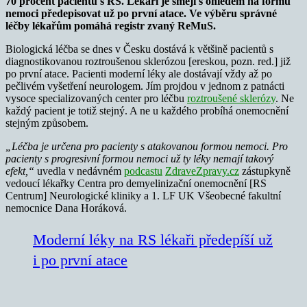
70 procent pacientů s RS. Lékaři je smějí s ohledem na formu
nemoci předepisovat už po první atace. Ve výběru správné
léčby lékařům pomáhá registr zvaný ReMuS.
Biologická léčba se dnes v Česku dostává k většině pacientů s
diagnostikovanou roztroušenou sklerózou [ereskou, pozn. red.] již
po první atace. Pacienti moderní léky ale dostávají vždy až po
pečlivém vyšetření neurologem. Jím projdou v jednom z patnácti
vysoce specializovaných center pro léčbu
roztroušené sklerózy
. Ne
každý pacient je totiž stejný. A ne u každého probíhá onemocnění
stejným způsobem.
„Léčba je určena pro pacienty s atakovanou formou nemoci. Pro
pacienty s progresivní formou nemoci už ty léky nemají takový
efekt,“
uvedla v nedávném
podcastu
ZdraveZpravy.cz
zástupkyně
vedoucí lékařky Centra pro demyelinizační onemocnění [RS
Centrum] Neurologické kliniky a 1. LF UK Všeobecné fakultní
nemocnice Dana Horáková.
Moderní léky na RS lékaři předepíší už
i po první atace