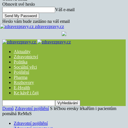
Obnovit své heslo
Váš e-mail
Heslo vám bude zasláno na váš email
zdravezpravy.cz
Aktuality
Zdravotnictví
Politika
Sociální věci
Pojištění
Pharma
Rozhovory
E-Health
Ke kávě i čaji
Domů
Zdravotní pojištění
S léčbou eresky lékařům i pacientům
pomáhá ReMuS
Zdravotní pojištění