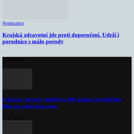
Nemocnice
Krajská zdravotní jde proti doporučení. Udrží i
porodnice s málo porody
NOVINKY
Lékárny dostaly dalších 6 000 balení chybějícího
léku na rakovinu prsu
7. 8. 2026