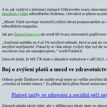
A to, jak vyplývá z informací zástupců Odborového svazu zdravotni
aktuálním vydání
odborářského Bulletinu. Odvolává se přitom na jedn
„Ministr Válek navrhuje meziroční zvýšení úhrad poskytovatelům za vy
odborářském magazínu.
Jak pro
ZdraveZpravy.cz
ale uvedl šéf Svazu zdravotních pojišťoven 
„Současná nabídka na 4 až 5% navýšení nákladů, která se pak do cen 
navýšení nepřijatelné. Pokud by se však zdroje vyvíjely lépe než dle 
navyšovat ceny ale nepodporujeme,“
uvedl Friedrich.
Zároveň dodal, že MZ ČR bude o úhradách rozhodovat v září 2023. A 
Boj o zvýšení platů a mezd ve zdravotnictv
Odbory podle Žitníkové ale nadále trvají nejen na vyšším navýšení úhra
„svízelná už letošní situace.“ Za příklad dává přímo řízené nemocni
Platové tarify ve zdravotní a sociální péči n
Zároveň odmítá návrh vlády, aby v příštím roce klesly platy ve zdravot