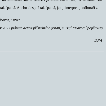
 špatná. Anebo alespoň tak špatná, jak ji interpretují odboráři z
išťoven,“
uvedl.
ok 2023 plánuje deficit příslušného fondu, musejí zdravotní pojišťovny
–DNA–