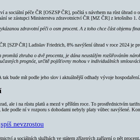
ctví a sociální péče ČR [OSZSP ČR], počítá s návrhem na růst úhrad 
ání se zástupci Ministerstva zdravotnictví ČR [MZ ČR] z letošního 1. 
kázanou zdravotní péči o osm procent. A z toho chce část objemu finan
ČR [SZP ČR] Ladislav Friedrich, 8% navýšení úhrad v roce 2024 je pro
promítá zhruba o dvě procenta, je dána neustálým rozšiřováním nároků
současných prognóz, určitě pojišťovny mohou v individuálních smlouvách 
tak bude mít podle jeho slov i aktuálnější odhady vývoje hospodaření
í
d, ale i na růstu platů a mezd v příštím roce. To prostřednictvím tarifn
ce, kde podle ní v rozporu s dohodami nebyly platy vůbec navýšené. K
ejspíš nevzrostou
nictví a sociálních službách ve státem zřízených zařízení o pět procent