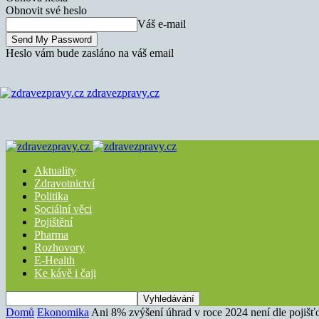
Obnovit své heslo
Váš e-mail
Heslo vám bude zasláno na váš email
zdravezpravy.cz
Aktuality
Zdravotnictví
Politika
Sociální věci
Pojištění
Pharma
Rozhovory
E-Health
Ke kávě i čaji
Domů
Ekonomika
Ani 8% zvýšení úhrad v roce 2024 není dle pojišť