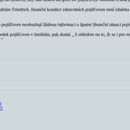
lav Friedrich, finanční kondice zdravotních pojišťoven není zdaleka tak
 pojišťoven neobsahují žádnou informaci o špatné finanční situaci poj
ledek pojišťoven v letošním, pak dodal:
„S ohledem na to, že se i pro r
.“
o
čí