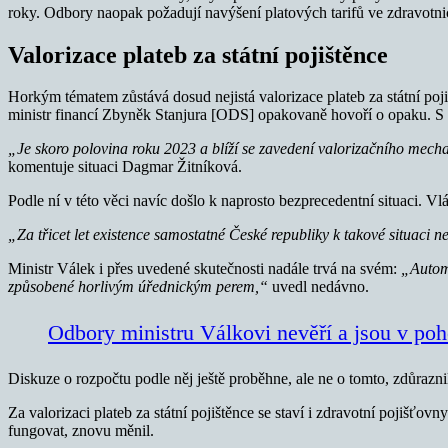
roky. Odbory naopak požadují navýšení platových tarifů ve zdravotnict
Valorizace plateb za státní pojištěnce
Horkým tématem zůstává dosud nejistá valorizace plateb za státní pojiš
ministr financí Zbyněk Stanjura [ODS] opakovaně hovoří o opaku. S valo
„Je skoro polovina roku 2023 a blíží se zavedení valorizačního mechani
komentuje situaci Dagmar Žitníková.
Podle ní v této věci navíc došlo k naprosto bezprecedentní situaci. V
„Za třicet let existence samostatné České republiky k takové situaci 
Ministr Válek i přes uvedené skutečnosti nadále trvá na svém:
„Automa
způsobené horlivým úřednickým perem,“
uvedl nedávno.
Odbory ministru Válkovi nevěří a jsou v poh
Diskuze o rozpočtu podle něj ještě proběhne, ale ne o tomto, zdůrazni
Za valorizaci plateb za státní pojištěnce se staví i zdravotní pojišťovn
fungovat, znovu měnil.