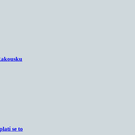
 Rakousku
atí se to