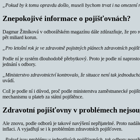
„Pokud by k tomu opravdu došlo, museli bychom trvat i na omezení r
Znepokojivé informace o pojišťovnách?
Dagmar Žitníková v odborářském magazínu dále zdůrazňuje, že pro ro
pět miliard korun.
„Pro letošní rok je ve zdravotně pojistných plánech zdravotních pojiš
Podle ní je systém dlouhodobě přebytkový. Proto je podle ní naprosto
jednání s odbory.
„Ministerstvo zdravotnictví kontrovalo, že situace není tak jednoduc
uvádí.
Což je podle ní i důvod, proč podle ministerstva zaměstnanecké poji
mechanismu u plateb za státní pojištěnce.
Zdravotní pojišťovny v problémech nejsou
Ale znovu, podle odborů je takové navýšení nepřijatelné. Proto nadále 
inflaci. A vyjadřují se i k problémům zdravotních pojišťoven.
„Pokud jsou problémy v jednotlivých pojišťovnách, tak odbory považuj