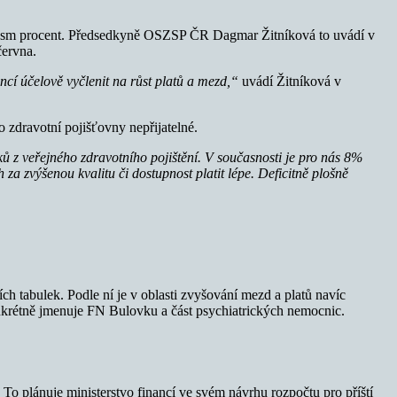
o osm procent. Předsedkyně OSZSP ČR Dagmar Žitníková to uvádí v
června.
cí účelově vyčlenit na růst platů a mezd,“
uvádí Žitníková v
 zdravotní pojišťovny nepřijatelné.
 z veřejného zdravotního pojištění. V současnosti je pro nás 8%
za zvýšenou kvalitu či dostupnost platit lépe. Deficitně plošně
.
ích tabulek. Podle ní je v oblasti zvyšování mezd a platů navíc
onkrétně jmenuje FN Bulovku a část psychiatrických nemocnic.
. To plánuje ministerstvo financí ve svém návrhu rozpočtu pro příští