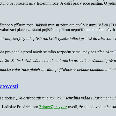
ví o pět procent již v letošním roce. A další pak v roce příštím. O jed
těnce v příštím roce. Jakkoli ministr zdravotnictví Vlastimil Válek [TOP
rizací plateb za státní pojištěnce přitom nepočítá ani aktuální návrh st
smu, který by měl příští rok kvůli vysoké inflaci přinést do zdravotnict
láda projednala první návrh státního rozpočtu sama, tedy bez předložení
nedošlo. Zatím každá vláda ctila demokratická pravidla a základní právn
tická valorizace plateb za státní pojištěnce se nebude odkládat ani m
otovosti
l a dodal:
„Valorizace zůstane tak, jak ji schválila vláda i Parlament 
y. Ladislav Friedrich pro
ZdraveZpravy.cz
uvedl, že si nedovede představ