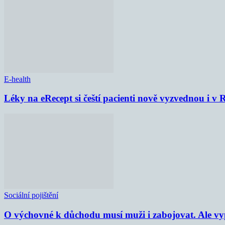
E-health
Léky na eRecept si čeští pacienti nově vyzvednou i v
Sociální pojištění
O výchovné k důchodu musí muži i zabojovat. Ale vypl