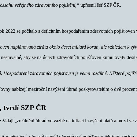
ozsahu veřejného zdravotního pojištění,“
upřesnil šéf SZP ČR.
k 2022 se počítalo s deficitním hospodařením zdravotních pojišťoven 
ťoven naplánovaná ztráta okolo deset miliard korun, ale vzhledem k výv
 nesmyslné, aby se na účtech zdravotních pojišťoven kumulovaly desítk
há. Hospodaření zdravotních pojišťoven je velmi rozdílné. Některé poji
šťovny nabízejí meziroční navýšení úhrad poskytovatelům o dvě procenta
, tvrdí SZP ČR
žádají „zreálnění úhrad ve vazbě na inflaci i zvýšení platů a mezd ve z
í za efektivní, aby stát sloučil alespoň své pojišťovny. Možnou cesto