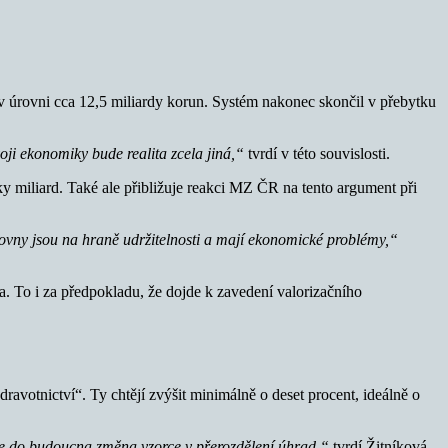
v úrovni cca 12,5 miliardy korun. Systém nakonec skončil v přebytku
oji ekonomiky bude realita zcela jiná,“
tvrdí v této souvislosti.
y miliard. Také ale přibližuje reakci MZ ČR na tento argument při
šťovny jsou na hraně udržitelnosti a mají ekonomické problémy,“
. To i za předpokladu, že dojde k zavedení valorizačního
dravotnictví“. Ty chtějí zvýšit minimálně o deset procent, ideálně o
u je do budoucna změna vzorce v přerozdělení úhrad,“
tvrdí Žitníková.