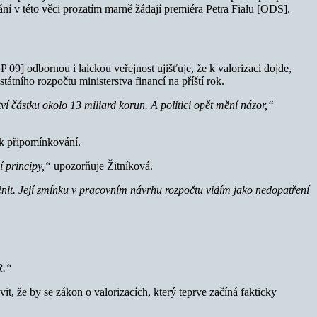
nání v této věci prozatím marně žádají premiéra Petra Fialu [ODS].
 09] odbornou i laickou veřejnost ujišťuje, že k valorizaci dojde,
átního rozpočtu ministerstva financí na příští rok.
ví částku okolo 13 miliard korun. A politici opět mění názor,“
 k připomínkování.
í principy,“
upozorňuje Žitníková.
ěnit. Její zmínku v pracovním návrhu rozpočtu vidím jako nedopatření
ČR.“
it, že by se zákon o valorizacích, který teprve začíná fakticky