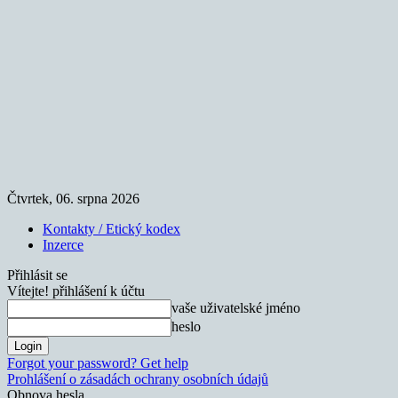
Čtvrtek, 06. srpna 2026
Kontakty / Etický kodex
Inzerce
Přihlásit se
Vítejte! přihlášení k účtu
vaše uživatelské jméno
heslo
Forgot your password? Get help
Prohlášení o zásadách ochrany osobních údajů
Obnova hesla