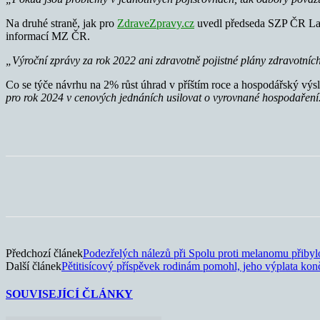
Na druhé straně, jak pro
ZdraveZpravy.cz
uvedl předseda SZP ČR Ladis
informací MZ ČR.
„Výroční zprávy za rok 2022 ani zdravotně pojistné plány zdravotních
Co se týče návrhu na 2% růst úhrad v příštím roce a hospodářský výs
pro rok 2024 v cenových jednáních usilovat o vyrovnané hospodaření
Sdílet
Předchozí článek
Podezřelých nálezů při Spolu proti melanomu přibyl
Další článek
Pětitisícový příspěvek rodinám pomohl, jeho výplata kon
SOUVISEJÍCÍ ČLÁNKY