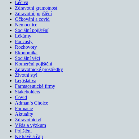
Léčiva
Zdravotní gramotnost
Zdravotní pojištění
Očkování a covid
Nemocnice
Sociální pojištění
Lékárny
Podcasty
Rozhovory
Ekonomika
Sociální věci
Komerční pojištění
Zdravotnické prostředky
Životní styl
Legislativa
Farmaceutické firmy
Stakeholders
Covid
Adman´s Choice
Farmacie
Aktuality
Zdravotnictví
Věda a výzkum
Pojištění
Ke kávě a čaji