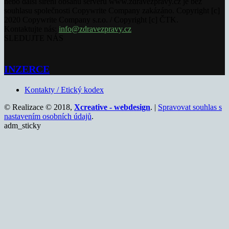
nebo další šíření obsahu serveru www.zdravezpravy.cz je bez
souhlasu společnosti Copywrite Company zakázáno. Copyright [c]
2020 Copywrite Company s.r.o. / Copyright [c] ČTK.
Kontaktujte nás:
info@zdravezpravy.cz
SLEDUJTE NÁS
INZERCE
Kontakty / Etický kodex
© Realizace © 2018,
Xcreative - webdesign
. |
Spravovat souhlas s
nastavením osobních údajů
.
adm_sticky