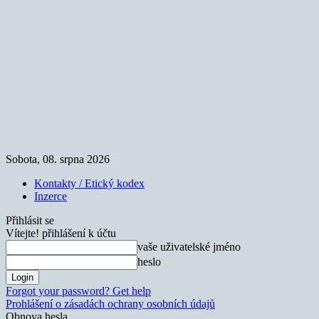
Sobota, 08. srpna 2026
Kontakty / Etický kodex
Inzerce
Přihlásit se
Vítejte! přihlášení k účtu
vaše uživatelské jméno
heslo
Forgot your password? Get help
Prohlášení o zásadách ochrany osobních údajů
Obnova hesla