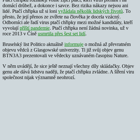
domácí drůbež, a dokonce i savce. Bez rizika nákazy nejsou ani
lidé. Ptačí chřipka už si loni
vyžádala několik lidských životů
. To
přesto, že její přenos ze zvířete na člověka je docela vzácný.
Odborníci ale řadí virus ptačí chřipky mezi možné kandidáty, kteří
vyvolají
příští pandemie
. Ptačí chřipka není žádná novinka, už v
roce 2013 v Číně
usmrtila přes šest set lidí
.
Bruselský list Politico aktuálně
informuje
o možná až převratném
objevu vědců z Glasgowské univerzity. Ti již svůj objev genu
BTN3A3 prezentovali ve vědecky uznávaném časopisu Nature.
V něm uvádějí, že sice ještě neznají všechny díly skládačky. Objev
genu ale dává lidstvu naději, že ptačí chřipku zvládne. A šíření viru
společnost nijak významně neohrozí.