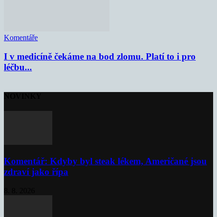
Komentáře
I v medicíně čekáme na bod zlomu. Platí to i pro
léčbu...
NOVINKY
Komentář: Kdyby byl steak lékem, Američané jsou
zdraví jako řípa
8. 8. 2026