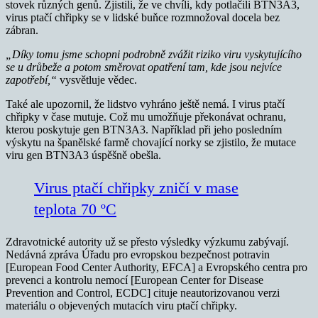
stovek různých genů. Zjistili, že ve chvíli, kdy potlačili BTN3A3,
virus ptačí chřipky se v lidské buňce rozmnožoval docela bez
zábran.
„Díky tomu jsme schopni podrobně zvážit riziko viru vyskytujícího
se u drůbeže a potom směrovat opatření tam, kde jsou nejvíce
zapotřebí,“
vysvětluje vědec.
Také ale upozornil, že lidstvo vyhráno ještě nemá. I virus ptačí
chřipky v čase mutuje. Což mu umožňuje překonávat ochranu,
kterou poskytuje gen BTN3A3. Například při jeho posledním
výskytu na španělské farmě chovající norky se zjistilo, že mutace
viru gen BTN3A3 úspěšně obešla.
Virus ptačí chřipky zničí v mase
teplota 70 ºC
Zdravotnické autority už se přesto výsledky výzkumu zabývají.
Nedávná zpráva Úřadu pro evropskou bezpečnost potravin
[European Food Center Authority, EFCA] a Evropského centra pro
prevenci a kontrolu nemocí [European Center for Disease
Prevention and Control, ECDC] cituje neautorizovanou verzi
materiálu o objevených mutacích viru ptačí chřipky.