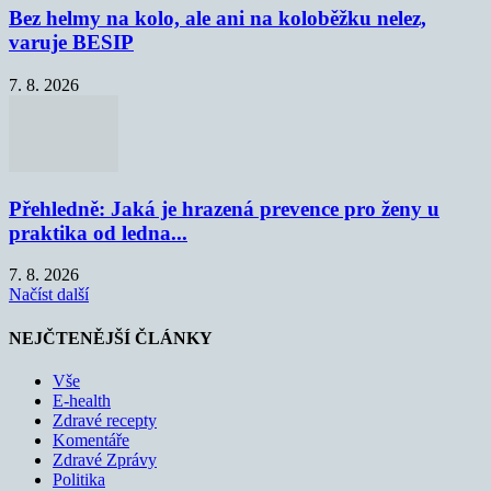
Bez helmy na kolo, ale ani na koloběžku nelez,
varuje BESIP
7. 8. 2026
Přehledně: Jaká je hrazená prevence pro ženy u
praktika od ledna...
7. 8. 2026
Načíst další
NEJČTENĚJŠÍ ČLÁNKY
Vše
E-health
Zdravé recepty
Komentáře
Zdravé Zprávy
Politika