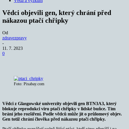
Věda a výzkum
Vědci objevili gen, který chrání před
nákazou ptačí chřipky
Od
zdravezpravy
-
11. 7. 2023
0
Foto: Pixabay.com
Vědci z Glasgowské univerzity objevili gen BTN3A3, který
blokuje reprodukci viru ptačí chřipky v lidské buňce. Tím
brání jeho rozšíření. Podle vědců může jít o průlomový objev.
Gen totiž chrání člověka před nákazou ptačí chřipky.
Ptačí chřipku roznášejí volně žijící ptáci, kteří virus přenáší i na