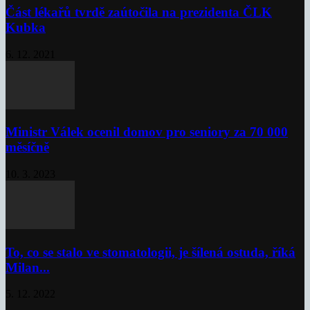
Část lékařů tvrdě zaútočila na prezidenta ČLK
Kubka
6. 12. 2021
Ministr Válek ocenil domov pro seniory za 70 000
měsíčně
10. 3. 2023
To, co se stalo ve stomatologii, je šílená ostuda, říká
Milan...
5. 12. 2022