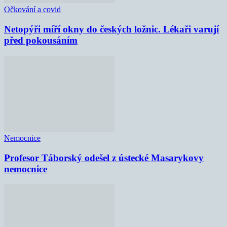
Očkování a covid
Netopýři míří okny do českých ložnic. Lékaři varují
před pokousáním
Nemocnice
Profesor Táborský odešel z ústecké Masarykovy
nemocnice