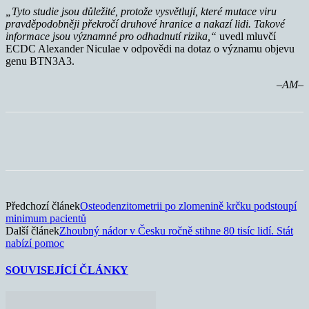
„Tyto studie jsou důležité, protože vysvětlují, které mutace viru
pravděpodobněji překročí druhové hranice a nakazí lidi. Takové
informace jsou významné pro odhadnutí rizika,“
uvedl mluvčí
ECDC Alexander Niculae v odpovědi na dotaz o významu objevu
genu BTN3A3.
–AM–
Předchozí článek
Osteodenzitometrii po zlomenině krčku podstoupí
minimum pacientů
Další článek
Zhoubný nádor v Česku ročně stihne 80 tisíc lidí. Stát
nabízí pomoc
SOUVISEJÍCÍ ČLÁNKY