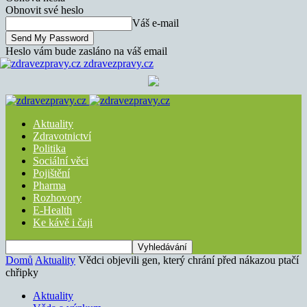
Obnovit své heslo
Váš e-mail
Heslo vám bude zasláno na váš email
zdravezpravy.cz
Aktuality
Zdravotnictví
Politika
Sociální věci
Pojištění
Pharma
Rozhovory
E-Health
Ke kávě i čaji
Domů
Aktuality
Vědci objevili gen, který chrání před nákazou ptačí
chřipky
Aktuality