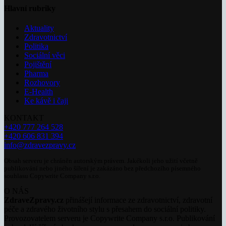
Hlavní rubriky
Aktuality
Zdravotnictví
Politika
Sociální věci
Pojištění
Pharma
Rozhovory
E-Health
Ke kávě i čaji
KONTAKT
+420 777 264 528
+420 606 831 394
info@zdravezpravy.cz
Obsah serveru je chráněn autorským právem. Jakékoli jeho užití včetně
publikování nebo jiného šíření je zakázáno bez předchozího písemného
souhlasu Copywrite Company s.r.o.
O NÁS
ZdraveZpravy.cz
přinášejí informace ze zdravotnictví, zdravotní
péče a zdravého životního stylu s přesahem do sociální politiky.
Provozovatelem serveru je Copywrite Company s.r.o. Publikování