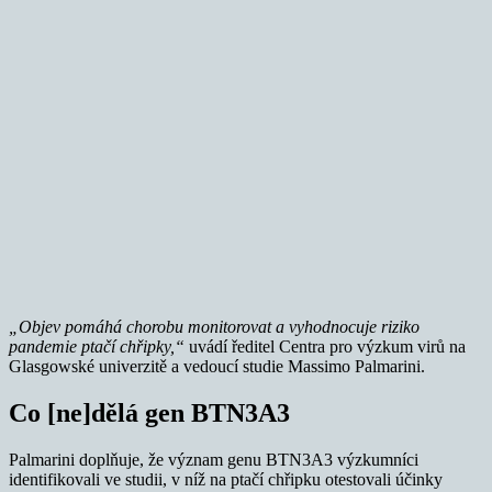
„Objev pomáhá chorobu monitorovat a vyhodnocuje riziko
pandemie ptačí chřipky,“
uvádí ředitel Centra pro výzkum virů na
Glasgowské univerzitě a vedoucí studie Massimo Palmarini.
Co [ne]dělá gen BTN3A3
Palmarini doplňuje, že význam genu BTN3A3 výzkumníci
identifikovali ve studii, v níž na ptačí chřipku otestovali účinky