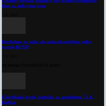
Lékárny dostaly dalších 6 000 balení chybějícího
léku na rakovinu prsu
7. 8. 2026
Bez helmy na kolo, ale ani na koloběžku nelez,
varuje BESIP
7. 8. 2026
NEJDISKUTOVANĚJŠÍ ČLÁNKY
Část lékařů tvrdě zaútočila na prezidenta ČLK
Kubka