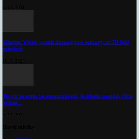
6. 12. 2021
Ministr Válek ocenil domov pro seniory za 70 000
měsíčně
10. 3. 2023
To, co se stalo ve stomatologii, je šílená ostuda, říká
Milan...
5. 12. 2022
Hlavní rubriky