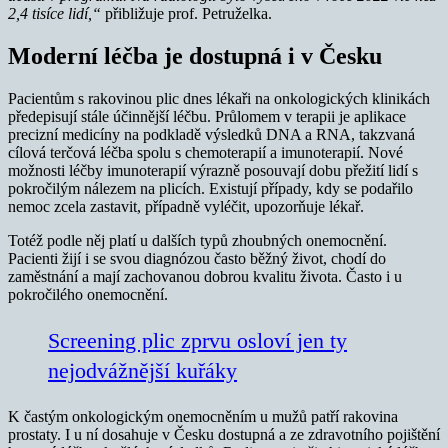
2,4 tisíce lidí,“
přibližuje prof. Petruželka.
Moderní léčba je dostupná i v Česku
Pacientům s rakovinou plic dnes lékaři na onkologických klinikách
předepisují stále účinnější léčbu. Průlomem v terapii je aplikace
precizní medicíny na podkladě výsledků DNA a RNA, takzvaná
cílová terčová léčba spolu s chemoterapií a imunoterapií. Nové
možnosti léčby imunoterapií výrazně posouvají dobu přežití lidí s
pokročilým nálezem na plicích. Existují případy, kdy se podařilo
nemoc zcela zastavit, případně vyléčit, upozorňuje lékař.
Totéž podle něj platí u dalších typů zhoubných onemocnění.
Pacienti žijí i se svou diagnózou často běžný život, chodí do
zaměstnání a mají zachovanou dobrou kvalitu života. Často i u
pokročilého onemocnění.
Screening plic zprvu osloví jen ty
nejodvážnější kuřáky
K častým onkologickým onemocněním u mužů patří rakovina
prostaty. I u ní dosahuje v Česku dostupná a ze zdravotního pojištění