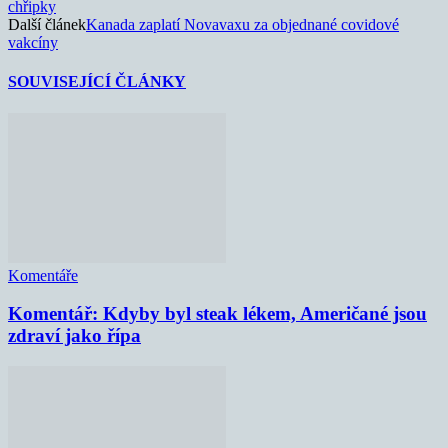
chřipky
Další článek
Kanada zaplatí Novavaxu za objednané covidové
vakcíny
SOUVISEJÍCÍ ČLÁNKY
Komentáře
Komentář: Kdyby byl steak lékem, Američané jsou
zdraví jako řípa