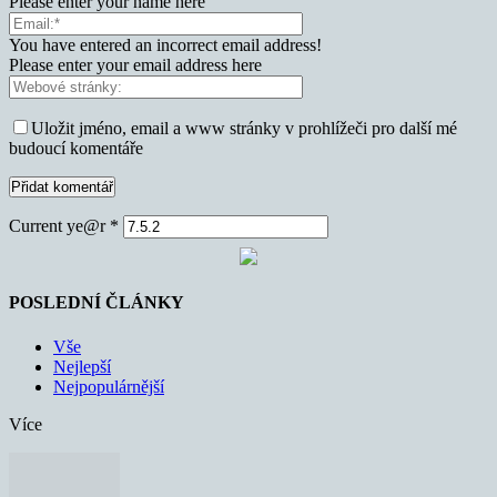
Please enter your name here
You have entered an incorrect email address!
Please enter your email address here
Uložit jméno, email a www stránky v prohlížeči pro další mé
budoucí komentáře
Current ye@r
*
POSLEDNÍ ČLÁNKY
Vše
Nejlepší
Nejpopulárnější
Více