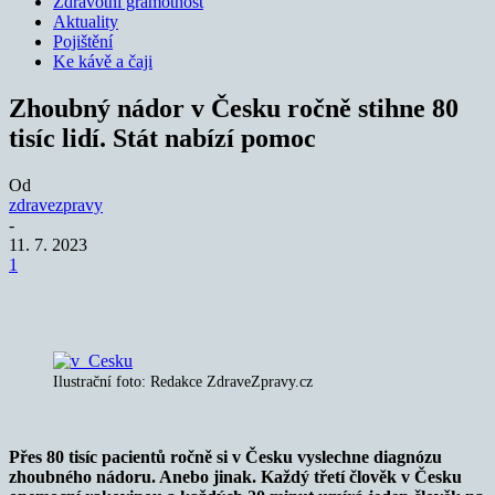
Zdravotní gramotnost
Aktuality
Pojištění
Ke kávě a čaji
Zhoubný nádor v Česku ročně stihne 80
tisíc lidí. Stát nabízí pomoc
Od
zdravezpravy
-
11. 7. 2023
1
Ilustrační foto: Redakce ZdraveZpravy.cz
Přes 80 tisíc pacientů ročně si v Česku vyslechne diagnózu
zhoubného nádoru. Anebo jinak. Každý třetí člověk v Česku