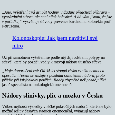
„Ano, vyšetření trvá asi půl hodiny, vyžaduje předchozí přípravu –
vyprázdnění střeva, ale není nijak bolestivé. A dá vám jistotu, že jste
v pořádku,“
vysvětluje důvody prevence karcinomu kolorekta prof.
Petruželka.
Kolonoskopie: Jak jsem navštívil své
nitro
Už při samotném vyšetření se podle něj dají odstranit polypy na
střevě, které by později vedly k rozvoji nádoru tlustého střeva.
„Moje doporučení zní: Od 45 let stoupá riziko vzniku nemoci a
operativní řešení se snižuje s pozdním odhalením nádoru, proto
přijďte při jakýchkoliv potížích. Raději zbytečně než pozdě,“
říká
jasně specialista na onkologická onemocnění.
Nádory slinivky, plic a mozku v Česku
Vůbec nejhorší výsledky v léčbě pokročilých nádorů, které ale bylo
možné řešit v časných stadiích onemocnění, vykazují nádory