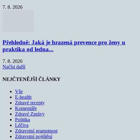
7. 8. 2026
Přehledně: Jaká je hrazená prevence pro ženy u
praktika od ledna...
7. 8. 2026
Načíst další
NEJČTENĚJŠÍ ČLÁNKY
Vše
E-health
Zdravé recepty
Komentáře
Zdravé Zprávy
Politika
Léčiva
Zdravotní gramotnost
Zdravotní pojištění