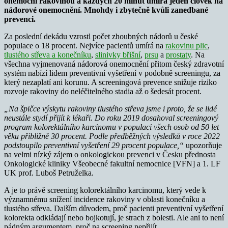
onemocní rakovinou a každých 20 minut umírá jeden člověk na
nádorové onemocnění. Mnohdy i zbytečně kvůli zanedbané
prevenci.
Za poslední dekádu vzrostl počet zhoubných nádorů u české
populace o 18 procent. Nejvíce pacientů umírá na
rakovinu plic
,
tlustého střeva a konečníku
,
slinivky břišní
,
prsu
a
prostaty
. Na
všechna vyjmenovaná nádorová onemocnění přitom český zdravotní
systém nabízí lidem preventivní vyšetření v podobně screeningu, za
který nezaplatí ani korunu. A screeningová prevence snižuje riziko
rozvoje rakoviny do neléčitelného stadia až o šedesát procent.
„Na špičce výskytu rakoviny tlustého střeva jsme i proto, že se lidé
neustále stydí přijít k lékaři. Do roku 2019 dosahoval screeningový
program kolorektálního karcinomu v populaci všech osob od 50 let
věku přibližně 30 procent. Podle předběžných výsledků v roce 2022
podstoupilo preventivní vyšetření 29 procent populace,“
upozorňuje
na velmi nízký zájem o onkologickou prevenci v Česku přednosta
Onkologické kliniky Všeobecné fakultní nemocnice [VFN] a 1. LF
UK prof. Luboš Petruželka.
A je to právě screening kolorektálního karcinomu, který vede k
významnému snížení incidence rakoviny v oblasti konečníku a
tlustého střeva. Dalším důvodem, proč pacienti preventivní vyšetření
kolorekta odkládají nebo bojkotují, je strach z bolesti. Ale ani to není
pádným argumentem, proč na screening nepřijít.