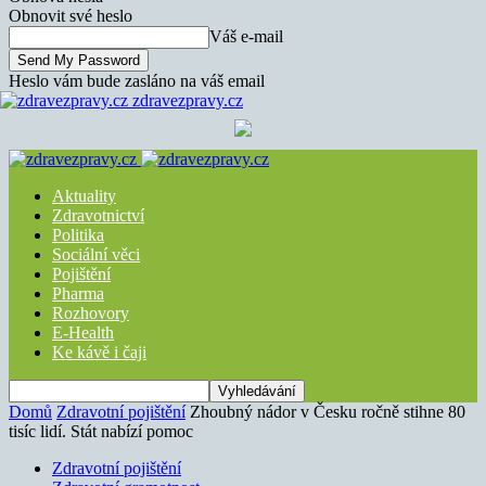
Obnovit své heslo
Váš e-mail
Heslo vám bude zasláno na váš email
zdravezpravy.cz
Aktuality
Zdravotnictví
Politika
Sociální věci
Pojištění
Pharma
Rozhovory
E-Health
Ke kávě i čaji
Domů
Zdravotní pojištění
Zhoubný nádor v Česku ročně stihne 80
tisíc lidí. Stát nabízí pomoc
Zdravotní pojištění