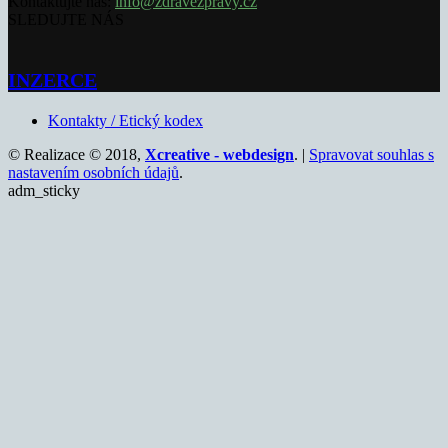
Kontaktujte nás:
info@zdravezpravy.cz
SLEDUJTE NÁS
INZERCE
Kontakty / Etický kodex
© Realizace © 2018,
Xcreative - webdesign
. |
Spravovat souhlas s
nastavením osobních údajů
.
adm_sticky