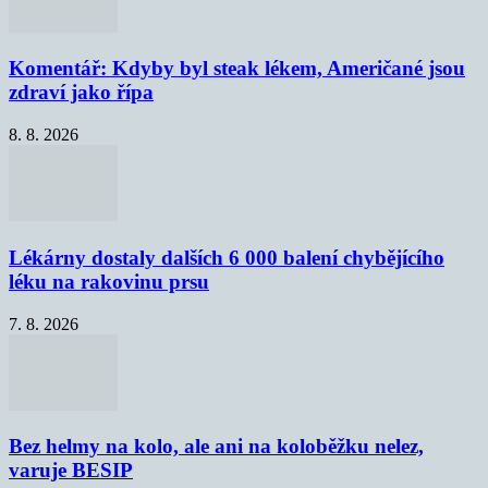
Komentář: Kdyby byl steak lékem, Američané jsou
zdraví jako řípa
8. 8. 2026
Lékárny dostaly dalších 6 000 balení chybějícího
léku na rakovinu prsu
7. 8. 2026
Bez helmy na kolo, ale ani na koloběžku nelez,
varuje BESIP