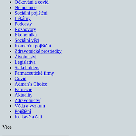
Očkování a covid
Nemocnice
Sociální pojištění
Lékárny
Podcasty
Rozhovory
Ekonomika
Sociální věci
Komerční pojištění
Zdravotnické prostředky
Životní styl
Legislativa
Stakeholders
Farmaceutické firmy
Covid
Adman´s Choice
Farmacie
Aktuality
Zdravotnictví
Věda a výzkum
Pojištění
Ke kávě a čaji
Více