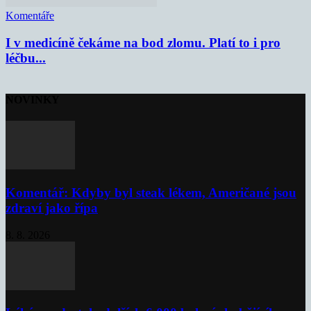
Komentáře
I v medicíně čekáme na bod zlomu. Platí to i pro
léčbu...
NOVINKY
Komentář: Kdyby byl steak lékem, Američané jsou
zdraví jako řípa
8. 8. 2026