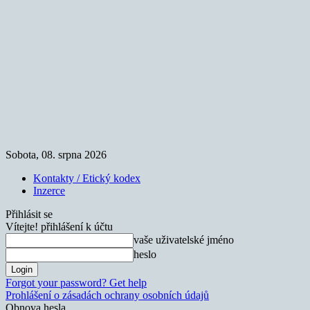
Sobota, 08. srpna 2026
Kontakty / Etický kodex
Inzerce
Přihlásit se
Vítejte! přihlášení k účtu
vaše uživatelské jméno
heslo
Forgot your password? Get help
Prohlášení o zásadách ochrany osobních údajů
Obnova hesla