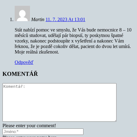
Martin
11. 7. 2023 At 13:01
Stát nabízí pomoc ve smyslu, že Vás bude nemocnice 8 – 10
měsíců studovat, udělají pár biopsií, ty poskytnou špatné
vzorky, nakonec podstoupíte x vyšetření a nakonec Vám
řeknou, že je pozdě cokoliv dělat, pacient do dvou let umírá.
Moje reálná zkušenost.
Odpověď
KOMENTÁŘ
Please enter your comment!