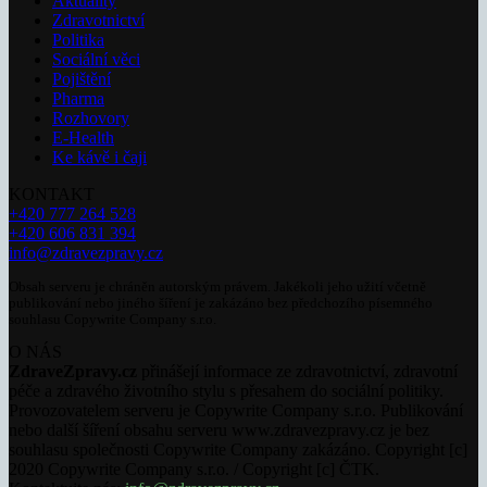
Aktuality
Zdravotnictví
Politika
Sociální věci
Pojištění
Pharma
Rozhovory
E-Health
Ke kávě i čaji
KONTAKT
+420 777 264 528
+420 606 831 394
info@zdravezpravy.cz
Obsah serveru je chráněn autorským právem. Jakékoli jeho užití včetně
publikování nebo jiného šíření je zakázáno bez předchozího písemného
souhlasu Copywrite Company s.r.o.
O NÁS
ZdraveZpravy.cz
přinášejí informace ze zdravotnictví, zdravotní
péče a zdravého životního stylu s přesahem do sociální politiky.
Provozovatelem serveru je Copywrite Company s.r.o. Publikování
nebo další šíření obsahu serveru www.zdravezpravy.cz je bez
souhlasu společnosti Copywrite Company zakázáno. Copyright [c]
2020 Copywrite Company s.r.o. / Copyright [c] ČTK.