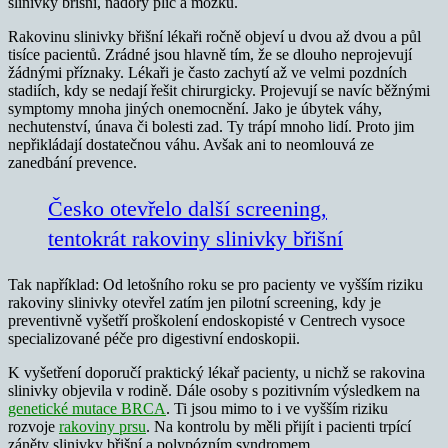
slinivky břišní, nádory plic a mozku.
Rakovinu slinivky břišní lékaři ročně objeví u dvou až dvou a půl
tisíce pacientů. Zrádné jsou hlavně tím, že se dlouho neprojevují
žádnými příznaky. Lékaři je často zachytí až ve velmi pozdních
stadiích, kdy se nedají řešit chirurgicky. Projevují se navíc běžnými
symptomy mnoha jiných onemocnění. Jako je úbytek váhy,
nechutenství, únava či bolesti zad. Ty trápí mnoho lidí. Proto jim
nepřikládají dostatečnou váhu. Avšak ani to neomlouvá ze
zanedbání prevence.
Česko otevřelo další screening,
tentokrát rakoviny slinivky břišní
Tak například: Od letošního roku se pro pacienty ve vyšším riziku
rakoviny slinivky otevřel zatím jen pilotní screening, kdy je
preventivně vyšetří proškolení endoskopisté v Centrech vysoce
specializované péče pro digestivní endoskopii.
K vyšetření doporučí praktický lékař pacienty, u nichž se rakovina
slinivky objevila v rodině. Dále osoby s pozitivním výsledkem na
genetické mutace BRCA
. Ti jsou mimo to i ve vyšším riziku
rozvoje
rakoviny prsu
. Na kontrolu by měli přijít i pacienti trpící
záněty slinivky břišní a polypózním syndromem.