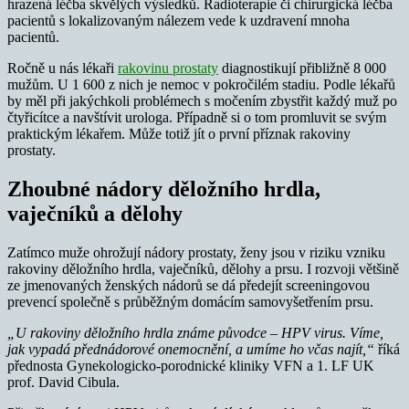
hrazená léčba skvělých výsledků. Radioterapie či chirurgická léčba
pacientů s lokalizovaným nálezem vede k uzdravení mnoha
pacientů.
Ročně u nás lékaři
rakovinu prostaty
diagnostikují přibližně 8 000
mužům. U 1 600 z nich je nemoc v pokročilém stadiu. Podle lékařů
by měl při jakýchkoli problémech s močením zbystřit každý muž po
čtyřicítce a navštívit urologa. Případně si o tom promluvit se svým
praktickým lékařem. Může totiž jít o první příznak rakoviny
prostaty.
Zhoubné nádory děložního hrdla,
vaječníků a dělohy
Zatímco muže ohrožují nádory prostaty, ženy jsou v riziku vzniku
rakoviny děložního hrdla, vaječníků, dělohy a prsu. I rozvoji většině
ze jmenovaných ženských nádorů se dá předejít screeningovou
prevencí společně s průběžným domácím samovyšetřením prsu.
„U rakoviny děložního hrdla známe původce – HPV virus. Víme,
jak vypadá přednádorové onemocnění, a umíme ho včas najít,“
říká
přednosta Gynekologicko-porodnické kliniky VFN a 1. LF UK
prof. David Cibula.