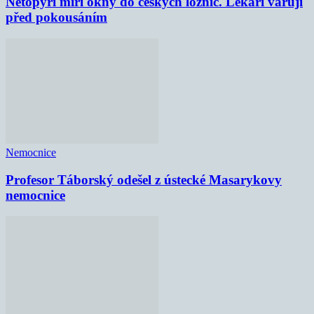
Netopýři míří okny do českých ložnic. Lékaři varují
před pokousáním
Nemocnice
Profesor Táborský odešel z ústecké Masarykovy
nemocnice