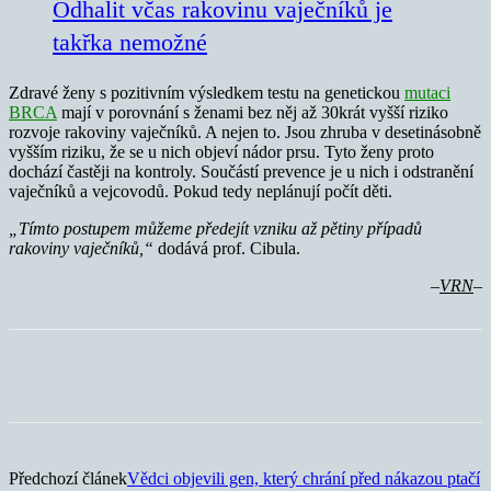
Odhalit včas rakovinu vaječníků je
takřka nemožné
Zdravé ženy s pozitivním výsledkem testu na genetickou
mutaci
BRCA
mají v porovnání s ženami bez něj až 30krát vyšší riziko
rozvoje rakoviny vaječníků. A nejen to. Jsou zhruba v desetinásobně
vyšším riziku, že se u nich objeví nádor prsu. Tyto ženy proto
dochází častěji na kontroly. Součástí prevence je u nich i odstranění
vaječníků a vejcovodů. Pokud tedy neplánují počít děti.
„Tímto postupem můžeme předejít vzniku až pětiny případů
rakoviny vaječníků,“
dodává prof. Cibula.
–
VRN
–
Předchozí článek
Vědci objevili gen, který chrání před nákazou ptačí