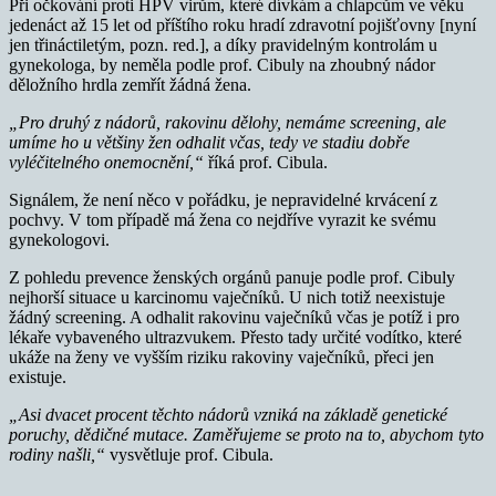
Při očkování proti HPV virům, které dívkám a chlapcům ve věku
jedenáct až 15 let od příštího roku hradí zdravotní pojišťovny [nyní
jen třináctiletým, pozn. red.], a díky pravidelným kontrolám u
gynekologa, by neměla podle prof. Cibuly na zhoubný nádor
děložního hrdla zemřít žádná žena.
„Pro druhý z nádorů, rakovinu dělohy, nemáme screening, ale
umíme ho u většiny žen odhalit včas, tedy ve stadiu dobře
vyléčitelného onemocnění,“
říká prof. Cibula.
Signálem, že není něco v pořádku, je nepravidelné krvácení z
pochvy. V tom případě má žena co nejdříve vyrazit ke svému
gynekologovi.
Z pohledu prevence ženských orgánů panuje podle prof. Cibuly
nejhorší situace u karcinomu vaječníků. U nich totiž neexistuje
žádný screening. A odhalit rakovinu vaječníků včas je potíž i pro
lékaře vybaveného ultrazvukem. Přesto tady určité vodítko, které
ukáže na ženy ve vyšším riziku rakoviny vaječníků, přeci jen
existuje.
„Asi dvacet procent těchto nádorů vzniká na základě genetické
poruchy, dědičné mutace. Zaměřujeme se proto na to, abychom tyto
rodiny našli,“
vysvětluje prof. Cibula.