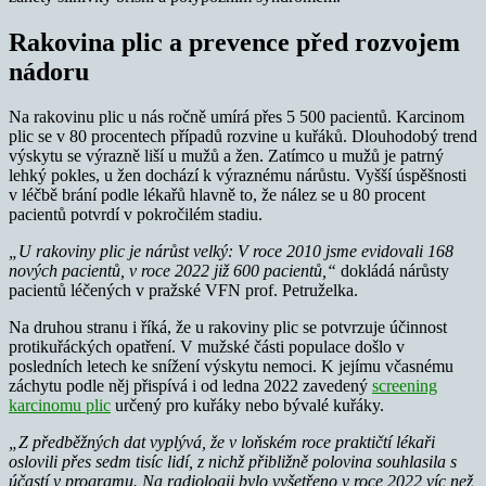
Rakovina plic a prevence před rozvojem
nádoru
Na rakovinu plic u nás ročně umírá přes 5 500 pacientů. Karcinom
plic se v 80 procentech případů rozvine u kuřáků. Dlouhodobý trend
výskytu se výrazně liší u mužů a žen. Zatímco u mužů je patrný
lehký pokles, u žen dochází k výraznému nárůstu. Vyšší úspěšnosti
v léčbě brání podle lékařů hlavně to, že nález se u 80 procent
pacientů potvrdí v pokročilém stadiu.
„U rakoviny plic je nárůst velký: V roce 2010 jsme evidovali 168
nových pacientů, v roce 2022 již 600 pacientů,“
dokládá nárůsty
pacientů léčených v pražské VFN prof. Petruželka.
Na druhou stranu i říká, že u rakoviny plic se potvrzuje účinnost
protikuřáckých opatření. V mužské části populace došlo v
posledních letech ke snížení výskytu nemoci. K jejímu včasnému
záchytu podle něj přispívá i od ledna 2022 zavedený
screening
karcinomu plic
určený pro kuřáky nebo bývalé kuřáky.
„Z předběžných dat vyplývá, že v loňském roce praktičtí lékaři
oslovili přes sedm tisíc lidí, z nichž přibližně polovina souhlasila s
účastí v programu. Na radiologii bylo vyšetřeno v roce 2022 víc než