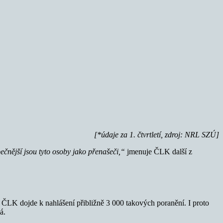
[*údaje za 1. čtvrtletí, zdroj: NRL SZÚ]
ečnější jsou tyto osoby jako přenašeči,“
jmenuje ČLK další z
e ČLK dojde k nahlášení přibližně 3 000 takových poranění. I proto
á.