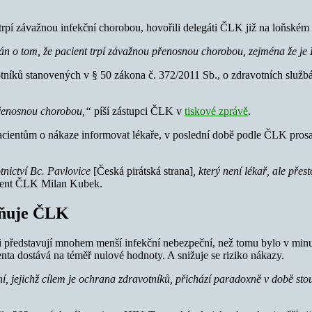
trpí závažnou infekční chorobou, hovořili delegáti ČLK již na loňském sj
n o tom, že pacient trpí závažnou přenosnou chorobou, zejména že je 
níků stanovených v § 50 zákona č. 372/2011 Sb., o zdravotních službách
 přenosnou chorobou,“
píší zástupci ČLK v
tiskové zprávě
.
ientům o nákaze informovat lékaře, v poslední době podle ČLK prosazují
tnictví Bc. Pavlovice
[Česká pirátská strana]
, který není lékař, ale pře
ident ČLK Milan Kubek.
rňuje ČLK
enti představují mnohem menší infekční nebezpeční, než tomu bylo v min
enta dostává na téměř nulové hodnoty. A snižuje se riziko nákazy.
, jejichž cílem je ochrana zdravotníků, přichází paradoxně v době st