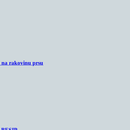
u na rakovinu prsu
je BESIP