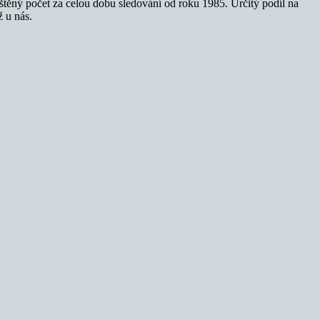
štěný počet za celou dobu sledování od roku 1985. Určitý podíl na
ž u nás.