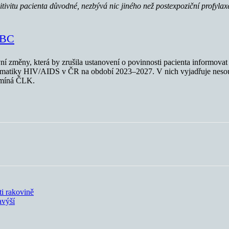
tivitu pacienta důvodné, nezbývá nic jiného než postexpoziční profyla
 TBC
vní změny, která by zrušila ustanovení o povinnosti pacienta informova
ematiky HIV/AIDS v ČR na období 2023–2027. V nich vyjadřuje nesou
pomíná ČLK.
ti rakovině
avýší