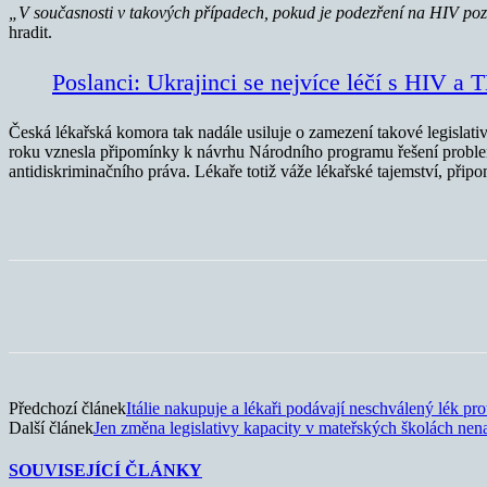
„V současnosti v takových případech, pokud je podezření na HIV pozi
hradit.
Poslanci: Ukrajinci se nejvíce léčí s HIV a
Česká lékařská komora tak nadále usiluje o zamezení takové legislati
roku vznesla připomínky k návrhu Národního programu řešení probl
antidiskriminačního práva. Lékaře totiž váže lékařské tajemství, při
Sdílet
Předchozí článek
Itálie nakupuje a lékaři podávají neschválený lék pro
Další článek
Jen změna legislativy kapacity v mateřských školách nen
SOUVISEJÍCÍ ČLÁNKY