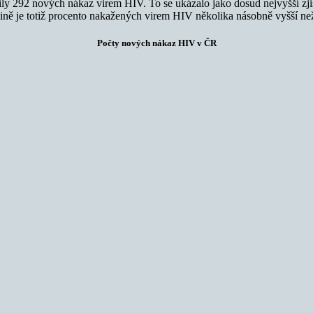
ily 292 nových nákaz virem HIV. To se ukázalo jako dosud nejvyšší zji
ajině je totiž procento nakažených virem HIV několika násobně vyšší ne
Počty nových nákaz HIV v ČR