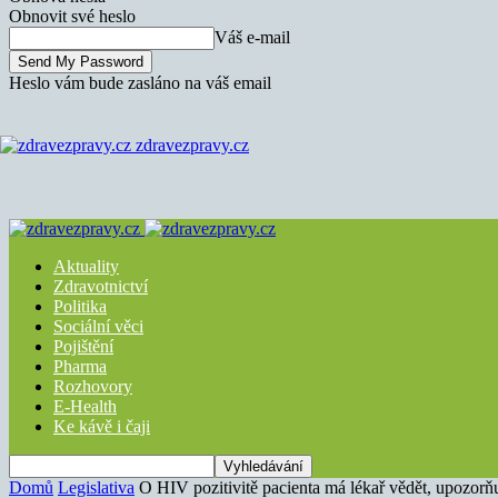
Obnovit své heslo
Váš e-mail
Heslo vám bude zasláno na váš email
zdravezpravy.cz
Aktuality
Zdravotnictví
Politika
Sociální věci
Pojištění
Pharma
Rozhovory
E-Health
Ke kávě i čaji
Domů
Legislativa
O HIV pozitivitě pacienta má lékař vědět, upozor