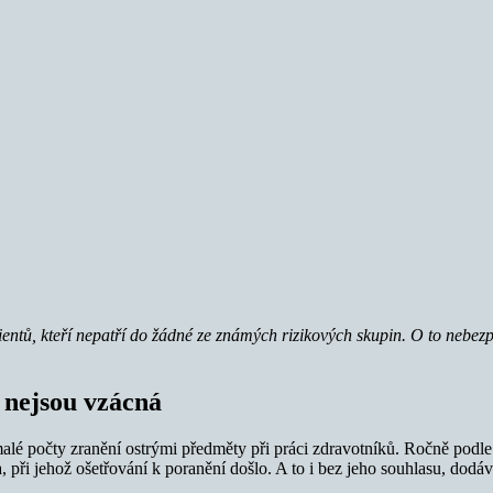
ntů, kteří nepatří do žádné ze známých rizikových skupin. O to nebezp
 nejsou vzácná
emalé počty zranění ostrými předměty při práci zdravotníků. Ročně podl
při jehož ošetřování k poranění došlo. A to i bez jeho souhlasu, dodáv