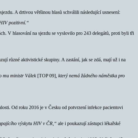
ezdu. A drtivou většinou hlasů schválili následující usnesení:
HIV pozitivní.“
. V hlasování na sjezdu se vyslovilo pro 243 delegátů, proti byli tři
 různé aktivistické skupiny. A zastání, jak se zdá, mají už i na
sto mu ministr Válek
[TOP 09]
, který nemá žádného náměstka pro
ulosti. Od roku 2016 je v Česku od potvrzení infekce pacientovi
oupajícího výskytu HIV v ČR,“
ale i poukazují zástupci lékařské