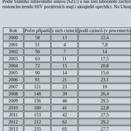
Podle Státního zdravotního ústavu [SZÚ] u nás loni laboratoře zachyt
rostoucím trendu HIV pozitivních mají i ukrajinští uprchlíci. Na Ukr
Rok
Počet případů
z nich cizinců
podíl cizinců (v procentech)
2000
58
13
22,4
2001
51
4
7,8
2002
50
7
14
2003
63
11
17,5
2004
72
15
20,8
2005
90
14
15,6
2006
91
21
23,1
2007
121
23
19
2008
148
39
26,4
2009
156
46
29,5
2010
180
41
22,8
2011
153
42
27,5
2012
212
62
29,2
2013
235
65
27,7