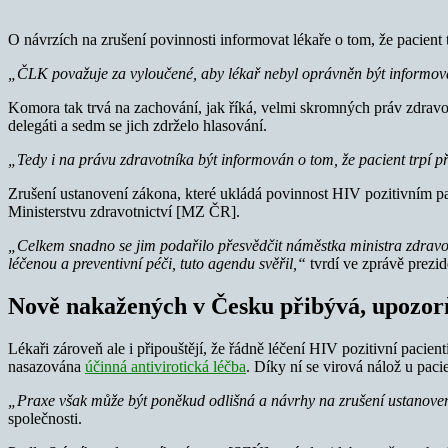
O návrzích na zrušení povinnosti informovat lékaře o tom, že pacient 
„ČLK považuje za vyloučené, aby lékař nebyl oprávněn být informová
Komora tak trvá na zachování, jak říká, velmi skromných práv zdravot
delegáti a sedm se jich zdrželo hlasování.
„Tedy i na právu zdravotníka být informován o tom, že pacient trpí
Zrušení ustanovení zákona, které ukládá povinnost HIV pozitivním pac
Ministerstvu zdravotnictví [MZ ČR].
„Celkem snadno se jim podařilo přesvědčit náměstka ministra zdravo
léčenou a preventivní péči, tuto agendu svěřil,“
tvrdí ve zprávě prez
Nově nakažených v Česku přibývá, upozo
Lékaři zároveň ale i připouštějí, že řádně léčení HIV pozitivní paci
nasazována
účinná antivirotická léčba
. Díky ní se virová nálož u paci
„Praxe však může být poněkud odlišná a návrhy na zrušení ustanovení
společnosti.