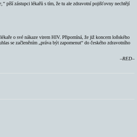
xe,“
píší zástupci lékařů s tím, že tu ale zdravotní pojišťovny nechtějí
t lékaře o své nákaze virem HIV. Připomíná, že již koncem loňského
hlas se začleněním „práva být zapomenut“ do českého zdravotního
–RED–