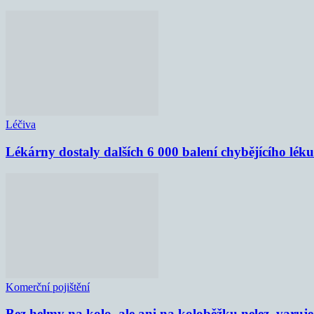
Léčiva
Lékárny dostaly dalších 6 000 balení chybějícího lék
Komerční pojištění
Bez helmy na kolo, ale ani na koloběžku nelez, varu