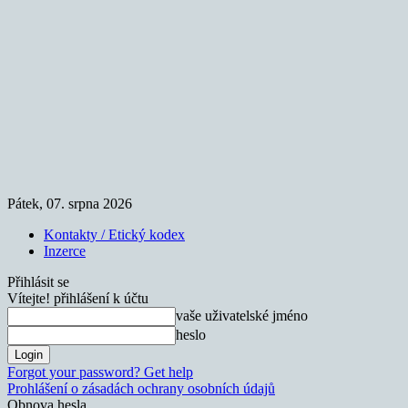
Pátek, 07. srpna 2026
Kontakty / Etický kodex
Inzerce
Přihlásit se
Vítejte! přihlášení k účtu
vaše uživatelské jméno
heslo
Forgot your password? Get help
Prohlášení o zásadách ochrany osobních údajů
Obnova hesla