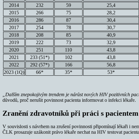
2014
232
59
25,4
2015
266
75
28,2
2016
286
87
30,4
2017
254
78
30,7
2018
208
85
40,9
2019
222
73
32,9
2020
251
110
43,8
2021
233 (51*)
102
43,8
2022
292 (57*)
166
56,8
2023 (1Q)
66*
35*
53*
„Dalším znepokojivým trendem je nárůst nových HIV pozitivních pacie
důvodů, proč nerušit povinnost pacienta informovat o infekci lékaře.
Zranění zdravotníků při práci s pacientem
V souvislosti s návrhem na zrušení povinnosti připomínají lékaři i n
ČLK prosazuje uzákonit právo lékaře nechat na HIV testovat pacienta, 