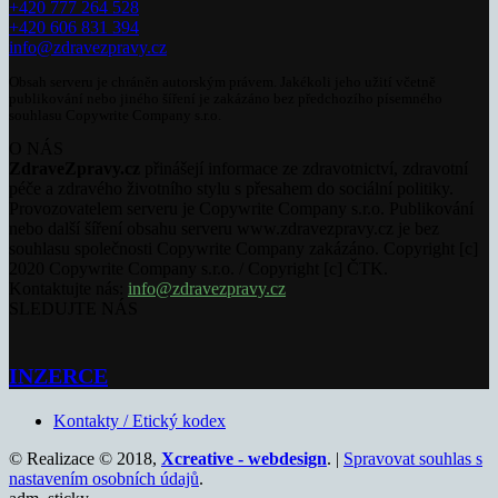
+420 777 264 528
+420 606 831 394
info@zdravezpravy.cz
Obsah serveru je chráněn autorským právem. Jakékoli jeho užití včetně
publikování nebo jiného šíření je zakázáno bez předchozího písemného
souhlasu Copywrite Company s.r.o.
O NÁS
ZdraveZpravy.cz
přinášejí informace ze zdravotnictví, zdravotní
péče a zdravého životního stylu s přesahem do sociální politiky.
Provozovatelem serveru je Copywrite Company s.r.o. Publikování
nebo další šíření obsahu serveru www.zdravezpravy.cz je bez
souhlasu společnosti Copywrite Company zakázáno. Copyright [c]
2020 Copywrite Company s.r.o. / Copyright [c] ČTK.
Kontaktujte nás:
info@zdravezpravy.cz
SLEDUJTE NÁS
INZERCE
Kontakty / Etický kodex
© Realizace © 2018,
Xcreative - webdesign
. |
Spravovat souhlas s
nastavením osobních údajů
.