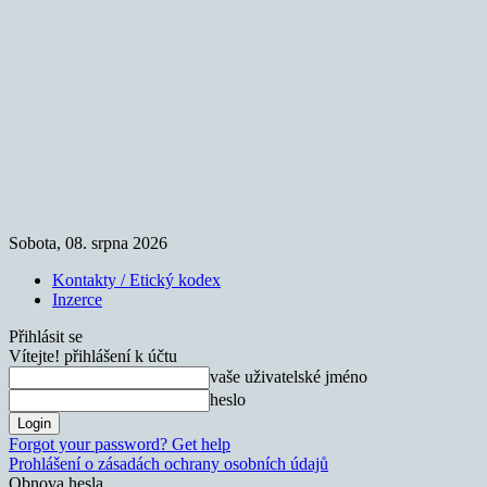
Sobota, 08. srpna 2026
Kontakty / Etický kodex
Inzerce
Přihlásit se
Vítejte! přihlášení k účtu
vaše uživatelské jméno
heslo
Forgot your password? Get help
Prohlášení o zásadách ochrany osobních údajů
Obnova hesla