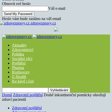
Obnovit své heslo
Váš e-mail
Heslo vám bude zasláno na váš email
zdravezpravy.cz
Aktuality
Zdravotnictví
Politika
Sociální věci
Pojištění
Pharma
Rozhovory
E-Health
Ke kávě i čaji
Domů
Zdravotní pojištění
Drahé inkontinenční pomůcky ohrožují
zdraví pacientů
Zdravotní pojištění