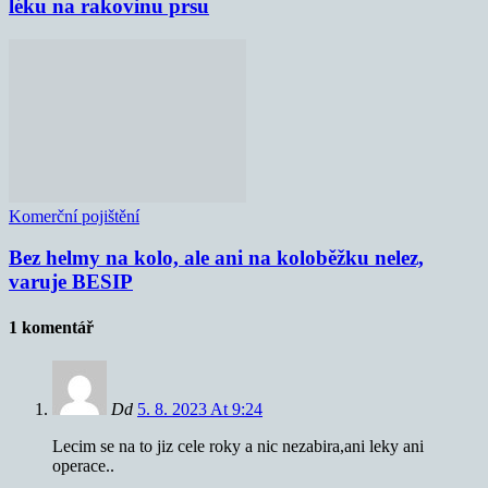
léku na rakovinu prsu
Komerční pojištění
Bez helmy na kolo, ale ani na koloběžku nelez,
varuje BESIP
1 komentář
Dd
5. 8. 2023 At 9:24
Lecim se na to jiz cele roky a nic nezabira,ani leky ani
operace..