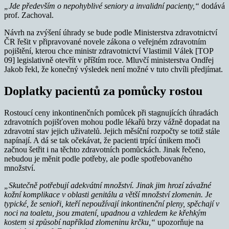
„Jde především o nepohyblivé seniory a invalidní pacienty,“
dodává
prof. Zachoval.
Návrh na zvýšení úhrady se bude podle Ministerstva zdravotnictví
ČR řešit v připravované novele zákona o veřejném zdravotním
pojištění, kterou chce ministr zdravotnictví Vlastimil Válek [TOP
09] legislativně otevřít v příštím roce. Mluvčí ministerstva Ondřej
Jakob řekl, že konečný výsledek není možné v tuto chvíli předjímat.
Doplatky pacientů za pomůcky rostou
Rostoucí ceny inkontinenčních pomůcek při stagnujících úhradách
zdravotních pojišťoven mohou podle lékařů brzy vážně dopadat na
zdravotní stav jejich uživatelů. Jejich měsíční rozpočty se totiž stále
napínají. A dá se tak očekávat, že pacienti trpící únikem moči
začnou šetřit i na těchto zdravotních pomůckách. Jinak řečeno,
nebudou je měnit podle potřeby, ale podle spotřebovaného
množství.
„Skutečně potřebují adekvátní množství. Jinak jim hrozí závažné
kožní komplikace v oblasti genitálu a větší množství zlomenin. Je
typické, že senioři, kteří nepoužívají inkontinenční pleny, spěchají v
noci na toaletu, jsou zmatení, upadnou a vzhledem ke křehkým
kostem si způsobí například zlomeninu krčku,“
upozorňuje na