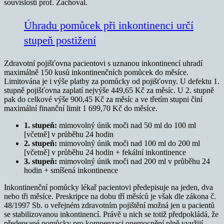
souvislosti prof. Zachoval.
Úhradu pomůcek při inkontinenci určí
stupeň postižení
Zdravotní pojišťovna pacientovi s uznanou inkontinencí uhradí
maximálně 150 kusů inkontinenčních pomůcek do měsíce.
Limitována je i výše platby za pomůcky od pojišťovny. U defektu 1.
stupně pojišťovna zaplatí nejvýše 449,65 Kč za měsíc. U 2. stupně
pak do celkové výše 900,45 Kč za měsíc a ve třetím stupni činí
maximální finanční limit 1 699,70 Kč do měsíce.
1. stupeň:
mimovolný únik moči nad 50 ml do 100 ml
[včetně] v průběhu 24 hodin
2. stupeň:
mimovolný únik moči nad 100 ml do 200 ml
[včetně] v průběhu 24 hodin + fekální inkontinence
3. stupeň:
mimovolný únik moči nad 200 ml v průběhu 24
hodin + smíšená inkontinence
Inkontinenční pomůcky lékař pacientovi předepisuje na jeden, dva
nebo tři měsíce. Preskripce na dobu tří měsíců je však dle zákona č.
48/1997 Sb. o veřejném zdravotním pojištění možná jen u pacientů
se stabilizovanou inkontinencí. Právě u nich se totiž předpokládá, že
předepsané pomůcky pro kompenzaci onemocnění plně využijí.