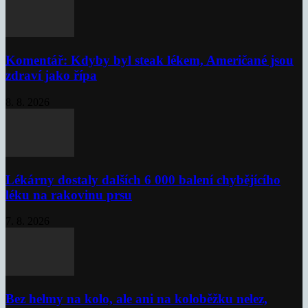
Komentář: Kdyby byl steak lékem, Američané jsou
zdraví jako řípa
8. 8. 2026
Lékárny dostaly dalších 6 000 balení chybějícího
léku na rakovinu prsu
7. 8. 2026
Bez helmy na kolo, ale ani na koloběžku nelez,