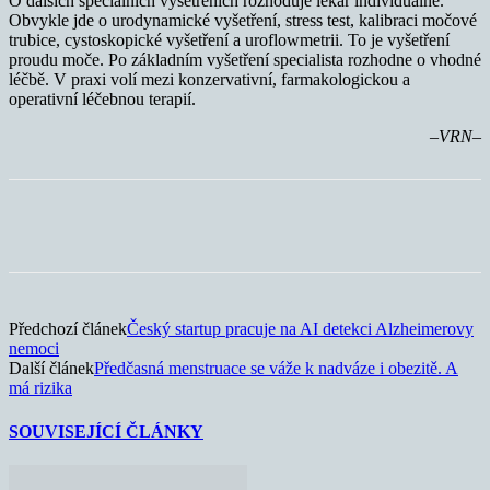
O dalších speciálních vyšetřeních rozhoduje lékař individuálně.
Obvykle jde o urodynamické vyšetření, stress test, kalibraci močové
trubice, cystoskopické vyšetření a uroflowmetrii. To je vyšetření
proudu moče. Po základním vyšetření specialista rozhodne o vhodné
léčbě. V praxi volí mezi konzervativní, farmakologickou a
operativní léčebnou terapií.
–VRN–
Předchozí článek
Český startup pracuje na AI detekci Alzheimerovy
nemoci
Další článek
Předčasná menstruace se váže k nadváze i obezitě. A
má rizika
SOUVISEJÍCÍ ČLÁNKY