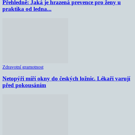
Přehledně: Jaká je hrazená prevence pro ženy u
praktika od ledna...
Zdravotní gramotnost
Netopýři míří okny do českých ložnic. Lékaři varují
před pokousáním