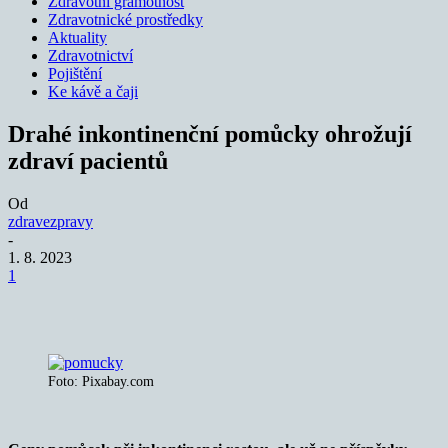
Zdravotní gramotnost
Zdravotnické prostředky
Aktuality
Zdravotnictví
Pojištění
Ke kávě a čaji
Drahé inkontinenční pomůcky ohrožují
zdraví pacientů
Od
zdravezpravy
-
1. 8. 2023
1
Foto: Pixabay.com