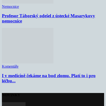
Nemocnice
Profesor Táborský odešel z ústecké Masarykovy
nemocnice
Komentáře
I v medicíně čekáme na bod zlomu. Platí to i pro
léčbu...
NOVINKY