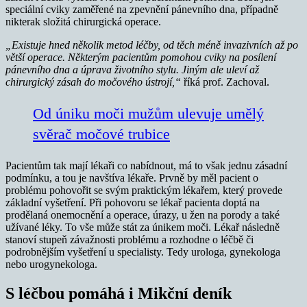
speciální cviky zaměřené na zpevnění pánevního dna, případně
nikterak složitá chirurgická operace.
„Existuje hned několik metod léčby, od těch méně invazivních až po
větší operace. Některým pacientům pomohou cviky na posílení
pánevního dna a úprava životního stylu. Jiným ale uleví až
chirurgický zásah do močového ústrojí,“
říká prof. Zachoval.
Od úniku moči mužům ulevuje umělý
svěrač močové trubice
Pacientům tak mají lékaři co nabídnout, má to však jednu zásadní
podmínku, a tou je navštíva lékaře. Prvně by měl pacient o
problému pohovořit se svým praktickým lékařem, který provede
základní vyšetření. Při pohovoru se lékař pacienta doptá na
prodělaná onemocnění a operace, úrazy, u žen na porody a také
užívané léky. To vše může stát za únikem moči. Lékař následně
stanoví stupeň závažnosti problému a rozhodne o léčbě či
podrobnějším vyšetření u specialisty. Tedy urologa, gynekologa
nebo urogynekologa.
S léčbou pomáhá i Mikční deník