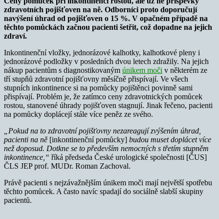
Ceny pomůcek při inkontinenci rostou, ale už ne příspěvky
zdravotních pojišťoven na ně. Odborníci proto doporučují
navýšení úhrad od pojišťoven o 15 %. V opačném případě na
těchto pomůckách začnou pacienti šetřit, což dopadne na jejich
zdraví.
Inkontinenční vložky, jednorázové kalhotky, kalhotkové pleny i
jednorázové podložky v posledních dvou letech zdražily. Na jejich
nákup pacientům s diagnostikovaným
únikem moči
v některém ze
tří stupňů zdravotní pojišťovny měsíčně přispívají. Ve všech
stupních inkontinence si na pomůcky pojištěnci povinně sami
přispívají. Problém je, že zatímco ceny zdravotnických pomůcek
rostou, stanovené úhrady pojišťoven stagnují. Jinak řečeno, pacienti
na pomůcky doplácejí stále více peněz ze svého.
„Pokud na to zdravotní pojišťovny nezareagují zvýšením úhrad,
pacienti na ně
[inkontinenční pomůcky]
budou muset doplácet více
než doposud. Dotkne se to především nemocných s třetím stupněm
inkontinence,“
říká předseda České urologické společnosti [ČUS]
ČLS JEP prof. MUDr. Roman Zachoval.
Právě pacienti s nejzávažnějším únikem moči mají největší spotřebu
těchto pomůcek. A často navíc spadají do sociálně slabší skupiny
pacientů.