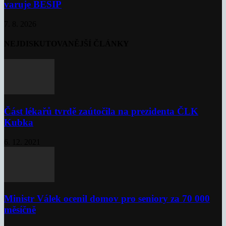
varuje BESIP
7. 8. 2026
NEJDISKUTOVANĚJŠÍ ČLÁNKY
Část lékařů tvrdě zaútočila na prezidenta ČLK
Kubka
6. 12. 2021
Ministr Válek ocenil domov pro seniory za 70 000
měsíčně