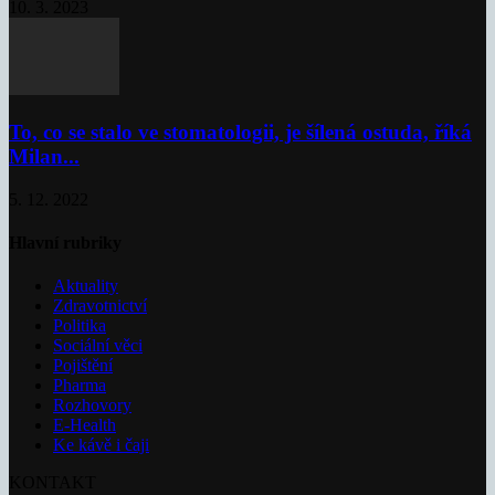
10. 3. 2023
To, co se stalo ve stomatologii, je šílená ostuda, říká
Milan...
5. 12. 2022
Hlavní rubriky
Aktuality
Zdravotnictví
Politika
Sociální věci
Pojištění
Pharma
Rozhovory
E-Health
Ke kávě i čaji
KONTAKT