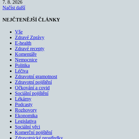
7. 8. 2026
Načíst další
NEJČTENĚJŠÍ ČLÁNKY
Vše
Zdravé Zprávy
E-health
Zdravé recepty
Komentáře
Nemocnice
Politika
Léčiva
Zdravotní gramotnost
Zdravotní pojištění
Očkování a covid
Sociální pojištění
Lékárny
Podcasty
Rozhovory
Ekonomika
Legislativa
Sociální věci
Komerční pojištění
Zdravotnické prostředky