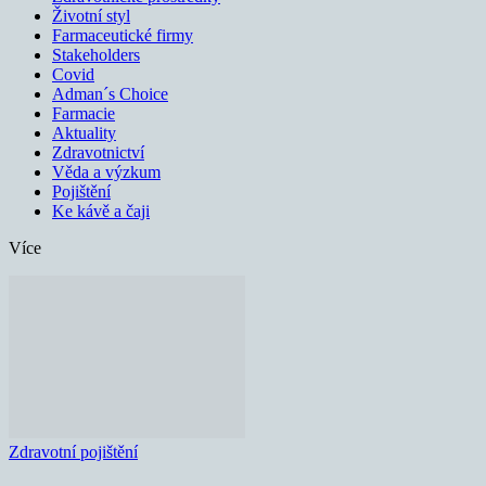
Životní styl
Farmaceutické firmy
Stakeholders
Covid
Adman´s Choice
Farmacie
Aktuality
Zdravotnictví
Věda a výzkum
Pojištění
Ke kávě a čaji
Více
Zdravotní pojištění