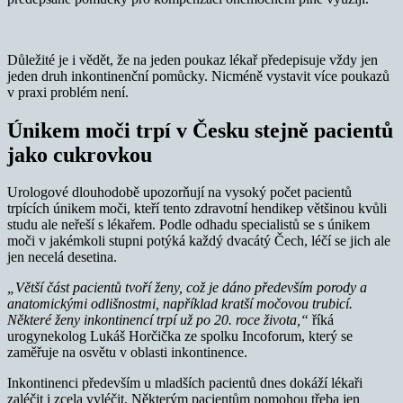
Důležité je i vědět, že na jeden poukaz lékař předepisuje vždy jen
jeden druh inkontinenční pomůcky. Nicméně vystavit více poukazů
v praxi problém není.
Únikem moči trpí v Česku stejně pacientů
jako cukrovkou
Urologové dlouhodobě upozorňují na vysoký počet pacientů
trpících únikem moči, kteří tento zdravotní hendikep většinou kvůli
studu ale neřeší s lékařem. Podle odhadu specialistů se s únikem
moči v jakémkoli stupni potýká každý dvacátý Čech, léčí se jich ale
jen necelá desetina.
„Větší část pacientů tvoří ženy, což je dáno především porody a
anatomickými odlišnostmi, například kratší močovou trubicí.
Některé ženy inkontinencí trpí už po 20. roce života,“
říká
urogynekolog Lukáš Horčička ze spolku Incoforum, který se
zaměřuje na osvětu v oblasti inkontinence.
Inkontinenci především u mladších pacientů dnes dokáží lékaři
zaléčit i zcela vyléčit. Některým pacientům pomohou třeba jen