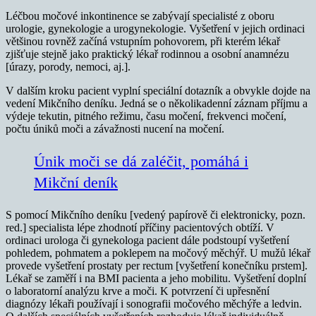
Léčbou močové inkontinence se zabývají specialisté z oboru
urologie, gynekologie a urogynekologie. Vyšetření v jejich ordinaci
většinou rovněž začíná vstupním pohovorem, při kterém lékař
zjišťuje stejně jako praktický lékař rodinnou a osobní anamnézu
[úrazy, porody, nemoci, aj.].
V dalším kroku pacient vyplní speciální dotazník a obvykle dojde na
vedení Mikčního deníku. Jedná se o několikadenní záznam příjmu a
výdeje tekutin, pitného režimu, času močení, frekvenci močení,
počtu úniků moči a závažnosti nucení na močení.
Únik moči se dá zaléčit, pomáhá i
Mikční deník
S pomocí Mikčního deníku [vedený papírově či elektronicky, pozn.
red.] specialista lépe zhodnotí příčiny pacientových obtíží. V
ordinaci urologa či gynekologa pacient dále podstoupí vyšetření
pohledem, pohmatem a poklepem na močový měchýř. U mužů lékař
provede vyšetření prostaty per rectum [vyšetření konečníku prstem].
Lékař se zaměří i na BMI pacienta a jeho mobilitu. Vyšetření doplní
o laboratorní analýzu krve a moči. K potvrzení či upřesnění
diagnózy lékaři používají i sonografii močového měchýře a ledvin.