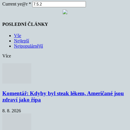
Current ye@r
*
POSLEDNÍ ČLÁNKY
Vše
Nejlepší
Nejpopulárnější
Více
Komentář: Kdyby byl steak lékem, Američané jsou
zdraví jako řípa
8. 8. 2026