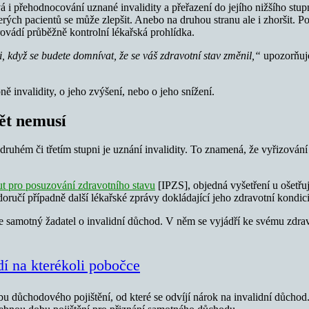
 i přehodnocování uznané invalidity a přeřazení do jejího nižšího stup
ých pacientů se může zlepšit. Anebo na druhou stranu ale i zhoršit. Posu
rovádí průběžně kontrolní lékařská prohlídka.
 když se budete domnívat, že se váš zdravotní stav změnil,“
upozorňuje
 invalidity, o jeho zvýšení, nebo o jeho snížení.
dět nemusí
uhém či třetím stupni je uznání invalidity. To znamená, že vyřizování 
tut pro posuzování zdravotního stavu
[IPZS], objedná vyšetření u ošetřuj
ručí případně další lékařské zprávy dokládající jeho zdravotní kondici
e samotný žadatel o invalidní důchod. V něm se vyjádří ke svému zdra
dí na kterékoli pobočce
u důchodového pojištění, od které se odvíjí nárok na invalidní důchod.