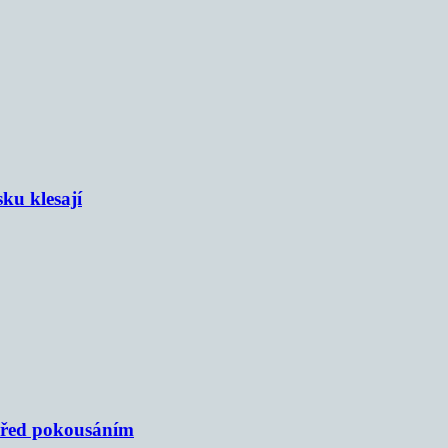
sku klesají
 před pokousáním