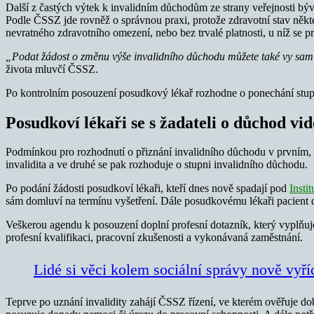
Další z častých výtek k invalidním důchodům ze strany veřejnosti bývá
Podle ČSSZ jde rovněž o správnou praxi, protože zdravotní stav někter
nevratného zdravotního omezení, nebo bez trvalé platnosti, u níž se p
„Podat žádost o změnu výše invalidního důchodu můžete také vy sami,
života mluvčí ČSSZ.
Po kontrolním posouzení posudkový lékař rozhodne o ponechání stupně
Posudkoví lékaři se s žadateli o důchod vi
Podmínkou pro rozhodnutí o přiznání invalidního důchodu v prvním, dr
invalidita a ve druhé se pak rozhoduje o stupni invalidního důchodu.
Po podání žádosti posudkoví lékaři, kteří dnes nově spadají pod
Insti
sám domluví na termínu vyšetření. Dále posudkovému lékaři pacient do
Veškerou agendu k posouzení doplní profesní dotazník, který vyplňuj
profesní kvalifikaci, pracovní zkušenosti a vykonávaná zaměstnání.
Lidé si věci kolem sociální správy nově vyří
Teprve po uznání invalidity zahájí ČSSZ řízení, ve kterém ověřuje dob