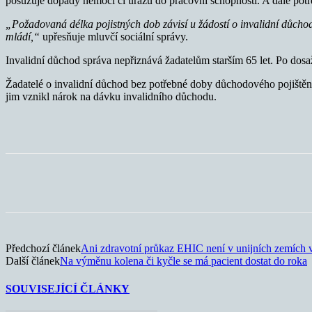
posuzuje dopady nemoci či úrazu do pracovní schopnosti. A dále pot
„Požadovaná délka pojistných dob závisí u žádostí o invalidní důchod
mládí,“
upřesňuje mluvčí sociální správy.
Invalidní důchod správa nepřiznává žadatelům starším 65 let. Po dos
Žadatelé o invalidní důchod bez potřebné doby důchodového pojištění
jim vznikl nárok na dávku invalidního důchodu.
Sdílet
Předchozí článek
Ani zdravotní průkaz EHIC není v unijních zemích 
Další článek
Na výměnu kolena či kyčle se má pacient dostat do roka
SOUVISEJÍCÍ ČLÁNKY