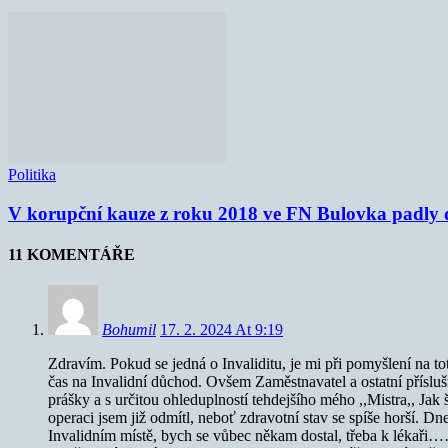
Politika
V korupční kauze z roku 2018 ve FN Bulovka padly d
11 KOMENTÁŘE
Bohumil
17. 2. 2024 At 9:19
Zdravím. Pokud se jedná o Invaliditu, je mi při pomyšlení na t
čas na Invalidní důchod. Ovšem Zaměstnavatel a ostatní přísluš
prášky a s určitou ohleduplností tehdejšího mého ,,Mistra,, Jak 
operaci jsem již odmítl, neboť zdravotní stav se spíše horší. D
Invalidním místě, bych se vůbec někam dostal, třeba k lékaři……