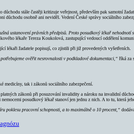
o důchodu stále častěji kritizuje veřejnost, především pak samotní žada
upni důchodu osobně ani neviděl. Vedení České správy sociálního zabezp
íslušná ustanovení právních předpisů. Proto posudkový lékař nehodnot
dkového lékaře Tereza Koukolová, zastupující vedoucí oddělení komun
cí lékaři žadatele popisují, co zjistili při již provedených vyšetřeních.
potřebujeme ověřit nesrovnalosti v podkladové dokumentaci,“
říká za
cké medicíny, tak i zákonů sociálního zabezpečení.
 platných zákonů při posuzování invalidity a nároku na invalidní důchod
i nemocemi posudkový lékař stanoví jen jednu z nich. A to tu, která je
ru poklesu pracovní schopnosti, a to maximálně o 10 procent,“
dodává
iagnózu