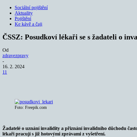
Sociální pojištění
Aktuality
Pojištění
Ke kávě a čaji
ČSSZ: Posudkoví lékaři se s žadateli o inv
Od
zdravezpravy
-
16. 2. 2024
11
Sdílet
Foto: Freepik.com
Žadatelé o uznání invalidity a přiznání invalidního důchodu často 
lékaři pracují s již hotovými zprávami z vyšetření.