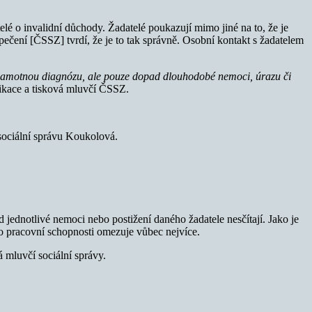
telé o invalidní důchody. Žadatelé poukazují mimo jiné na to, že je
ečení [ČSSZ] tvrdí, že je to tak správně. Osobní kontakt s žadatelem
í samotnou diagnózu, ale pouze dopad dlouhodobé nemoci, úrazu či
ikace a tisková mluvčí ČSSZ.
 sociální správu Koukolová.
 jednotlivé nemoci nebo postižení daného žadatele nesčítají. Jako je
ho pracovní schopnosti omezuje vůbec nejvíce.
 mluvčí sociální správy.