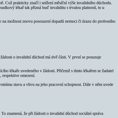
ně. Což prakticky značí i snížení měsíční výše invalidního důchodu.
dkový lékař tak přizná buď invaliditu s trvalou platností, to u
 na možnost znovu posouzení dopadů nemoci či úrazu do profesního
žádosti o invalidní důchod má dvě části. V první se posuzuje
ícího lékaře uvedeného v žádosti. Přičemž s tímto lékařem se žadatel
, respektive omezení.
votnímu stavu a vlivu na jeho pracovní schopnost. Dále v něm uvede
 To znamená, že při žádosti o invalidní důchod sociální správa