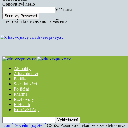
Obnovit své heslo
Váš e-mail
Heslo vám bude zasláno na váš email
zdravezpravy.cz
Aktuality
Zdravotnictví
Politika
Sociální věci
Pojištění
Pharma
Rozhovory
E-Health
Ke kávě i čaji
Domů
Sociální pojištění
ČSSZ: Posudkoví lékaři se s žadateli o inval