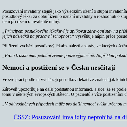
Posuzování invalidity stejně jako výsledkům řízení o stupni invalidníh
posudkový lékař za dobu řízení o uznání invalidity a rozhodnutí o st
není při řízení o invaliditě nutný.
„Principem posudkového lékařství je aplikovat zdravotní stav na př
jejich následků na pracovní schopnost,“
vysvětluje náplň práce posu
Při řízení vychází posudkový lékař z nálezů a zpráv, ve kterých ošetřují
„Proto k osobnímu jednání zveme pouze výjimečně. Například pokud 
Nemoci a postižení se v Česku nesčítají
Ve své práci podle ní vycházejí posudkoví lékaři ze znalostí jak klini
Zároveň upozorňuje na další podstatnou informaci, a sice, že se podle
tomu v některých evropských státech. U pacientů s více postiženími č
„V odůvodněných případech může pro další nemoci zvýšit určenou mí
ČSSZ: Posuzování invalidity neprobíhá na d