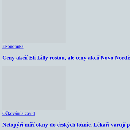
Ekonomika
Ceny akcií Eli Lilly rostou, ale ceny akcií Novo Nordi
Očkování a covid
Netopýři míří okny do českých ložnic. Lékaři varují