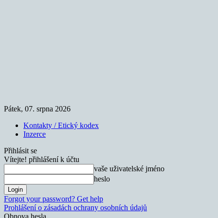
Pátek, 07. srpna 2026
Kontakty / Etický kodex
Inzerce
Přihlásit se
Vítejte! přihlášení k účtu
vaše uživatelské jméno
heslo
Forgot your password? Get help
Prohlášení o zásadách ochrany osobních údajů
Obnova hesla