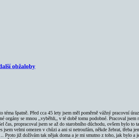
alší obžaloby
oto téma špatně. Před cca 45 lety jsem měl poměrně vážný pracovní úraz.
né orgány se mnou ,,vyběhli,, v té době tomu podobné. Pracoval jsem n
šel čas, propracoval jsem se až do starobního důchodu, ovšem bylo to ta
nes jsem velmi omezen v chůzi a ani si netroufám, někde žebrat, třeba j
 Proto již dožívám tak nějak doma a je mi smutno z toho, jak bylo a j