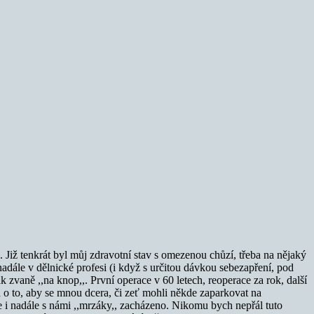
 Již tenkrát byl můj zdravotní stav s omezenou chůzí, třeba na nějaký
adále v dělnické profesi (i když s určitou dávkou sebezapření, pod
k zvaně ,,na knop,,. První operace v 60 letech, reoperace za rok, další
en o to, aby se mnou dcera, či zeť mohli někde zaparkovat na
e i nadále s námi ,,mrzáky,, zacházeno. Nikomu bych nepřál tuto