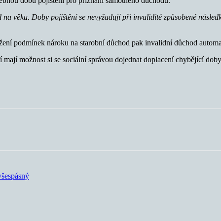
řebnou dobu pojištění pro přiznání samotného důchodu.
 na věku. Doby pojištění se nevyžadují při invaliditě způsobené násled
ažení podmínek nároku na starobní důchod pak invalidní důchod automat
 mají možnost si se sociální správou dojednat doplacení chybějící dob
všespásný