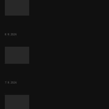
Komentář: Kdyby byl steak lékem,
Američané jsou zdraví jako řípa
8. 8. 2026
Lékárny dostaly dalších 6 000 balení
chybějícího léku na rakovinu prsu
7. 8. 2026