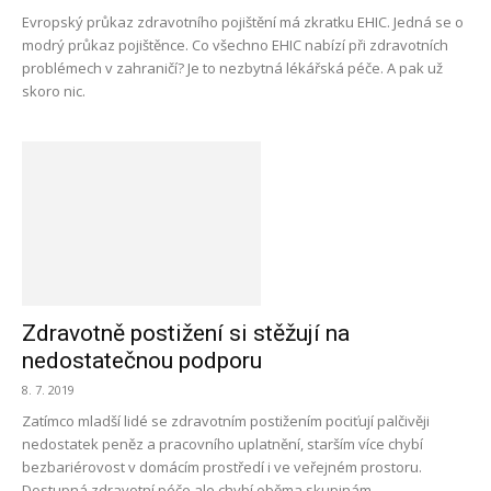
Evropský průkaz zdravotního pojištění má zkratku EHIC. Jedná se o
modrý průkaz pojištěnce. Co všechno EHIC nabízí při zdravotních
problémech v zahraničí? Je to nezbytná lékářská péče. A pak už
skoro nic.
Zdravotně postižení si stěžují na
nedostatečnou podporu
8. 7. 2019
Zatímco mladší lidé se zdravotním postižením pociťují palčivěji
nedostatek peněz a pracovního uplatnění, starším více chybí
bezbariérovost v domácím prostředí i ve veřejném prostoru.
Dostupná zdravotní péče ale chybí oběma skupinám.