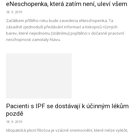
eNeschopenka, která zatím není, uleví všem
18. 9. 2019
Začátkem příštího roku bude zavedena eNeschopenka. Ta
zásadně zjednoduší předávání informací a tiskopisů různých
barev, které nejednomu [státnímu] pojištěnci v dočasné pracovní
neschopnosti zamotaly hlavu.
Pacienti s IPF se dostávají k účinným lékům
pozdě
18. 9. 2019
Idiopatická plicní fibróza je vzácné onemocnění, které nelze vyléčit,