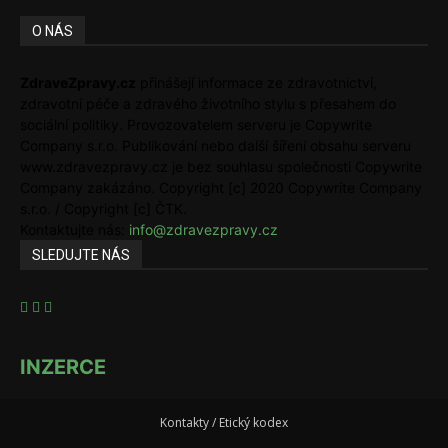
O NÁS
ZdraveZpravy.cz
přinášejí informace ze zdravotnictví,
zdravotní péče a zdravého životního stylu s přesahem do
sociální politiky. Provozovatelem serveru je Copywrite
Company s.r.o. Publikování nebo další šíření obsahu serveru
www.zdravezpravy.cz je bez souhlasu společnosti Copywrite
Company zakázáno. Copyright [c] 2020 Copywrite Company
s.r.o. / Copyright [c] ČTK.
Kontaktujte nás:
info@zdravezpravy.cz
SLEDUJTE NÁS
INZERCE
Kontakty / Etický kodex