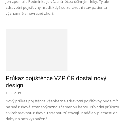
jen zpomalit. Podmínka je včasná léčba účinnými léky. Ty ale
zdravotní pojišťovny hradí, když se zdravotní stav pacienta
významně a nevratně zhorší.
Průkaz pojištěnce VZP ČR dostal nový
design
16. 9. 2019
Nový průkaz pojištěnce Všeobecné zdravotní pojišťovny bude mít
na své rubové straně výraznou červenou barvu. Původní průkazy
s vícebarevnou rubovou stranou zůstávají i nadále v platnosti do
doby na nich vyznačené.