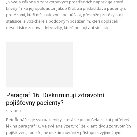
„Novela zákona o zdravotnických prostředcích napravuje staré
křivdy," říká její spoluautor Jakub Král. Za příklad dává pacienty s
protézami, kteří měli nulovou spoluúčast, přestože protézy stojí
statisíce, a vozíčkáře s podobným postižením, kteří dopláceli
desetitisíce za invalidní vozíky, které nestojí ani sto tisíc.
Paragraf 16: Diskriminují zdravotní
pojišťovny pacienty?
5. 5. 2019
Petr Řeháček je syn pacientky, která se pokoušela získat potřebný
lék na paragraf 16. Ve své analýze tvrdí, že klienti dvou zdravotních
pojišťoven jsou zřejmě diskriminováni v přístupu k výjimečným