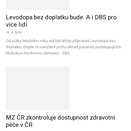
Levodopa bez doplatku bude. A i DBS pro
více lidí
19. 4. 2019
Od půlky letošního roku má být léčivý přípravek Levodopa bez
doplatku. Dojde i k navýšení počtu úhrad pacientů podstupujících
hlubokou mozkovou stimulaci – DBS.
MZ ČR zkontroluje dostupnost zdravotní
péče v ČR