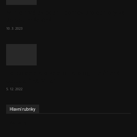
Ministr Válek ocenil domov pro seniory za
70 000 měsíčně
10. 3. 2023
To, co se stalo ve stomatologii, je šílená
ostuda, říká Milan...
5. 12. 2022
Hlavní rubriky
Aktuality
Zdravotnictví