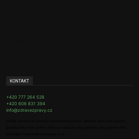
Politika
Sociální věci
Pojištění
Pharma
Rozhovory
E-Health
Ke kávě i čaji
KONTAKT
+420 777 264 528
+420 606 831 394
info@zdravezpravy.cz
Obsah serveru je chráněn autorským právem. Jakékoli jeho užití včetně
publikování nebo jiného šíření je zakázáno bez předchozího písemného
souhlasu Copywrite Company s.r.o.