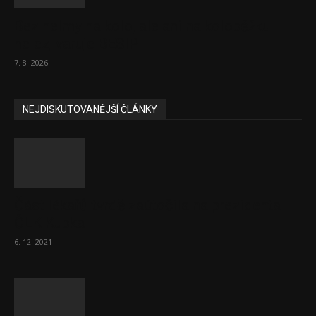
Bez helmy na kolo, ale ani na koloběžku
nelez, varuje BESIP
7. 8. 2026
NEJDISKUTOVANĚJŠÍ ČLÁNKY
Část lékařů tvrdě zaútočila na prezidenta
ČLK Kubka
6. 12. 2021