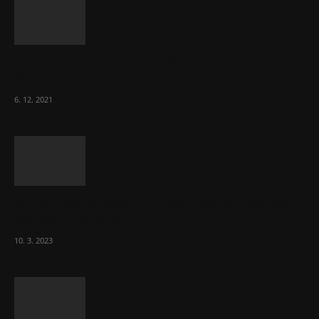
Část lékařů tvrdě zaútočila na prezidenta
ČLK Kubka
6. 12. 2021
Ministr Válek ocenil domov pro seniory za
70 000 měsíčně
10. 3. 2023