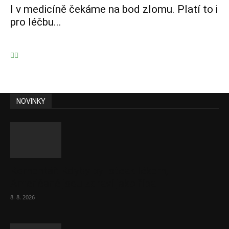
I v medicíně čekáme na bod zlomu. Platí to i
pro léčbu...
NOVINKY
Komentář: Kdyby byl steak lékem,
Američané jsou zdraví jako řípa
8. 8. 2026