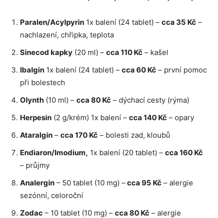
Paralen/Acylpyrin
1x balení (24 tablet) –
cca 35 Kč
–
nachlazení, chřipka, teplota
Sinecod kapky
(20 ml) –
cca 110 Kč
– kašel
Ibalgin
1x balení (24 tablet) –
cca 60 Kč
– první pomoc
při bolestech
Olynth
(10 ml) –
cca 80 Kč
– dýchací cesty (rýma)
Herpesin
(2 g/krém) 1x balení –
cca 140 Kč
– opary
Ataralgin
–
cca 170 Kč
– bolesti zad, kloubů
Endiaron/Imodium,
1x balení (20 tablet) –
cca 160 Kč
– průjmy
Analergin
– 50 tablet (10 mg) –
cca 95 Kč
– alergie
sezónní, celoroční
Zodac
– 10 tablet (10 mg) –
cca 80 Kč
– alergie