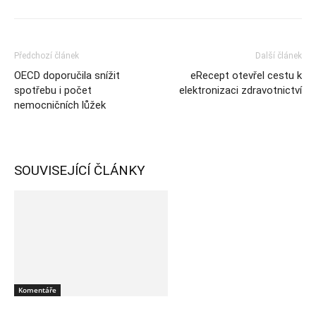
Předchozí článek
Další článek
OECD doporučila snížit
eRecept otevřel cestu k
spotřebu i počet
elektronizaci zdravotnictví
nemocničních lůžek
SOUVISEJÍCÍ ČLÁNKY
Komentáře