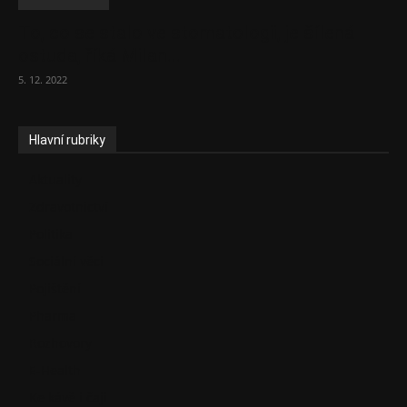
To, co se stalo ve stomatologii, je šílená
ostuda, říká Milan...
5. 12. 2022
Hlavní rubriky
Aktuality
Zdravotnictví
Politika
Sociální věci
Pojištění
Pharma
Rozhovory
E-Health
Ke kávě i čaji