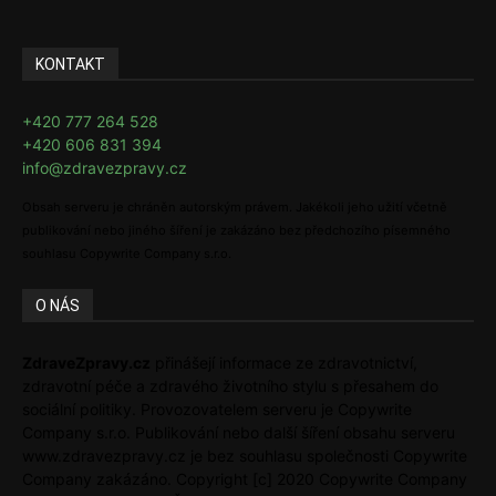
KONTAKT
+420 777 264 528
+420 606 831 394
info@zdravezpravy.cz
Obsah serveru je chráněn autorským právem. Jakékoli jeho užití včetně
publikování nebo jiného šíření je zakázáno bez předchozího písemného
souhlasu Copywrite Company s.r.o.
O NÁS
ZdraveZpravy.cz
přinášejí informace ze zdravotnictví,
zdravotní péče a zdravého životního stylu s přesahem do
sociální politiky. Provozovatelem serveru je Copywrite
Company s.r.o. Publikování nebo další šíření obsahu serveru
www.zdravezpravy.cz je bez souhlasu společnosti Copywrite
Company zakázáno. Copyright [c] 2020 Copywrite Company