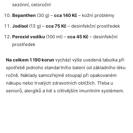
sezónní, celoroční
Bepanthen
(30 g) –
cca 140 Kč
– kožní problémy
Jodisol
(13 g) –
cca 75 Kč
– desinfekční prostředek
Peroxid vodíku
(100 ml) –
cca 45 Kč
– desinfekční
prostředek
Na celkem 1 190 korun
vychází výše uvedená tabulka při
spotřebě jednoho standartního balení od základního léku
ročně. Náklady samozřejmě stoupají při opakovaném
nákupu nebo trvalých zdravotních obtížích. Třeba u
seniorů, alergiků a lidí s citlivějším imunitním systémem.