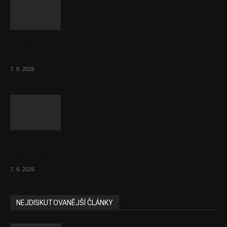
Lékárny dostaly dalších 6 000 balení
chybějícího léku na rakovinu prsu
7. 8. 2026
Bez helmy na kolo, ale ani na koloběžku
nelez, varuje BESIP
7. 8. 2026
NEJDISKUTOVANĚJŠÍ ČLÁNKY