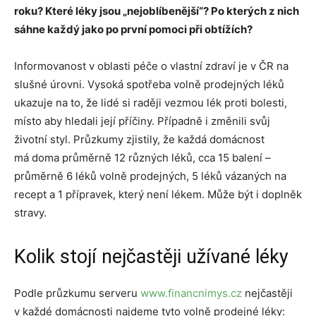
roku? Které léky jsou „nejoblíbenější“? Po kterých z nich
sáhne každý jako po první pomoci při obtížích?
Informovanost v oblasti péče o vlastní zdraví je v ČR na
slušné úrovni. Vysoká spotřeba volně prodejných léků
ukazuje na to, že lidé si raději vezmou lék proti bolesti,
místo aby hledali její příčiny. Případně i změnili svůj
životní styl. Průzkumy zjistily, že každá domácnost
má doma průměrně 12 různých léků, cca 15 balení –
průměrně 6 léků volně prodejných, 5 léků vázaných na
recept a 1 přípravek, který není lékem. Může být i doplněk
stravy.
Kolik stojí nejčastěji užívané léky
Podle průzkumu serveru
www.financnimys.cz
nejčastěji
v každé domácnosti najdeme tyto volně prodejné léky: