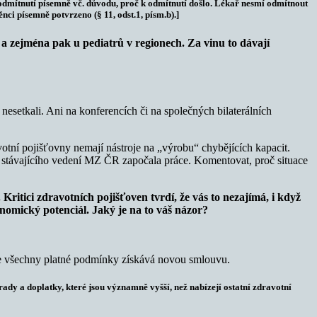
át odmítnutí písemně vč. důvodu, proč k odmítnutí došlo. Lékař nesmí odmítnout
ci písemně potvrzeno (§ 11, odst.1, písm.b).]
ů a zejména pak u pediatrů v regionech. Za vinu to dávají
nesetkali. Ani na konferencích či na společných bilaterálních
otní pojišťovny nemají nástroje na „výrobu“ chybějících kapacit.
 stávajícího vedení MZ ČR započala práce. Komentovat, proč situace
Kritici zdravotních pojišťoven tvrdí, že vás to nezajímá, i když
nomický potenciál. Jaký je na to váš názor?
je všechny platné podmínky získává novou smlouvu.
ady a doplatky, které jsou významně vyšší, než nabízejí ostatní zdravotní