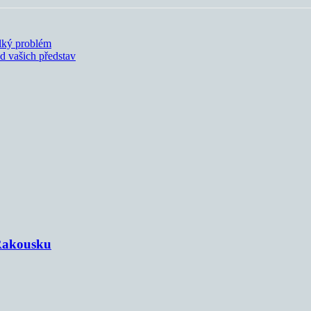
lký problém
d vašich představ
 Rakousku