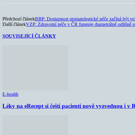
Předchozí článek
RBP: Dostupnost stomatologické péče začíná být ve
Další článek
VZP: Zdravotní péče v ČR funguje diametrálně odlišně o
SOUVISEJÍCÍ ČLÁNKY
E-health
Léky na eRecept si čeští pacienti nově vyzvednou i v