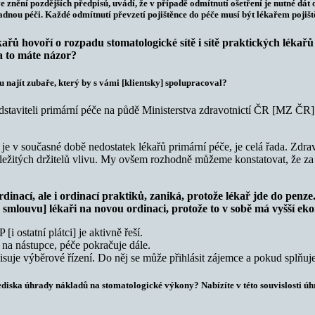
, ve znění pozdějších předpisů, uvádí, že v případě odmítnutí ošetření je nutné d
dnou péči. Každé odmítnutí převzetí pojištěnce do péče musí být lékařem pojištěn
kařů hovoří o rozpadu stomatologické sítě i sítě praktických lékař
a to máte názor?
 najít zubaře, který by s vámi [klientsky] spolupracoval?
edstaviteli primární péče na půdě Ministerstva zdravotnictí ČR [MZ ČR] 
 v současné době nedostatek lékařů primární péče, je celá řada. Zdrav
ležitých držitelů vlivu. My ovšem rozhodně můžeme konstatovat, že za
nací, ale i ordinací praktiků, zaniká, protože lékař jde do penze. 
smlouvu] lékaři na novou ordinaci, protože to v sobě má vyšší eko
i ostatní plátci] je aktivně řeší.
a nástupce, péče pokračuje dále.
uje výběrové řízení. Do něj se může přihlásit zájemce a pokud splňu
lediska úhrady nákladů na stomatologické výkony? Nabízíte v této souvislosti úhr