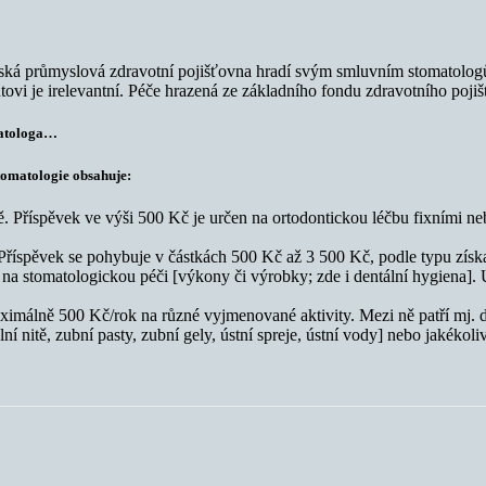
ká průmyslová zdravotní pojišťovna hradí svým smluvním stomatologům
vi je irelevantní. Péče hrazená ze základního fondu zdravotního pojišt
matologa…
tomatologie obsahuje:
 Příspěvek ve výši 500 Kč je určen na ortodontickou léčbu fixními ne
spěvek se pohybuje v částkách 500 Kč až 3 500 Kč, podle typu získan
 stomatologickou péči [výkony či výrobky; zde i dentální hygiena]. Ú
álně 500 Kč/rok na různé vyjmenované aktivity. Mezi ně patří mj. de
lní nitě, zubní pasty, zubní gely, ústní spreje, ústní vody] nebo jakék