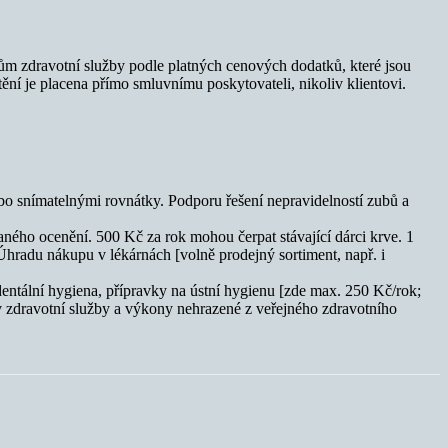
 zdravotní služby podle platných cenových dodatků, které jsou
ění je placena přímo smluvnímu poskytovateli, nikoliv klientovi.
bo snímatelnými rovnátky. Podporu řešení nepravidelností zubů a
ého ocenění. 500 Kč za rok mohou čerpat stávající dárci krve. 1
hradu nákupu v lékárnách [volně prodejný sortiment, např. i
ntální hygiena, přípravky na ústní hygienu [zde max. 250 Kč/rok;
oliv zdravotní služby a výkony nehrazené z veřejného zdravotního