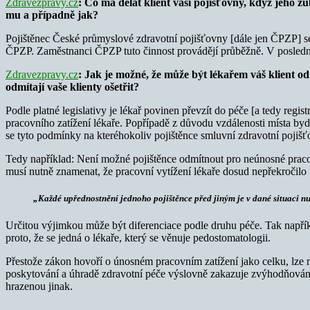
Zdravezpravy.cz
: Co má dělat klient vaší pojišťovny, když jeho z
mu a případně jak?
Pojištěnec České průmyslové zdravotní pojišťovny [dále jen ČPZP] se
ČPZP. Zaměstnanci ČPZP tuto činnost provádějí průběžně. V poslední
Zdravezpravy.cz
: Jak je možné, že může být lékařem váš klient od
odmítají vaše klienty ošetřit?
Podle platné legislativy je lékař povinen převzít do péče [a tedy re
pracovního zatížení lékaře. Popřípadě z důvodu vzdálenosti místa bydl
se tyto podmínky na kteréhokoliv pojištěnce smluvní zdravotní pojišť
Tedy například: Není možné pojištěnce odmítnout pro neúnosné pracovní
musí nutně znamenat, že pracovní vytížení lékaře dosud nepřekročilo 
„
Každé upřednostnění jednoho pojištěnce před jiným je v dané situaci n
Určitou výjimkou může být diferenciace podle druhu péče. Tak napřík
proto, že se jedná o lékaře, který se věnuje pedostomatologii.
Přestože zákon hovoří o únosném pracovním zatížení jako celku, lze mí
poskytování a úhradě zdravotní péče výslovně zakazuje zvýhodňování 
hrazenou jinak.