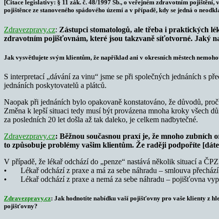
[Citace legislativy: § 11 zák. č. 48/1997 Sb., o veřejném zdravotním pojištění
pojištěnce ze stanoveného spádového území a v případě, kdy se jedná o neodkla
Zdravezpravy.cz
:
Zástupci stomatologů, ale třeba i praktických lé
zdravotním pojišťovnám, které jsou takzvaně síťotvorné. Jaký n
Jak vysvětlujete svým klientům, že například ani v okresních městech nemohou
S interpretací „dávání za vinu“ jsme se při společných jednáních s př
jednáních poskytovatelů a plátců.
Naopak při jednáních bylo opakovaně konstatováno, že důvodů, proč je
Změna k lepší situaci tedy musí být provázena mnoha kroky všech dů
za posledních 20 let došla až tak daleko, je celkem nadbytečné.
Zdravezpravy.cz
: Běžnou současnou praxí je, že mnoho zubních ordi
to způsobuje problémy vašim klientům. Že raději podpoříte [dáte 
V případě, že lékař odchází do „penze“ nastává několik situací a ČPZP [
• Lékař odchází z praxe a má za sebe náhradu – smlouva přechází n
• Lékař odchází z praxe a nemá za sebe náhradu – pojišťovna vypis
Zdravezpravy.cz
: Jak hodnotíte nabídku vaší pojišťovny pro vaše klienty z h
pojišťovny?