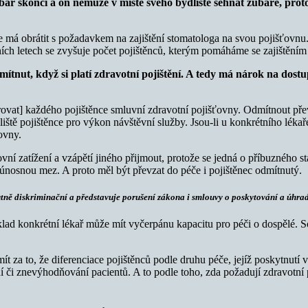
ubař skončí a on nemůže v místě svého bydliště sehnat zubaře, pro
 má obrátit s požadavkem na zajištění stomatologa na svou pojišťovnu.
ch letech se zvyšuje počet pojištěnců, kterým pomáháme se zajištěním
mítnut, když si platí zdravotní pojištění. A tedy má nárok na dostu
gistrovat] každého pojištěnce smluvní zdravotní pojišťovny. Odmítnout 
iště pojištěnce pro výkon návštěvní služby. Jsou-li u konkrétního léka
ovny.
 zatížení a vzápětí jiného přijmout, protože se jedná o příbuzného stá
únosnou mez. A proto měl být převzat do péče i pojištěnec odmítnutý.
utně diskriminační a představuje porušení zákona i smlouvy o poskytování a úhrad
lad konkrétní lékař může mít vyčerpánu kapacitu pro péči o dospělé. S
t za to, že diferenciace pojištěnců podle druhu péče, jejíž poskytnutí 
či znevýhodňování pacientů. A to podle toho, zda požadují zdravotní p