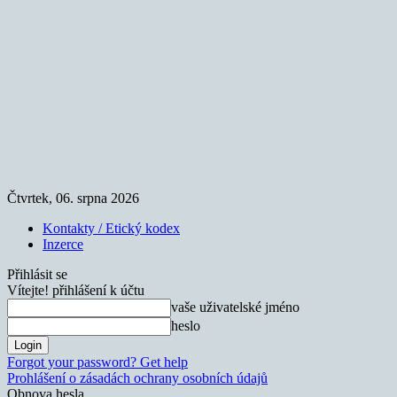
Čtvrtek, 06. srpna 2026
Kontakty / Etický kodex
Inzerce
Přihlásit se
Vítejte! přihlášení k účtu
vaše uživatelské jméno
heslo
Forgot your password? Get help
Prohlášení o zásadách ochrany osobních údajů
Obnova hesla