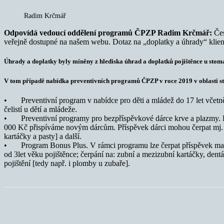
Radim Krčmář
Odpovídá vedoucí oddělení programů ČPZP Radim Krčmář:
Čes
veřejně dostupné na našem webu. Dotaz na „doplatky a úhrady“ kliento
Úhrady a doplatky byly míněny z hlediska úhrad a doplatků pojištěnce u sto
V tom případě nabídka preventivních programů ČPZP v roce 2019 v oblasti s
• Preventivní program v nabídce pro děti a mládež do 17 let včetně.
čelistí u dětí a mládeže.
• Preventivní programy pro bezpříspěvkové dárce krve a plazmy. Pří
000 Kč přispíváme novým dárcům. Příspěvek dárci mohou čerpat mj. na
kartáčky a pasty] a další.
• Program Bonus Plus. V rámci programu lze čerpat příspěvek maxim
od 3let věku pojištěnce; čerpání na: zubní a mezizubní kartáčky, dentá
pojištění [tedy např. i plomby u zubaře].
Sdílet