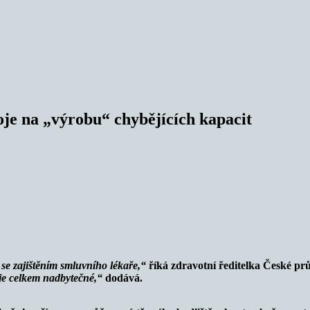
je na „výrobu“ chybějících kapacit
 se zajištěním smluvního lékaře,“
říká zdravotní ředitelka České p
 je celkem nadbytečné,
“
dodává.