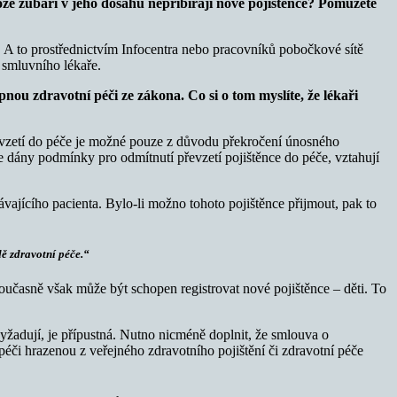
tože zubaři v jeho dosahu nepřibírají nové pojištěnce? Pomůžete
 A to prostřednictvím Infocentra nebo pracovníků pobočkové sítě
 smluvního lékaře.
pnou zdravotní péči ze zákona. Co si o tom myslíte, že lékaři
převzetí do péče je možné pouze z důvodu překročení únosného
ře dány podmínky pro odmítnutí převzetí pojištěnce do péče, vztahují
vajícího pacienta. Bylo-li možno tohoto pojištěnce přijmout, pak to
ě zdravotní péče.
“
oučasně však může být schopen registrovat nové pojištěnce – děti. To
vyžadují, je přípustná. Nutno nicméně doplnit, že smlouva o
éči hrazenou z veřejného zdravotního pojištění či zdravotní péče