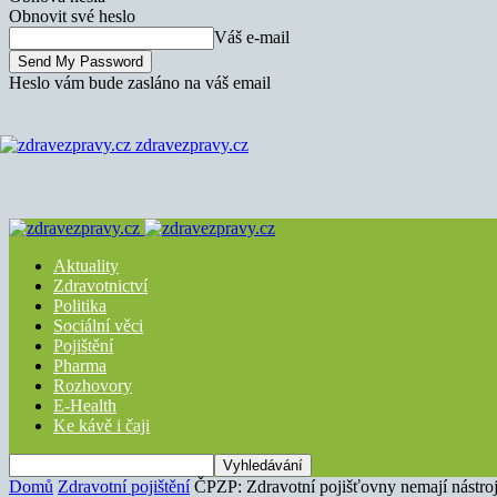
Obnovit své heslo
Váš e-mail
Heslo vám bude zasláno na váš email
zdravezpravy.cz
Aktuality
Zdravotnictví
Politika
Sociální věci
Pojištění
Pharma
Rozhovory
E-Health
Ke kávě i čaji
Domů
Zdravotní pojištění
ČPZP: Zdravotní pojišťovny nemají nástroj