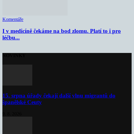
Komentáře
I v medicíně čekáme na bod zlomu. Platí to i pro
léčbu...
NOVINKY
15. srpna úřady čekají další vlnu migrantů do
španělské Ceuty
9. 8. 2026