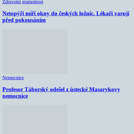
Zdravotní gramotnost
Netopýři míří okny do českých ložnic. Lékaři varují
před pokousáním
Nemocnice
Profesor Táborský odešel z ústecké Masarykovy
nemocnice