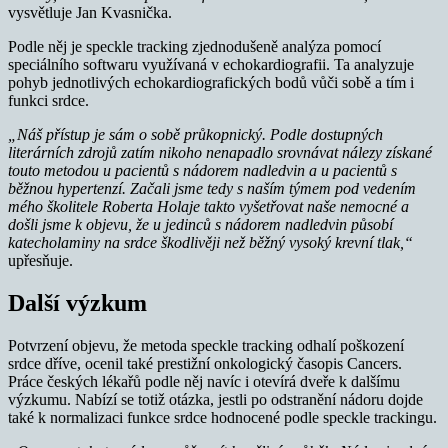
vysvětluje Jan Kvasnička.
Podle něj je speckle tracking zjednodušeně analýza pomocí
speciálního softwaru využívaná v echokardiografii. Ta analyzuje
pohyb jednotlivých echokardiografických bodů vůči sobě a tím i
funkci srdce.
„Náš přístup je sám o sobě průkopnický. Podle dostupných
literárních zdrojů zatím nikoho nenapadlo srovnávat nálezy získané
touto metodou u pacientů s nádorem nadledvin a u pacientů s
běžnou hypertenzí. Začali jsme tedy s naším týmem pod vedením
mého školitele Roberta Holaje takto vyšetřovat naše nemocné a
došli jsme k objevu, že u jedinců s nádorem nadledvin působí
katecholaminy na srdce škodlivěji než běžný vysoký krevní tlak,“
upřesňuje.
Další výzkum
Potvrzení objevu, že metoda speckle tracking odhalí poškození
srdce dříve, ocenil také prestižní onkologický časopis Cancers.
Práce českých lékařů podle něj navíc i otevírá dveře k dalšímu
výzkumu. Nabízí se totiž otázka, jestli po odstranění nádoru dojde
také k normalizaci funkce srdce hodnocené podle speckle trackingu.