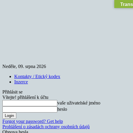
Trans
Neděle, 09. srpna 2026
Kontakty / Etický kodex
Inzerce
Přihlásit se
Vítejte! přihlášení k účtu
vaše uživatelské jméno
heslo
Forgot your password? Get help
Prohlášení o zásadách ochrany osobních údajů
Obnova hesla