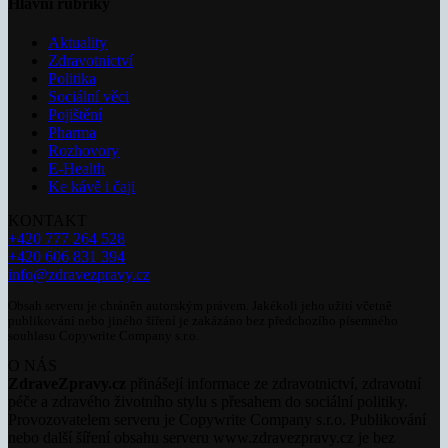
Hlavní rubriky
Aktuality
Zdravotnictví
Politika
Sociální věci
Pojištění
Pharma
Rozhovory
E-Health
Ke kávě i čaji
KONTAKT
+420 777 264 528
+420 606 831 394
info@zdravezpravy.cz
Obsah serveru je chráněn autorským právem. Jakékoli jeho užití včetně
publikování nebo jiného šíření je zakázáno bez předchozího písemného
souhlasu Copywrite Company s.r.o.
O NÁS
ZdraveZpravy.cz
přinášejí informace ze zdravotnictví, zdravotní
péče a zdravého životního stylu s přesahem do sociální politiky.
Provozovatelem serveru je Copywrite Company s.r.o. Publikování
nebo další šíření obsahu serveru www.zdravezpravy.cz je bez