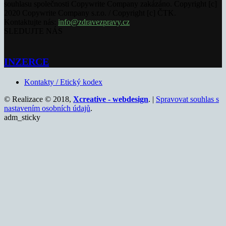
souhlasu společnosti Copywrite Company zakázáno. Copyright [c]
2020 Copywrite Company s.r.o. / Copyright [c] ČTK.
Kontaktujte nás:
info@zdravezpravy.cz
SLEDUJTE NÁS
INZERCE
Kontakty / Etický kodex
© Realizace © 2018,
Xcreative - webdesign
. |
Spravovat souhlas s
nastavením osobních údajů
.
adm_sticky