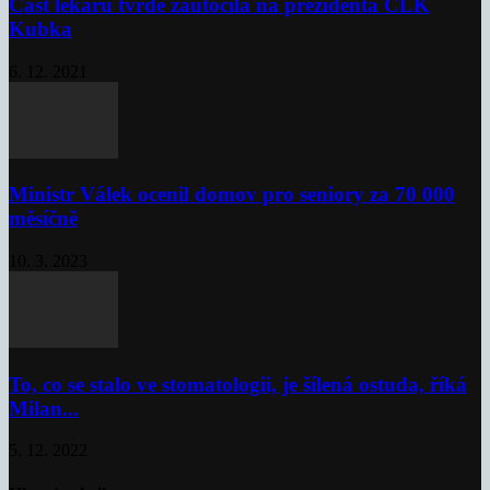
Část lékařů tvrdě zaútočila na prezidenta ČLK
Kubka
6. 12. 2021
Ministr Válek ocenil domov pro seniory za 70 000
měsíčně
10. 3. 2023
To, co se stalo ve stomatologii, je šílená ostuda, říká
Milan...
5. 12. 2022