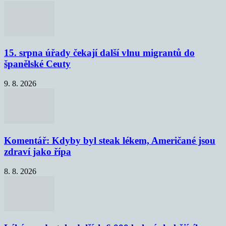
15. srpna úřady čekají další vlnu migrantů do
španělské Ceuty
9. 8. 2026
Komentář: Kdyby byl steak lékem, Američané jsou
zdraví jako řípa
8. 8. 2026