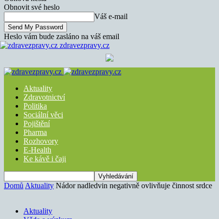
Obnovit své heslo
Váš e-mail
Heslo vám bude zasláno na váš email
zdravezpravy.cz
Aktuality
Zdravotnictví
Politika
Sociální věci
Pojištění
Pharma
Rozhovory
E-Health
Ke kávě i čaji
Domů
Aktuality
Nádor nadledvin negativně ovlivňuje činnost srdce
Aktuality