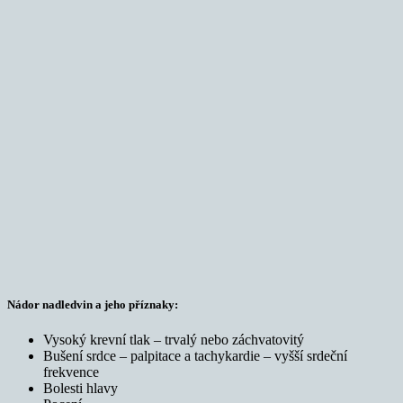
Nádor nadledvin a jeho příznaky:
Vysoký krevní tlak – trvalý nebo záchvatovitý
Bušení srdce – palpitace a tachykardie – vyšší srdeční
frekvence
Bolesti hlavy