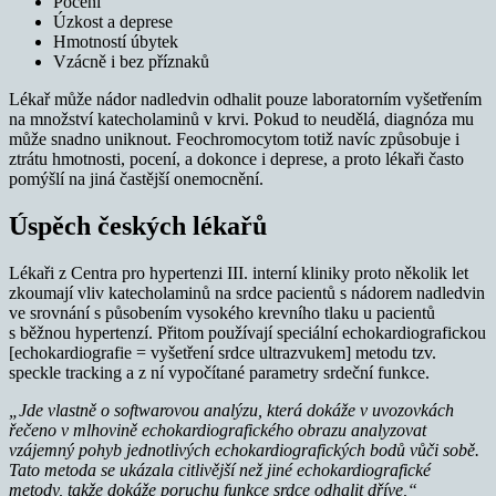
Pocení
Úzkost a deprese
Hmotností úbytek
Vzácně i bez příznaků
Lékař může nádor nadledvin odhalit pouze laboratorním vyšetřením
na množství katecholaminů v krvi. Pokud to neudělá, diagnóza mu
může snadno uniknout. Feochromocytom totiž navíc způsobuje i
ztrátu hmotnosti, pocení, a dokonce i deprese, a proto lékaři často
pomýšlí na jiná častější onemocnění.
Úspěch českých lékařů
Lékaři z Centra pro hypertenzi III. interní kliniky proto několik let
zkoumají vliv katecholaminů na srdce pacientů s nádorem nadledvin
ve srovnání s působením vysokého krevního tlaku u pacientů
s běžnou hypertenzí. Přitom používají speciální echokardiografickou
[echokardiografie = vyšetření srdce ultrazvukem] metodu tzv.
speckle tracking a z ní vypočítané parametry srdeční funkce.
„Jde vlastně o softwarovou analýzu, která dokáže v uvozovkách
řečeno v mlhovině echokardiografického obrazu analyzovat
vzájemný pohyb jednotlivých echokardiografických bodů vůči sobě.
Tato metoda se ukázala citlivější než jiné echokardiografické
metody, takže dokáže poruchu funkce srdce odhalit dříve,“