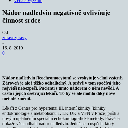
Věda a výzkum
Nádor nadledvin negativně ovlivňuje
činnost srdce
Od
zdravezpravy
-
16. 8. 2019
0
Nádor nadledvin [feochromocytom] se vyskytuje velmi vzácně.
Zároveň je ale i těžko odhalitelný. A právě v tom spočívá jeho
největší nebezpečí. Pacienti s tímto nádorem o něm nevědí. A
často i jejich ošetřující lékaři. To by se ale mohlo díky nové
metodě změnit.
Lékaři z Centra pro hypertenzi III. interní kliniky [kliniky
endokrinologie a metabolismu 1. LK UK a VFN v Praze] přišli s
novým uplatněním speciální echokardiografické metody. Právě ta
dokáže včas odhalit nádor nadledvin. Jedná se o úspěch, který