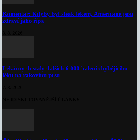
Komentář: Kdyby byl steak lékem, Američané jsou
zdraví jako řípa
8. 8. 2026
Lékárny dostaly dalších 6 000 balení chybějícího
léku na rakovinu prsu
7. 8. 2026
NEJDISKUTOVANĚJŠÍ ČLÁNKY