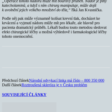
„Operace tohoto nádoru může mít bouřlivý průběh. Nádor je plný
katecholaminů, a když s ním chirurg manipuluje, může dojít
k uvolnění jejich velkého množství do těla,“
říká Jan Kvasnička.
Podle něj pak může významně kolísat krevní tlak, docházet ke
krvácení a vyjmutí nádoru může mít pro lékaře, ale hlavně pro
pacienta dramatický průběh. Lékaři budou touto metodou sledovat
efekt chirurgické léčby a možná výhledově i farmakologické léčby
tohoto onemocnění.
Předchozí článek
Národní odvykací linka má číslo – 800 350 000
Další článek
Roztroušená skleróza je v Česku problém
SOUVISEJÍCÍ ČLÁNKY