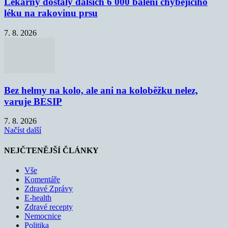
Lékárny dostaly dalších 6 000 balení chybějícího
léku na rakovinu prsu
7. 8. 2026
Bez helmy na kolo, ale ani na koloběžku nelez,
varuje BESIP
7. 8. 2026
Načíst další
NEJČTENĚJŠÍ ČLÁNKY
Vše
Komentáře
Zdravé Zprávy
E-health
Zdravé recepty
Nemocnice
Politika