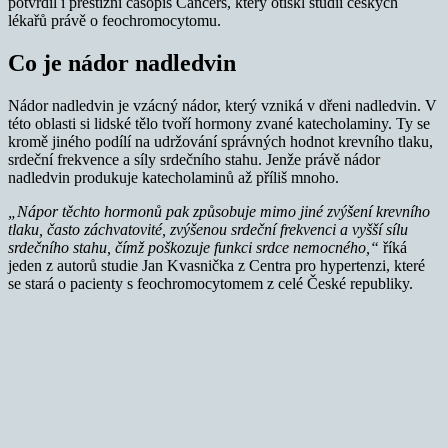
potvrdil i prestižní časopis Cancers, který otiskl studii českých
lékařů právě o feochromocytomu.
Co je nádor nadledvin
Nádor nadledvin je vzácný nádor, který vzniká v dřeni nadledvin. V
této oblasti si lidské tělo tvoří hormony zvané katecholaminy. Ty se
kromě jiného podílí na udržování správných hodnot krevního tlaku,
srdeční frekvence a síly srdečního stahu. Jenže právě nádor
nadledvin produkuje katecholaminů až příliš mnoho.
„Nápor těchto hormonů pak způsobuje mimo jiné zvýšení krevního
tlaku, často záchvatovité, zvýšenou srdeční frekvenci a vyšší sílu
srdečního stahu, čímž poškozuje funkci srdce nemocného,“
říká
jeden z autorů studie Jan Kvasnička z Centra pro hypertenzi, které
se stará o pacienty s feochromocytomem z celé České republiky.