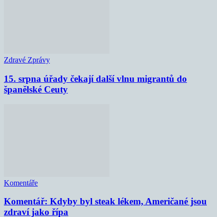
Zdravé Zprávy
15. srpna úřady čekají další vlnu migrantů do
španělské Ceuty
Komentáře
Komentář: Kdyby byl steak lékem, Američané jsou
zdraví jako řípa