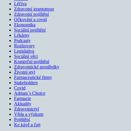
Léčiva
Zdravotní gramotnost
Zdravotní pojištění
Očkování a covid
Ekonomika
Sociální pojištění
Lékárny
Podcasty
Rozhovory
Legislativa
Sociální věci
Komerční pojištění
Zdravotnické prostředky
Životní styl
Farmaceutické firmy
Stakeholders
Covid
Adman´s Choice
Farmacie
Aktuality
Zdravotnictví
Věda a výzkum
Pojištění
Ke kávě a čaji