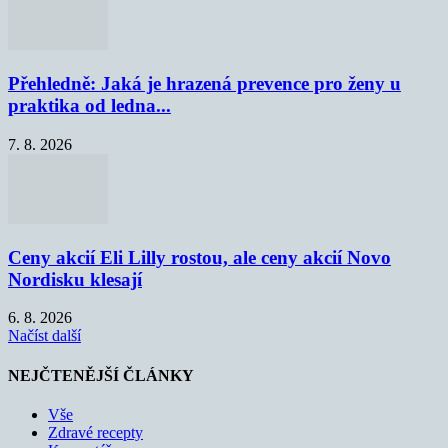
Přehledně: Jaká je hrazená prevence pro ženy u
praktika od ledna...
7. 8. 2026
Ceny akcií Eli Lilly rostou, ale ceny akcií Novo
Nordisku klesají
6. 8. 2026
Načíst další
NEJČTENĚJŠÍ ČLÁNKY
Vše
Zdravé recepty