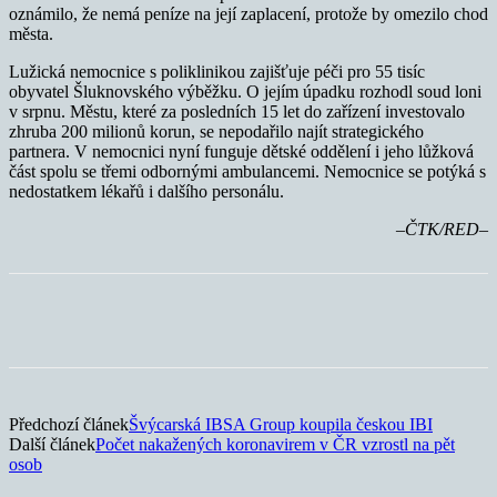
oznámilo, že nemá peníze na její zaplacení, protože by omezilo chod
města.
Lužická nemocnice s poliklinikou zajišťuje péči pro 55 tisíc
obyvatel Šluknovského výběžku.
O jejím úpadku rozhodl soud loni
v srpnu. Městu, které za posledních 15 let do zařízení investovalo
zhruba 200 milionů korun, se nepodařilo najít strategického
partnera. V nemocnici nyní funguje dětské oddělení i jeho lůžková
část spolu se třemi odbornými ambulancemi. Nemocnice se potýká s
nedostatkem lékařů i dalšího personálu.
–ČTK/RED–
Předchozí článek
Švýcarská IBSA Group koupila českou IBI
Další článek
Počet nakažených koronavirem v ČR vzrostl na pět
osob