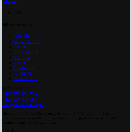
Milan...
5. 12. 2022
Hlavní rubriky
Aktuality
Zdravotnictví
Politika
Sociální věci
Pojištění
Pharma
Rozhovory
E-Health
Ke kávě i čaji
KONTAKT
+420 777 264 528
+420 606 831 394
info@zdravezpravy.cz
Obsah serveru je chráněn autorským právem. Jakékoli jeho užití včetně
publikování nebo jiného šíření je zakázáno bez předchozího písemného
souhlasu Copywrite Company s.r.o.
O NÁS