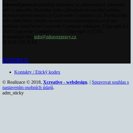
ZdraveZpravy.cz
přinášejí informace ze zdravotnictví, zdravotní
péče a zdravého životního stylu s přesahem do sociální politiky.
Provozovatelem serveru je Copywrite Company s.r.o. Publikování
nebo další šíření obsahu serveru www.zdravezpravy.cz je bez
souhlasu společnosti Copywrite Company zakázáno. Copyright [c]
2020 Copywrite Company s.r.o. / Copyright [c] ČTK.
Kontaktujte nás:
info@zdravezpravy.cz
SLEDUJTE NÁS
INZERCE
Kontakty / Etický kodex
© Realizace © 2018,
Xcreative - webdesign
. |
Spravovat souhlas s
nastavením osobních údajů
.
adm_sticky