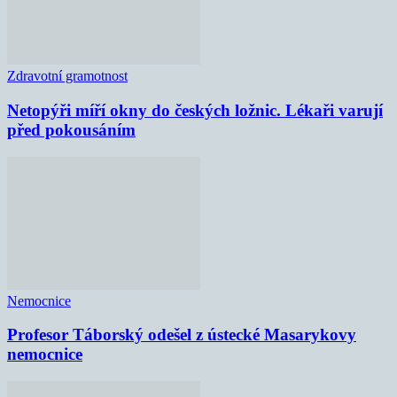
Zdravotní gramotnost
Netopýři míří okny do českých ložnic. Lékaři varují
před pokousáním
Nemocnice
Profesor Táborský odešel z ústecké Masarykovy
nemocnice