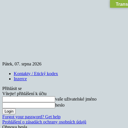
Trans
Pátek, 07. srpna 2026
Kontakty / Etický kodex
Inzerce
Přihlásit se
Vítejte! přihlášení k účtu
vaše uživatelské jméno
heslo
Forgot your password? Get help
Prohlášení o zásadách ochrany osobních údajů
Obnova hesla