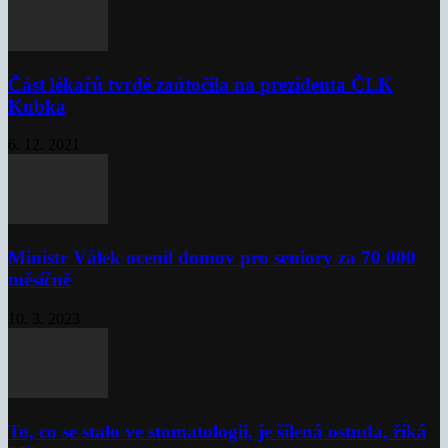
Část lékařů tvrdě zaútočila na prezidenta ČLK
Kubka
6. 12. 2021
Ministr Válek ocenil domov pro seniory za 70 000
měsíčně
10. 3. 2023
To, co se stalo ve stomatologii, je šílená ostuda, říká