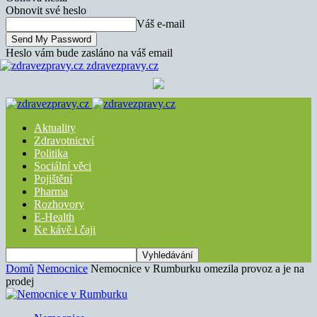
Obnovit své heslo
Váš e-mail
Heslo vám bude zasláno na váš email
zdravezpravy.cz
Aktuality
Zdravotnictví
Politika
Sociální věci
Pojištění
Pharma
Rozhovory
E-Health
Ke kávě i čaji
Domů
Nemocnice
Nemocnice v Rumburku omezila provoz a je na
prodej