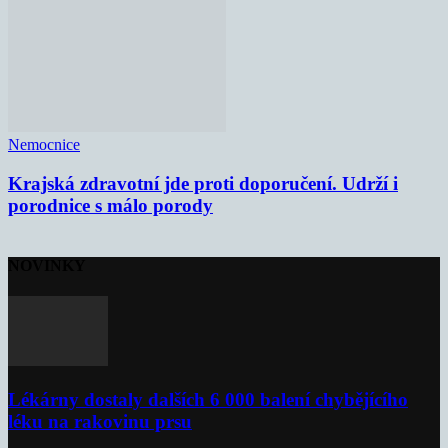
Nemocnice
Krajská zdravotní jde proti doporučení. Udrží i
porodnice s málo porody
NOVINKY
Lékárny dostaly dalších 6 000 balení chybějícího
léku na rakovinu prsu