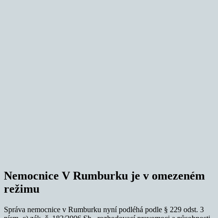
Nemocnice V Rumburku je v omezeném
režimu
Správa
nemocni
ce v Rumburku nyní po
dlé
há
podle
§ 229 odst. 3