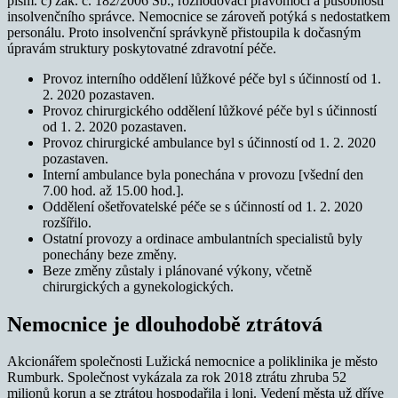
p
ísm. c)
zá
k. č
. 1
82/2006 Sb.,
rozhod
ovací prav
omoci a p
ů
sobnosti
inso
lv
en
čn
ího správce
.
Nemocnice se zároveň potýká s nedostatkem
personálu. Proto insolvenční správkyně přistoupila k do
č
asn
ým
úpravám
struk
tury poskytovatné zdravotní pé
če
.
Provoz interní
ho
o
dd
ě
lení l
ůž
kové pé
č
e
byl s úč
inností
od 1.
2. 2020
pozastaven.
Provoz chi
rurgické
ho
odd
ě
lení
l
ůž
kové
pé
č
e byl s
úč
innost
í
od 1. 2. 2020 pozastaven.
Provoz c
hirur
gick
é
ambula
nce byl
s úč
innost
í
od 1. 2. 2020
pozastaven.
Interní amb
ulance byla pon
e
chána v
provozu
[v
š
ední den
7
.00 hod. a
ž
15.00 hod.].
Oddě
lení o
š
et
řo
vatelské
pé
č
e s
e s
úč
innos
tí
od 1. 2. 2020
roz
šířilo.
O
statní p
rovozy
a
or
dinace
ambulan
tních specialist
ů
byly
ponechány beze zm
ě
ny.
Beze změny zůstaly i plánované vý
kon
y
, v
č
etn
ě
chirurg
ick
ý
ch a
gynekologi
ck
ý
ch.
Nemocnice je dlouhodobě ztrátová
Akcionářem společnosti Lužická nemocnice a poliklinika je město
Rumburk. Společnost vykázala za rok 2018 ztrátu zhruba 52
milionů korun a se ztrátou hospodařila i loni. Vedení města už dříve