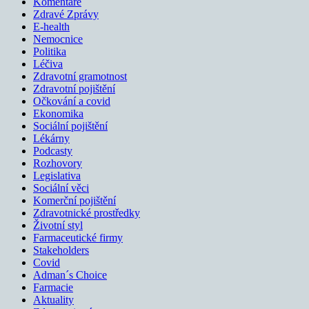
Komentáře
Zdravé Zprávy
E-health
Nemocnice
Politika
Léčiva
Zdravotní gramotnost
Zdravotní pojištění
Očkování a covid
Ekonomika
Sociální pojištění
Lékárny
Podcasty
Rozhovory
Legislativa
Sociální věci
Komerční pojištění
Zdravotnické prostředky
Životní styl
Farmaceutické firmy
Stakeholders
Covid
Adman´s Choice
Farmacie
Aktuality