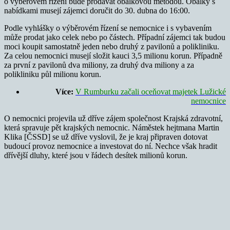
o výběrovém řízení bude prodávat obálkovou metodou. Obálky s
nabídkami musejí zájemci doručit do 30. dubna do 16:00.
Podle vyhlášky o výběrovém řízení se nemocnice i s vybavením
může prodat jako celek nebo po částech. Případní zájemci tak budou
moci koupit samostatně jeden nebo druhý z pavilonů a polikliniku.
Za celou nemocnici musejí složit kauci 3,5 milionu korun. Případně
za první z pavilonů dva miliony, za druhý dva miliony a za
polikliniku půl milionu korun.
Více:
V Rumburku začali oceňovat majetek Lužické
nemocnice
O nemocnici projevila už dříve zájem společnost Krajská zdravotní,
která spravuje pět krajských nemocnic. Náměstek hejtmana Martin
Klika [ČSSD] se už dříve vyslovil, že je kraj připraven dotovat
budoucí provoz nemocnice a investovat do ní. Nechce však hradit
dřívější dluhy, které jsou v řádech desítek milionů korun.