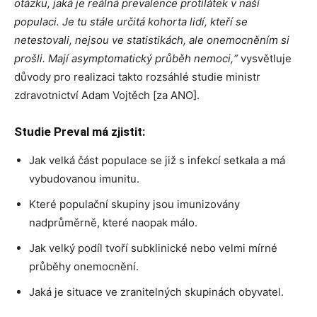
otázku, jaká je reálná prevalence protilátek v naší
populaci. Je tu stále určitá kohorta lidí, kteří se
netestovali, nejsou ve statistikách, ale onemocněním si
prošli. Mají a
symptomatický
průběh nemoci,“
vysvětluje
důvody pro realizaci takto rozsáhlé studie ministr
zdravotnictví Adam Vojtěch [za ANO].
Studie Preval má zjistit:
Jak velká část populace se již s infekcí setkala a má
vybudovanou imunitu.
Které populační skupiny jsou imunizovány
nadprůměrně, které naopak málo.
Jak velký podíl tvoří subklinické nebo velmi mírné
průběhy onemocnění.
Jaká je situace ve zranitelných skupinách obyvatel.