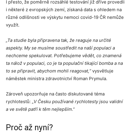
I přesto, že poměrně rozsáhlé testování již dříve provedli
i některé z evropských zemí, získaná data s ohledem na
různé odlišnosti ve výskytu nemoci covid-19 ČR nemůže
využít.
„Ta studie byla připravena tak, že reaguje na určité
aspekty. My se musíme soustředit na naší populaci a
nechceme spekulovat. Potřebujeme vědět, co znamená
ta nálož v populaci, co je ta populační tikající bomba a na
to se připravit, abychom mohli reagovat,“
vysvětluje
náměstek ministra zdravotnictví Roman Prymula.
Zároveň upozorňuje na často diskutované téma
rychlotestů: „
V Česku používané rychlotesty jsou validní
a ve světě patří k těm nejlepším
.“
Proč až nyní?