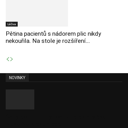
Léčiva
Pětina pacientů s nádorem plic nikdy
nekouřila. Na stole je rozšíření...
NOVINKY
Ceny akcií Eli Lilly rostou, ale ceny akcií
Novo Nordisku klesají