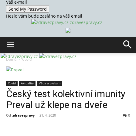
Váš e-mail
Heslo vám bude zasláno na váš email
zdravezpravy.cz
Domů
Covid
Covid
Aktuality
Věda a výzkum
Český test kolektivní imunity
Preval už klepe na dveře
Od
zdravezpravy
-
21. 4. 2020
0