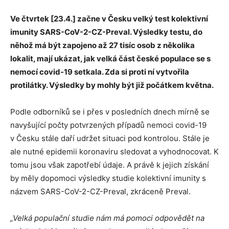
Ve čtvrtek [23.4.] začne v Česku velký test kolektivní
imunity SARS-CoV-2-CZ-Preval. Výsledky testu, do
něhož má být zapojeno až 27 tisíc osob z několika
lokalit, mají ukázat, jak velká část české populace se s
nemocí covid-19 setkala. Zda si proti ní vytvořila
protilátky. Výsledky by mohly být již počátkem května.
Podle odborníků se i přes v posledních dnech mírně se
navyšující počty potvrzených případů nemoci covid-19
v Česku stále daří udržet situaci pod kontrolou. Stále je
ale nutné epidemii koronaviru sledovat a vyhodnocovat. K
tomu jsou však zapotřebí údaje. A právě k jejich získání
by měly dopomoci výsledky studie kolektivní imunity s
názvem SARS-CoV-2-CZ-Preval, zkráceně Preval.
„Velká populační studie nám má pomoci odpovědět na