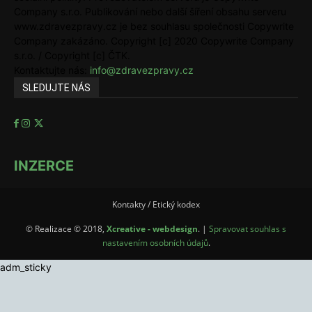
Company s.r.o. Publikování nebo další šíření obsahu serveru
www.zdravezpravy.cz je bez souhlasu společnosti Copywrite
Company zakázáno. Copyright [c] 2020 Copywrite Company
s.r.o. / Copyright [c] ČTK.
Kontaktujte nás:
info@zdravezpravy.cz
SLEDUJTE NÁS
INZERCE
Kontakty / Etický kodex
© Realizace © 2018,
Xcreative - webdesign
. |
Spravovat souhlas s
nastavením osobních údajů
.
adm_sticky