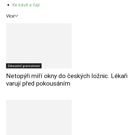
Ke kávě a čaji
Více
Zdravotní gramotnost
Netopýři míří okny do českých ložnic. Lékaři
varují před pokousáním