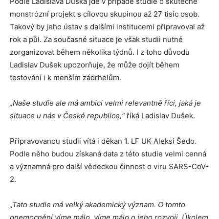
Podle Ladislava Duška jde v případě studie o skutečně
monstrózní projekt s cílovou skupinou až 27 tisíc osob.
Takový by jeho ústav s dalšími institucemi připravoval až
rok a půl. Za současné situace je však studii nutné
zorganizovat během několika týdnů. I z toho důvodu
Ladislav Dušek upozorňuje, že může dojít během
testování i k menším zádrhelům.
„Naše studie ale má ambici velmi relevantně říci, jaká je
situace u nás v České republice,“
říká Ladislav Dušek.
Připravovanou studii vítá i děkan 1. LF UK Aleksi Šedo.
Podle něho budou získaná data z této studie velmi cenná
a významná pro další vědeckou činnost o viru SARS-CoV-
2.
„Tato studie má velký akademický význam. O tomto
onemocnění víme málo, víme málo o jeho rozvoji. Úkolem