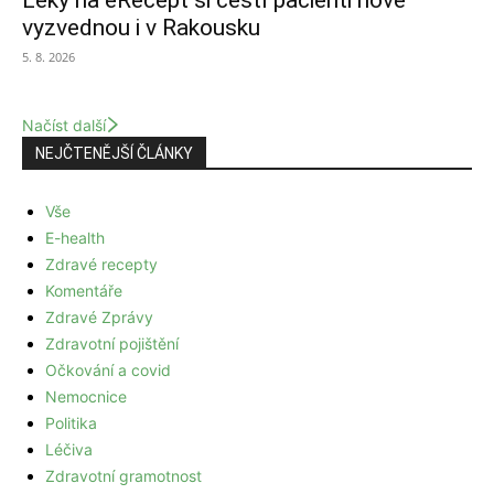
Léky na eRecept si čeští pacienti nově
vyzvednou i v Rakousku
5. 8. 2026
Načíst další
NEJČTENĚJŠÍ ČLÁNKY
Vše
E-health
Zdravé recepty
Komentáře
Zdravé Zprávy
Zdravotní pojištění
Očkování a covid
Nemocnice
Politika
Léčiva
Zdravotní gramotnost