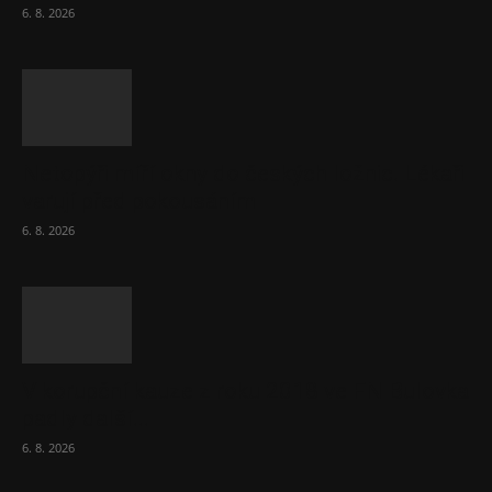
6. 8. 2026
Netopýři míří okny do českých ložnic. Lékaři
varují před pokousáním
6. 8. 2026
V korupční kauze z roku 2018 ve FN Bulovka
padly další...
6. 8. 2026