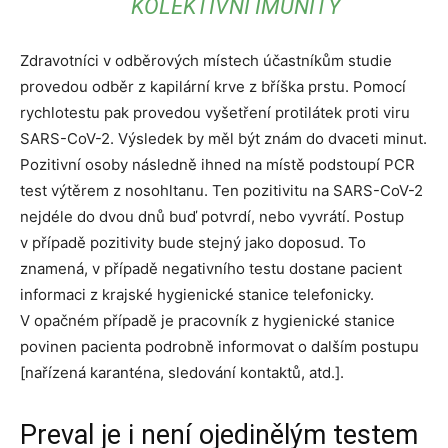
KOLEKTIVNÍ IMUNITY
Zdravotníci v odběrových místech účastníkům studie
provedou odběr z kapilární krve z bříška prstu. Pomocí
rychlotestu pak provedou vyšetření protilátek proti viru
SARS-CoV-2. Výsledek by měl být znám do dvaceti minut.
Pozitivní osoby následně ihned na místě podstoupí PCR
test výtěrem z nosohltanu. Ten pozitivitu na SARS-CoV-2
nejdéle do dvou dnů buď potvrdí, nebo vyvrátí. Postup
v případě pozitivity bude stejný jako doposud. To
znamená, v případě negativního testu dostane pacient
informaci z krajské hygienické stanice telefonicky.
V opačném případě je pracovník z hygienické stanice
povinen pacienta podrobně informovat o dalším postupu
[nařízená karanténa, sledování kontaktů, atd.].
Preval je i není ojedinělým testem