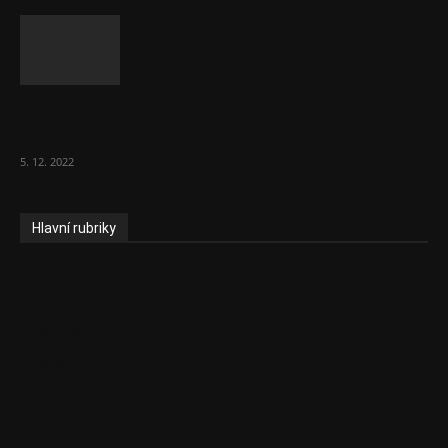
To, co se stalo ve stomatologii, je šílená
ostuda, říká Milan...
5. 12. 2022
Hlavní rubriky
Aktuality
Zdravotnictví
Politika
Sociální věci
Pojištění
Pharma