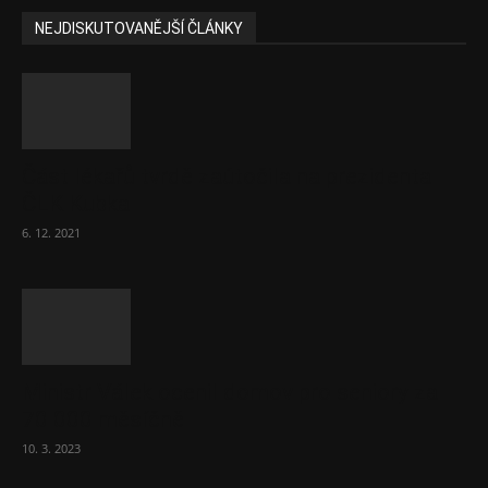
NEJDISKUTOVANĚJŠÍ ČLÁNKY
Část lékařů tvrdě zaútočila na prezidenta
ČLK Kubka
6. 12. 2021
Ministr Válek ocenil domov pro seniory za
70 000 měsíčně
10. 3. 2023