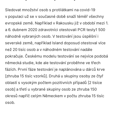
Sledovat množství osob s protilátkami na covid-19
v populaci už se v současné době snaží téměř všechny
evropské země. Například v Rakousku již v období mezi 1.
a 6. dubnem 2020 zdravotníci otestovali PCR testy1 500
náhodně vybraných osob. V testování jsou úspěšní i
severské země, například Island doposud otestoval více
než 20 tisíc osob a v náhodném testování nadále
pokračuje. Českému modelu testování se nejvíce podobá
německá studie, kde ale testování proběhne ve třech
fázích. První fáze testování je naplánována u dárců krve
[zhruba 15 tisíc vzorků]. Druhá u skupiny osoby ze čtyř
oblastí s vysokým počtem pozitivních případů [2 tisíce
osob] a třetí u vybrané skupiny osob ze zhruba 150
okresů napříč celým Německem v počtu zhruba 15 tisíc
osob.