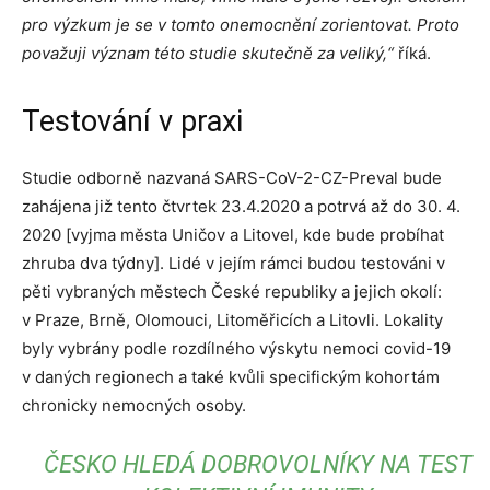
pro výzkum je se v tomto onemocnění zorientovat. Proto
považuji význam této studie skutečně za veliký,“
říká.
Testování v praxi
Studie odborně nazvaná SARS-CoV-2-CZ-Preval bude
zahájena již tento čtvrtek 23.4.2020 a potrvá až do 30. 4.
2020 [vyjma města Uničov a Litovel, kde bude probíhat
zhruba dva týdny]. Lidé v jejím rámci budou testováni v
pěti vybraných městech České republiky a jejich okolí:
v Praze, Brně, Olomouci, Litoměřicích a Litovli. Lokality
byly vybrány podle rozdílného výskytu nemoci covid-19
v daných regionech a také kvůli specifickým kohortám
chronicky nemocných osoby.
ČESKO HLEDÁ DOBROVOLNÍKY NA TEST