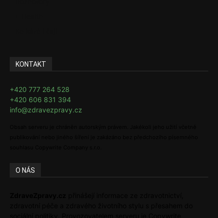
Rozhovory
E-Health
Ke kávě i čaji
KONTAKT
+420 777 264 528
+420 606 831 394
info@zdravezpravy.cz
Obsah serveru je chráněn autorským právem. Jakékoli jeho užití včetně
publikování nebo jiného šíření je zakázáno bez předchozího písemného
souhlasu Copywrite Company s.r.o.
O NÁS
ZdraveZpravy.cz
přinášejí informace ze zdravotnictví,
zdravotní péče a zdravého životního stylu s přesahem do
sociální politiky. Provozovatelem serveru je Copywrite