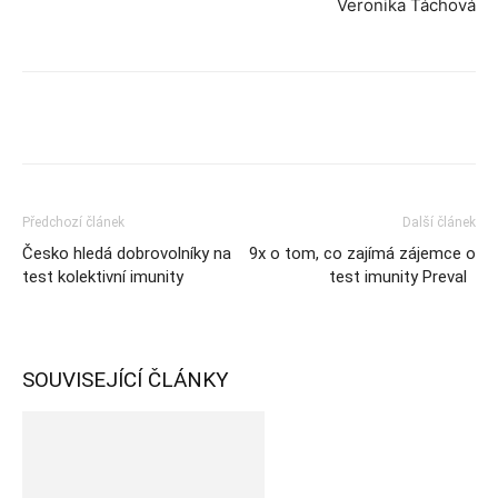
Veronika Táchová
Předchozí článek
Další článek
Česko hledá dobrovolníky na
9x o tom, co zajímá zájemce o
test kolektivní imunity
test imunity Preval
SOUVISEJÍCÍ ČLÁNKY