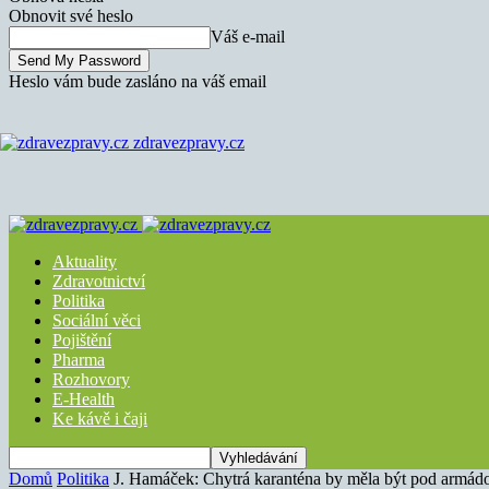
Obnovit své heslo
Váš e-mail
Heslo vám bude zasláno na váš email
zdravezpravy.cz
Aktuality
Zdravotnictví
Politika
Sociální věci
Pojištění
Pharma
Rozhovory
E-Health
Ke kávě i čaji
Domů
Politika
J. Hamáček: Chytrá karanténa by měla být pod armád