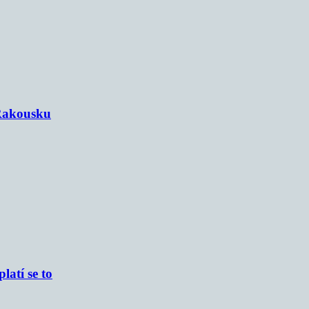
 Rakousku
atí se to