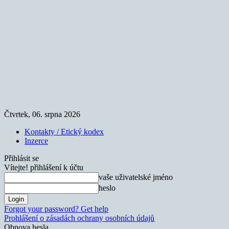
Čtvrtek, 06. srpna 2026
Kontakty / Etický kodex
Inzerce
Přihlásit se
Vítejte! přihlášení k účtu
vaše uživatelské jméno
heslo
Forgot your password? Get help
Prohlášení o zásadách ochrany osobních údajů
Obnova hesla