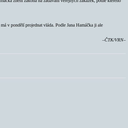
amáčka znění zákona na zadávání veřejných zakázek, podle kterého
má v pondělí projednat vláda. Podle Jana Hamáčka ji ale
–ČTK/VRN–