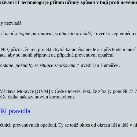
žívání IT technologií je přitom účinný způsob v boji proti novém
ny nezvládá.
tví není schopné garantovat, vrátíme to armádě,“
uvedl vicepremiér a 
NO] přizná, že mu projekt chytrá karanténa nejde a s přechodem musí
ci, aby se mohli připravit na případná preventivní opatření.
e stane, pokud by se situace zhoršovala,“
uvedl Jan Hamáček.
clava Moravce [OVM] v České televizi řekl, že zítra [v pondělí 27.7.]
výše rizika nákazy novým koronavirem.
lší pravidla
ích preventivních opatření. Ty se totiž okres od okresu liší a lidé v 