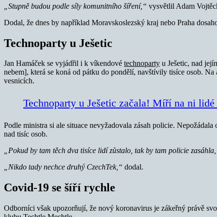
„Stupně budou podle síly komunitního šíření,“
vysvětlil Adam Vojtěc
Dodal, že dnes by například Moravskoslezský kraj nebo Praha dosaho
Technoparty u Ješetic
Jan Hamáček se vyjádřil i k víkendové
technoparty
u Ješetic, nad jej
nebem], která se koná od pátku do pondělí, navštívily tisíce osob. Na 
vesnicích.
Technoparty u Ješetic začala! Míří na ni lid
Podle ministra si ale situace nevyžadovala zásah policie. Nepožádala 
nad tisíc osob.
„Pokud by tam těch dva tisíce lidí zůstalo, tak by tam policie zasáhla
„Nikdo tady nechce druhý CzechTek,“
dodal.
Covid-19 se šíří rychle
Odborníci však upozorňují, že nový koronavirus je zákeřný právě svou
klubu Techtle Mechtle.