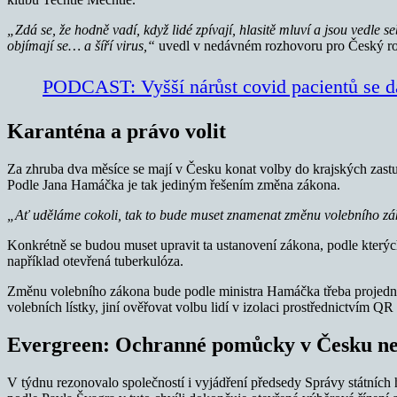
„Zdá se, že hodně vadí, když lidé zpívají, hlasitě mluví a jsou vedle s
objímají se… a šíří virus,“
uvedl v nedávném rozhovoru pro Český ro
PODCAST: Vyšší nárůst covid pacientů se d
Karanténa a právo volit
Za zhruba dva měsíce se mají v Česku konat volby do krajských zastup
Podle Jana Hamáčka je tak jediným řešením změna zákona.
„Ať uděláme cokoli, tak to bude muset znamenat změnu volebního z
Konkrétně se budou muset upravit ta ustanovení zákona, podle kterých
například otevřená tuberkulóza.
Změnu volebního zákona bude podle ministra Hamáčka třeba projednat 
volebních lístky, jiní ověřovat volbu lidí v izolaci prostřednictvím
Evergreen: Ochranné pomůcky v Česku ne
V týdnu rezonovalo společností i vyjádření předsedy Správy státníc