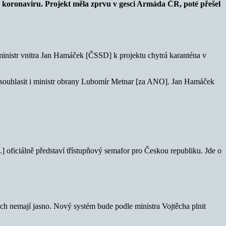
u koronaviru. Projekt měla zprvu v gesci Armáda ČR, poté přešel
ministr vnitra Jan Hamáček [ČSSD] k projektu chytrá karanténa v
 souhlasit i ministr obrany Lubomír Metnar [za ANO]. Jan Hamáček
 oficiálně představí třístupňový semafor pro Českou republiku. Jde o
nich nemají jasno. Nový systém bude podle ministra Vojtěcha plnit