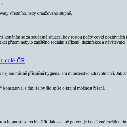
h.
valy středního, tedy oranžového stupně.
ímž konáním se za současné situace, kdy rostou počty covid pozitivních 
akci přitom nebylo zajištěno sociální zařízení, dezinfekce a návštěvníc
é z celé ČR
o něj ani místně příslušná hygiena, ani ministerstvo zdravotnictví. Ja
,“
konstatoval s tím, že by šlo spíše o krajní možnost řešení.
 schopností se rychle šířit. Jak ostatně potvrzuje i nedávné rozšíření