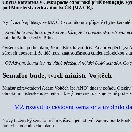
Chytrá karanténa v Česku podle odborníků příliš nefunguje. Vyu
pod Ministerstvo zdravotnictví ČR [MZ ČR].
Nyní zaznívají hlasy, že MZ ČR svou úlohu v případě chytré karanté
„Armáda to zvládala, a pokud se ukáže, že to ministerstvo zdravotnic
pořadu Partie televize Prima.
Ovšem s tou podmínkou, že ministr zdravotnictví Adam Vojtěch [za A
zároveň upozornil, že lidé musí znát současnou epidemiologickou situa
„Očekávám, že ministr na vládě představí nějaký český semafor. Co s
Semafor bude, tvrdí ministr Vojtěch
Ministr zdravotnictví Adam Vojtěch [za ANO] dnes v pořadu Otázky Vá
obdobu ministerského semaforu, který barevně rozlišuje země podle 
MZ rozsvítilo cestovní semafor a uvolnilo da
Nový tuzemský semafor má rozlišovat jednotlivé regiony podle konkrétn
funkci pandemického plánu.