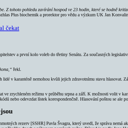
ebe. Z tohoto pohledu zavírání hospod ve 23 hodin, které se hodně kritizo
zhlas Plus biochemik a prorektor pro vědu a výzkum UK Jan Konvali
al čekat
itelstev a první kolo voleb do třetiny Senátu. Za současných legislati
ákona,“
řekl.
 lidé v karanténě nemohou kvůli jejich zdravotnímu stavu hlasovat. Zá
ve zrychleném režimu v průběhu srpna a září. K možnosti volit v kara
 QR kódů nebo odevzdat lístek korespondenčně. Hlasování poštou se ale 
jsou
h hmotných rezerv [SSHR] Pavla Švagra, který uvedl, že správa nemá a