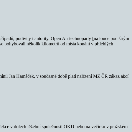
případů, podivily i autority. Open Air technoparty [na louce pod širým
i se pohybovali několik kilometrů od místa konání v přilehlých
k zmínil Jan Hamáček, v současné době platí nařízení MZ ČR zákaz akcí
 infekce v dolech těžební společnosti OKD nebo na večírku v pražském