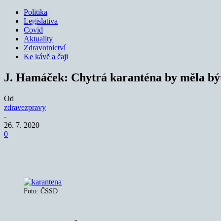
Politika
Legislativa
Covid
Aktuality
Zdravotnictví
Ke kávě a čaji
J. Hamáček: Chytrá karanténa by měla b
Od
zdravezpravy
-
26. 7. 2020
0
Sdílet
Foto: ČSSD