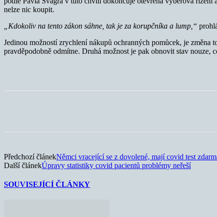
podle Pavla Švagra v tuto chvíli dokončuje otevřená výběrová řízen
nelze nic koupit.
„Kdokoliv na tento zákon sáhne, tak je za korupčníka a lump,“
prohlá
Jedinou možností zrychlení nákupů ochranných pomůcek, je změna toh
pravděpodobně odmítne. Druhá možnost je pak obnovit stav nouze, c
Sdílet
Předchozí článek
Němci vracející se z dovolené, mají covid test zdarm
Další článek
Úpravy statistiky covid pacientů problémy neřeší
SOUVISEJÍCÍ ČLÁNKY