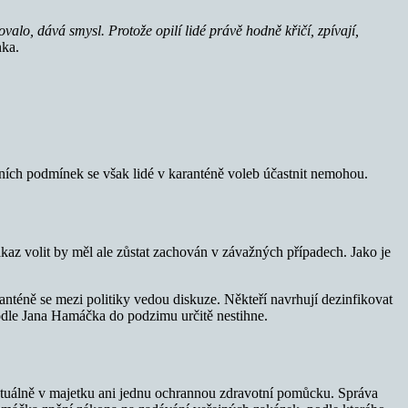
valo, dává smysl. Protože opilí lidé právě hodně křičí, zpívají,
nka.
vních podmínek se však lidé v karanténě voleb účastnit nemohou.
kaz volit by měl ale zůstat zachován v závažných případech. Jako je
nténě se mezi politiky vedou diskuze. Někteří navrhují dezinfikovat
podle Jana Hamáčka do podzimu určitě nestihne.
ktuálně v majetku ani jednu ochrannou zdravotní pomůcku. Správa