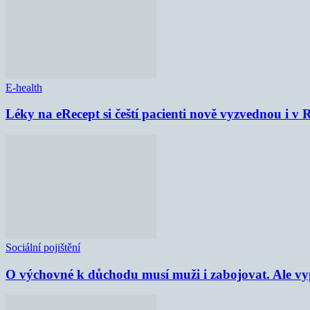
E-health
Léky na eRecept si čeští pacienti nově vyzvednou i v
Sociální pojištění
O výchovné k důchodu musí muži i zabojovat. Ale vypl