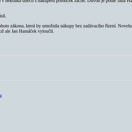
í a v několika dnech s nákupem pomůcek začne. Důvod je podle Jana H
sil.
oto zákona, která by umožnila nákupy bez zadávacího řízení. Novelu 
ož ale Jan Hamáček vyloučil.
a