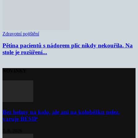
Zdravotní pojištění
Pětina pacientů s nádorem plic nikdy nekouřila. Na
stole je rozšíření...
NOVINKY
Bez helmy na kolo, ale ani na koloběžku nelez,
varuje BESIP
7. 8. 2026