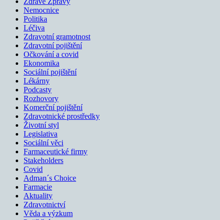
Zdravé Zprávy
Nemocnice
Politika
Léčiva
Zdravotní gramotnost
Zdravotní pojištění
Očkování a covid
Ekonomika
Sociální pojištění
Lékárny
Podcasty
Rozhovory
Komerční pojištění
Zdravotnické prostředky
Životní styl
Legislativa
Sociální věci
Farmaceutické firmy
Stakeholders
Covid
Adman´s Choice
Farmacie
Aktuality
Zdravotnictví
Věda a výzkum