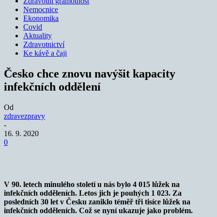
Zdravotní gramotnost
Nemocnice
Ekonomika
Covid
Aktuality
Zdravotnictví
Ke kávě a čaji
Česko chce znovu navýšit kapacity
infekčních oddělení
Od
zdravezpravy
-
16. 9. 2020
0
V 90. letech minulého století u nás bylo 4 015 lůžek na
infekčních odděleních. Letos jich je pouhých 1 023. Za
posledních 30 let v Česku zaniklo téměř tři tisíce lůžek na
infekčních odděleních. Což se nyní ukazuje jako problém.