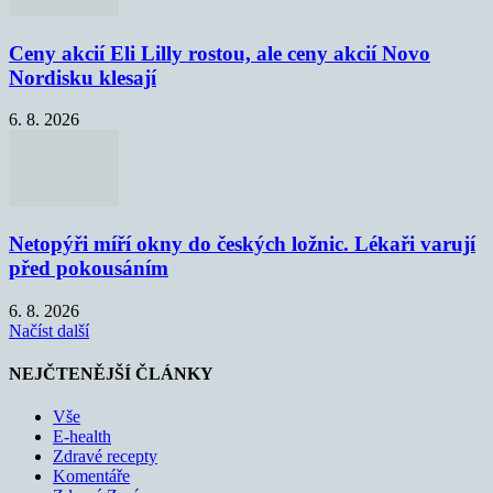
Ceny akcií Eli Lilly rostou, ale ceny akcií Novo
Nordisku klesají
6. 8. 2026
Netopýři míří okny do českých ložnic. Lékaři varují
před pokousáním
6. 8. 2026
Načíst další
NEJČTENĚJŠÍ ČLÁNKY
Vše
E-health
Zdravé recepty
Komentáře