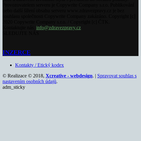
Provozovatelem serveru je Copywrite Company s.r.o. Publikování
nebo další šíření obsahu serveru www.zdravezpravy.cz je bez
souhlasu společnosti Copywrite Company zakázáno. Copyright [c]
2020 Copywrite Company s.r.o. / Copyright [c] ČTK.
Kontaktujte nás:
info@zdravezpravy.cz
SLEDUJTE NÁS
INZERCE
Kontakty / Etický kodex
© Realizace © 2018,
Xcreative - webdesign
. |
Spravovat souhlas s
nastavením osobních údajů
.
adm_sticky