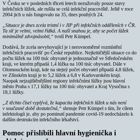
V Česku se v posledních třiceti letech nezužovaly pouze stavy
infekčních lůžek, ale rušila se celá infekční pracoviště. Ještě v roce
2004 jich u nás fungovalo na 35, dnes pouhých 24.
„Situace je dnes zcela tristní i v JIP při infekčních odděleních v ČR.
Ta síť je velmi, velmi řídká. A naší snahou je, aby se počet lůžek
minimálně zdvojnásobil,“
tvrdí Petr Kümpel.
Dodává, že zcela nevyhovující je i nerovnoměrné rozmístění
infekčních pracovišť po České republice. Nejkritičtější situace co do
počtu lůžek na 100 tisíc obyvatel je jednoznačně ve Středočeském
kraji, ve kterém připadá 1,4 lůžka na 100 tisíc obyvatel. Dále v
Olomouckém kraji, kde na stejný počet obyvatel připadá 4,8 lůžek,
ve Zlínském kraji je to 5,2 lůžek a 6,8 v Karlovarském kraji.
Naopak nejzajištěnějšími regiony infekčními lůžky jsou hlavní
město Praha s 17,1 lůžky na 100 tisíc obyvatel a Kraj Vysočina s
18,1 lůžky.
„Z těchto čísel vyplývá, že kapacita infekčních lůžek u nás není
v současné době dostatečná,“
shrnuje Petr Kümpel s tím, že cílem
infektologů je, aby po pominutí pandemie covid-19 nedocházelo k
dalším destrukcím infekčního lékařství.
Pomoc přislíbili hlavní hygienička i