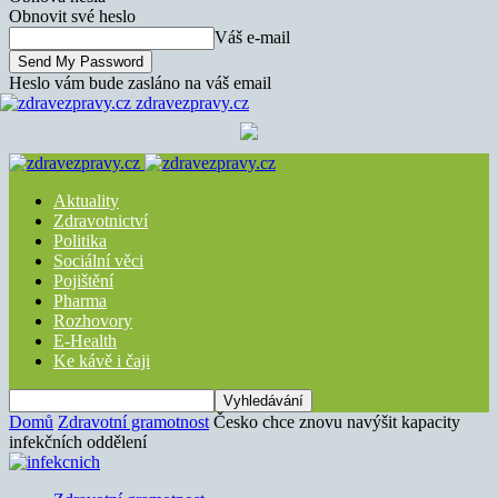
Obnovit své heslo
Váš e-mail
Heslo vám bude zasláno na váš email
zdravezpravy.cz
Aktuality
Zdravotnictví
Politika
Sociální věci
Pojištění
Pharma
Rozhovory
E-Health
Ke kávě i čaji
Domů
Zdravotní gramotnost
Česko chce znovu navýšit kapacity
infekčních oddělení