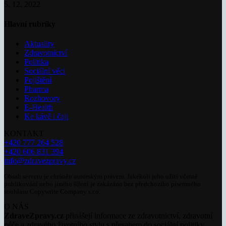
5. 12. 2022
Hlavní rubriky
Aktuality
Zdravotnictví
Politika
Sociální věci
Pojištění
Pharma
Rozhovory
E-Health
Ke kávě i čaji
KONTAKT
+420 777 264 528
+420 606 831 394
info@zdravezpravy.cz
Obsah serveru je chráněn autorským právem. Jakékoli jeho užití včetně
publikování nebo jiného šíření je zakázáno bez předchozího písemného
souhlasu Copywrite Company s.r.o.
O NÁS
ZdraveZpravy.cz
přinášejí informace ze zdravotnictví, zdravotní
péče a zdravého životního stylu s přesahem do sociální politiky.