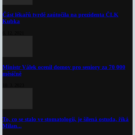
Část lékařů tvrdě zaútočila na prezidenta ČLK
Kubka
6. 12. 2021
Ministr Válek ocenil domov pro seniory za 70 000
měsíčně
10. 3. 2023
To, co se stalo ve stomatologii, je šílená ostuda, říká
Milan...