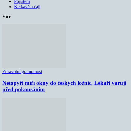
Pojištění
Ke kávě a čaji
Více
Zdravotní gramotnost
Netopýři míří okny do českých ložnic. Lékaři varují
před pokousáním