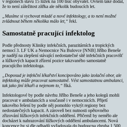
v regionech stavu 15 lůžek na 100 tisíc obyvatel. Ovšem také dodal,
že to není záležitost zítřka ale několik budoucích let.
„Musíme si vychovat mladé a nové infektology, a to není možné
zvládnout během několika málo let,“
řekl.
Samostatně pracující infektolog
Podle přednosty Kliniky infekčních, parazitárních a tropických
nemocí 3. LF UK a Nemocnice Na Bulovce [NNB] Jiřího Beneše
je nadějí na zlepšení stávající nedostatečné sítě infekčních pracovišť
a lůžkových kapacit zřízení pozice takzvaného samostatně
pracujícího infektologa.
„Doposud je infekční lékařství koncipováno jako izolační obor, ale
infektolog může pracovat samostatně. Vést samostatnou ambulanci,
tak jako jiní lékaři a nejenom to,“
říká.
Infektologové by podle návrhu Jiřího Beneše a jeho kolegů mohli
pracovat v ambulancích a současně i v nemocnicích. Přijetí
takového řešení by podle něj pomohlo vykrýt regiony bez
nedostatečných kapacit. A zároveň bez nutnosti opětovného
zřizování lůžkových infekčních oddělení. Přičemž by nemělo ale
docházet k nahrazování lůžkových oddělení ambulancemi. Nová
koncepce by si dle odhadů vyžadovala do budoucna zhruba 1 500