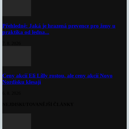
Přehledně: Jaká je hrazená prevence pro ženy u
praktika od ledna...
7. 8. 2026
Ceny akcií Eli Lilly rostou, ale ceny akcií Novo
Nordisku klesají
6. 8. 2026
NEJDISKUTOVANĚJŠÍ ČLÁNKY