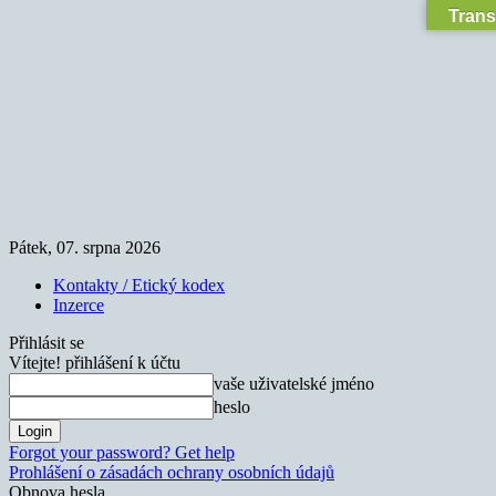
Trans
Pátek, 07. srpna 2026
Kontakty / Etický kodex
Inzerce
Přihlásit se
Vítejte! přihlášení k účtu
vaše uživatelské jméno
heslo
Forgot your password? Get help
Prohlášení o zásadách ochrany osobních údajů
Obnova hesla