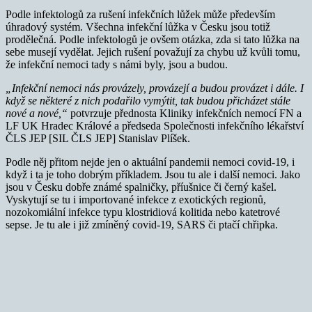
Podle infektologů za rušení infekčních lůžek může především
úhradový systém. Všechna infekční lůžka v Česku jsou totiž
prodělečná. Podle infektologů je ovšem otázka, zda si tato lůžka na
sebe musejí vydělat. Jejich rušení považují za chybu už kvůli tomu,
že infekční nemoci tady s námi byly, jsou a budou.
„Infekční nemoci nás provázely, provázejí a budou provázet i dále. I
když se některé z nich podařilo vymýtit, tak budou přicházet stále
nové a nové,“
potvrzuje přednosta Kliniky infekčních nemocí FN a
LF UK Hradec Králové a předseda Společnosti infekčního lékařství
ČLS JEP [SIL ČLS JEP] Stanislav Plíšek.
Podle něj přitom nejde jen o aktuální pandemii nemoci covid-19, i
když i ta je toho dobrým příkladem. Jsou tu ale i další nemoci. Jako
jsou v Česku dobře známé spalničky, příušnice či černý kašel.
Vyskytují se tu i importované infekce z exotických regionů,
nozokomiální infekce typu klostridiová kolitida nebo katetrové
sepse. Je tu ale i již zmíněný covid-19, SARS či ptačí chřipka.