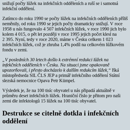
snižují počty lůžek na infekčních odděleních a ruší se i samotná
infekční oddělení.
Zatímco do roku 1990 se počty lůžek na infekčních odděleních příliš
neměnily, od roku 1990 se jejich počty dramaticky snižují. V roce
1958 u nás fungovalo 4 507 infekčních lůžek, v roce 1990 jich bylo
kolem 4 015, o pět let později v roce 1995 jejich počet klesl na
2 395. Nyní, tedy v roce 2020, máme v Česku celkem 1 023
infekčních lůžek, což je zhruba 1,4% podíl na celkovém lůžkovém
fondu v zemi.
„V posledních 30 letech došlo k extrémní redukci lůžek na
infekčních odděleních v Česku. Na situaci jsme opakovaně
upozorňovali, i přesto docházelo k dalším redukcím lůžek,“
říká
místopředseda SIL ČLS JEP a primář infekčního oddělení Státní
slezská nemocnice Opava Petr Kümpel.
Výsledek je, že na 100 tisíc obyvatel u nás připadá aktuálně v
průměru deset infekčních lůžek. Hraniční číslo je přitom pro naši
zemi dle infektologů 15 lůžek na 100 tisíc obyvatel.
Destrukce se citelně dotkla i infekčních
oddělení