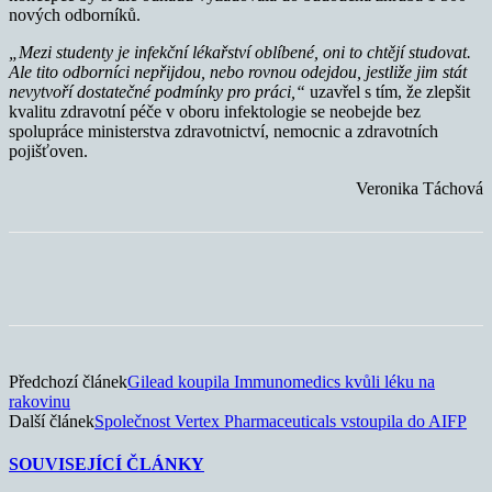
nových odborníků.
„Mezi studenty je infekční lékařství oblíbené, oni to chtějí studovat.
Ale tito odborníci nepřijdou, nebo rovnou odejdou, jestliže jim stát
nevytvoří dostatečné podmínky pro práci,“
uzavřel s tím, že zlepšit
kvalitu zdravotní péče v oboru infektologie se neobejde bez
spolupráce ministerstva zdravotnictví, nemocnic a zdravotních
pojišťoven.
Veronika Táchová
Předchozí článek
Gilead koupila Immunomedics kvůli léku na
rakovinu
Další článek
Společnost Vertex Pharmaceuticals vstoupila do AIFP
SOUVISEJÍCÍ ČLÁNKY