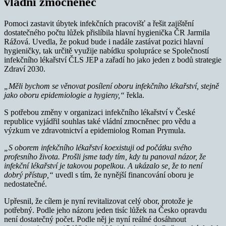
vládní zmocněnec
Pomoci zastavit úbytek infekčních pracovišť a řešit zajištění
dostatečného počtu lůžek přislíbila hlavní hygienička ČR Jarmila
Rážová. Uvedla, že pokud bude i nadále zastávat pozici hlavní
hygieničky, tak určitě využije nabídku spolupráce se Společností
infekčního lékařství ČLS JEP a zařadí ho jako jeden z bodů strategie
Zdraví 2030.
„Měli bychom se věnovat posílení oboru infekčního lékařství, stejně
jako oboru epidemiologie a hygieny,“
řekla.
S potřebou změny v organizaci infekčního lékařství v České
republice vyjádřil souhlas také vládní zmocněnec pro vědu a
výzkum ve zdravotnictví a epidemiolog Roman Prymula.
„S oborem infekčního lékařství koexistuji od počátku svého
profesního života. Prošli jsme tady tím, kdy tu panoval názor, že
infekční lékařství je takovou popelkou. A ukázalo se, že to není
dobrý přístup,“
uvedl s tím, že nynější financování oboru je
nedostatečné.
Upřesnil, že cílem je nyní revitalizovat celý obor, protože je
potřebný. Podle jeho názoru jeden tisíc lůžek na Česko opravdu
není dostatečný počet. Podle něj je nyní reálné dosáhnout