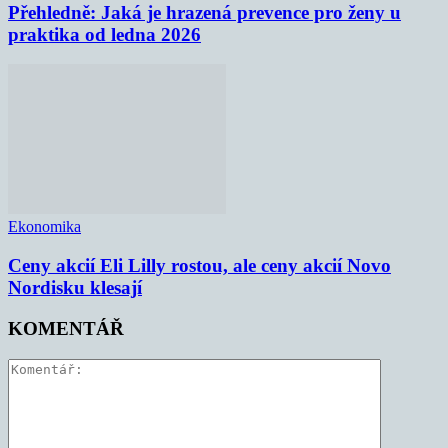
Přehledně: Jaká je hrazená prevence pro ženy u
praktika od ledna 2026
Ekonomika
Ceny akcií Eli Lilly rostou, ale ceny akcií Novo
Nordisku klesají
KOMENTÁŘ