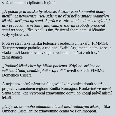
složení multidisciplinárních týmů.
„A potom je tu italská byrokracie. Ačkoliv jsou komunitní domy
menší než nemocnice, jsou stále ještě větší než ordinace rodinných
lékařů, kteří pracují sami. A práce ve zdravotních domech vyžaduje,
aby pracovali ve větším týmu, čímž je zbavují svobody pracovat
sami na sebe,“
říká Anelli s tím, že řízení shora nemusí lékařům
vždy vyhovovat.
Proti se staví také Italská federace všeobecných lékařů [FIMMG].
Ta reprezentuje praktiky a rodinné lékaře. Argumentuje tím, že se je
vláda snaží kontrolovat, vzít jim svobodu a udělat z nich své
zaměstnance.
„Rodinný lékař chce být blízko pacienta. Když ho strčíme do
velkého úřadu, nemůže plnit svoji roli,“
uvedl sekretář FIMMG
Domenico Crisara.
A nejednoznačný názor na fungování zdravotních domů se již
projevil v samotném regionu Emilia-Romagna. Konkrétně ve městě
Santa Sofia, kde vytvoření zdravotního domu bojkotují právě místní
lékaři.
„Objevilo se mnoho odmítnutí hlavně mezi rodinnými lékaři,“
říká
Umberto Castellani ze zdravotního centra ve Forlimpopoli.