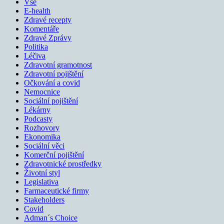
Vše
E-health
Zdravé recepty
Komentáře
Zdravé Zprávy
Politika
Léčiva
Zdravotní gramotnost
Zdravotní pojištění
Očkování a covid
Nemocnice
Sociální pojištění
Lékárny
Podcasty
Rozhovory
Ekonomika
Sociální věci
Komerční pojištění
Zdravotnické prostředky
Životní styl
Legislativa
Farmaceutické firmy
Stakeholders
Covid
Adman´s Choice