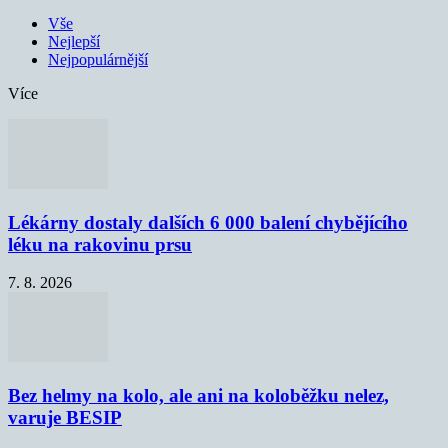
Vše
Nejlepší
Nejpopulárnější
Více
Lékárny dostaly dalších 6 000 balení chybějícího
léku na rakovinu prsu
7. 8. 2026
Bez helmy na kolo, ale ani na koloběžku nelez,
varuje BESIP