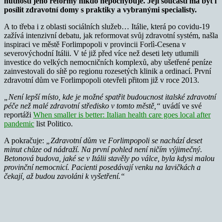
nutnosti jeho reformy nikdo nepochybuje. Její součástí má být i
posílit zdravotní domy s praktiky a vybranými specialisty.
A to třeba i z oblasti sociálních služeb… Itálie, která po covidu-19
zažívá intenzivní debatu, jak reformovat svůj zdravotní systém, našla
inspiraci ve městě Forlimpopoli v provincii Forlì-Cesena v
severovýchodní Itálii. V té již před více než deseti lety utlumili
investice do velkých nemocničních komplexů, aby ušetřené peníze
zainvestovali do sítě po regionu rozesetých klinik a ordinací. První
zdravotní dům ve Forlimpopoli otevřeli přitom již v roce 2013.
„Není lepší místo, kde je možné spatřit budoucnost italské zdravotní
péče než malé zdravotní středisko v tomto městě,“
uvádí ve své
reportáži
When smaller is better: Italian health care goes local after
pandemic
list Politico.
A pokračuje:
„Zdravotní dům ve Forlimpopoli se nachází deset
minut chůze od nádraží. Na první pohled není ničím výjimečný.
Betonová budova, jaké se v Itálii stavěly po válce, byla kdysi malou
provinční nemocnicí. Pacienti posedávají venku na lavičkách a
čekají, až budou zavoláni k vyšetření.“