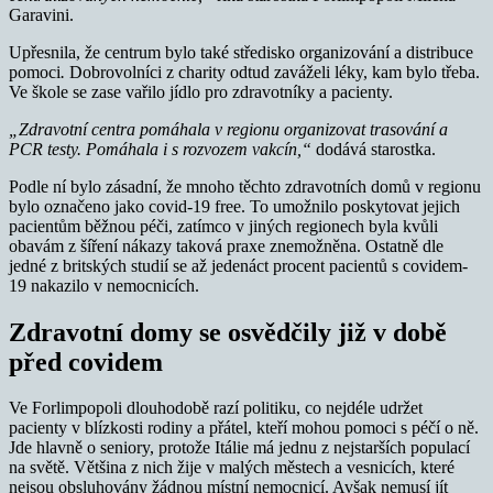
Garavini.
Upřesnila, že centrum bylo také středisko organizování a distribuce
pomoci
.
Dobrovolníci z charity odtud zaváželi léky, kam bylo třeba.
Ve škole se zase vařilo jídlo pro zdravotníky a pacienty.
„Zdravotní centra pomáhala v regionu organizovat trasování a
PCR testy. Pomáhala i s rozvozem vakcín,“
dodává starostka.
Podle ní bylo zásadní, že mnoho těchto zdravotních domů v regionu
bylo označeno jako covid-19 free. To umožnilo poskytovat jejich
pacientům běžnou péči, zatímco v jiných regionech byla kvůli
obavám z šíření nákazy taková praxe znemožněna. Ostatně dle
jedné z britských studií se až jedenáct procent pacientů s covidem-
19 nakazilo v nemocnicích.
Zdravotní domy se osvědčily již v době
před covidem
Ve Forlimpopoli dlouhodobě razí politiku, co nejdéle udržet
pacienty v blízkosti rodiny a přátel, kteří mohou pomoci s péčí o ně.
Jde hlavně o seniory, protože Itálie má jednu z nejstarších populací
na světě. Většina z nich žije v malých městech a vesnicích, které
nejsou obsluhovány žádnou místní nemocnicí. Avšak nemusí jít