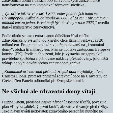
zdravotních domů a dalších 500 zdravotnických zařízení chce
transformovat na tato komplexní zdravotní střediska.
„Vytvoří se tak síť více než 1 300 center podobných tomu ve
Forlimpopoli. Každé bude sloužit 40 000 lidí za cenu zhruba dvou
milionů eur za jedno. První mají být otevřeny v roce 2023,“
uvedlo
italské ministerstvo zdravotnictví.
Podle úřadu se tato centra stanou důležitou částí celého
zdravotnického systému, do kterého chce Itálie investovat až 20
miliard eur. Program domů zdraví, přejmenovaný na „komunitní
domy“, obdrží tři miliardy eur. Plán se líbí také zástupcům Evropské
komise [EK]. Podle nich v zemi, kde je výstavba megaprojektů
pravidelně zpožděna a plánované náklady překračovány, jsou nižší
výdaje na vybudování těchto center dobrá zpráva.
„Komunitně orientovaná péče má zřejmě dobré vyhlídky,“
řekl
Christos Lionis, profesor primární zdravotní péče na University of
Crete a člen Panelu odborníků při Evropské komisi.
Ne všichni ale zdravotní domy vítají
Filippo Anelli, předseda Italské národní asociace lékařů, považuje
plán vlády za „důležitý první krok“, ale zároveň varuje před riziky.
Jako hlavní uvádí nedostatek zdravotního personálu nutného ke