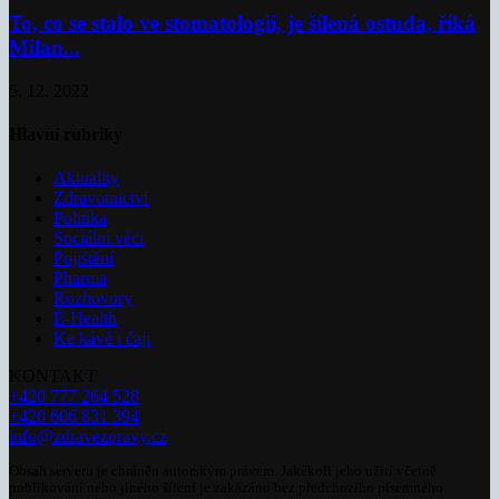
To, co se stalo ve stomatologii, je šílená ostuda, říká
Milan...
5. 12. 2022
Hlavní rubriky
Aktuality
Zdravotnictví
Politika
Sociální věci
Pojištění
Pharma
Rozhovory
E-Health
Ke kávě i čaji
KONTAKT
+420 777 264 528
+420 606 831 394
info@zdravezpravy.cz
Obsah serveru je chráněn autorským právem. Jakékoli jeho užití včetně
publikování nebo jiného šíření je zakázáno bez předchozího písemného