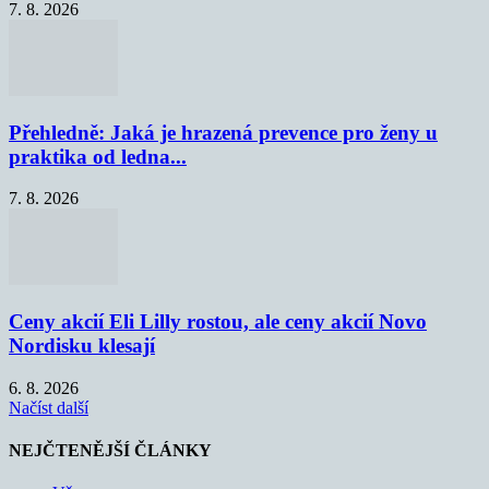
7. 8. 2026
Přehledně: Jaká je hrazená prevence pro ženy u
praktika od ledna...
7. 8. 2026
Ceny akcií Eli Lilly rostou, ale ceny akcií Novo
Nordisku klesají
6. 8. 2026
Načíst další
NEJČTENĚJŠÍ ČLÁNKY