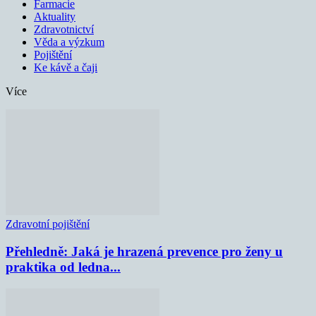
Farmacie
Aktuality
Zdravotnictví
Věda a výzkum
Pojištění
Ke kávě a čaji
Více
Zdravotní pojištění
Přehledně: Jaká je hrazená prevence pro ženy u
praktika od ledna...