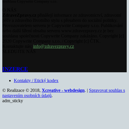
souhlasu Copywrite Company s.r.o.
O NÁS
ZdraveZpravy.cz
přinášejí informace ze zdravotnictví, zdravotní
péče a zdravého životního stylu s přesahem do sociální politiky.
Provozovatelem serveru je Copywrite Company s.r.o. Publikování
nebo další šíření obsahu serveru www.zdravezpravy.cz je bez
souhlasu společnosti Copywrite Company zakázáno. Copyright [c]
2020 Copywrite Company s.r.o. / Copyright [c] ČTK.
Kontaktujte nás:
info@zdravezpravy.cz
SLEDUJTE NÁS
INZERCE
Kontakty / Etický kodex
© Realizace © 2018,
Xcreative - webdesign
. |
Spravovat souhlas s
nastavením osobních údajů
.
adm_sticky