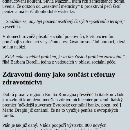
odnaučování kouření. Silvia Mazzini, která řídí zaměstnance domu,
uvedla, že odklon od „reaktivní medicíny“ k proaktivní péči šetří
peníze a má lepší dlouhodobé výsledky.
„Snažíme se, aby byl pacient ušetřený častých vyšetření a terapií,“
vysvětlila.
V domech rovněž působí sociální pracovníci, kteří pacientům
pomáhají s orientací v systému a využíváním sociální pomoci, která
se jim nabízí.
„Když máte sociální problém, je za tím často i problém zdravotní,“
říká Barbara Borelli, jedna z vedoucích v oblasti sociální péče.
Zdravotní domy jako součást reformy
zdravotnictví
Dobrá praxe v regionu Emilia-Romagna přesvědčila italskou vládu
k rozvinutí komplexu menších zdravotních center po zemi. Italský
premiér [někdejší guvernér Evropské centrální banky, pozn. red.]
Mario Draghi již oznámil, že na to využije peníze z evropských
fondů.
Plán je tak již daný. Vláda podpoří výstavbu 800 nových