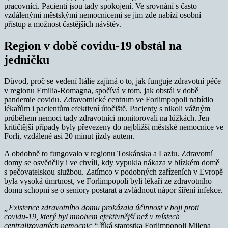
pracovníci. Pacienti jsou tady spokojení. Ve srovnání s často
vzdálenými městskými nemocnicemi se jim zde nabízí osobní
přístup a možnost častějších návštěv.
Region v době covidu-19 obstál na
jedničku
Důvod, proč se vedení Itálie zajímá o to, jak funguje zdravotní péče
v regionu Emilia-Romagna, spočívá v tom, jak obstál v době
pandemie covidu. Zdravotnické centrum ve Forlimpopoli nabídlo
lékařům i pacientům efektivní útočiště. Pacienty s nikoli vážným
průběhem nemoci tady zdravotníci monitorovali na lůžkách. Jen
kritičtější případy byly převezeny do nejbližší městské nemocnice ve
Forli, vzdálené asi 20 minut jízdy autem.
A obdobně to fungovalo v regionu Toskánska a Laziu. Zdravotní
domy se osvědčily i ve chvíli, kdy vypukla nákaza v blízkém domě
s pečovatelskou službou. Zatímco v podobných zařízeních v Evropě
byla vysoká úmrtnost, ve Forlimpopoli byli lékaři ze zdravotního
domu schopni se o seniory postarat a zvládnout nápor šíření infekce.
„Existence zdravotního domu prokázala účinnost v boji proti
covidu-19, který byl mnohem efektivnější než v místech
centralizovaných nemocnic,“
říká starostka Forlimpopoli Milena