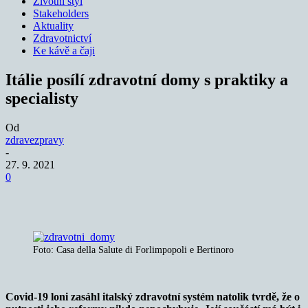
Životní styl
Stakeholders
Aktuality
Zdravotnictví
Ke kávě a čaji
Itálie posílí zdravotní domy s praktiky a
specialisty
Od
zdravezpravy
-
27. 9. 2021
0
Foto: Casa della Salute di Forlimpopoli e Bertinoro
Covid-19 loni zasáhl italský zdravotní systém natolik tvrdě, že o