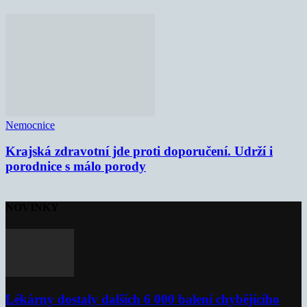
Nemocnice
Krajská zdravotní jde proti doporučení. Udrží i
porodnice s málo porody
NOVINKY
Lékárny dostaly dalších 6 000 balení chybějícího