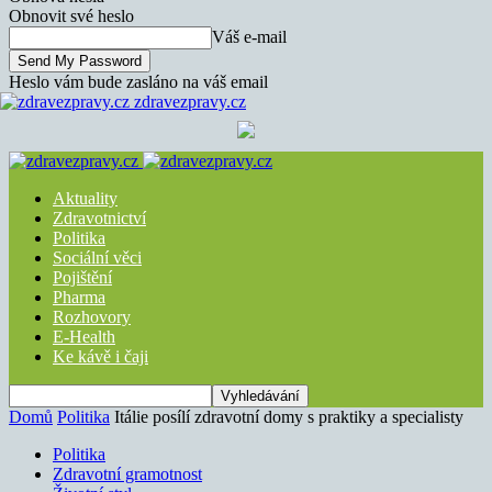
Obnovit své heslo
Váš e-mail
Heslo vám bude zasláno na váš email
zdravezpravy.cz
Aktuality
Zdravotnictví
Politika
Sociální věci
Pojištění
Pharma
Rozhovory
E-Health
Ke kávě i čaji
Domů
Politika
Itálie posílí zdravotní domy s praktiky a specialisty
Politika
Zdravotní gramotnost