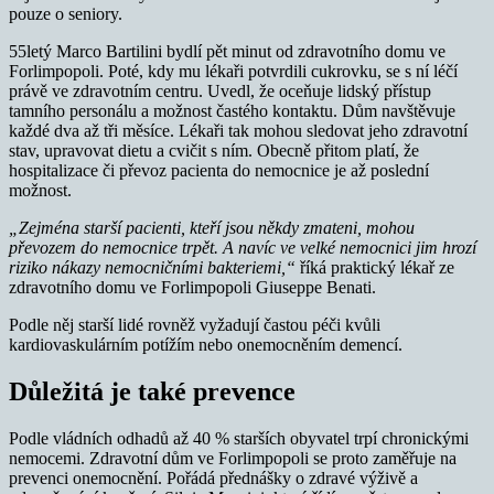
pouze o seniory.
55letý Marco Bartilini bydlí pět minut od zdravotního domu ve
Forlimpopoli. Poté, kdy mu lékaři potvrdili cukrovku, se s ní léčí
právě ve zdravotním centru. Uvedl, že oceňuje lidský přístup
tamního personálu a možnost častého kontaktu. Dům navštěvuje
každé dva až tři měsíce. Lékaři tak mohou sledovat jeho zdravotní
stav, upravovat dietu a cvičit s ním. Obecně přitom platí, že
hospitalizace či převoz pacienta do nemocnice je až poslední
možnost.
„Zejména starší pacienti, kteří jsou někdy zmateni, mohou
převozem do nemocnice trpět. A navíc ve velké nemocnici jim hrozí
riziko nákazy nemocničními bakteriemi,“
říká praktický lékař ze
zdravotního domu ve Forlimpopoli Giuseppe Benati.
Podle něj starší lidé rovněž vyžadují častou péči kvůli
kardiovaskulárním potížím nebo onemocněním demencí.
Důležitá je také prevence
Podle vládních odhadů až 40 % starších obyvatel trpí chronickými
nemocemi. Zdravotní dům ve Forlimpopoli se proto zaměřuje na
prevenci onemocnění. Pořádá přednášky o zdravé výživě a