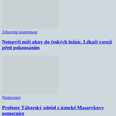
Zdravotní gramotnost
Netopýři míří okny do českých ložnic. Lékaři varují
před pokousáním
Nemocnice
Profesor Táborský odešel z ústecké Masarykovy
nemocnice