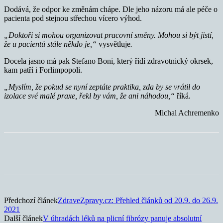
Dodává, že odpor ke změnám chápe. Dle jeho názoru má ale péče o
pacienta pod stejnou střechou vícero výhod.
„Doktoři si mohou organizovat pracovní směny. Mohou si být jistí,
že u pacientů stále někdo je,“
vysvětluje
.
Docela jasno má pak Stefano Boni, který řídí zdravotnický okrsek,
kam patří i Forlimpopoli.
„Myslím, že pokud se nyní zeptáte praktika, zda by se vrátil do
izolace své malé praxe, řekl by vám, že ani náhodou,“
říká.
Michal Achremenko
Předchozí článek
ZdraveZpravy.cz: Přehled článků od 20.9. do 26.9.
2021
Další článek
V úhradách léků na plicní fibrózy panuje absolutní