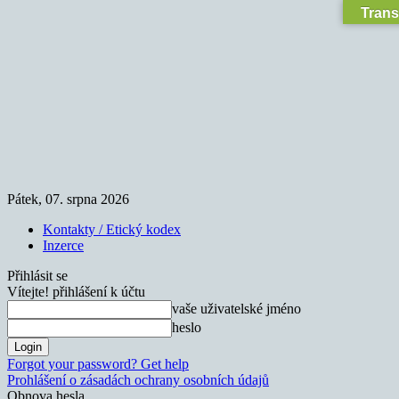
Trans
Pátek, 07. srpna 2026
Kontakty / Etický kodex
Inzerce
Přihlásit se
Vítejte! přihlášení k účtu
vaše uživatelské jméno
heslo
Forgot your password? Get help
Prohlášení o zásadách ochrany osobních údajů
Obnova hesla