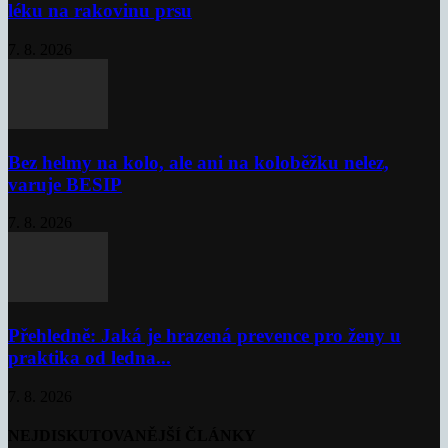
léku na rakovinu prsu
7. 8. 2026
Bez helmy na kolo, ale ani na koloběžku nelez,
varuje BESIP
7. 8. 2026
Přehledně: Jaká je hrazená prevence pro ženy u
praktika od ledna...
7. 8. 2026
NEJDISKUTOVANĚJŠÍ ČLÁNKY