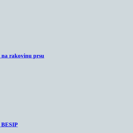
u na rakovinu prsu
je BESIP