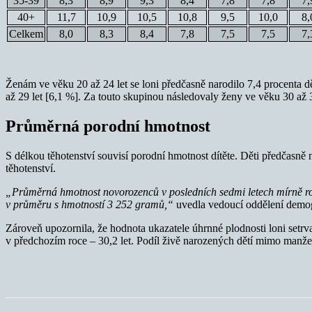
35-39
8,3
8,9
9,3
8,4
7,8
7,8
7,
40+
11,7
10,9
10,5
10,8
9,5
10,0
8,
Celkem
8,0
8,3
8,4
7,8
7,5
7,5
7,
Ženám ve věku 20 až 24 let se loni předčasně narodilo 7,4 procenta 
až 29 let [6,1 %]. Za touto skupinou následovaly ženy ve věku 30 až 3
Průměrná porodní hmotnost
S délkou těhotenství souvisí porodní hmotnost dítěte. Děti předčasn
těhotenství.
„Průměrná hmotnost novorozenců v posledních sedmi letech mírně rost
v průměru s hmotností 3 252 gramů,“
uvedla vedoucí oddělení demog
Zároveň upozornila, že hodnota ukazatele úhrnné plodnosti loni setrva
v předchozím roce – 30,2 let. Podíl živě narozených dětí mimo manžel