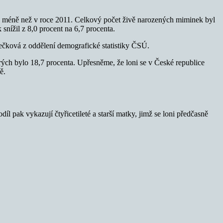
síce méně než v roce 2011. Celkový počet živě narozených miminek byl
 snížil z 8,0 procent na 6,7 procenta.
ková z oddělení demografické statistiky ČSÚ.
erých bylo 18,7 procenta. Upřesněme, že loni se v České republice
ě.
 pak vykazují čtyřicetileté a starší matky, jimž se loni předčasně