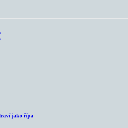
y
m
raví jako řípa