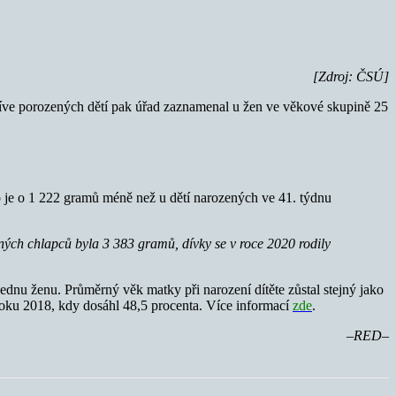
[Zdroj: ČSÚ]
dříve porozených dětí pak úřad zaznamenal u žen ve věkové skupině 25
o je o 1 222 gramů méně než u dětí narozených ve 41. týdnu
ných chlapců byla 3 383 gramů, dívky se v roce 2020 rodily
jednu ženu. Průměrný věk matky při narození dítěte zůstal stejný jako
 roku 2018, kdy dosáhl 48,5 procenta. Více informací
zde
.
–RED–