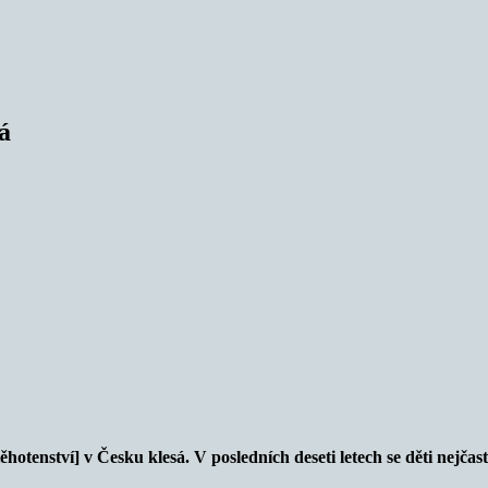
á
enství] v Česku klesá. V posledních deseti letech se děti nejčastě