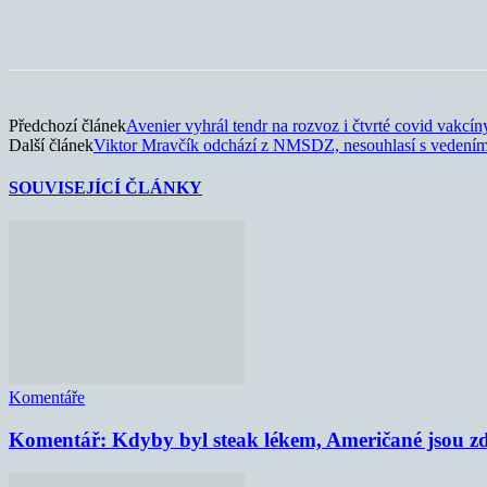
Sdílet
Předchozí článek
Avenier vyhrál tendr na rozvoz i čtvrté covid vakcín
Další článek
Viktor Mravčík odchází z NMSDZ, nesouhlasí s vedení
SOUVISEJÍCÍ ČLÁNKY
Komentáře
Komentář: Kdyby byl steak lékem, Američané jsou zd