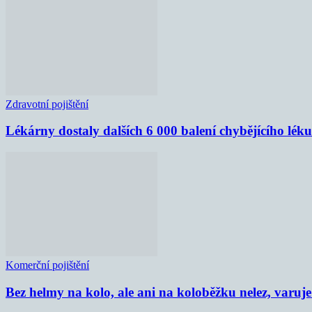
Zdravotní pojištění
Lékárny dostaly dalších 6 000 balení chybějícího lék
Komerční pojištění
Bez helmy na kolo, ale ani na koloběžku nelez, varu