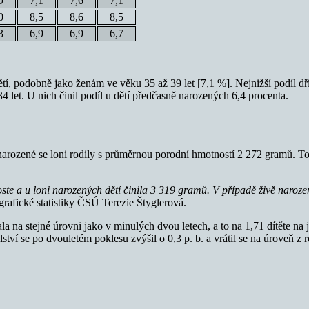
9
7,1
7,6
7,1
0
8,5
8,6
8,5
3
6,9
6,9
6,7
dětí, podobně jako ženám ve věku 35 až 39 let [7,1 %]. Nejnižší podíl 
4 let. U nich činil podíl u dětí předčasně narozených 6,4 procenta.
ě narozené se loni rodily s průměrnou porodní hmotností 2 272 gramů. T
e a u loni narozených dětí činila 3 319 gramů. V případě živě naroze
rafické statistiky ČSÚ Terezie Štyglerová.
la na stejné úrovni jako v minulých dvou letech, a to na 1,71 dítěte na 
ství se po dvouletém poklesu zvýšil o 0,3 p. b. a vrátil se na úroveň z