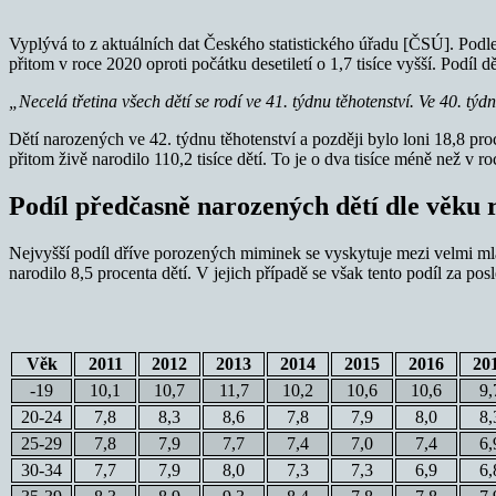
Vyplývá to z aktuálních dat Českého statistického úřadu [ČSÚ]. Podle 
přitom v roce 2020 oproti počátku desetiletí o 1,7 tisíce vyšší. Podíl
„Necelá třetina všech dětí se rodí ve 41. týdnu těhotenství. Ve 40. týd
Dětí narozených ve 42. týdnu těhotenství a později bylo loni 18,8 pro
přitom živě narodilo 110,2 tisíce dětí. To je o dva tisíce méně než v r
Podíl předčasně narozených dětí dle věku 
Nejvyšší podíl dříve porozených miminek se vyskytuje mezi velmi mladý
narodilo 8,5 procenta dětí. V jejich případě se však tento podíl za posle
Věk
2011
2012
2013
2014
2015
2016
20
-19
10,1
10,7
11,7
10,2
10,6
10,6
9,
20-24
7,8
8,3
8,6
7,8
7,9
8,0
8,
25-29
7,8
7,9
7,7
7,4
7,0
7,4
6,
30-34
7,7
7,9
8,0
7,3
7,3
6,9
6,