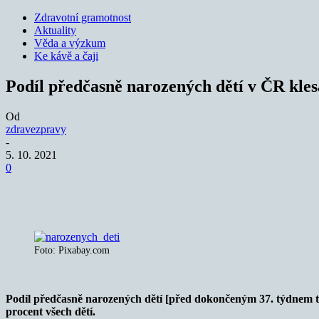
Zdravotní gramotnost
Aktuality
Věda a výzkum
Ke kávě a čaji
Podíl předčasně narozených dětí v ČR kles
Od
zdravezpravy
-
5. 10. 2021
0
Sdílet
Foto: Pixabay.com
Podíl předčasně narozených dětí [před dokončeným 37. týdnem těhot
procent všech dětí.