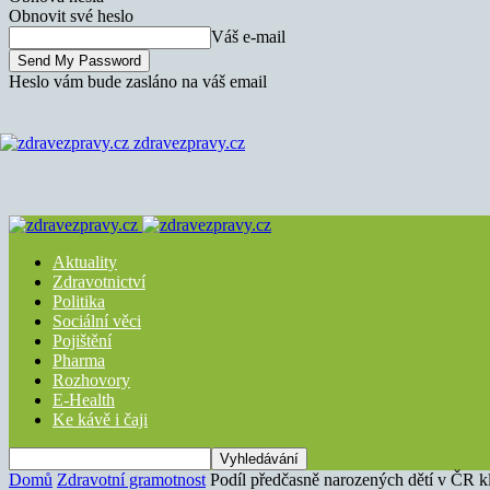
Obnovit své heslo
Váš e-mail
Heslo vám bude zasláno na váš email
zdravezpravy.cz
Aktuality
Zdravotnictví
Politika
Sociální věci
Pojištění
Pharma
Rozhovory
E-Health
Ke kávě i čaji
Domů
Zdravotní gramotnost
Podíl předčasně narozených dětí v ČR k