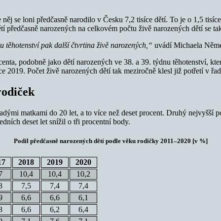
něj se loni předčasně narodilo v Česku 7,2 tisíce dětí. To je o 1,5 ti
 dětí předčasně narozených na celkovém počtu živě narozených dětí se tak
nu těhotenství pak další čtvrtina živě narozených,“
uvádí Michaela Němeč
centa, podobně jako dětí narozených ve 38. a 39. týdnu těhotenství, kt
oce 2019. Počet živě narozených dětí tak meziročně klesl již potřetí v řad
rodiček
mi matkami do 20 let, a to více než deset procent. Druhý nejvyšší podíl
dních deset let snížil o tři procentní body.
Podíl předčasně narozených dětí podle věku rodičky 2011–2020
[v %]
17
2018
2019
2020
7
10,4
10,4
10,2
3
7,5
7,4
7,4
9
6,6
6,6
6,1
8
6,6
6,2
6,4