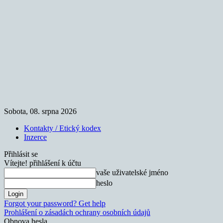
Sobota, 08. srpna 2026
Kontakty / Etický kodex
Inzerce
Přihlásit se
Vítejte! přihlášení k účtu
vaše uživatelské jméno
heslo
Forgot your password? Get help
Prohlášení o zásadách ochrany osobních údajů
Obnova hesla