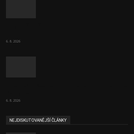
Netopýři míří okny do českých ložnic. Lékaři
varují před pokousáním
6. 8. 2026
V korupční kauze z roku 2018 ve FN Bulovka
padly další...
6. 8. 2026
NEJDISKUTOVANĚJŠÍ ČLÁNKY