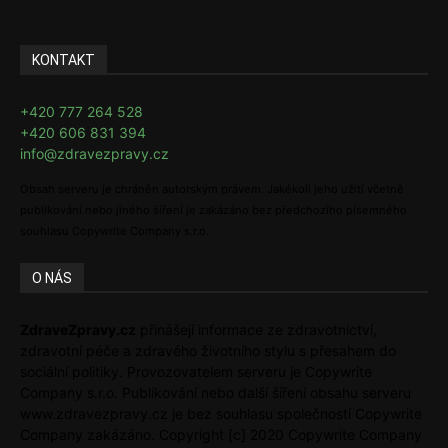
KONTAKT
+420 777 264 528
+420 606 831 394
info@zdravezpravy.cz
Obsah serveru je chráněn autorským právem. Jakékoli jeho užití včetně
publikování nebo jiného šíření je zakázáno bez předchozího písemného
souhlasu Copywrite Company s.r.o.
O NÁS
ZdraveZpravy.cz
přinášejí informace ze zdravotnictví,
zdravotní péče a zdravého životního stylu s přesahem do
sociální politiky. Provozovatelem serveru je Copywrite
Company s.r.o. Publikování nebo další šíření obsahu serveru
www.zdravezpravy.cz je bez souhlasu společnosti Copywrite
Company zakázáno. Copyright [c] 2020 Copywrite Company