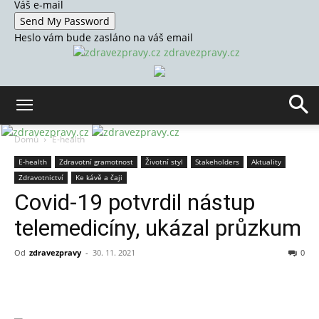
Váš e-mail
Heslo vám bude zasláno na váš email
zdravezpravy.cz
Domů
E-health
E-health
Zdravotní gramotnost
Životní styl
Stakeholders
Aktuality
Zdravotnictví
Ke kávě a čaji
Covid-19 potvrdil nástup
telemedicíny, ukázal průzkum
Od
zdravezpravy
-
30. 11. 2021
0