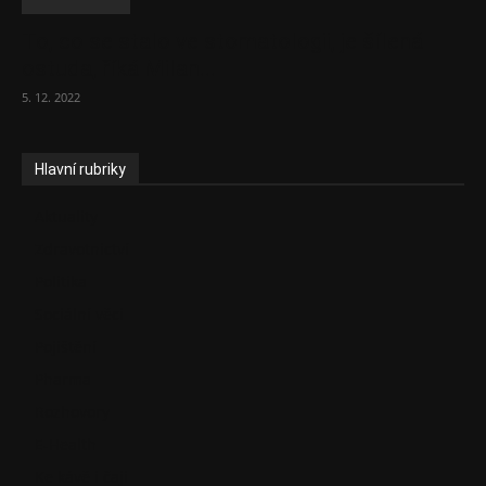
To, co se stalo ve stomatologii, je šílená
ostuda, říká Milan...
5. 12. 2022
Hlavní rubriky
Aktuality
Zdravotnictví
Politika
Sociální věci
Pojištění
Pharma
Rozhovory
E-Health
Ke kávě i čaji