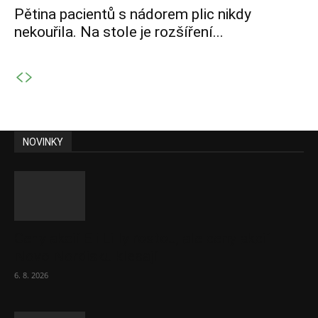
Pětina pacientů s nádorem plic nikdy
nekouřila. Na stole je rozšíření...
NOVINKY
Ceny akcií Eli Lilly rostou, ale ceny akcií
Novo Nordisku klesají
6. 8. 2026