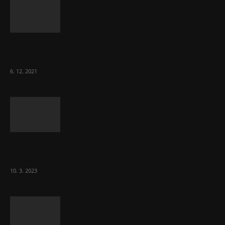
Část lékařů tvrdě zaútočila na prezidenta
ČLK Kubka
6. 12. 2021
Ministr Válek ocenil domov pro seniory za
70 000 měsíčně
10. 3. 2023