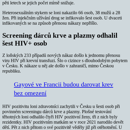
pěti letech se jejich počet mírně snižuje.
Heterosexuálním stykem se loni nakazilo 66 osob, 38 mužů a 28
žen. Při injekčním užívání drog se infikovalo šest osob. U dvaceti
infikovaných se na způsob přenosu nákazy nepřišlo.
Screening dárců krve a plazmy odhalil
šest HIV+ osob
Z loňských 233 případů nových nákaz došlo k jednomu přenosu
viru HIV při krevní transfuzi. Šlo o cizince s dlouhodobým pobytem
v Česku. K nákaze u něj ale došlo v zahraničí, mimo Českou
republiku.
Gayové ve Francii budou darovat krev
bez omezení
HIV pozitivitu loni zdravotníci zachytili v Česku u šesti osob při
povinném screeningu dárců krve a plazmy. Plošné testování
těhotných loni odhalilo čtyři HIV pozitivní ženy, tři z nich byly
rezidentky. HIV pozitivním matkám se v roce 2021 narodilo devět
dětí. Pět z nich přitom o své pozitivitě věděly již při otěhotnění. U