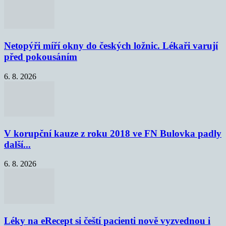
Netopýři míří okny do českých ložnic. Lékaři varují
před pokousáním
6. 8. 2026
V korupční kauze z roku 2018 ve FN Bulovka padly
další...
6. 8. 2026
Léky na eRecept si čeští pacienti nově vyzvednou i