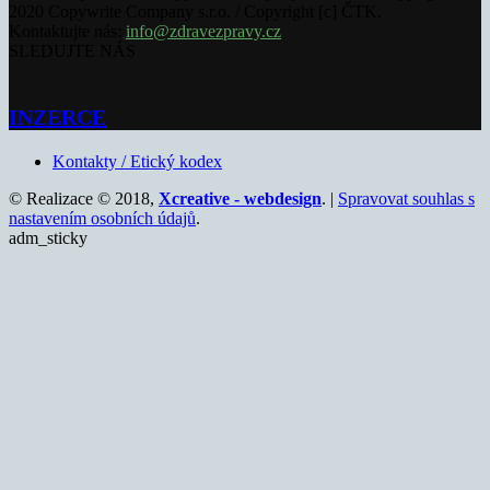
2020 Copywrite Company s.r.o. / Copyright [c] ČTK.
Kontaktujte nás:
info@zdravezpravy.cz
SLEDUJTE NÁS
INZERCE
Kontakty / Etický kodex
© Realizace © 2018,
Xcreative - webdesign
. |
Spravovat souhlas s
nastavením osobních údajů
.
adm_sticky