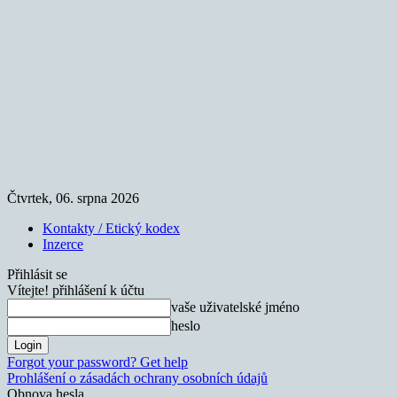
Čtvrtek, 06. srpna 2026
Kontakty / Etický kodex
Inzerce
Přihlásit se
Vítejte! přihlášení k účtu
vaše uživatelské jméno
heslo
Forgot your password? Get help
Prohlášení o zásadách ochrany osobních údajů
Obnova hesla