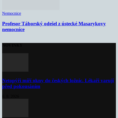
Nemocnice
Profesor Táborský odešel z ústecké Masarykovy
nemocnice
NOVINKY
Netopýři míří okny do českých ložnic. Lékaři varují
před pokousáním
6. 8. 2026