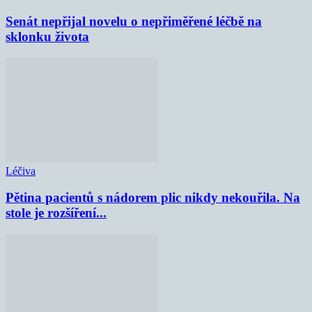
Senát nepřijal novelu o nepřiměřené léčbě na
sklonku života
Léčiva
Pětina pacientů s nádorem plic nikdy nekouřila. Na
stole je rozšíření...