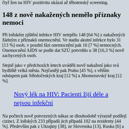
čtyř žen na HIV pozitivitu ukázal až těhotenský screening.
148 z nově nakažených nemělo příznaky
nemoci
Při loňském zjištění infekce HIV netrpělo 148 [64 %] z nakažených
žádným z příznaků onemocnění. Ve stadiu akutní infekce bylo 31
[13 %] osob, v pozdní fázi onemocnění pak 16 [7 %] nemocných.
Onemocnění AIDS se podle dat SZÚ potvrdilo u 38 [16,3 %] nově
zachycených osob.
Stejně jako v předchozích letech uváděli nově nakažení jako svá
bydliště velká města. Nejčastěji pak Prahu [45 %], s větším
odstupem pak Středočeských kraj [12 %] a Jihomoravský kraj [12
%].
Nový lék na HIV: Pacienti žijí déle a
nejsou infekční
Na počtech nově potvrzených nákaz se dlouhodobě výrazně podílejí
cizinci. Z loňských 233 případů jich připadá 102 na rezidenty [44
%]. Především pak z Ukrajiny [38], ze Slovenska [13], Ruska [6] a