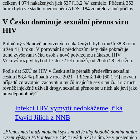
celkem 4 074 nakažených jich 537 [13,2 %] zemřelo. Přičemž 353
úmrtí bylo ve stadiu onemocnění AIDS. 184 zemřelo z jiné příčiny.
V Česku dominuje sexuální přenos viru
HIV
Průměrný věk nově potvrzených nakažených byl u mužů 38,8 roku,
u žen 41,3 roku. V porovnání s předchozími lety dále pokračuje
trend zvyšování věku osob s nově potvrzenou nákazou HIV.
Věkový rozptyl byl od 17 do 72 let u mužů, od 20 do 58 let u žen.
Podle dat SZÚ se HIV v Česku stále přenáší především sexuální
cestou [88,4 % případů v roce 2021]. Přičemž 140 [60,1 %] nových
případů zdravotníci zachytili u mužů majících sex s muži. Tři z nich
rovněž injekčně užívali drogy, sexuální přenos se u nich ale jeví jako
pravděpodobnější.
Infekci HIV vymýtit nedokážeme, říká
David Jilich z NNB
„Přenos mezi muži majícími sex s muži je dlouhodobě dominantním
rysem výskytu HIV infekce v ČR,“
uvádí SZÚ s tím, že v posledních