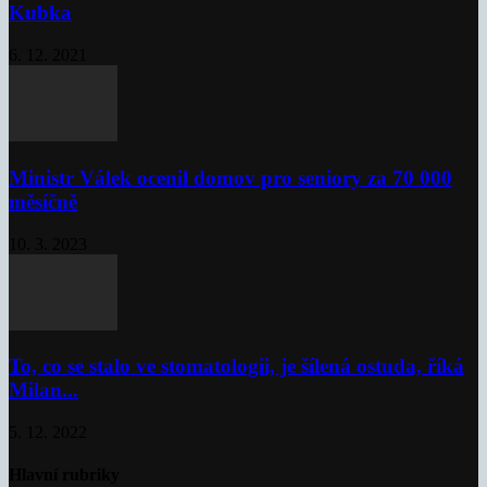
Kubka
6. 12. 2021
Ministr Válek ocenil domov pro seniory za 70 000
měsíčně
10. 3. 2023
To, co se stalo ve stomatologii, je šílená ostuda, říká
Milan...
5. 12. 2022
Hlavní rubriky