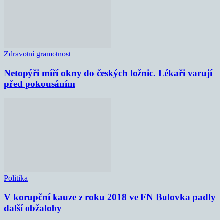
Zdravotní gramotnost
Netopýři míří okny do českých ložnic. Lékaři varují
před pokousáním
Politika
V korupční kauze z roku 2018 ve FN Bulovka padly
další obžaloby