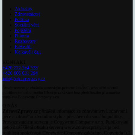
Aktuality
Zdravotnictví
Politika
Sociální věci
Pojištění
Pharma
Rozhovory
E-Health
Ke kávě i čaji
KONTAKT
+420 777 264 528
+420 606 831 394
info@zdravezpravy.cz
Obsah serveru je chráněn autorským právem. Jakékoli jeho užití včetně
publikování nebo jiného šíření je zakázáno bez předchozího písemného
souhlasu Copywrite Company s.r.o.
O NÁS
ZdraveZpravy.cz
přinášejí informace ze zdravotnictví, zdravotní
péče a zdravého životního stylu s přesahem do sociální politiky.
Provozovatelem serveru je Copywrite Company s.r.o. Publikování
nebo další šíření obsahu serveru www.zdravezpravy.cz je bez
souhlasu společnosti Copywrite Company zakázáno. Copyright [c]