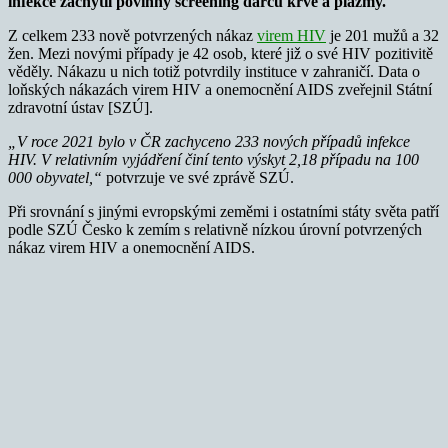
infekce zachytil povinný screening dárců krve a plazmy.
Z celkem 233 nově potvrzených nákaz
virem HIV
je 201 mužů a 32
žen. Mezi novými případy je 42 osob, které již o své HIV pozitivitě
věděly. Nákazu u nich totiž potvrdily instituce v zahraničí. Data o
loňských nákazách virem HIV a onemocnění AIDS zveřejnil Státní
zdravotní ústav [SZÚ].
„V roce 2021 bylo v ČR zachyceno 233 nových případů infekce
HIV. V relativním vyjádření činí tento výskyt 2,18 případu na 100
000 obyvatel,“
potvrzuje ve své zprávě SZÚ.
Při srovnání s jinými evropskými zeměmi i ostatními státy světa patří
podle SZÚ Česko k zemím s relativně nízkou úrovní potvrzených
nákaz virem HIV a onemocnění AIDS.