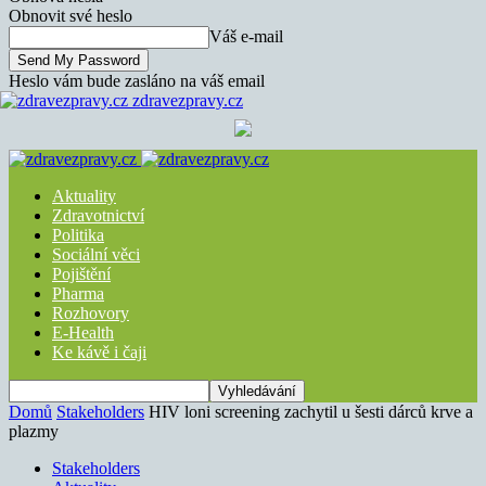
Obnovit své heslo
Váš e-mail
Heslo vám bude zasláno na váš email
zdravezpravy.cz
Aktuality
Zdravotnictví
Politika
Sociální věci
Pojištění
Pharma
Rozhovory
E-Health
Ke kávě i čaji
Domů
Stakeholders
HIV loni screening zachytil u šesti dárců krve a
plazmy
Stakeholders