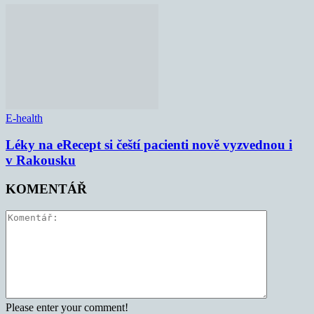
E-health
Léky na eRecept si čeští pacienti nově vyzvednou i
v Rakousku
KOMENTÁŘ
Please enter your comment!