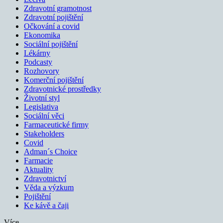
Zdravotní gramotnost
Zdravotní pojištění
Očkování a covid
Ekonomika
Sociální pojištění
Lékárny
Podcasty
Rozhovory
Komerční pojištění
Zdravotnické prostředky
Životní styl
Legislativa
Sociální věci
Farmaceutické firmy
Stakeholders
Covid
Adman´s Choice
Farmacie
Aktuality
Zdravotnictví
Věda a výzkum
Pojištění
Ke kávě a čaji
Více