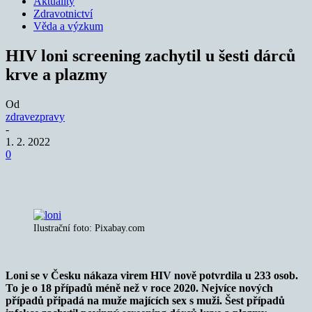
Aktuality
Zdravotnictví
Věda a výzkum
HIV loni screening zachytil u šesti dárců
krve a plazmy
Od
zdravezpravy
-
1. 2. 2022
0
Ilustrační foto: Pixabay.com
Loni se v Česku nákaza virem HIV nově potvrdila u 233 osob.
To je o 18 případů méně než v roce 2020. Nejvíce nových
případů připadá na muže majících sex s muži. Šest případů