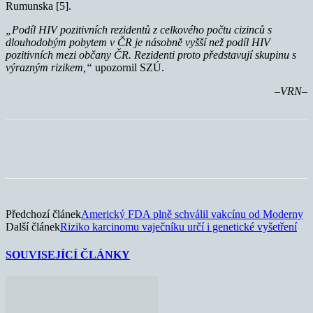
Rumunska [5].
„Podíl HIV pozitivních rezidentů z celkového počtu cizinců s
dlouhodobým pobytem v ČR je násobně vyšší než podíl HIV
pozitivních mezi občany ČR. Rezidenti proto představují skupinu s
výrazným rizikem,“
upozornil SZÚ.
–VRN–
Předchozí článek
Americký FDA plně schválil vakcínu od Moderny
Další článek
Riziko karcinomu vaječníku určí i genetické vyšetření
SOUVISEJÍCÍ ČLÁNKY