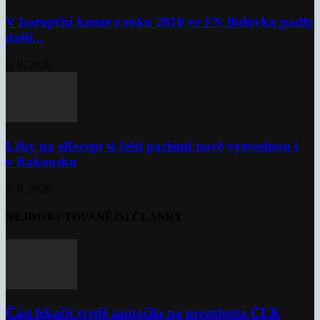
V korupční kauze z roku 2018 ve FN Bulovka padly
další...
6. 8. 2026
Léky na eRecept si čeští pacienti nově vyzvednou i
v Rakousku
5. 8. 2026
NEJDISKUTOVANĚJŠÍ ČLÁNKY
Část lékařů tvrdě zaútočila na prezidenta ČLK