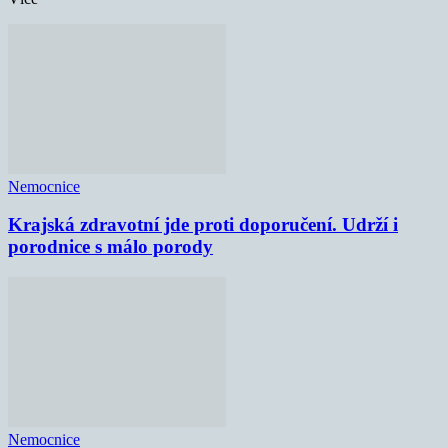
Nemocnice
Krajská zdravotní jde proti doporučení. Udrží i
porodnice s málo porody
Nemocnice