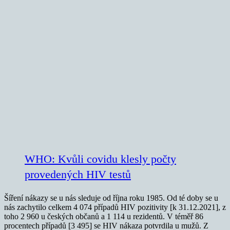
WHO: Kvůli covidu klesly počty
provedených HIV testů
Šíření nákazy se u nás sleduje od října roku 1985. Od té doby se u
nás zachytilo celkem 4 074 případů HIV pozitivity [k 31.12.2021], z
toho 2 960 u českých občanů a 1 114 u rezidentů. V téměř 86
procentech případů [3 495] se HIV nákaza potvrdila u mužů. Z