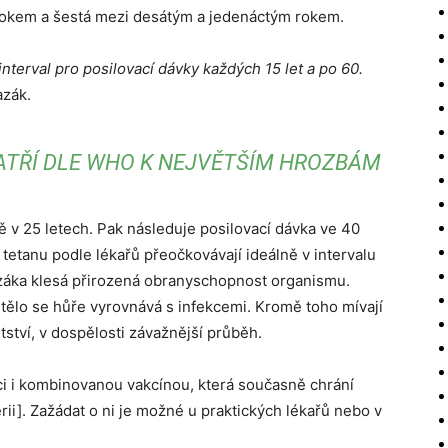
rokem a šestá mezi desátým a jedenáctým rokem.
nterval pro posilovací dávky každých 15 let a po 60.
zák.
ATŘÍ DLE WHO K NEJVĚTŠÍM HROZBÁM
ě v 25 letech. Pak následuje posilovací dávka ve 40
ti tetanu podle lékařů přeočkovávají ideálně v intervalu
Lazáka klesá přirozená obranyschopnost organismu.
 tělo se hůře vyrovnává s infekcemi. Kromě toho mívají
tství, v dospělosti závažnější průběh.
ci i kombinovanou vakcínou, která současně chrání
érii]. Zažádat o ni je možné u praktických lékařů nebo v