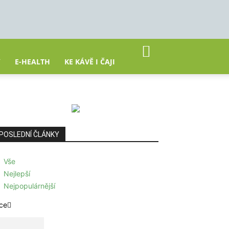
Y
E-HEALTH
KE KÁVĚ I ČAJI
POSLEDNÍ ČLÁNKY
Vše
Nejlepší
Nejpopulárnější
ce