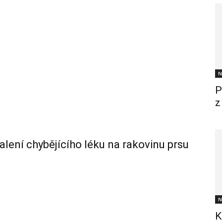
N
P
z
alení chybějícího léku na rakovinu prsu
N
K