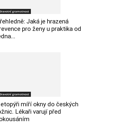
dravotní gramotnost
řehledně: Jaká je hrazená
revence pro ženy u praktika od
edna...
dravotní gramotnost
etopýři míří okny do českých
ožnic. Lékaři varují před
okousáním