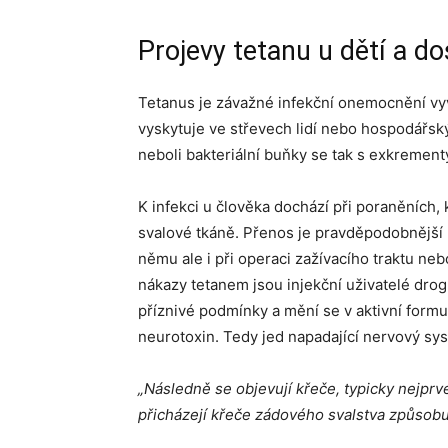
Projevy tetanu u dětí a d
Tetanus je závažné infekční onemocnění vyv
vyskytuje ve střevech lidí nebo hospodářský
neboli bakteriální buňky se tak s exkrementy
K infekci u člověka dochází při poraněních, 
svalové tkáně. Přenos je pravděpodobnější 
němu ale i při operaci zažívacího traktu ne
nákazy tetanem jsou injekční uživatelé drog
příznivé podmínky a mění se v aktivní form
neurotoxin. Tedy jed napadající nervový sy
„Následně se objevují křeče, typicky nejprv
přicházejí křeče zádového svalstva způsobuj