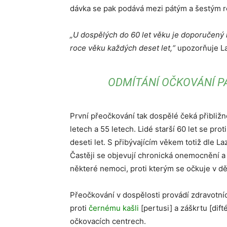
dávka se pak podává mezi pátým a šestým 
„U dospělých do 60 let věku je doporučený i
roce věku každých deset let,“
upozorňuje La
ODMÍTÁNÍ OČKOVÁNÍ P
První přeočkování tak dospělé čeká přibližn
letech a 55 letech. Lidé starší 60 let se pro
deseti let. S přibývajícím věkem totiž dle 
Častěji se objevují chronická onemocnění a
některé nemoci, proti kterým se očkuje v dě
Přeočkování v dospělosti provádí zdravotní
proti
černému kašli
[pertusi] a záškrtu [dift
očkovacích centrech.