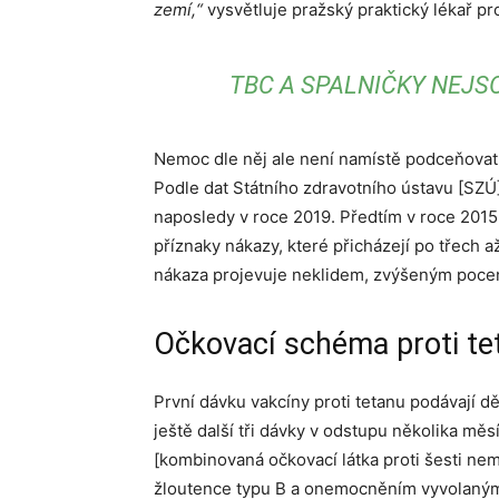
zemí,“
vysvětluje pražský praktický lékař pr
TBC A SPALNIČKY NEJSO
Nemoc dle něj ale není namístě podceňovat. 
Podle dat Státního zdravotního ústavu [SZÚ]
naposledy v roce 2019. Předtím v roce 2015 
příznaky nákazy, které přicházejí po třech 
nákaza projevuje neklidem, zvýšeným pocení
Očkovací schéma proti te
První dávku vakcíny proti tetanu podávají 
ještě další tři dávky v odstupu několika mě
[kombinovaná očkovací látka proti šesti ne
žloutence typu B a onemocněním vyvolaným b