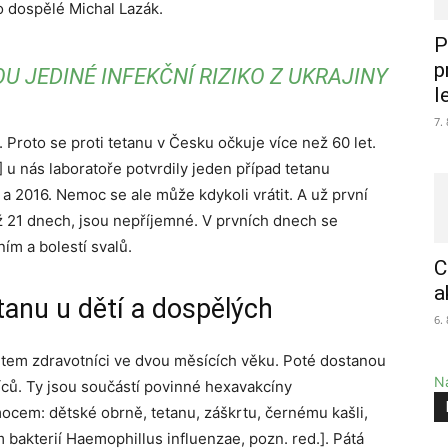
o dospělé Michal Lazák.
P
p
U JEDINÉ INFEKČNÍ RIZIKO Z UKRAJINY
l
7.
Proto se proti tetanu v Česku očkuje více než 60 let.
 u nás laboratoře potvrdily jeden případ tetanu
a 2016. Nemoc se ale může kdykoli vrátit. A už první
až 21 dnech, jsou nepříjemné. V prvních dnech se
m a bolestí svalů.
C
a
tanu u dětí a dospělých
6.
dětem zdravotníci ve dvou měsících věku. Poté dostanou
Na
síců. Ty jsou součástí povinné hexavakcíny
mocem: dětské obrně, tetanu, záškrtu, černému kašli,
akterií Haemophillus influenzae, pozn. red.]. Pátá