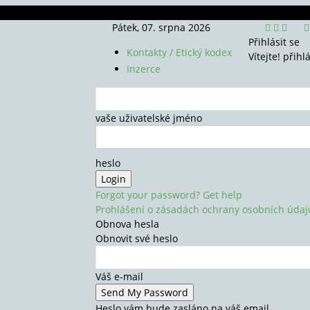
Pátek, 07. srpna 2026
Přihlásit se
Kontakty / Etický kodex
Vítejte! přihl
Inzerce
vaše uživatelské jméno
heslo
Forgot your password? Get help
Prohlášení o zásadách ochrany osobních údaj
Obnova hesla
Obnovit své heslo
Váš e-mail
Heslo vám bude zasláno na váš email