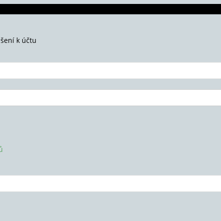
ášení k účtu
ů