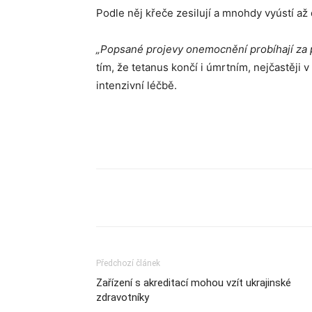
Podle něj křeče zesilují a mnohdy vyústí až 
„Popsané projevy onemocnění probíhají za p
tím, že tetanus končí i úmrtním, nejčastěji 
intenzivní léčbě.
Sdílet
Předchozí článek
Zařízení s akreditací mohou vzít ukrajinské
zdravotníky