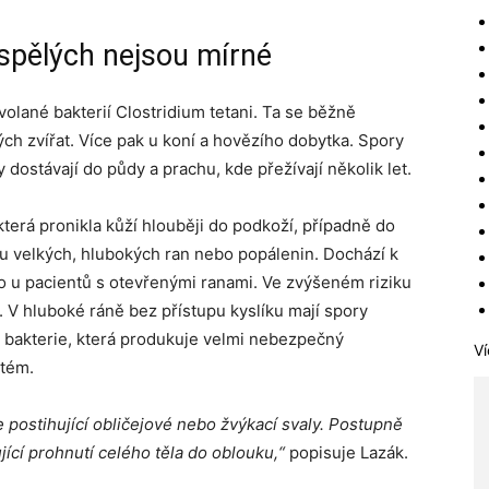
ospělých nejsou mírné
olané bakterií Clostridium tetani. Ta se běžně
ch zvířat. Více pak u koní a hovězího dobytka. Spory
 dostávají do půdy a prachu, kde přežívají několik let.
která pronikla kůží hlouběji do podkoží, případně do
u velkých, hlubokých ran nebo popálenin. Dochází k
bo u pacientů s otevřenými ranami. Ve zvýšeném riziku
. V hluboké ráně bez přístupu kyslíku mají spory
u bakterie, která produkuje velmi nebezpečný
Ví
stém.
e postihující obličejové nebo žvýkací svaly. Postupně
ící prohnutí celého těla do oblouku,“
popisuje Lazák.