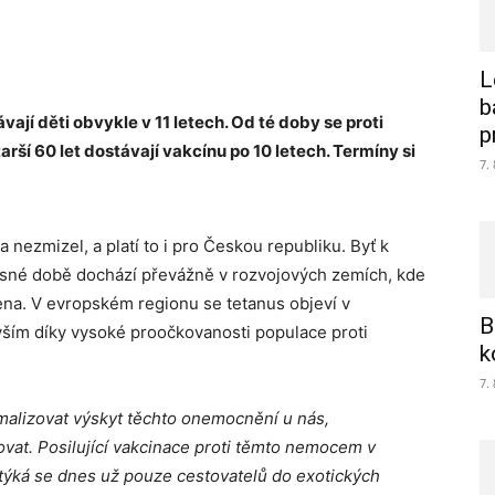
L
b
ají děti obvykle v 11 letech. Od té doby se proti
p
rší 60 let dostávají vakcínu po 10 letech. Termíny si
7.
a nezmizel, a platí to i pro Českou republiku. Byť k
né době dochází převážně v rozvojových zemích, kde
na. V evropském regionu se tetanus objeví v
B
vším díky vysoké proočkovanosti populace proti
k
7.
alizovat výskyt těchto onemocnění u nás,
ovat. Posilující vakcinace proti těmto nemocem v
týká se dnes už pouze cestovatelů do exotických