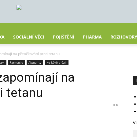
KA
SOCIÁLNÍ VĚCI
POJIŠTĚNÍ
PHARMA
ROZHOVOR
omínají na přeočkování proti tetanu
styl
Farmacie
Aktuality
Ke kávě a čaji
zapomínají na
i tetanu
0
Ví