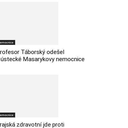
emocnice
rofesor Táborský odešel
 ústecké Masarykovy nemocnice
emocnice
rajská zdravotní jde proti