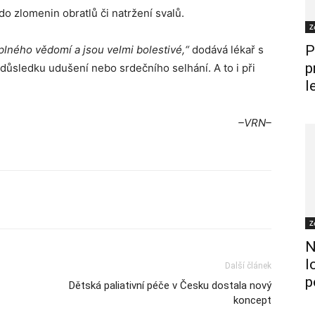
do zlomenin obratlů či natržení svalů.
Z
P
lného vědomí a jsou velmi bolestivé,“
dodává lékař s
p
v důsledku udušení nebo srdečního selhání. A to i při
l
–VRN–
Z
N
l
Další článek
p
Dětská paliativní péče v Česku dostala nový
koncept