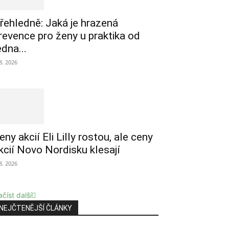
řehledně: Jaká je hrazená
revence pro ženy u praktika od
edna...
 8. 2026
eny akcií Eli Lilly rostou, ale ceny
kcií Novo Nordisku klesají
 8. 2026
číst další
NEJČTENĚJŠÍ ČLÁNKY