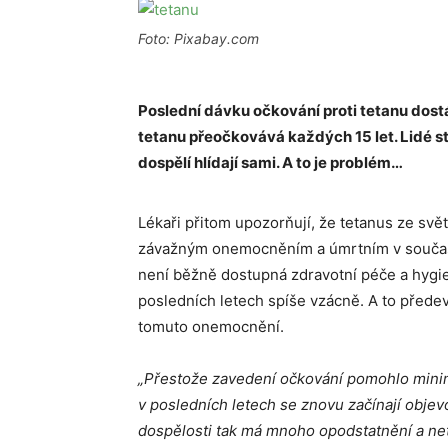
Foto: Pixabay.com
Poslední dávku očkování proti tetanu dostáv
tetanu přeočkovává každých 15 let. Lidé sta
dospělí hlídají sami. A to je problém…
Lékaři přitom upozorňují, že tetanus ze svět
závažným onemocněním a úmrtním v součas
není běžně dostupná zdravotní péče a hygie
posledních letech spíše vzácně. A to přede
tomuto onemocnění.
„Přestože zavedení očkování pomohlo minim
v posledních letech se znovu začínají objev
dospělosti tak má mnoho opodstatnění a ne