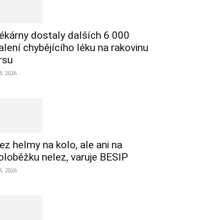
ékárny dostaly dalších 6 000
alení chybějícího léku na rakovinu
rsu
 8. 2026
ez helmy na kolo, ale ani na
oloběžku nelez, varuje BESIP
 8. 2026