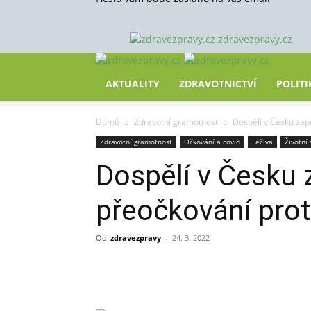
zdravezpravy.cz
AKTUALITY
ZDRAVOTNICTVÍ
POLITI
Domů
Zdravotní gramotnost
Dospělí v Česku zap
Zdravotní gramotnost
Očkování a covid
Léčiva
Životní 
Dospělí v Česku 
přeočkování prot
Od
zdravezpravy
-
24. 3. 2022
Sdílet