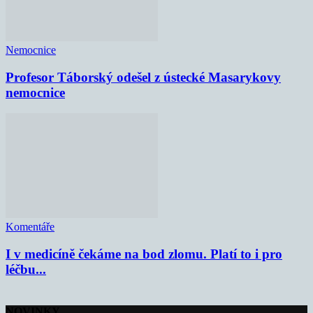
Nemocnice
Profesor Táborský odešel z ústecké Masarykovy
nemocnice
Komentáře
I v medicíně čekáme na bod zlomu. Platí to i pro
léčbu...
NOVINKY