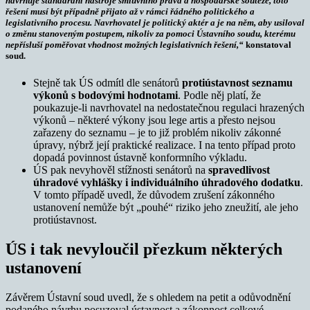
navrhuje standardní nástroje smluvního práva a hospodářské soutěže, toto
řešení musí být případně přijato až v rámci řádného politického a
legislativního procesu.
Navrhovatel je politický aktér a je na něm, aby usiloval
o změnu stanoveným postupem, nikoliv za pomoci Ústavního soudu, kterému
nepřísluší poměřovat vhodnost možných legislativních řešení,“
konstatoval
soud.
Stejně tak ÚS odmítl dle senátorů
protiústavnost seznamu
výkonů s bodovými hodnotami
. Podle něj platí, že
poukazuje-li navrhovatel na nedostatečnou regulaci hrazených
výkonů – některé výkony jsou lege artis a přesto nejsou
zařazeny do seznamu – je to již problém nikoliv zákonné
úpravy, nýbrž její praktické realizace. I na tento případ proto
dopadá povinnost ústavně konformního výkladu.
ÚS pak nevyhověl stížnosti senátorů na
spravedlivost
úhradové vyhlášky i individuálního úhradového dodatku
.
V tomto případě uvedl, že důvodem zrušení zákonného
ustanovení nemůže být „pouhé“ riziko jeho zneužití, ale jeho
protiústavnost.
ÚS i tak nevyloučil přezkum některých
ustanovení
Závěrem Ústavní soud uvedl, že s ohledem na petit a odůvodnění
podaného návrhu posuzoval ústavnost a zákonnost celkové