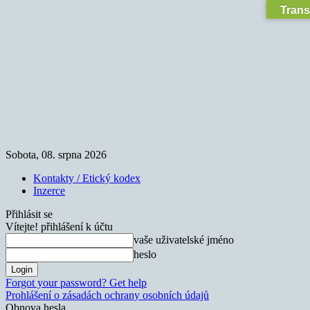
Trans
Sobota, 08. srpna 2026
Kontakty / Etický kodex
Inzerce
Přihlásit se
Vítejte! přihlášení k účtu
vaše uživatelské jméno
heslo
Forgot your password? Get help
Prohlášení o zásadách ochrany osobních údajů
Obnova hesla