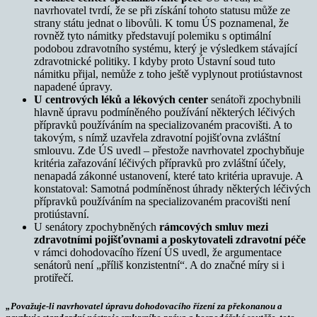
navrhovatel tvrdí, že se při získání tohoto statusu může ze
strany státu jednat o libovůli. K tomu ÚS poznamenal, že
rovněž tyto námitky představují polemiku s optimální
podobou zdravotního systému, který je výsledkem stávající
zdravotnické politiky. I kdyby proto Ústavní soud tuto
námitku přijal, nemůže z toho ještě vyplynout protiústavnost
napadené úpravy.
U centrových léků a lékových center
senátoři zpochybnili
hlavně úpravu podmíněného používání některých léčivých
přípravků používáním na specializovaném pracovišti. A to
takovým, s nímž uzavřela zdravotní pojišťovna zvláštní
smlouvu. Zde ÚS uvedl – přestože navrhovatel zpochybňuje
kritéria zařazování léčivých přípravků pro zvláštní účely,
nenapadá zákonné ustanovení, které tato kritéria upravuje. A
konstatoval: Samotná podmíněnost úhrady některých léčivých
přípravků používáním na specializovaném pracovišti není
protiústavní.
U senátory zpochybněných
rámcových smluv mezi
zdravotními pojišťovnami a poskytovateli zdravotní péče
v rámci dohodovacího řízení ÚS uvedl, že argumentace
senátorů není „příliš konzistentní“. A do značné míry si i
protiřečí.
„Považuje-li navrhovatel úpravu dohodovacího řízení za překonanou a