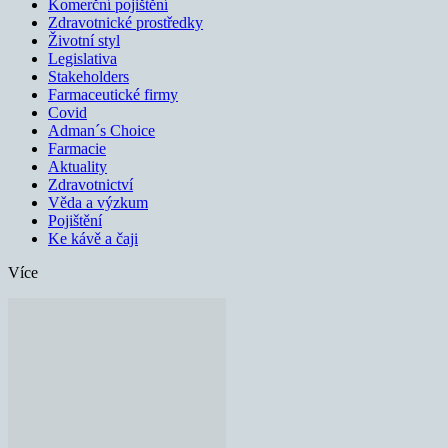
Komerční pojištění
Zdravotnické prostředky
Životní styl
Legislativa
Stakeholders
Farmaceutické firmy
Covid
Adman´s Choice
Farmacie
Aktuality
Zdravotnictví
Věda a výzkum
Pojištění
Ke kávě a čaji
Více