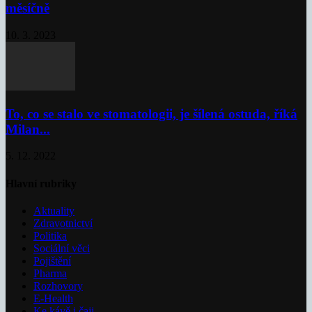
měsíčně
10. 3. 2023
To, co se stalo ve stomatologii, je šílená ostuda, říká
Milan...
5. 12. 2022
Hlavní rubriky
Aktuality
Zdravotnictví
Politika
Sociální věci
Pojištění
Pharma
Rozhovory
E-Health
Ke kávě i čaji