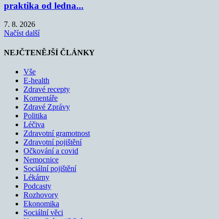
praktika od ledna...
7. 8. 2026
Načíst další
NEJČTENĚJŠÍ ČLÁNKY
Vše
E-health
Zdravé recepty
Komentáře
Zdravé Zprávy
Politika
Léčiva
Zdravotní gramotnost
Zdravotní pojištění
Očkování a covid
Nemocnice
Sociální pojištění
Lékárny
Podcasty
Rozhovory
Ekonomika
Sociální věci