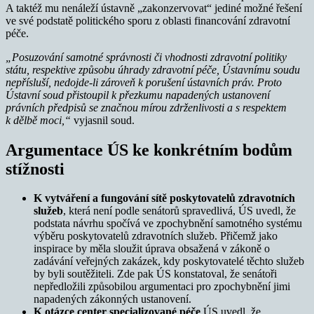
A taktéž mu nenáleží ústavně „zakonzervovat“ jediné možné řešení
ve své podstatě politického sporu z oblasti financování zdravotní
péče.
„Posuzování samotné správnosti či vhodnosti zdravotní politiky
státu, respektive způsobu úhrady zdravotní péče, Ústavnímu soudu
nepřísluší, nedojde-li zároveň k porušení ústavních práv. Proto
Ústavní soud přistoupil k přezkumu napadených ustanovení
právních předpisů se značnou mírou zdrženlivosti a s respektem
k dělbě moci,“
vyjasnil soud.
Argumentace ÚS ke konkrétním bodům
stížnosti
K vytváření a fungování sítě poskytovatelů zdravotních
služeb
, která není podle senátorů spravedlivá, ÚS uvedl, že
podstata návrhu spočívá ve zpochybnění samotného systému
výběru poskytovatelů zdravotních služeb. Přičemž jako
inspirace by měla sloužit úprava obsažená v zákoně o
zadávání veřejných zakázek, kdy poskytovatelé těchto služeb
by byli soutěžiteli. Zde pak ÚS konstatoval, že senátoři
nepředložili způsobilou argumentaci pro zpochybnění jimi
napadených zákonných ustanovení.
K otázce center specializované péče
ÚS uvedl, že