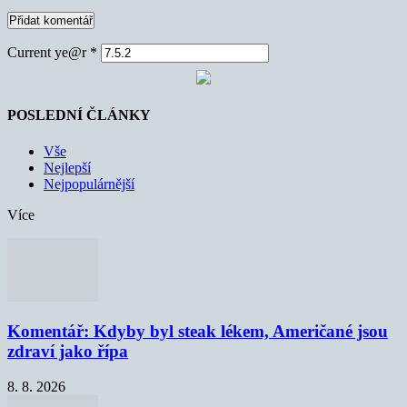
Current ye@r
*
POSLEDNÍ ČLÁNKY
Vše
Nejlepší
Nejpopulárnější
Více
Komentář: Kdyby byl steak lékem, Američané jsou
zdraví jako řípa
8. 8. 2026