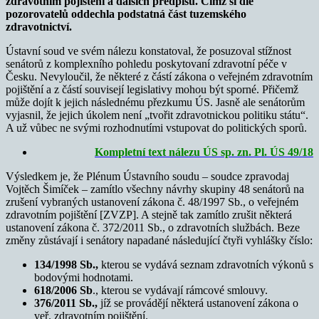
zdravotním pojištění a dalších předpisů. Čímž si dle
pozorovatelů oddechla podstatná část tuzemského
zdravotnictví.
Ústavní soud ve svém nálezu konstatoval, že posuzoval stížnost
senátorů z komplexního pohledu poskytovaní zdravotní péče v
Česku. Nevyloučil, že některé z částí zákona o veřejném zdravotním
pojištění a z částí souvisejí legislativy mohou být sporné. Přičemž
může dojít k jejich následnému přezkumu ÚS. Jasně ale senátorům
vyjasnil, že jejich úkolem není „tvořit zdravotnickou politiku státu“.
A už vůbec ne svými rozhodnutími vstupovat do politických sporů.
Kompletní text nálezu ÚS
sp. zn. Pl. ÚS 49/18
Výsledkem je, že Plénum Ústavního soudu – soudce zpravodaj
Vojtěch Šimíček – zamítlo všechny návrhy skupiny 48 senátorů na
zrušení vybraných ustanovení zákona č. 48/1997 Sb., o veřejném
zdravotním pojištění [ZVZP]. A stejně tak zamítlo zrušit některá
ustanovení zákona č. 372/2011 Sb., o zdravotních službách. Beze
změny zůstávají i senátory napadané následující čtyři vyhlášky číslo:
134/1998 Sb.,
kterou se vydává seznam zdravotních výkonů s
bodovými hodnotami.
618/2006 Sb
., kterou se vydávají rámcové smlouvy.
376/2011 Sb.,
jíž se provádějí některá ustanovení zákona o
veř. zdravotním pojištění.