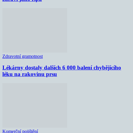
Zdravotní gramotnost
Lékárny dostaly dalších 6 000 balení chybějícího
léku na rakovinu prsu
Komerční pojištění