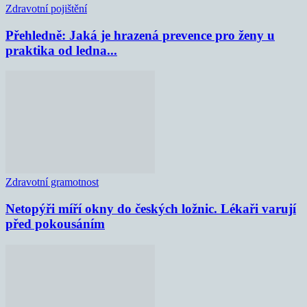
Zdravotní pojištění
Přehledně: Jaká je hrazená prevence pro ženy u
praktika od ledna...
Zdravotní gramotnost
Netopýři míří okny do českých ložnic. Lékaři varují
před pokousáním