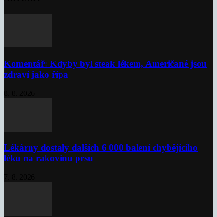
Komentář: Kdyby byl steak lékem, Američané jsou
zdraví jako řípa
8. 8. 2026
Lékárny dostaly dalších 6 000 balení chybějícího
léku na rakovinu prsu
7. 8. 2026