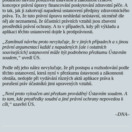
koncepce právní úpravy financování poskytování zdravotní péče. A
to tak, jak ji zakotvují napadená ustanovení předpisy zdravotnického
práva. To, že tuto právní úpravu neshledal neústavní, nicméně dle
něj ale neznamená, že účastníci právních vztahů jsou zbaveni
prostředků právní ochrany. A to v případech, kdy při výkladu a
aplikaci těchto ustanovení dojde k protiprávnosti.
„Zamítnutí návrhu proto nevylučuje, že v jiných případech a s jinou
právní argumentací každé z napadených [ale i ostatních
souvisejících] ustanovení může být podrobeno přezkumu Ústavním
soudem,“
uvedl ÚS.
Podle něj jeho nález nevylučuje, že při postupu a rozhodování podle
těchto ustanovení, která nyní v přezkumu ústavnosti a zákonnosti
obstála, nedojde při vydávání různých aktů aplikace práva k
porušení práv účastníků jimi upravených vztahů.
„Není proto vyloučen ani přezkum prováděný Ústavním soudem. A
to tam, kde prostředky soudní a jiné právní ochrany nepovedou k
cíli,“
uzavřel ÚS.
–DNA–