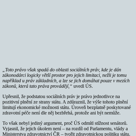
„Toto právo však spadá do oblasti sociálních práv, kde je dán
zákonodárci logicky větší prostor pro jejich limitaci, nežli je tomu
například u práv základních, a lze se jich domáhat pouze v mezích
zákonů, která tato práva provádějí,“
uvedl ÚS.
Upřesnil, že podstatou sociálních práv je právo jednotlivce na
pozitivní plnění ze strany státu. A zdůraznil, že výše tohoto plnění
limitují ekonomické možnosti státu. Úroveň bezplatně poskytované
zdravotní péče není dle něj bezbřehá, protože ani být nemůže.
To však nebyl jediný argument, proč ÚS odmítl stížnost senátorů.
Vyjasnil, že jejich úkolem není – na rozdíl od Parlamentu, vlády a
Ministerstva zdravotnictví ČR – tvořit zdravotnickou politiku státu.