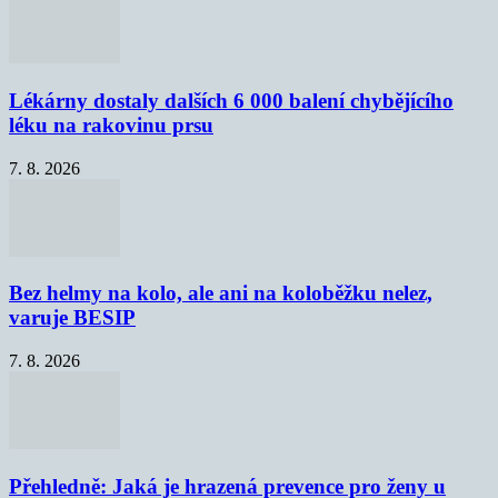
Lékárny dostaly dalších 6 000 balení chybějícího
léku na rakovinu prsu
7. 8. 2026
Bez helmy na kolo, ale ani na koloběžku nelez,
varuje BESIP
7. 8. 2026
Přehledně: Jaká je hrazená prevence pro ženy u