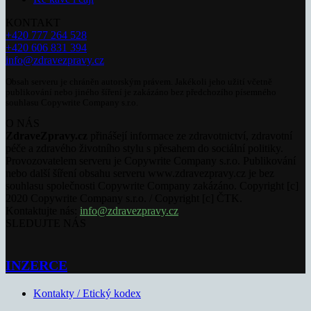
KONTAKT
+420 777 264 528
+420 606 831 394
info@zdravezpravy.cz
Obsah serveru je chráněn autorským právem. Jakékoli jeho užití včetně
publikování nebo jiného šíření je zakázáno bez předchozího písemného
souhlasu Copywrite Company s.r.o.
O NÁS
ZdraveZpravy.cz
přinášejí informace ze zdravotnictví, zdravotní
péče a zdravého životního stylu s přesahem do sociální politiky.
Provozovatelem serveru je Copywrite Company s.r.o. Publikování
nebo další šíření obsahu serveru www.zdravezpravy.cz je bez
souhlasu společnosti Copywrite Company zakázáno. Copyright [c]
2020 Copywrite Company s.r.o. / Copyright [c] ČTK.
Kontaktujte nás:
info@zdravezpravy.cz
SLEDUJTE NÁS
INZERCE
Kontakty / Etický kodex