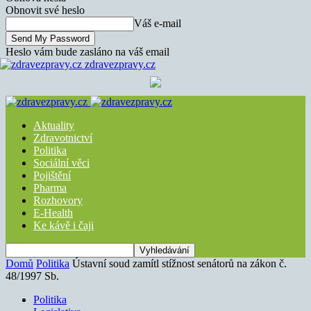
Obnovit své heslo
Váš e-mail
Heslo vám bude zasláno na váš email
zdravezpravy.cz
Aktuality
Zdravotnictví
Politika
Sociální věci
Pojištění
Pharma
Rozhovory
E-Health
Ke kávě i čaji
Domů
Politika
Ústavní soud zamítl stížnost senátorů na zákon č.
48/1997 Sb.
Politika