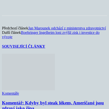
Předchozí článek
Jan Marounek odchází z ministerstva zdravotnictví
Další článek
Boehringer Ingelheim loni zvýšil zisk i investice do
vývoje
SOUVISEJÍCÍ ČLÁNKY
Komentáře
Komentář: Kdyby byl steak lékem, Američané jsou
zdraví jako řípa