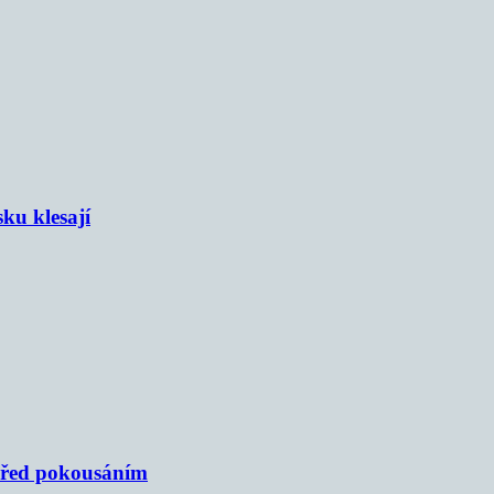
sku klesají
 před pokousáním