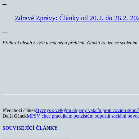
—
Zdravé Zprávy: Články od 20.2. do 26.2. 20
—
Přebírat obsah z výše uvedeného přehledu článků lze jen se svolením 
Sdílet
Předchozí článek
Byznys s velkými objemy vakcín proti covidu skonč
Další článek
MPSV chce pracujícím penzistům odpustit sociální odvo
SOUVISEJÍCÍ ČLÁNKY