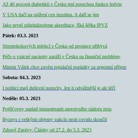
Až 40 procent diabetiků v Česku trpí poruchou funkce ledvin
V USA tlačí na snížení cen inzulinu. A daří se jim
Jako první zdigitalizujeme akreditace, říká šéfka IPVZ
Pátek: 03.3. 2023
Streptokokových infekcí v Česku od prosince přibývá
Péče o vzácné pacienty naráží v Česku na finanční problémy
Ministr Válek chce zavést regulační poplatky za urgentní příjem
Sobota: 04.3. 2023
I politici mají duševní poruchy. Jen ti odvážnější je ale léčí
Neděle: 05.3. 2023
Pojišťovny zaplatí imunoterapii agresivního nádoru prsu
Byznys s velkými objemy vakcín proti covidu skončil
Zdravé Zprávy: Články od 27.2. do 5.3. 2023