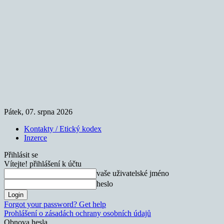
Pátek, 07. srpna 2026
Kontakty / Etický kodex
Inzerce
Přihlásit se
Vítejte! přihlášení k účtu
vaše uživatelské jméno
heslo
Forgot your password? Get help
Prohlášení o zásadách ochrany osobních údajů
Obnova hesla