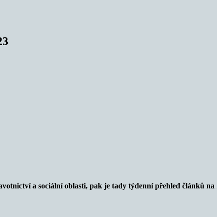
23
votnictví a sociální oblasti
, pak
je tady týdenní
přehled článků na