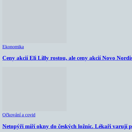
Ekonomika
Ceny akcií Eli Lilly rostou, ale ceny akcií Novo Nordi
Očkování a covid
Netopýři míří okny do českých ložnic. Lékaři varují