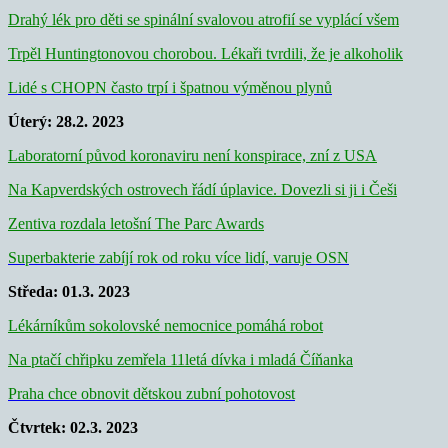
Drahý lék pro děti se spinální svalovou atrofií se vyplácí všem
Trpěl Huntingtonovou chorobou. Lékaři tvrdili, že je alkoholik
Lidé s CHOPN často trpí i špatnou výměnou plynů
Úterý: 28
.2. 2023
Laboratorní původ koronaviru není konspirace, zní z USA
Na Kapverdských ostrovech řádí úplavice. Dovezli si ji i Češi
Zentiva rozdala letošní The Parc Awards
Superbakterie zabíjí rok od roku více lidí, varuje OSN
Středa: 01.3. 2023
Lékárníkům sokolovské nemocnice pomáhá robot
Na ptačí chřipku zemřela 11letá dívka i mladá Číňanka
Praha chce obnovit dětskou zubní pohotovost
Čtvrtek: 02.3. 2023