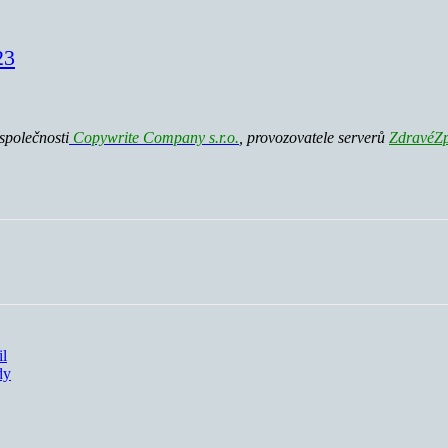
23
společnosti
Copywrite Company s.r.o.
, p
rovozovatele serverů
ZdravéZp
il
dy