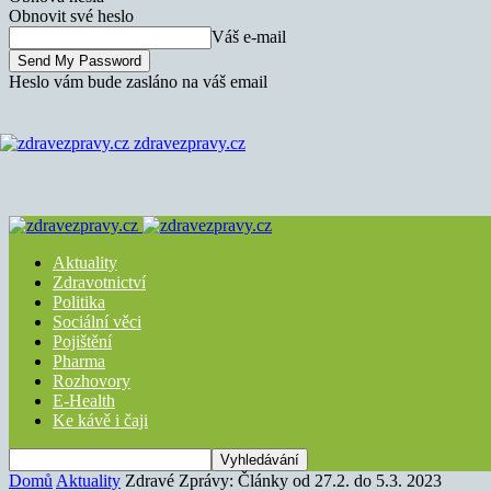
Obnovit své heslo
Váš e-mail
Heslo vám bude zasláno na váš email
zdravezpravy.cz
Aktuality
Zdravotnictví
Politika
Sociální věci
Pojištění
Pharma
Rozhovory
E-Health
Ke kávě i čaji
Domů
Aktuality
Zdravé Zprávy: Články od 27.2. do 5.3. 2023