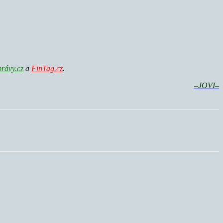
rávy.cz
a
FinTag.cz
.
–JOVI
–