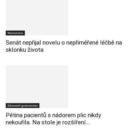
Nemocnice
Senát nepřijal novelu o nepřiměřené léčbě na
sklonku života
Zdravotní gramotnost
Pětina pacientů s nádorem plic nikdy
nekouřila. Na stole je rozšíření...