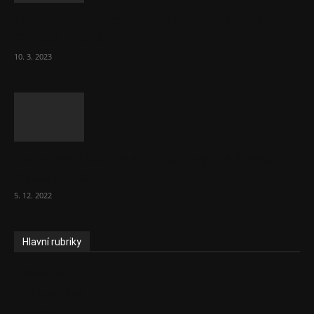
Ministr Válek ocenil domov pro seniory za
70 000 měsíčně
10. 3. 2023
To, co se stalo ve stomatologii, je šílená
ostuda, říká Milan...
5. 12. 2022
Hlavní rubriky
Aktuality
Zdravotnictví