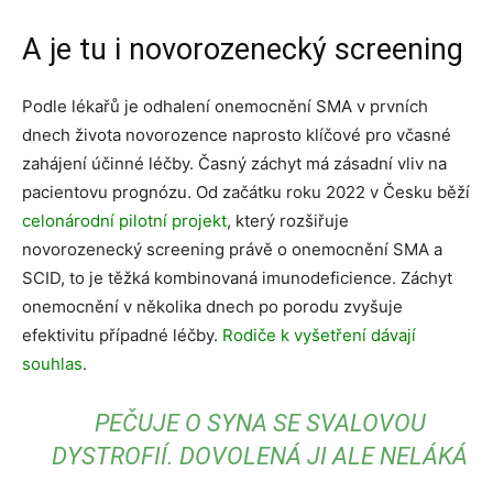
A je tu i novorozenecký screening
Podle lékařů je odhalení onemocnění SMA v prvních
dnech života novorozence naprosto klíčové pro včasné
zahájení účinné léčby. Časný záchyt má zásadní vliv na
pacientovu prognózu. Od začátku roku 2022 v Česku běží
celonárodní pilotní projekt
, který rozšiřuje
novorozenecký screening právě o onemocnění SMA a
SCID, to je těžká kombinovaná imunodeficience. Záchyt
onemocnění v několika dnech po porodu zvyšuje
efektivitu případné léčby.
Rodiče k vyšetření dávají
souhlas
.
PEČUJE O SYNA SE SVALOVOU
DYSTROFIÍ. DOVOLENÁ JI ALE NELÁKÁ