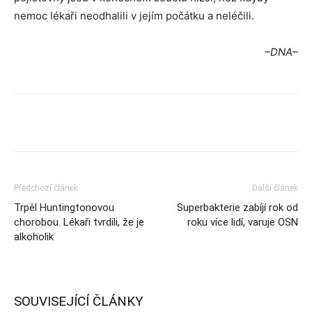
nemoc lékaři neodhalili v jejím počátku a neléčili.
–DNA–
Předchozí článek
Další článek
Trpěl Huntingtonovou
Superbakterie zabíjí rok od
chorobou. Lékaři tvrdili, že je
roku více lidí, varuje OSN
alkoholik
SOUVISEJÍCÍ ČLÁNKY