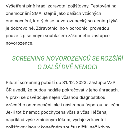
Vyšetření plně hradí zdravotní pojišťovny. Testování na
onemocnění SMA, stejně jako dalších vzácných
onemocnění, kterých se novorozenecký screening týká,
je dobrovolné. Zdravotníci ho v porodnici provedou
pouze s písemným souhlasem zákonného zástupce
novorozence.
SCREENING NOVOROZENCŮ SE ROZŠÍŘÍ
O DALŠÍ DVĚ NEMOCI
Pilotní screening poběží do 31. 12. 2023. Zástupci VZP
ČR uvedli, že budou nadále pokračovat v jeho úhradách.
V praxi se osvědčuje nejen včasnou diagnostikou
vzácného onemocnění, ale i následnou úsporou na léčbu.
Je-li totiž nemoc podchycena včas a včas i léčena,
například výše zmíněným lékem, výdaje zdravotní
pojišťovny jsou v konečném součtu nižší, než kdyby