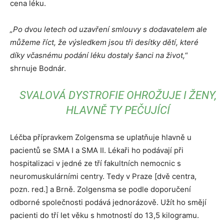
cena léku.
„Po dvou letech od uzavření smlouvy s dodavatelem ale
můžeme říct, že výsledkem jsou tři desítky dětí, které
díky včasnému podání léku dostaly šanci na život,
“
shrnuje Bodnár.
SVALOVÁ DYSTROFIE OHROŽUJE I ŽENY,
HLAVNĚ TY PEČUJÍCÍ
Léčba přípravkem Zolgensma se uplatňuje hlavně u
pacientů se SMA I a SMA II. Lékaři ho podávají při
hospitalizaci v jedné ze tří fakultních nemocnic s
neuromuskulárními centry. Tedy v Praze [dvě centra,
pozn. red.] a Brně. Zolgensma se podle doporučení
odborné společnosti podává jednorázově. Užít ho smějí
pacienti do tří let věku s hmotností do 13,5 kilogramu.