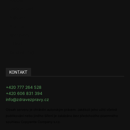
Politika
Sociální věci
Pojištění
Pharma
Rozhovory
E-Health
Ke kávě i čaji
KONTAKT
+420 777 264 528
+420 606 831 394
info@zdravezpravy.cz
Obsah serveru je chráněn autorským právem. Jakékoli jeho užití včetně
publikování nebo jiného šíření je zakázáno bez předchozího písemného
souhlasu Copywrite Company s.r.o.