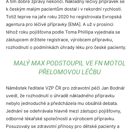
A tím dobré zprávy nekončí. Nákladný léčivý přípravek se
k českým malým pacientům dostal i v rekordní rychlosti.
Totiž teprve na jaře roku 2020 ho registrovala Evropská
agentura pro léčivé přípravky [EMA]. A už v prosinci
téhož roku pojišťovna podle Toma Phillipa vyjednala se
zástupcem držitele registrace, výrobcem přípravku,
rozhodnutí o podmínkách úhrady léku pro české pacienty.
MALÝ MAX PODSTOUPIL VE FN MOTOL
PŘELOMOVOU LÉČBU
Náměstek ředitele VZP ČR pro zdravotní péči Jan Bodnár
uvedl, že rozhodnutí o úhradě nákladného přípravku
nebylo jednoduché a předcházela mu obsáhlá debata.
Jednání se odehrávala hlavně mezi zástupci pojišťovny,
odborné lékařské společnosti a výrobcem přípravku.
Posuzovaly se zdravotní přínosy pro dětské pacienty a