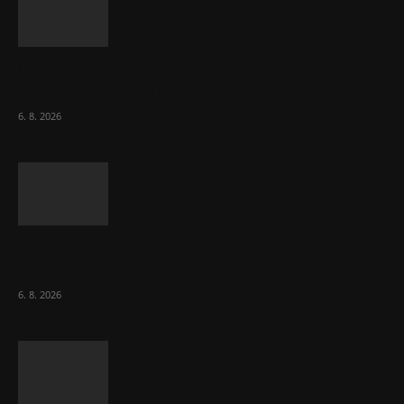
Ceny akcií Eli Lilly rostou, ale ceny akcií
Novo Nordisku klesají
6. 8. 2026
Netopýři míří okny do českých ložnic. Lékaři
varují před pokousáním
6. 8. 2026