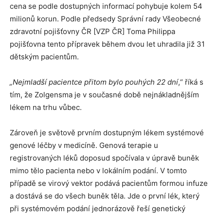
cena se podle dostupných informací pohybuje kolem 54
milionů korun. Podle předsedy Správní rady Všeobecné
zdravotní pojišťovny ČR [VZP ČR] Toma Philippa
pojišťovna tento přípravek během dvou let uhradila již 31
dětským pacientům.
„Nejmladší pacientce přitom bylo pouhých 22 dní
,“ říká s
tím, že Zolgensma je v současné době nejnákladnějším
lékem na trhu vůbec.
Zároveň je světově prvním dostupným lékem systémové
genové léčby v medicíně. Genová terapie u
registrovaných léků doposud spočívala v úpravě buněk
mimo tělo pacienta nebo v lokálním podání. V tomto
případě se virový vektor podává pacientům formou infuze
a dostává se do všech buněk těla. Jde o první lék, který
při systémovém podání jednorázově řeší genetický