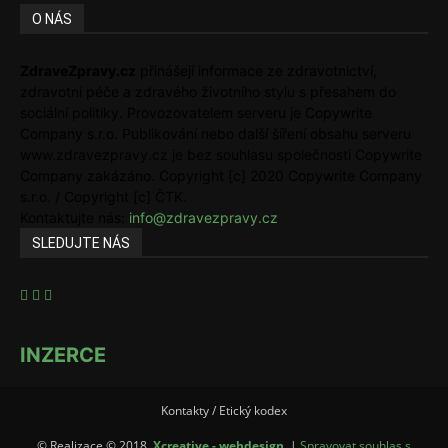
O NÁS
ZdraveZpravy.cz
přinášejí informace ze zdravotnictví,
zdravotní péče a zdravého životního stylu s přesahem do
sociální politiky. Provozovatelem serveru je Copywrite
Company s.r.o. Publikování nebo další šíření obsahu serveru
www.zdravezpravy.cz je bez souhlasu společnosti Copywrite
Company zakázáno. Copyright [c] 2020 Copywrite Company
s.r.o. / Copyright [c] ČTK.
Kontaktujte nás:
info@zdravezpravy.cz
SLEDUJTE NÁS
INZERCE
Kontakty / Etický kodex
© Realizace © 2018,
Xcreative - webdesign
. |
Spravovat souhlas s