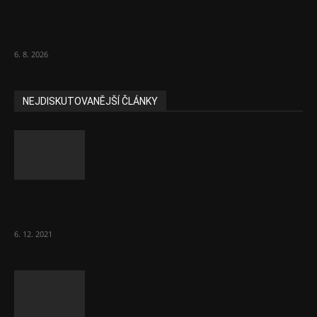
V korupční kauze z roku 2018 ve FN Bulovka
padly další...
6. 8. 2026
NEJDISKUTOVANĚJŠÍ ČLÁNKY
Část lékařů tvrdě zaútočila na prezidenta
ČLK Kubka
6. 12. 2021