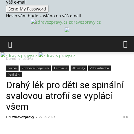
Váš e-mail
Heslo vám bude zasláno na váš email
zdravezpravy.cz
Domů
Léčiva
Léčiva
Zdravotní pojištění
Farmacie
Aktuality
Zdravotnictví
Pojištění
Drahý lék pro děti se spinální
svalovou atrofií se vyplácí
všem
Od
zdravezpravy
-
27. 2. 2023
0