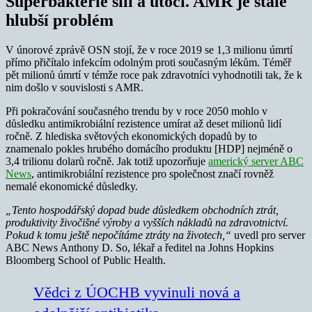
Superbakterie sílí a útočí. AMR je stále
hlubší problém
V únorové zprávě OSN stojí, že v roce 2019 se 1,3 milionu úmrtí
přímo přičítalo infekcím odolným proti současným lékům. Téměř
pět milionů úmrtí v témže roce pak zdravotníci vyhodnotili tak, že k
nim došlo v souvislosti s AMR.
Při pokračování současného trendu by v roce 2050 mohlo v
důsledku antimikrobiální rezistence umírat až deset milionů lidí
ročně. Z hlediska světových ekonomických dopadů by to
znamenalo pokles hrubého domácího produktu [HDP] nejméně o
3,4 trilionu dolarů ročně. Jak totiž upozorňuje
americký server ABC
News
, antimikrobiální rezistence pro společnost značí rovněž
nemalé ekonomické důsledky.
„Tento hospodářský dopad bude důsledkem obchodních ztrát,
produktivity živočišné výroby a vyšších nákladů na zdravotnictví.
Pokud k tomu ještě nepočítáme ztráty na životech,“
uvedl pro server
ABC News Anthony D. So, lékař a ředitel na Johns Hopkins
Bloomberg School of Public Health.
Vědci z ÚOCHB vyvinuli nová a