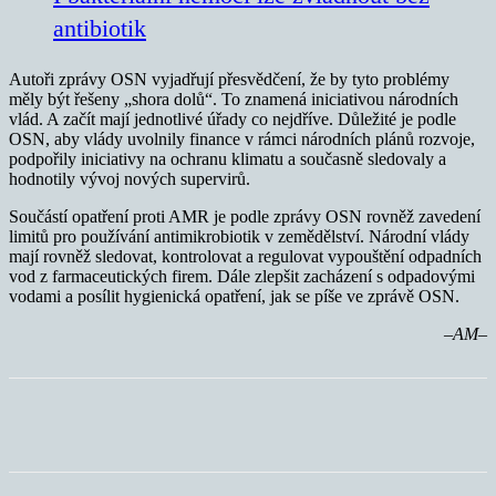
antibiotik
Autoři zprávy OSN vyjadřují přesvědčení, že by tyto problémy
měly být řešeny „shora dolů“. To znamená iniciativou národních
vlád. A začít mají jednotlivé úřady co nejdříve. Důležité je podle
OSN, aby vlády uvolnily finance v rámci národních plánů rozvoje,
podpořily iniciativy na ochranu klimatu a současně sledovaly a
hodnotily vývoj nových supervirů.
Součástí opatření proti AMR je podle zprávy OSN rovněž zavedení
limitů pro používání antimikrobiotik v zemědělství. Národní vlády
mají rovněž sledovat, kontrolovat a regulovat vypouštění odpadních
vod z farmaceutických firem. Dále zlepšit zacházení s odpadovými
vodami a posílit hygienická opatření, jak se píše ve zprávě OSN.
–AM–