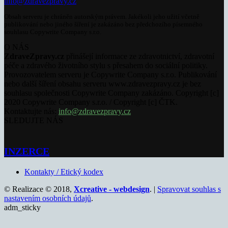
info@zdravezpravy.cz
Obsah serveru je chráněn autorským právem. Jakékoli jeho užití včetně
publikování nebo jiného šíření je zakázáno bez předchozího písemného
souhlasu Copywrite Company s.r.o.
O NÁS
ZdraveZpravy.cz
přinášejí informace ze zdravotnictví, zdravotní
péče a zdravého životního stylu s přesahem do sociální politiky.
Provozovatelem serveru je Copywrite Company s.r.o. Publikování
nebo další šíření obsahu serveru www.zdravezpravy.cz je bez
souhlasu společnosti Copywrite Company zakázáno. Copyright [c]
2020 Copywrite Company s.r.o. / Copyright [c] ČTK.
Kontaktujte nás:
info@zdravezpravy.cz
SLEDUJTE NÁS
INZERCE
Kontakty / Etický kodex
© Realizace © 2018,
Xcreative - webdesign
. |
Spravovat souhlas s
nastavením osobních údajů
.
adm_sticky