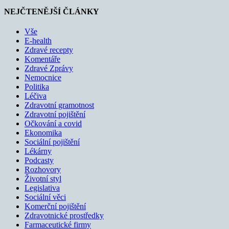
NEJČTENĚJŠÍ ČLÁNKY
Vše
E-health
Zdravé recepty
Komentáře
Zdravé Zprávy
Nemocnice
Politika
Léčiva
Zdravotní gramotnost
Zdravotní pojištění
Očkování a covid
Ekonomika
Sociální pojištění
Lékárny
Podcasty
Rozhovory
Životní styl
Legislativa
Sociální věci
Komerční pojištění
Zdravotnické prostředky
Farmaceutické firmy