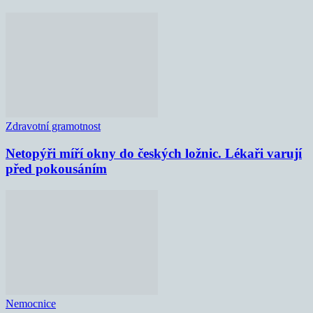
Zdravotní gramotnost
Netopýři míří okny do českých ložnic. Lékaři varují
před pokousáním
Nemocnice