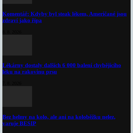
Komentář: Kdyby byl steak lékem, Američané jsou
zdraví jako řípa
8. 8. 2026
Lékárny dostaly dalších 6 000 balení chybějícího
léku na rakovinu prsu
7. 8. 2026
Bez helmy na kolo, ale ani na koloběžku nelez,
varuje BESIP