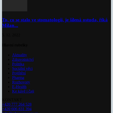
To, co se stalo ve stomatologii, je šílená ostuda, říká
Milan...
5. 12. 2022
Hlavní rubriky
Aktuality
Zdravotnictví
Politika
Sociální věci
Pojištění
Pharma
Rozhovory
E-Health
Ke kávě i čaji
KONTAKT
+420 777 264 528
+420 606 831 394