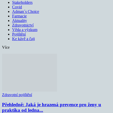
Stakeholders
Covid
Adman´s Choice
Farmacie
Aktuality
Zdravotnictví
Věda a výzkum
Pojištění
Ke kávě a čaji
Více
Zdravotní pojištění
Přehledně: Jaká je hrazená prevence pro ženy u
praktika od ledna...