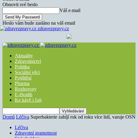
Obnovit své heslo
Váš e-mail
Heslo vám bude zasláno na váš email
zdravezpravy.cz
Aktuality
Zdravotnictví
Politika
Sociální věci
Pojištění
Pharma
Rozhovory
E-Health
Ke kávě i čaji
Domů
Léčiva
Superbakterie zabíjí rok od roku více lidí, varuje OSN
Léčiva
Zdravotní gramotnost