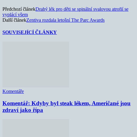
Předchozí článek
Drahý lék pro děti se spinální svalovou atrofií se
vyplácí všem
Další článek
Zentiva rozdala letošní The Parc Awards
SOUVISEJÍCÍ ČLÁNKY
Komentáře
Komentář: Kdyby byl steak lékem, Američané jsou
zdraví jako řípa