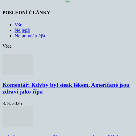
POSLEDNÍ ČLÁNKY
Vše
Nejlepší
Nejpopulárnější
Více
Komentář: Kdyby byl steak lékem, Američané jsou
zdraví jako řípa
8. 8. 2026