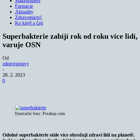
Stakeholders
Farmacie
Aktuality
Zdravotnictví
Ke kávě a čaji
Superbakterie zabíjí rok od roku více lidí,
varuje OSN
Od
zdravezpravy
-
28. 2. 2023
0
Ilustrační foto: Pixabay.com
Odolné superbakterie stále více ohrožují zdraví lidí na planetě.