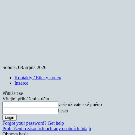
Sobota, 08. srpna 2026
Kontakty / Etický kodex
Inzerce
Přihlásit se
Vítejte! přihlášení k účtu
vaše uživatelské jméno
heslo
Forgot your password? Get help
Prohlášení o zásadách ochrany osobních údajů
Obnova hesla