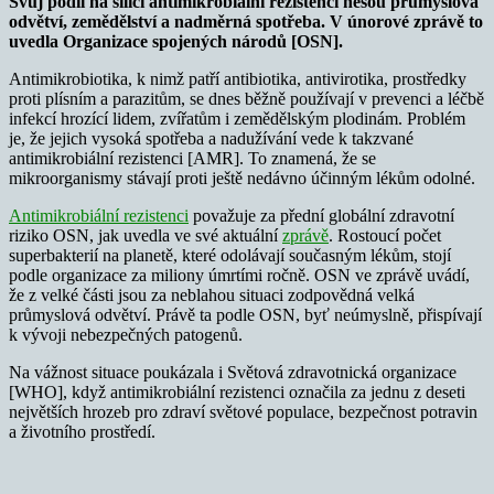
Svůj podíl na sílící antimikrobiální rezistenci nesou průmyslová
odvětví, zemědělství a nadměrná spotřeba. V únorové zprávě to
uvedla Organizace spojených národů [OSN].
Antimikrobiotika, k nimž patří antibiotika, antivirotika, prostředky
proti plísním a parazitům, se dnes běžně používají v prevenci a léčbě
infekcí hrozící lidem, zvířatům i zemědělským plodinám. Problém
je, že jejich vysoká spotřeba a nadužívání vede k takzvané
antimikrobiální rezistenci [AMR]. To znamená, že se
mikroorganismy stávají proti ještě nedávno účinným lékům odolné.
Antimikrobiální rezistenci
považuje za přední globální zdravotní
riziko OSN, jak uvedla ve své aktuální
zprávě
. Rostoucí počet
superbakterií na planetě, které odolávají současným lékům, stojí
podle organizace za miliony úmrtími ročně. OSN ve zprávě uvádí,
že z velké části jsou za neblahou situaci zodpovědná velká
průmyslová odvětví. Právě ta podle OSN, byť neúmyslně, přispívají
k vývoji nebezpečných patogenů.
Na vážnost situace poukázala i Světová zdravotnická organizace
[WHO], když antimikrobiální rezistenci označila za jednu z deseti
největších hrozeb pro zdraví světové populace, bezpečnost potravin
a životního prostředí.