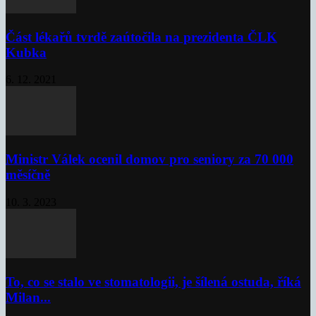
Část lékařů tvrdě zaútočila na prezidenta ČLK
Kubka
6. 12. 2021
Ministr Válek ocenil domov pro seniory za 70 000
měsíčně
10. 3. 2023
To, co se stalo ve stomatologii, je šílená ostuda, říká
Milan...