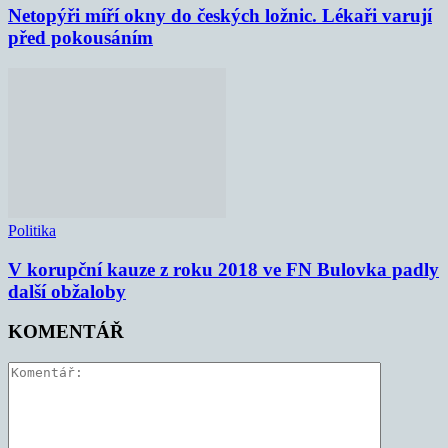
Netopýři míří okny do českých ložnic. Lékaři varují
před pokousáním
Politika
V korupční kauze z roku 2018 ve FN Bulovka padly
další obžaloby
KOMENTÁŘ