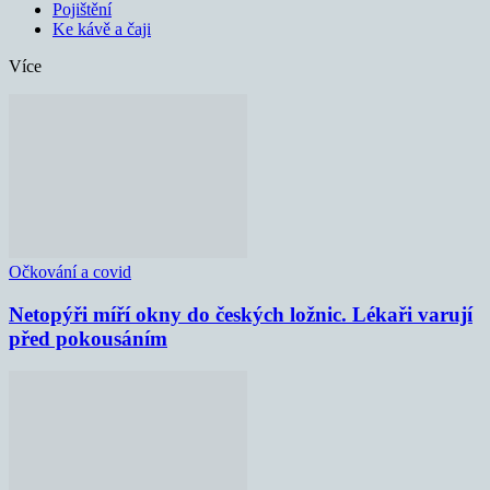
Pojištění
Ke kávě a čaji
Více
Očkování a covid
Netopýři míří okny do českých ložnic. Lékaři varují
před pokousáním