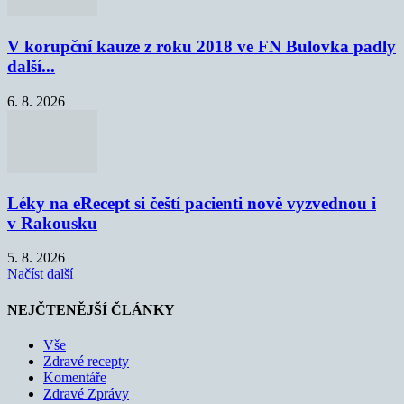
V korupční kauze z roku 2018 ve FN Bulovka padly
další...
6. 8. 2026
Léky na eRecept si čeští pacienti nově vyzvednou i
v Rakousku
5. 8. 2026
Načíst další
NEJČTENĚJŠÍ ČLÁNKY
Vše
Zdravé recepty
Komentáře
Zdravé Zprávy