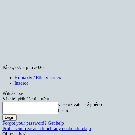
Pátek, 07. srpna 2026
Kontakty / Etický kodex
Inzerce
Přihlásit se
Vítejte! přihlášení k účtu
vaše uživatelské jméno
heslo
Forgot your password? Get help
Prohlášení o zásadách ochrany osobních údajů
Obnova hesla