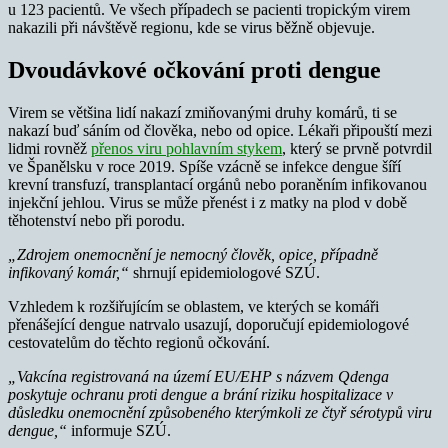
u 123 pacientů. Ve všech případech se pacienti tropickým virem
nakazili při návštěvě regionu, kde se virus běžně objevuje.
Dvoudávkové očkování proti dengue
Virem se většina lidí nakazí zmiňovanými druhy komárů, ti se
nakazí buď sáním od člověka, nebo od opice. Lékaři připouští mezi
lidmi rovněž
přenos viru pohlavním stykem
, který se prvně potvrdil
ve Španělsku v roce 2019. Spíše vzácně se infekce dengue šíří
krevní transfuzí, transplantací orgánů nebo poraněním infikovanou
injekční jehlou. Virus se může přenést i z matky na plod v době
těhotenství nebo při porodu.
„Zdrojem onemocnění je nemocný člověk, opice, případně
infikovaný komár,“
shrnují epidemiologové SZÚ.
Vzhledem k rozšiřujícím se oblastem, ve kterých se komáři
přenášející dengue natrvalo usazují, doporučují epidemiologové
cestovatelům do těchto regionů očkování.
„Vakcína registrovaná na území EU/EHP s názvem Qdenga
poskytuje ochranu proti dengue a brání riziku hospitalizace v
důsledku onemocnění způsobeného kterýmkoli ze čtyř sérotypů viru
dengue,“
informuje SZÚ.