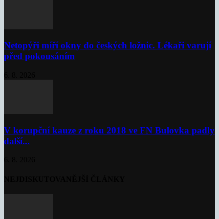
Netopýři míří okny do českých ložnic. Lékaři varují
před pokousáním
6. 8. 2026
V korupční kauze z roku 2018 ve FN Bulovka padly
další...
6. 8. 2026
NEJDISKUTOVANĚJŠÍ ČLÁNKY