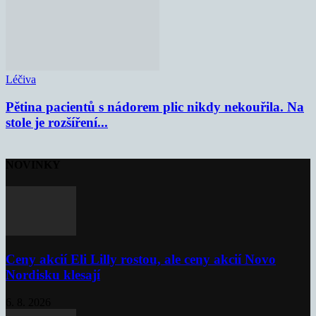
Léčiva
Pětina pacientů s nádorem plic nikdy nekouřila. Na
stole je rozšíření...
NOVINKY
Ceny akcií Eli Lilly rostou, ale ceny akcií Novo
Nordisku klesají
6. 8. 2026