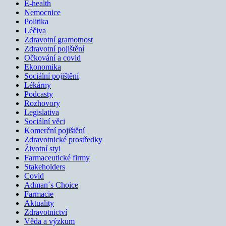
E-health
Nemocnice
Politika
Léčiva
Zdravotní gramotnost
Zdravotní pojištění
Očkování a covid
Ekonomika
Sociální pojištění
Lékárny
Podcasty
Rozhovory
Legislativa
Sociální věci
Komerční pojištění
Zdravotnické prostředky
Životní styl
Farmaceutické firmy
Stakeholders
Covid
Adman´s Choice
Farmacie
Aktuality
Zdravotnictví
Věda a výzkum