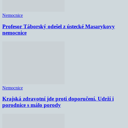
Nemocnice
Profesor Táborský odešel z ústecké Masarykovy
nemocnice
Nemocnice
Krajská zdravotní jde proti doporučení. Udrží i
porodnice s málo porody