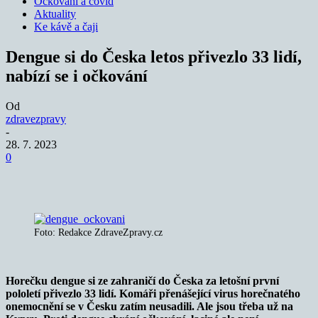
Očkování a covid
Aktuality
Ke kávě a čaji
Dengue si do Česka letos přivezlo 33 lidí,
nabízí se i očkování
Od
zdravezpravy
-
28. 7. 2023
0
Foto: Redakce ZdraveZpravy.cz
Horečku dengue si ze zahraničí do Česka za letošní první
pololetí přivezlo 33 lidí. Komáři přenášející virus horečnatého
onemocnění se v Česku zatím neusadili. Ale jsou třeba už na