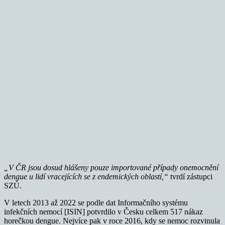
„V ČR jsou dosud hlášeny pouze importované případy onemocnění
dengue u lidí vracejících se z endemických oblastí,“
tvrdí zástupci
SZÚ.
V letech 2013 až 2022 se podle dat Informačního systému
infekčních nemocí [ISIN] potvrdilo v Česku celkem 517 nákaz
horečkou dengue. Nejvíce pak v roce 2016, kdy se nemoc rozvinula