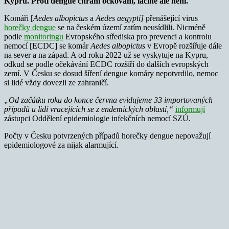
Kypru. Proti dengue chrání očkování, laciné ale není.
Komáři [
Aedes albopictus
a
Aedes aegypti]
přenášející virus
horečky dengue
se na českém území zatím neusídlili. Nicméně
podle
monitoringu
Evropského střediska pro prevenci a kontrolu
nemocí [ECDC] se komár
Aedes albopictus
v Evropě rozšiřuje dále
na sever a na západ. A od roku 2022 už se vyskytuje na Kypru,
odkud se podle očekávání ECDC rozšíří do dalších evropských
zemí. V Česku se dosud šíření dengue komáry nepotvrdilo, nemoc
si lidé vždy dovezli ze zahraničí.
„Od začátku roku do konce června evidujeme 33 importovaných
případů u lidí vracejících se z endemických oblastí,“
informují
zástupci Oddělení epidemiologie infekčních nemocí SZÚ.
Počty v Česku potvrzených případů horečky dengue nepovažují
epidemiologové za nijak alarmující.