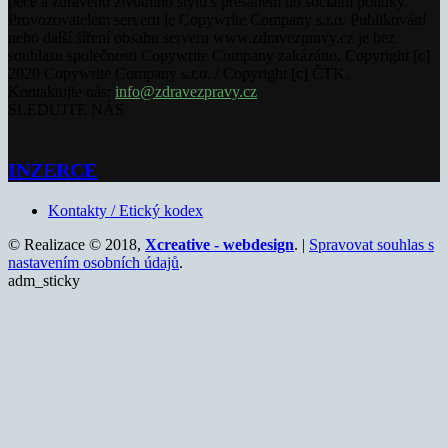
péče a zdravého životního stylu s přesahem do sociální politiky.
Provozovatelem serveru je Copywrite Company s.r.o. Publikování
nebo další šíření obsahu serveru www.zdravezpravy.cz je bez
souhlasu společnosti Copywrite Company zakázáno. Copyright [c]
2020 Copywrite Company s.r.o. / Copyright [c] ČTK.
Kontaktujte nás:
info@zdravezpravy.cz
SLEDUJTE NÁS
INZERCE
Kontakty / Etický kodex
© Realizace © 2018,
Xcreative - webdesign
. |
Spravovat souhlas s
nastavením osobních údajů
.
adm_sticky