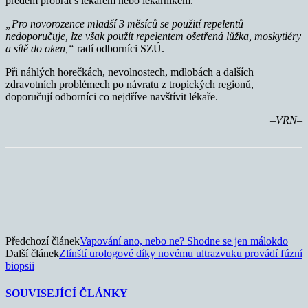
předem probrat s lékařem nebo lékárníkem.
„Pro novorozence mladší 3 měsíců se použití repelentů
nedoporučuje, lze však použít repelentem ošetřená lůžka, moskytiéry
a sítě do oken,“
radí odborníci SZÚ.
Při náhlých horečkách, nevolnostech, mdlobách a dalších
zdravotních problémech po návratu z tropických regionů,
doporučují odborníci co nejdříve navštívit lékaře.
–VRN–
Předchozí článek
Vapování ano, nebo ne? Shodne se jen málokdo
Další článek
Zlínští urologové díky novému ultrazvuku provádí fúzní
biopsii
SOUVISEJÍCÍ ČLÁNKY