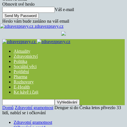
Obnovit své heslo
Váš e-mail
Heslo vám bude zasláno na váš email
zdravezpravy.cz
Aktuality
Zdravotnictví
Politika
Sociální věci
Pojištění
Pharma
Rozhovory
E-Health
Ke kávě i čaji
Domů
Zdravotní gramotnost
Dengue si do Česka letos přivezlo 33
lidí, nabízí se i očkování
Zdravotní gramotnost