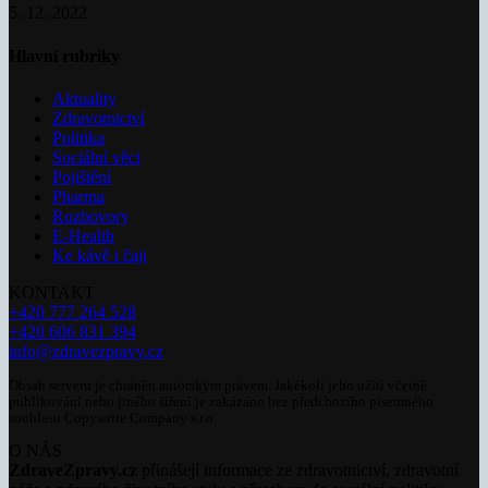
5. 12. 2022
Hlavní rubriky
Aktuality
Zdravotnictví
Politika
Sociální věci
Pojištění
Pharma
Rozhovory
E-Health
Ke kávě i čaji
KONTAKT
+420 777 264 528
+420 606 831 394
info@zdravezpravy.cz
Obsah serveru je chráněn autorským právem. Jakékoli jeho užití včetně
publikování nebo jiného šíření je zakázáno bez předchozího písemného
souhlasu Copywrite Company s.r.o.
O NÁS
ZdraveZpravy.cz
přinášejí informace ze zdravotnictví, zdravotní