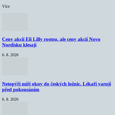
Více
Ceny akcií Eli Lilly rostou, ale ceny akcií Novo
Nordisku klesají
6. 8. 2026
Netopýři míří okny do českých ložnic. Lékaři varují
před pokousáním
6. 8. 2026