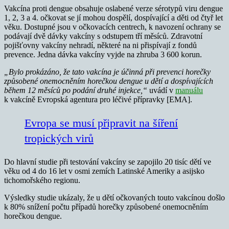
Vakcína proti dengue obsahuje oslabené verze sérotypů viru dengue
1, 2, 3 a 4. očkovat se jí mohou dospělí, dospívající a děti od čtyř let
věku. Dostupné jsou v očkovacích centrech, k navození ochrany se
podávají dvě dávky vakcíny s odstupem tří měsíců. Zdravotní
pojišťovny vakcíny nehradí, některé na ni přispívají z fondů
prevence. Jedna dávka vakcíny vyjde na zhruba 3 600 korun.
„Bylo prokázáno, že tato vakcína je účinná při prevenci horečky
způsobené onemocněním horečkou dengue u dětí a dospívajících
během 12 měsíců po podání druhé injekce,“
uvádí v
manuálu
k vakcíně Evropská agentura pro léčivé přípravky [EMA].
Evropa se musí připravit na šíření
tropických virů
Do hlavní studie při testování vakcíny se zapojilo 20 tisíc dětí ve
věku od 4 do 16 let v osmi zemích Latinské Ameriky a asijsko
tichomořského regionu.
Výsledky studie ukázaly, že u dětí očkovaných touto vakcínou došlo
k 80% snížení počtu případů horečky způsobené onemocněním
horečkou dengue.