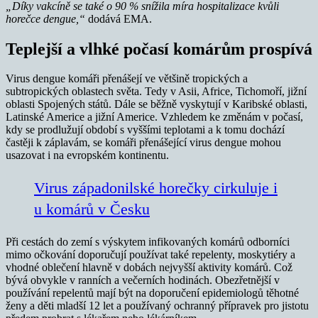
„Díky vakcíně se také o 90 % snížila míra hospitalizace kvůli
horečce dengue,“
dodává EMA.
Teplejší a vlhké počasí komárům prospívá
Virus dengue komáři přenášejí ve většině tropických a
subtropických oblastech světa. Tedy v Asii, Africe, Tichomoří, jižní
oblasti Spojených států. Dále se běžně vyskytují v Karibské oblasti,
Latinské Americe a jižní Americe. Vzhledem ke změnám v počasí,
kdy se prodlužují období s vyššími teplotami a k tomu dochází
častěji k záplavám, se komáři přenášející virus dengue mohou
usazovat i na evropském kontinentu.
Virus západonilské horečky cirkuluje i
u komárů v Česku
Při cestách do zemí s výskytem infikovaných komárů odborníci
mimo očkování doporučují používat také repelenty, moskytiéry a
vhodné oblečení hlavně v dobách nejvyšší aktivity komárů. Což
bývá obvykle v ranních a večerních hodinách. Obezřetnější v
používání repelentů mají být na doporučení epidemiologů těhotné
ženy a děti mladší 12 let a používaný ochranný přípravek pro jistotu