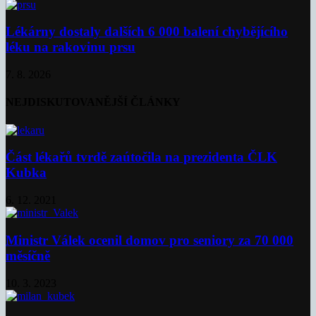
Lékárny dostaly dalších 6 000 balení chybějícího
léku na rakovinu prsu
7. 8. 2026
NEJDISKUTOVANĚJŠÍ ČLÁNKY
Část lékařů tvrdě zaútočila na prezidenta ČLK
Kubka
6. 12. 2021
Ministr Válek ocenil domov pro seniory za 70 000
měsíčně
10. 3. 2023