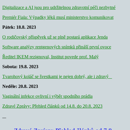
Digitalizace a AI jsou pro udržitelnou zdravotní péči nezbytné
Premiér Fiala: Výpadky léků musí ministerstvo komunikovat
Pátek: 18.8. 2023
O rodičovský příspěvek už se plně postará aplikace Jenda
Software analýzy rentgenových snímků přináší první ovoce
Ředitel IKEM rezignoval, Institut povede prof. Malý
Sobota: 19.8. 2023
Tvarohový koláč se švestkami je nejen dobrý, ale i zdravý
Neděle: 20.8. 2023
Vaginální infekce ovlivní i výběr spodního prádla
Zdravé Zprávy: Přehled článků od 14.8. do 20.8. 2023
—