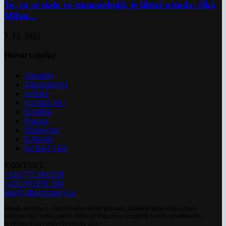
To, co se stalo ve stomatologii, je šílená ostuda, říká
Milan...
5. 12. 2022
Hlavní rubriky
Aktuality
Zdravotnictví
Politika
Sociální věci
Pojištění
Pharma
Rozhovory
E-Health
Ke kávě i čaji
KONTAKT
+420 777 264 528
+420 606 831 394
info@zdravezpravy.cz
Obsah serveru je chráněn autorským právem. Jakékoli jeho užití včetně
publikování nebo jiného šíření je zakázáno bez předchozího písemného
souhlasu Copywrite Company s.r.o.