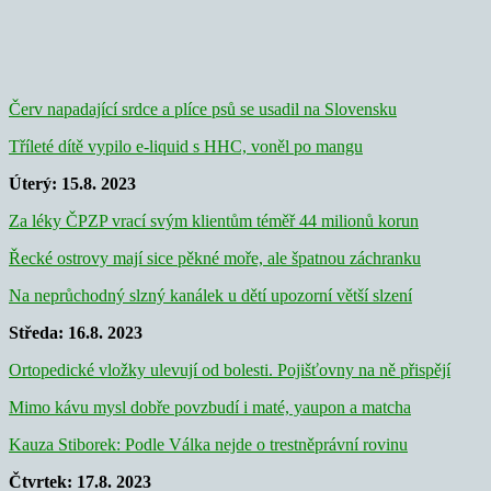
Červ napadající srdce a plíce psů se usadil na Slovensku
Tříleté dítě vypilo e-liquid s HHC, voněl po mangu
Úterý: 15.8. 2023
Za léky ČPZP vrací svým klientům téměř 44 milionů korun
Řecké ostrovy mají sice pěkné moře, ale špatnou záchranku
Na neprůchodný slzný kanálek u dětí upozorní větší slzení
Středa: 16.8. 2023
Ortopedické vložky ulevují od bolesti. Pojišťovny na ně přispějí
Mimo kávu mysl dobře povzbudí i maté, yaupon a matcha
Kauza Stiborek: Podle Válka nejde o trestněprávní rovinu
Čtvrtek: 17.8. 2023