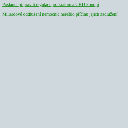
Poslanci připravili regulaci pro kratom a CBD konopí
Miliardové oddlužení nemocnic neřešilo příčinu jejich zadlužení