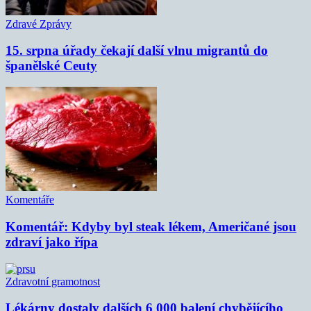
Zdravé Zprávy
15. srpna úřady čekají další vlnu migrantů do
španělské Ceuty
Komentáře
Komentář: Kdyby byl steak lékem, Američané jsou
zdraví jako řípa
Zdravotní gramotnost
Lékárny dostaly dalších 6 000 balení chybějícího