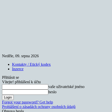
Neděle, 09. srpna 2026
Kontakty / Etický kodex
Inzerce
Přihlásit se
Vítejte! přihlášení k účtu
vaše uživatelské jméno
heslo
Forgot your password? Get help
Prohlášení o zásadách ochrany osobních údajů
Obnova hesla