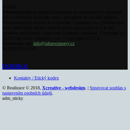
O NÁS
ZdraveZpravy.cz
přinášejí informace ze zdravotnictví, zdravotní
péče a zdravého životního stylu s přesahem do sociální politiky.
Provozovatelem serveru je Copywrite Company s.r.o. Publikování
nebo další šíření obsahu serveru www.zdravezpravy.cz je bez
souhlasu společnosti Copywrite Company zakázáno. Copyright [c]
2020 Copywrite Company s.r.o. / Copyright [c] ČTK.
Kontaktujte nás:
info@zdravezpravy.cz
SLEDUJTE NÁS
INZERCE
Kontakty / Etický kodex
© Realizace © 2018,
Xcreative - webdesign
. |
Spravovat souhlas s
nastavením osobních údajů
.
adm_sticky