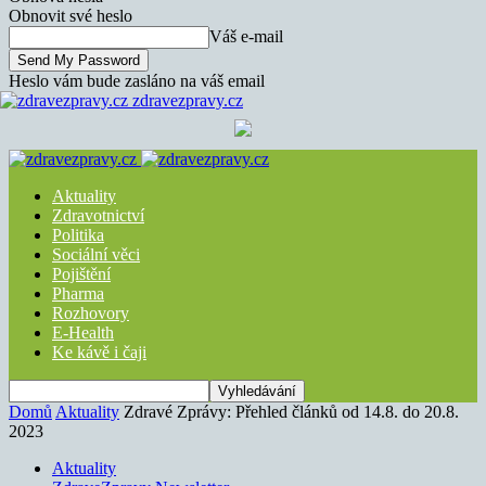
Obnovit své heslo
Váš e-mail
Heslo vám bude zasláno na váš email
zdravezpravy.cz
Aktuality
Zdravotnictví
Politika
Sociální věci
Pojištění
Pharma
Rozhovory
E-Health
Ke kávě i čaji
Domů
Aktuality
Zdravé Zprávy: Přehled článků od 14.8. do 20.8.
2023
Aktuality