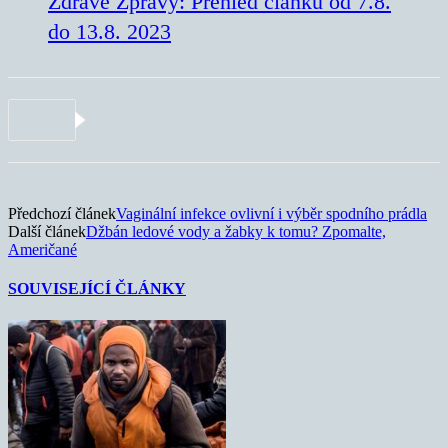
Zdravé Zprávy: Přehled článků od 7.8.
do 13.8. 2023
Předchozí článek
Vaginální infekce ovlivní i výběr spodního prádla
Další článek
Džbán ledové vody a žabky k tomu? Zpomalte,
Američané
SOUVISEJÍCÍ ČLÁNKY