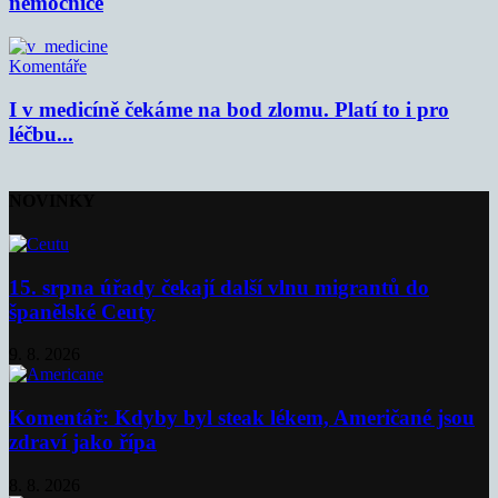
nemocnice
Komentáře
I v medicíně čekáme na bod zlomu. Platí to i pro
léčbu...
NOVINKY
15. srpna úřady čekají další vlnu migrantů do
španělské Ceuty
9. 8. 2026
Komentář: Kdyby byl steak lékem, Američané jsou
zdraví jako řípa
8. 8. 2026