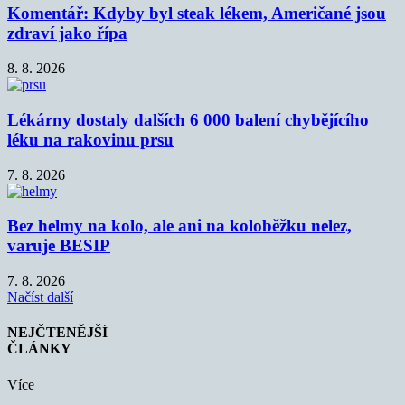
Komentář: Kdyby byl steak lékem, Američané jsou
zdraví jako řípa
8. 8. 2026
Lékárny dostaly dalších 6 000 balení chybějícího
léku na rakovinu prsu
7. 8. 2026
Bez helmy na kolo, ale ani na koloběžku nelez,
varuje BESIP
7. 8. 2026
Načíst další
NEJČTENĚJŠÍ
ČLÁNKY
Více