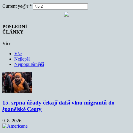
Current ye@r
*
POSLEDNÍ
ČLÁNKY
Více
Vše
Nejlepší
Nejpopulárnější
15. srpna úřady čekají další vlnu migrantů do
španělské Ceuty
9. 8. 2026