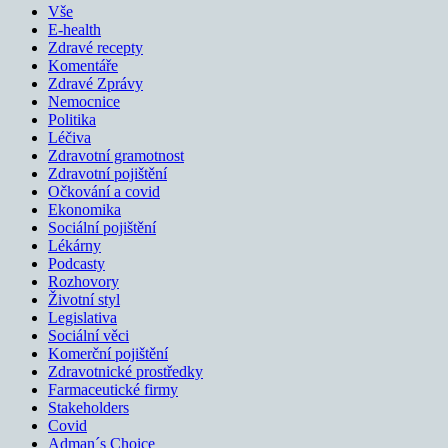
Vše
E-health
Zdravé recepty
Komentáře
Zdravé Zprávy
Nemocnice
Politika
Léčiva
Zdravotní gramotnost
Zdravotní pojištění
Očkování a covid
Ekonomika
Sociální pojištění
Lékárny
Podcasty
Rozhovory
Životní styl
Legislativa
Sociální věci
Komerční pojištění
Zdravotnické prostředky
Farmaceutické firmy
Stakeholders
Covid
Adman´s Choice