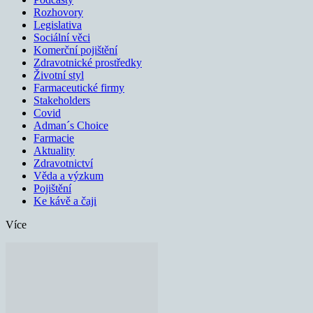
Rozhovory
Legislativa
Sociální věci
Komerční pojištění
Zdravotnické prostředky
Životní styl
Farmaceutické firmy
Stakeholders
Covid
Adman´s Choice
Farmacie
Aktuality
Zdravotnictví
Věda a výzkum
Pojištění
Ke kávě a čaji
Více