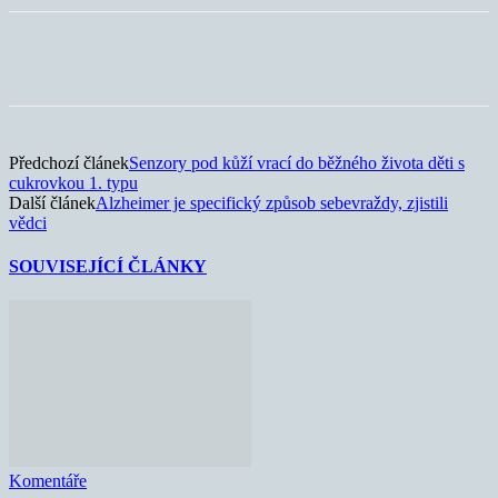
Předchozí článek
Senzory pod kůží vrací do běžného života děti s
cukrovkou 1. typu
Další článek
Alzheimer je specifický způsob sebevraždy, zjistili
vědci
SOUVISEJÍCÍ ČLÁNKY
Komentáře