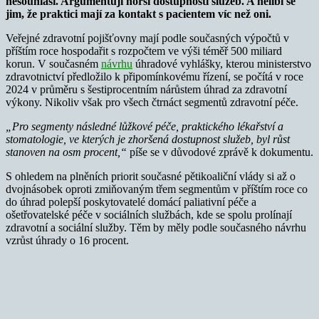
nesouhlasí. Argumentují horší dostupností služeb. A nelíbí se
jim, že praktici mají za kontakt s pacientem víc než oni.
Veřejné zdravotní pojišťovny mají podle současných výpočtů v
příštím roce hospodařit s rozpočtem ve výši téměř 500 miliard
korun. V současném
návrhu
úhradové vyhlášky, kterou ministerstvo
zdravotnictví předložilo k připomínkovému řízení, se počítá v roce
2024 v průměru s šestiprocentním nárůstem úhrad za zdravotní
výkony. Nikoliv však pro všech čtrnáct segmentů zdravotní péče.
„Pro segmenty následné lůžkové péče, praktického lékařství a
stomatologie, ve kterých je zhoršená dostupnost služeb, byl růst
stanoven na osm procent,“
píše se v důvodové zprávě k dokumentu.
S ohledem na plněních priorit současné pětikoaliční vlády si až o
dvojnásobek oproti zmiňovaným třem segmentům v příštím roce co
do úhrad polepší poskytovatelé domácí paliativní péče a
ošetřovatelské péče v sociálních službách, kde se spolu prolínají
zdravotní a sociální služby. Těm by měly podle současného návrhu
vzrůst úhrady o 16 procent.