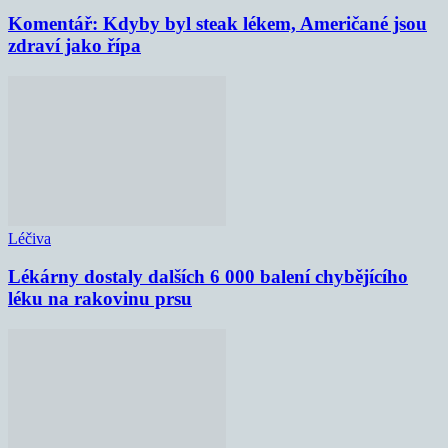
Komentář: Kdyby byl steak lékem, Američané jsou
zdraví jako řípa
Léčiva
Lékárny dostaly dalších 6 000 balení chybějícího
léku na rakovinu prsu