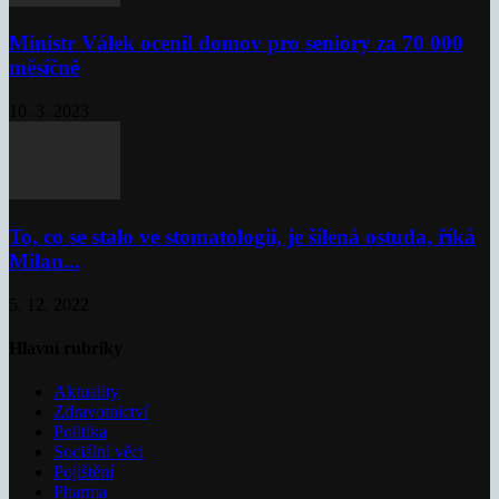
Ministr Válek ocenil domov pro seniory za 70 000
měsíčně
10. 3. 2023
To, co se stalo ve stomatologii, je šílená ostuda, říká
Milan...
5. 12. 2022
Hlavní rubriky
Aktuality
Zdravotnictví
Politika
Sociální věci
Pojištění
Pharma