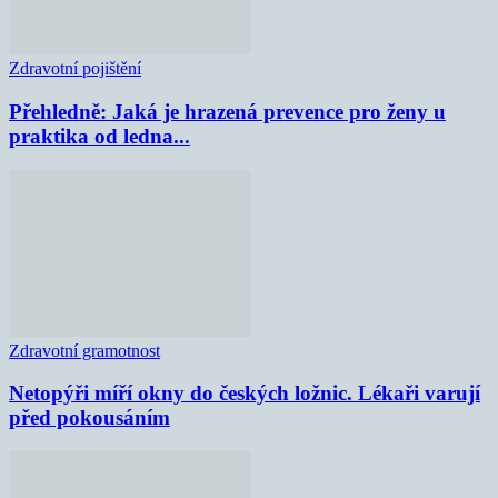
Zdravotní pojištění
Přehledně: Jaká je hrazená prevence pro ženy u
praktika od ledna...
Zdravotní gramotnost
Netopýři míří okny do českých ložnic. Lékaři varují
před pokousáním