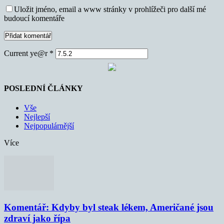
Uložit jméno, email a www stránky v prohlížeči pro další mé
budoucí komentáře
Current ye@r
*
POSLEDNÍ ČLÁNKY
Vše
Nejlepší
Nejpopulárnější
Více
Komentář: Kdyby byl steak lékem, Američané jsou
zdraví jako řípa