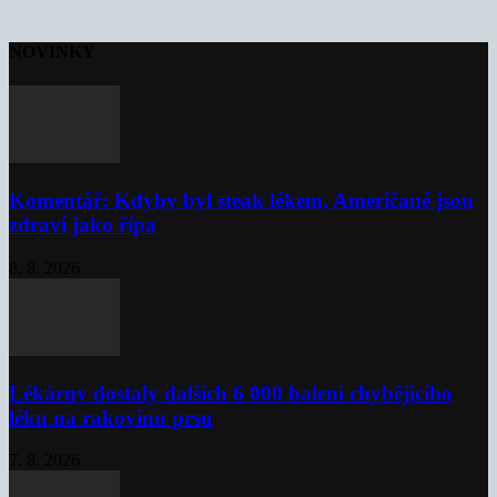
NOVINKY
Komentář: Kdyby byl steak lékem, Američané jsou
zdraví jako řípa
8. 8. 2026
Lékárny dostaly dalších 6 000 balení chybějícího
léku na rakovinu prsu
7. 8. 2026