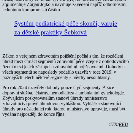
argumentuje Zorjan Jojko a navrhuje zavedení napříč odbornostmi
jednotnou kompromisní částku.
Systém pediatrické péče skončí, varuje
za dětské praktiky Šebková
Zákon o veřejném zdravotním pojištění počítá s tím, že rozdělení
úhrad mezi čtrnáct segmentů zdravotní péče vzejde z dohodovacího
řízení mezi jejich zástupci a zdravotními pojišťovnami. Dohody u
všech segmentů se naposledy podařilo uzavřít v roce 2019, v
pozdějších letech některé segmenty s návrhy nesouhlasily.
Pro rok 2024 uzavřely dohody pouze čtyři segmenty. A sice
dopravní služba, lékárny, hemodialýza a ambulantní gynekologie.
Zbývajícím poskytovatelům stanoví úhrady ministerstvo
zdravotnictví právě úhradovou vyhláškou. Vyhláška stanovující
úhrady pro následující rok, kterou ministerstvo upravuje, musí být
vydána nejpozději do konce října.
–ČTK/
RED
–