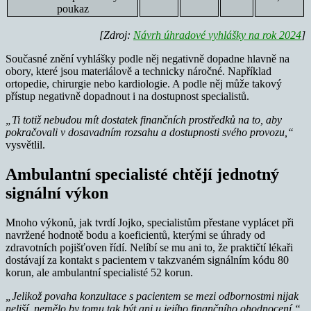
poukaz
[Zdroj:
Návrh úhradové vyhlášky na rok 2024
]
Současné znění vyhlášky podle něj negativně dopadne hlavně na
obory, které jsou materiálově a technicky náročné. Například
ortopedie, chirurgie nebo kardiologie. A podle něj může takový
přístup negativně dopadnout i na dostupnost specialistů.
„Ti totiž nebudou mít dostatek finančních prostředků na to, aby
pokračovali v dosavadním rozsahu a dostupnosti svého provozu,“
vysvětlil.
Ambulantní specialisté chtějí jednotný
signální výkon
Mnoho výkonů, jak tvrdí Jojko, specialistům přestane vyplácet při
navržené hodnotě bodu a koeficientů, kterými se úhrady od
zdravotních pojišťoven řídí. Nelíbí se mu ani to, že praktičtí lékaři
dostávají za kontakt s pacientem v takzvaném signálním kódu 80
korun, ale ambulantní specialisté 52 korun.
„Jelikož povaha konzultace s pacientem se mezi odbornostmi nijak
neliší, nemělo by tomu tak být ani u jejího finančního ohodnocení,“