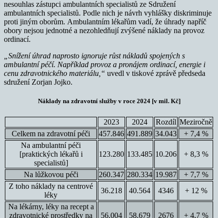
nesouhlas zástupci ambulantních specialistů ze Sdružení
ambulantních specialistů. Podle nich je návrh vyhlášky diskriminuje
proti jiným oborům. Ambulantním lékařům vadí, že úhrady napříč
obory nejsou jednotné a nezohledňují zvýšené náklady na provoz
ordinací.
„Snížení úhrad naprosto ignoruje růst nákladů spojených s
ambulantní péčí. Například provoz a pronájem ordinací, energie i
cenu zdravotnického materiálu,“
uvedl v tiskové zprávě předseda
sdružení Zorjan Jojko.
Náklady na zdravotní služby v roce 2024 [v mil. Kč]
2023
2024
Rozdíl
Meziročně
Celkem na zdravotní péči
457.846
491.889
34.043
+ 7,4 %
Na ambulantní péči
[praktických lékařů i
123.280
133.485
10.206
+ 8,3 %
specialistů]
Na lůžkovou péči
260.347
280.334
19.987
+ 7,7 %
Z toho náklady na centrové
36.218
40.564
4346
+ 12 %
léky
Na lékárny, léky na recept a
zdravotnické prostředky na
56.004
58.679
2676
+ 4,7 %