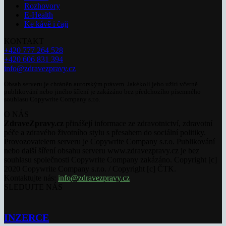
Rozhovory
E-Health
Ke kávě i čaji
KONTAKT
+420 777 264 528
+420 606 831 394
info@zdravezpravy.cz
Obsah serveru je chráněn autorským právem. Jakékoli jeho užití včetně
publikování nebo jiného šíření je zakázáno bez předchozího písemného
souhlasu Copywrite Company s.r.o.
O NÁS
ZdraveZpravy.cz
přinášejí informace ze zdravotnictví, zdravotní
péče a zdravého životního stylu s přesahem do sociální politiky.
Provozovatelem serveru je Copywrite Company s.r.o. Publikování
nebo další šíření obsahu serveru www.zdravezpravy.cz je bez
souhlasu společnosti Copywrite Company zakázáno. Copyright [c]
2020 Copywrite Company s.r.o. / Copyright [c] ČTK.
Kontaktujte nás:
info@zdravezpravy.cz
SLEDUJTE NÁS
INZERCE