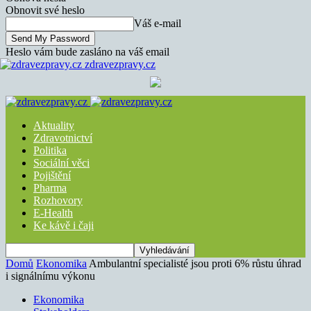
Obnovit své heslo
Váš e-mail
Heslo vám bude zasláno na váš email
zdravezpravy.cz
Aktuality
Zdravotnictví
Politika
Sociální věci
Pojištění
Pharma
Rozhovory
E-Health
Ke kávě i čaji
Domů
Ekonomika
Ambulantní specialisté jsou proti 6% růstu úhrad
i signálnímu výkonu
Ekonomika