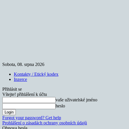
Sobota, 08. srpna 2026
Kontakty / Etický kodex
Inzerce
Přihlásit se
Vítejte! přihlášení k účtu
vaše uživatelské jméno
heslo
Forgot your password? Get help
Prohlášení o zásadách ochrany osobních údajů
Obnova hesla