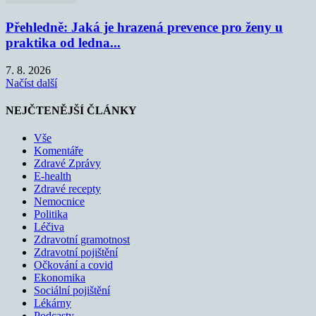
Přehledně: Jaká je hrazená prevence pro ženy u
praktika od ledna...
7. 8. 2026
Načíst další
NEJČTENĚJŠÍ ČLÁNKY
Vše
Komentáře
Zdravé Zprávy
E-health
Zdravé recepty
Nemocnice
Politika
Léčiva
Zdravotní gramotnost
Zdravotní pojištění
Očkování a covid
Ekonomika
Sociální pojištění
Lékárny
Podcasty