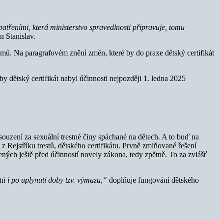
opatřeními, která ministerstvo spravedlnosti připravuje, tomu
n Stanislav.
stémů. Na paragrafovém znění změn, které by do praxe dětský certifikát
aby dětský certifikát nabyl účinnosti nejpozději 1. ledna 2025
odsouzení za sexuální trestné činy spáchané na dětech. A to buď na
ejstříku trestů, dětského certifikátu. Prvně zmiňované řešení
ených ještě před účinností novely zákona, tedy zpětně. To za zvlášť
ů i po uplynutí doby tzv. výmazu,“
doplňuje fungování dětského