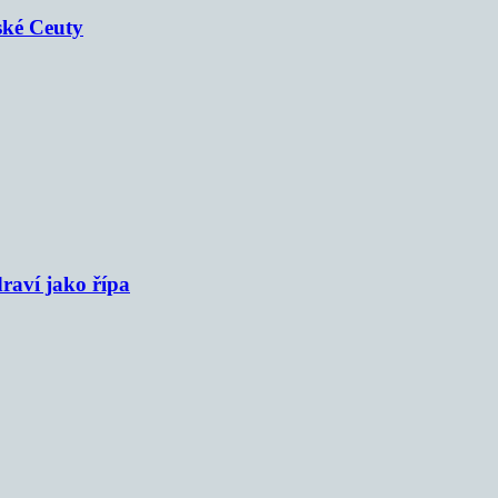
ské Ceuty
raví jako řípa