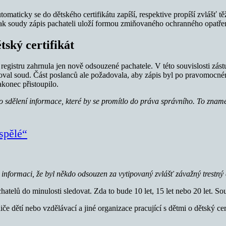
omaticky se do dětského certifikátu zapíší, respektive propíší zvlášť těžk
ak soudy zápis pachateli uloží formou zmiňovaného ochranného opatřen
tský certifikát
egistru zahrnula jen nově odsouzené pachatele. V této souvislosti zástup
val soud. Část poslanců ale požadovala, aby zápis byl po pravomocném 
akonec přistoupilo.
bylo sdělení informace, které by se promítlo do práva správního. To zn
spělé“
 informaci, že byl někdo odsouzen za vytipovaný zvlášť závažný trestný 
hatelů do minulosti sledovat. Zda to bude 10 let, 15 let nebo 20 let. Sou
 dětí nebo vzdělávací a jiné organizace pracující s dětmi o dětský cer