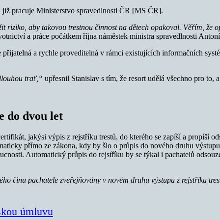
h, již pracuje Ministerstvo spravedlnosti ČR [MS ČR].
žit riziko, aby takovou trestnou činnost na dětech opakoval. Věřím, že 
votnictví a práce počátkem října náměstek ministra spravedlnosti Antoní
le přijatelná a rychle proveditelná v rámci existujících informačních sy
dlouhou trať,“
upřesnil Stanislav s tím, že resort udělá všechno pro to, 
e do dvou let
ifikát, jakýsi výpis z rejstříku trestů, do kterého se zapíší a propíší 
icky přímo ze zákona, kdy by šlo o průpis do nového druhu výstupu z R
cnosti. Automatický průpis do rejstříku by se týkal i pachatelů odsouz
o činu pachatele zveřejňovány v novém druhu výstupu z rejstříku trest
lskou úmluvu