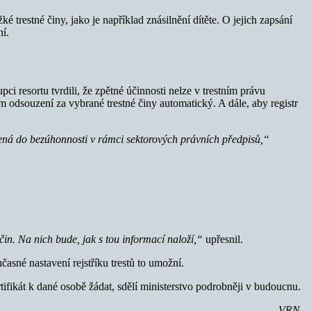
é trestné činy, jako je například znásilnění dítěte. O jejich zapsání
í.
ci resortu tvrdili, že zpětné účinnosti nelze v trestním právu
odsouzení za vybrané trestné činy automatický. A dále, aby registr
amená do bezúhonnosti v rámci sektorových právních předpisů,“
čin. Na nich bude, jak s tou informací naloží,“
upřesnil.
časné nastavení rejstříku trestů to umožní.
tifikát k dané osobě žádat, sdělí ministerstvo podrobněji v budoucnu.
–
VRN
–