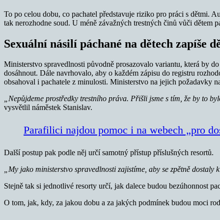
To po celou dobu, co pachatel představuje riziko pro práci s dětmi. Aut
tak nerozhodne soud. U méně závažných trestných činů vůči dětem p
Sexuální násilí páchané na dětech zapíše dě
Ministerstvo spravedlnosti původně prosazovalo variantu, která by do r
dosáhnout. Dále navrhovalo, aby o každém zápisu do registru rozhodo
obsahoval i pachatele z minulosti. Ministerstvo na jejich požadavky n
„Nepůjdeme prostředky trestního práva.
Přišli jsme s tím, že by to 
vysvětlil náměstek Stanislav.
Parafilici najdou pomoc i na webech „pro do
Další postup pak podle něj určí samotný přístup příslušných resortů.
„My jako ministerstvo spravedlnosti zajistíme, aby se zpětně dostaly k
Stejně tak si jednotlivé resorty určí, jak dalece budou bezúhonnost pac
O tom, jak, kdy, za jakou dobu a za jakých podmínek budou moci rodiče