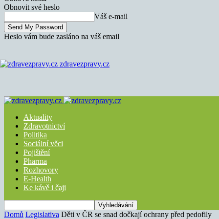
Obnovit své heslo
Váš e-mail
Heslo vám bude zasláno na váš email
zdravezpravy.cz
Aktuality
Zdravotnictví
Politika
Sociální věci
Pojištění
Pharma
Rozhovory
E-Health
Ke kávě i čaji
Domů
Legislativa
Děti v ČR se snad dočkají ochrany před pedofily