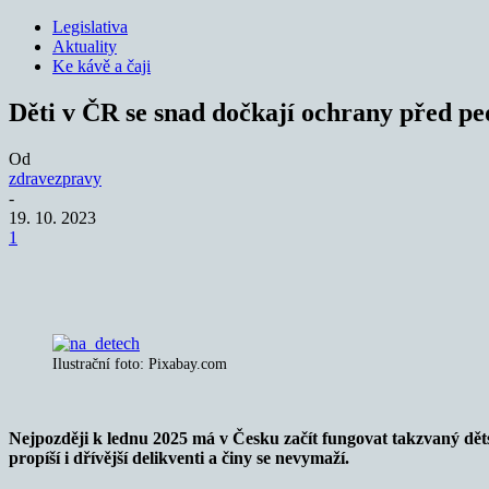
Legislativa
Aktuality
Ke kávě a čaji
Děti v ČR se snad dočkají ochrany před pe
Od
zdravezpravy
-
19. 10. 2023
1
Sdílet
Ilustrační foto: Pixabay.com
Nejpozději k lednu 2025 má v Česku začít fungovat takzvaný dětsk
propíší i dřívější delikventi a činy se nevymaží.