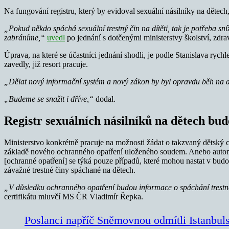
Na fungování registru, který by evidoval sexuální násilníky na dětec
„Pokud někdo spáchá sexuální trestný čin na dítěti, tak je potřeba sní
zabráníme,“
uvedl
po jednání s dotčenými ministerstvy školství, zdra
Úprava, na které se účastníci jednání shodli, je podle Stanislava rych
zavedly, již resort pracuje.
„Dělat nový informační systém a nový zákon by byl opravdu běh na 
„Budeme se snažit i dříve,“
dodal.
Registr sexuálních násilníků na dětech bud
Ministerstvo konkrétně pracuje na možnosti žádat o takzvaný dětský cert
základě nového ochranného opatření uloženého soudem. Anebo automat
[ochranné opatření] se týká pouze případů, které mohou nastat v budou
závažné trestné činy spáchané na dětech.
„V důsledku ochranného opatření budou informace o spáchání trestnéh
certifikátu mluvčí MS ČR Vladimír Řepka.
Poslanci napříč Sněmovnou odmítli Istanbu