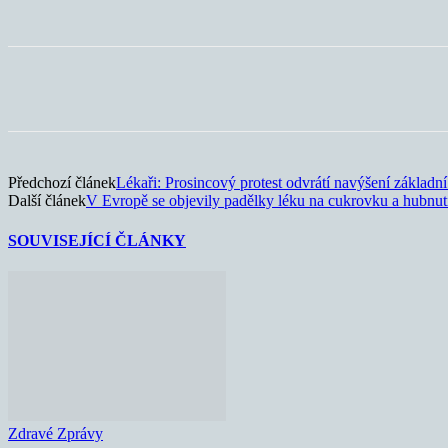
Sdílet
Předchozí článek
Lékaři: Prosincový protest odvrátí navýšení základn
Další článek
V Evropě se objevily padělky léku na cukrovku a hubnu
SOUVISEJÍCÍ ČLÁNKY
Zdravé Zprávy