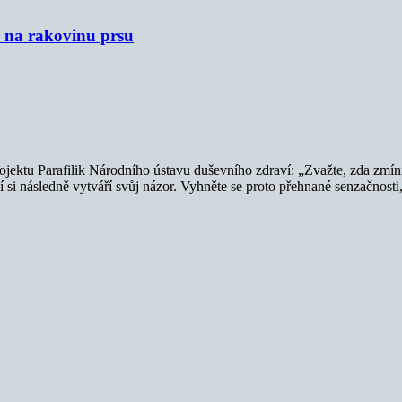
u na rakovinu prsu
ojektu Parafilik Národního ústavu duševního zdraví: „Zvažte, zda zmíní
í si následně vytváří svůj názor. Vyhněte se proto přehnané senzačnost