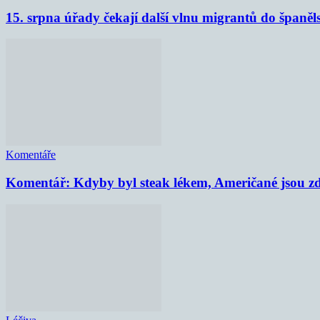
15. srpna úřady čekají další vlnu migrantů do španěl
Komentáře
Komentář: Kdyby byl steak lékem, Američané jsou zd