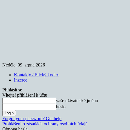
Neděle, 09. srpna 2026
Kontakty / Etický kodex
Inzerce
Přihlásit se
Vítejte! přihlášení k účtu
vaše uživatelské jméno
heslo
Forgot your password? Get help
Prohlášení o zásadách ochrany osobních údajů
Obnova hesla